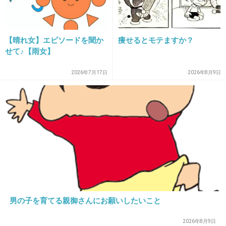
会とか行事でお礼は言う
挨拶だけではなく「トイレ貸して下さい」もきちんと言う
誰かのマナーを学んでるから大丈夫
【晴れ女】エピソードを聞か
痩せるとモテますか？
スナック菓子でも持たせればいいよ
せて♪【雨女】
+2
-1
2026年7月17日
2026年8月9日
21. 匿名
2026/07/08(水) 17:49:26
ちゃんと挨拶と靴は揃えなさい！
これだけは言ってる
いろんな子の家に言ってるから、把握しきれてない
そのうちのよく行く家のお母さんには連絡してるよ
+6
-1
男の子を育てる親御さんにお願いしたいこと
22. 匿名
2026/07/08(水) 17:49:37
2026年8月9日