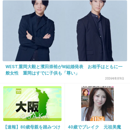
>>4
別”のリアル
最初これしてたけど、あの子はだめでこの子は
オッケーって状況があったからとりあえずうち
に来る子はみんかオッケーにしてる
で、参観日とかあったときに最近良く遊びに来
てくれてることと連絡先交換したいこと伝えて
る
+13
-0
WEST.重岡大毅と濱田崇裕がW結婚発表 お相手はともに一
般女性 重岡はすでに子供も「尊い」
2026年8月9日
17. 匿名
2026/07/08(水) 17:47:23
あんまり口出しすると大人になってからSNSとかで寿司ペ
ロとかする人間になっちゃうよ
3件の返信
【速報】80歳母親を踏みつけ
40歳でブレイク 元祖美魔
+4
-6