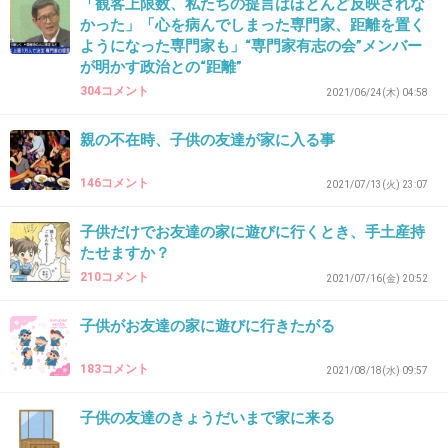
「観客上限数、私たちの提言はほとんど反映されな
かった」「心を病んでしまった専門家、距離を置く
ようになった専門家も」“専門家有志の会”メンバー
30. 匿名
2026/07/08(水) 17:53:13
が明かす政治との“距離”
304コメント
2021/06/24(木) 04:58
>>22
授業参観、小3だと後ろから見るだけだし誰のお母さんか分
親の不在時、子供の友達が家に入る事
からないような？
しかもその子が幼稚園出身だと幼稚園のママ友で固まって
146コメント
2021/07/13(火) 23:07
たりして話しかけづらくて
コツがあれば教えて欲しい！
子供だけでお友達の家に遊びに行くとき、手土産持
たせますか？
4件の返信
210コメント
2021/07/16(金) 20:52
+8
-1
子供がお友達の家に遊びに行きたがる
183コメント
2021/08/18(水) 09:57
31. 匿名
2026/07/08(水) 17:53:15
一度、お菓子を持って子供に案内させ相手の家
子供の友達のきょうだいまで家に来る
に行き