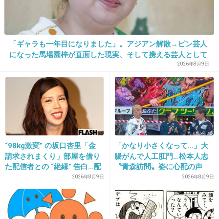
子はいなかったと思う
「ギャラも一年目になりました」。アジアン解散→ピン芸人
になった馬場園梓が直面した現実、そして携える芸人として
+28
-0
の矜持
2026年8月9日
19. 匿名
2026/07/08(水) 17:49:03
お友達のお母さんにお礼言いたいから連絡先教えてもらっ
てきてねって言う
“98kg激変” の坂口杏里「金
「かなり小さくなって…」大
+3
-0
請求されまくり」部屋を借り
腸がんで人工肛門…松本人志
た配信者との “絶縁” 告白…配
〝青森訪問〟姿に心配の声
信者側は「逃げられた」荷物
続々「脂肪のない感じが痛ま
2026年8月9日
2026年8月9日
放置に怒り心頭
しい」「無理せずに」
20. 匿名
2026/07/08(水) 17:49:09
意外に外では皆しっかり挨拶してるよ
保護者の連絡先知らない子の家に行き来もするけど、運動