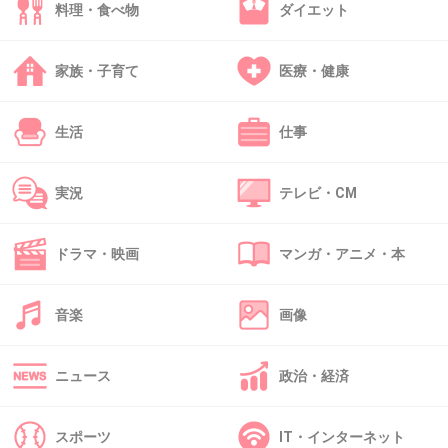
料理・食べ物
ダイエット
いつもお世話になってありがとうございます。
なかなかお会いする機会がなくお手紙で失礼します。
なにか粗相があったら連絡ください。
家族・子育て
医療・健康
今度直接会う時にご挨拶させてください。
連絡先。
生活
仕事
みたいなお手紙をちょっとしたお菓子と一緒に子どもに持
たせればいい。
実況
テレビ・CM
+8
-0
ドラマ・映画
マンガ・アニメ・本
34. 匿名
2026/07/08(水) 17:54:59
音楽
画像
>>8
小3くらいになると遠くのお家とか遊びに行ったりするのか
ニュース
政治・経済
な？うちはまだ小1でだいたい近所のお友達としか遊ばない
から最初だけついていって挨拶して連絡先聞く。
スポーツ
IT・インターネット
+3
-0