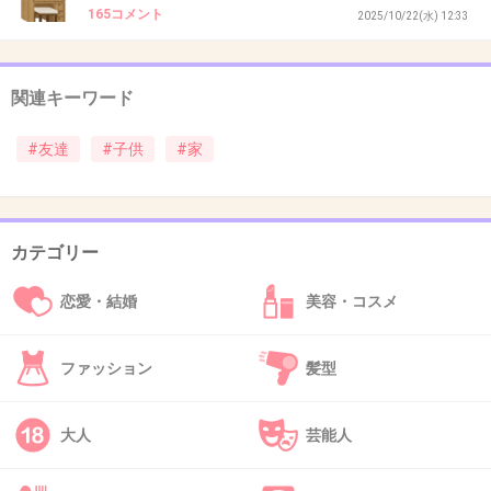
165コメント
2025/10/22(水) 12:33
親に挨拶、お礼、連絡先を交換しに行った方が
いい
毎度、遊びに行っててお礼しないの良くない
関連キーワード
+10
-0
#友達
#子供
#家
32. 匿名
2026/07/08(水) 17:53:44
カテゴリー
>>27
アンカーミスった
宛です
>>14
恋愛・結婚
美容・コスメ
+0
-0
ファッション
髪型
33. 匿名
2026/07/08(水) 17:54:34
大人
芸能人
お手紙書いたら？