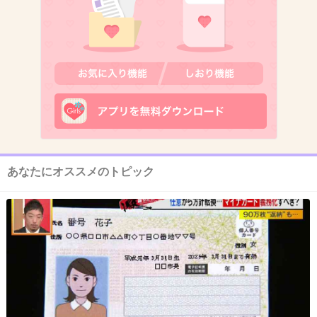
>>1
先ずお友達の家には親御さんが在宅中か確認し
てね。
授業参観とか、会った時にお礼言えば大丈夫じ
ゃない？
+26
-2
あなたにオススメのトピック
11. 匿名
2026/07/08(水) 17:44:28
>>2
それは学校の中での話じゃない？
小3ならお友達の家に行くのはまだ大人の介入必要かも
+5
-8