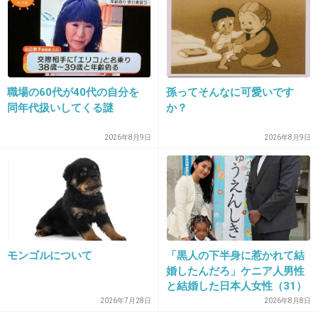
15. 匿名
2026/07/08(水) 17:47:03
>>8
横だけど、同じこと思った。しかも学校帰りからそのまま
の流れだったら親は感知できんw
職場の60代が40代の自分を
孫ってそんなに可愛いです
同年代扱いしてくる謎
か？
2件の返信
+12
-10
2026年8月9日
2026年8月9日
モンゴルについて
「黒人の下半身に惹かれて結
婚したんだろ」ケニア人男性
と結婚した日本人女性（31）
16. 匿名
2026/07/08(水) 17:47:20
に“誹謗中傷”殺到…本人が語
2026年7月28日
2026年8月8日
る、日本で感じる“外国人差