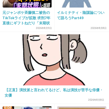
たり来たり出来ているならいいけれど、片方ば
かりは相手の親もしんどいと思う
元ジャンポケ斉藤慎二被告の
イルミナティ・陰謀論につい
TikTokライブが拡散 求刑7年
て語ろうPart49
1件の返信
直後にギフトねだり「末期状
態」と話題
2026年8月9日
2026年8月8日
+47
-0
14. 匿名
2026/07/08(水) 17:46:48
>>3
ママ友じゃないけど、連絡先は交換してもらっ
たよ。
2件の返信
【正直】演技派と言われてるけど、私は演技が苦手な俳優・
女優
+20
-0
2026年8月8日