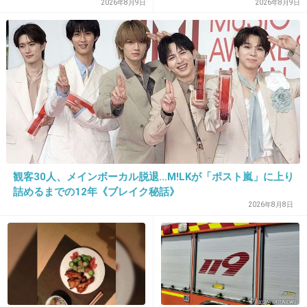
察への相談も検討
2026年8月9日
2026年8月9日
横、学校から帰らないでそのまま遊びに行くは
しないと思う。一度帰ってお母さんにうちに遊
びに行っていいかどうか聞いて来てねって言わ
れると思うよ
+18
-0
25. 匿名
2026/07/08(水) 17:51:24
観客30人、メインボーカル脱退…M!LKが「ポスト嵐」に上り
>>1
詰めるまでの12年《ブレイク秘話》
連絡先書いた手紙を持たせるよ。ショートメール位でもご
2026年8月8日
挨拶したいし、連絡とれてない期間はそんなに行かせな
い。
+3
-1