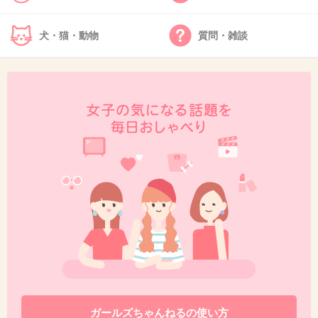
犬・猫・動物
質問・雑談
35. 匿名
2026/07/08(水) 17:55:10
>>27
横
一方的に連絡先渡すのは別にOKだけど「交換させて」は半
強制的に教えなきゃいけない圧がかかるから正直ちょっと
イヤかも…
1件の返信
+7
-7
36. 匿名
2026/07/08(水) 17:58:13
>>30
授業が終わった後もしくはその前に「◯◯くん、ちゃん、
ガールズちゃんねるの使い方