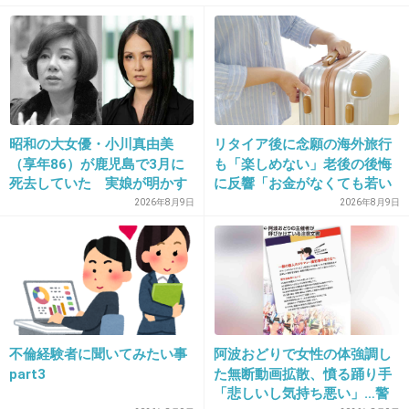
>>1
お礼を言うのは授業参観がチャンスです。
1件の返信
+6
-0
昭和の大女優・小川真由美
リタイア後に念願の海外旅行
（享年86）が鹿児島で3月に
も「楽しめない」老後の後悔
死去していた 実娘が明かす
に反響「お金がなくても若い
23. 匿名
2026/07/08(水) 17:50:03
「毒母」の素顔と空白の晩年
うちに？」50代以上の切実な
2026年8月9日
2026年8月9日
声
>>2
いやだめだろ。ちゃんと管理しないといけんやろ何いって
んの？
+10
-1
不倫経験者に聞いてみたい事
阿波おどりで女性の体強調し
part3
た無断動画拡散、憤る踊り手
24. 匿名
2026/07/08(水) 17:51:02
「悲しいし気持ち悪い」…警
>>15