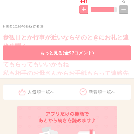
+41
-3
9. 匿名
2026/07/08(水) 17:43:39
参観日とか行事が近いならそのときにお礼と連
絡先聞く。
もっと見る(全97コメント)
小3くらいなら子供に連絡先書いたお手紙渡し
てもらってもいいかもね
私も相手のお母さんからお手紙もらって連絡先
交換したことある。
人気順一覧へ
新着順一覧へ
3件の返信
+61
-0
10. 匿名
2026/07/08(水) 17:44:00