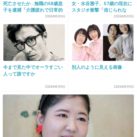
死亡させたか…無職の58歳息
女・水谷雅子、57歳の現在に
子を逮捕「介護疲れで日常的
スタジオ衝撃「信じられな
に暴行」肋骨８本折れ体には
い」「やっぱすごいね」
2026年8月9日
2026年8月9日
多数の痕 大阪・岬町
18. 匿名
2026/07/08(水) 17:47:42
>>1
初日に遊びに行く時に「何かご迷惑かけるよう
な事があればご連絡ください よろしくお願い
いたします」みたい事を電話番号を添えて書い
今まで見た中でオーラすごい
別人のように見える画像
て持たせてたよ
人って誰ですか
お菓子と一緒に
2026年8月9日
2026年8月9日
勝手に行くことはなかったな
1年生の時から、ゲームやりたいとかでよその
お宅にお邪魔して遊ぶみたいのはあったから
逆にうちにもたくさん来たけれど、みんなお菓
子とか持ってきてくれてたから、親が知らない