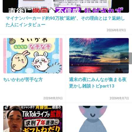
12. 匿名
2026/07/08(水) 17:45:24
マイナンバーカード約90万枚“返納”、その理由とは？返納し
>>1
た人にインタビュー
お友達の家に保護者の方はいるんだろうか？共
2026年8月9日
働きが増えて子供だけで留守番の家もあるよ
友達の家に行くなら、お菓子と水筒を持って行
ってって言うよ。授業参観で声かけて挨拶す
る。毎回お邪魔するのも悪いから、うちに遊び
に来てもらおうと子供にも話す
ちいかわが苦手な方
週末の夜にみんなが集まる夜
+45
-1
更かし雑談トピpart13
2026年8月9日
2026年8月7日
13. 匿名
2026/07/08(水) 17:46:11
>>2
何度も行ってばかりだと悪いって思うよ。行っ