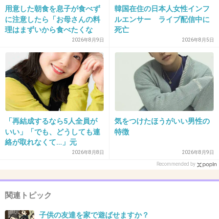
用意した朝食を息子が食べず
韓国在住の日本人女性インフ
26. 匿名
2026/07/08(水) 17:51:40
に注意したら「お母さんの料
ルエンサー ライブ配信中に
>>8
理はまずいから食べたくな
死亡
横、家も連絡先も知らない子の家に遊びに行かせたことは
い」と…「まずいなら食べな
2026年8月9日
2026年8月5日
ないな
くていい。今後は自分で食事
を用意しなさい。お金は渡
+9
-2
す」と言った話が議論に
27. 匿名
2026/07/08(水) 17:51:58
「再結成するなら5人全員が
気をつけたほうがいい男性の
>>3
いい」「でも、どうしても連
特徴
うちもおなじ！
絡が取れなくて…」元
子供に手紙持たせて「いつもお世話になってますうんぬん
ZONE・MIZUHO（38）が明
2026年8月8日
2026年8月9日
かんぬん」書いて連絡先も一緒に書いて「よかったら連絡
かす「19年ぶりに芸能界復
Recommended by
先交換させてください」って交換させてもらった
帰」した本当の理由
2件の返信
関連トピック
+10
-2
子供の友達を家で遊ばせますか？