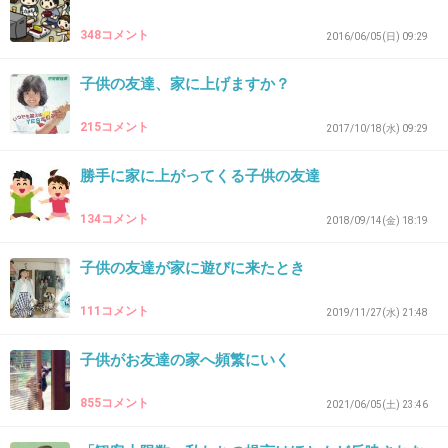
348コメント
2016/06/05(日) 09:29
28. 匿名
2026/07/08(水) 17:52:21
子供の友達、家に上げますか？
>>1
自分の連絡先を記した手紙とお菓子を持たせれば良いと思
215コメント
2017/10/18(水) 09:29
う。
勝手に家に上がってくる子供の友達
+5
-0
134コメント
2018/09/14(金) 18:19
29. 匿名
2026/07/08(水) 17:52:51
子供の友達が家に遊びに来たとき
>>1
111コメント
2019/11/27(水) 21:48
うちは帰りに一人で帰らせずに迎えに行ったよ
そこで挨拶して失礼がなかったかそれとなく確認した
子供がお友達の家へ頻繁にいく
あっちも一度挨拶しなきゃと思ってたから助かったと言っ
てくれて良かった
855コメント
2021/06/05(土) 23:46
+7
-0