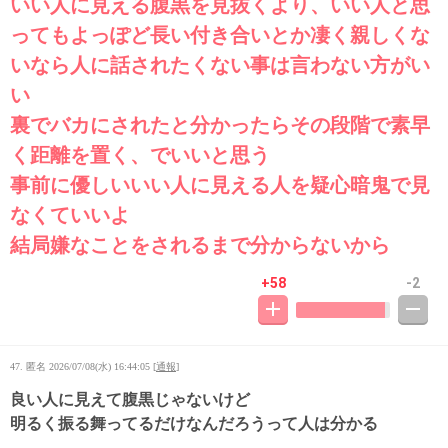
いい人に見える腹黒を見抜くより、いい人と思
ってもよっぽど長い付き合いとか凄く親しくな
いなら人に話されたくない事は言わない方がい
い
裏でバカにされたと分かったらその段階で素早
く距離を置く、でいいと思う
事前に優しいいい人に見える人を疑心暗鬼で見
なくていいよ
結局嫌なことをされるまで分からないから
+58
-2
47. 匿名
2026/07/08(水) 16:44:05
[
通報
]
良い人に見えて腹黒じゃないけど
明るく振る舞ってるだけなんだろうって人は分かる