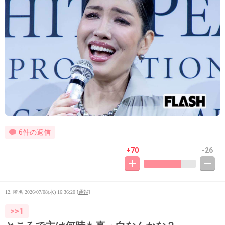
6件の返信
+70
-26
12. 匿名
2026/07/08(水) 16:36:20
[
通報
]
>>1