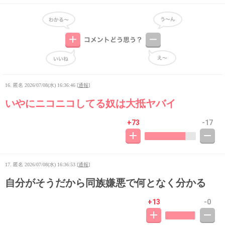
16. 匿名
2026/07/08(水) 16:36:46
[
通報
]
いやにニコニコしてる奴は大抵ヤバイ
+73
-17
17. 匿名
2026/07/08(水) 16:36:53
[
通報
]
自分がそうだから同族嫌悪で何となく分かる
+13
-0