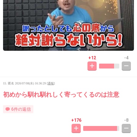
+12
-4
15. 匿名
2026/07/08(水) 16:36:29
[
通報
]
初めから馴れ馴れしく寄ってくるのは注意
6件の返信
+176
-8