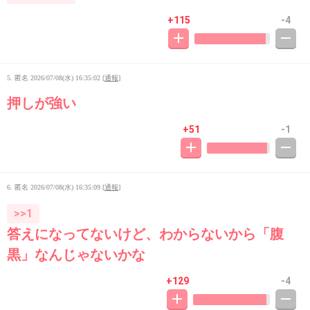
+115
-4
5. 匿名
2026/07/08(水) 16:35:02
[
通報
]
押しが強い
+51
-1
6. 匿名
2026/07/08(水) 16:35:09
[
通報
]
>>1
答えになってないけど、わからないから「腹
黒」なんじゃないかな
+129
-4