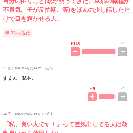
自分の困りごと(親が弱ってきた、旦那の職種が
不景気、子が反抗期、等)をほんの少し話しただ
けで目を輝かせる人。
3件の返信
+149
-1
21. 匿名
2026/07/08(水) 16:37:11
[
通報
]
すまん、私や。
+9
-1
22. 匿名
2026/07/08(水) 16:37:14
[
通報
]
「私、良い人です！」って空気出してる人は胡