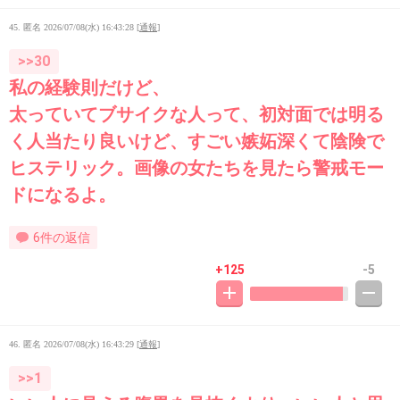
45. 匿名
2026/07/08(水) 16:43:28
[
通報
]
>>30
私の経験則だけど、
太っていてブサイクな人って、初対面では明る
く人当たり良いけど、すごい嫉妬深くて陰険で
ヒステリック。画像の女たちを見たら警戒モー
ドになるよ。
6件の返信
+125
-5
46. 匿名
2026/07/08(水) 16:43:29
[
通報
]
>>1