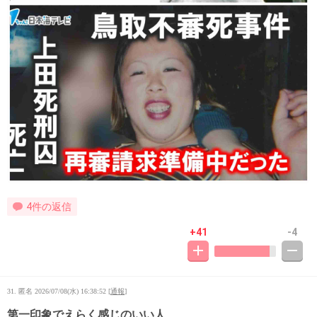
4件の返信
+41
-4
31. 匿名
2026/07/08(水) 16:38:52
[
通報
]
第一印象でえらく感じのいい人