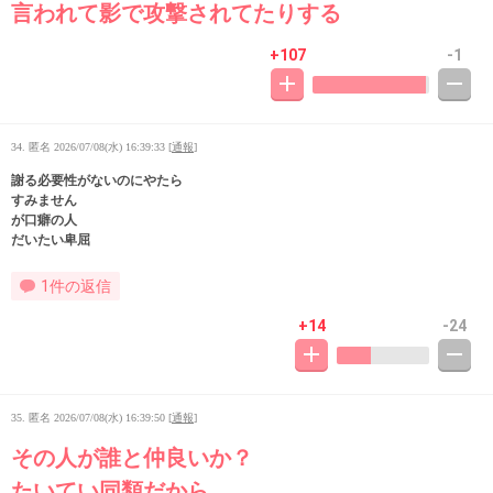
言われて影で攻撃されてたりする
+107
-1
34. 匿名
2026/07/08(水) 16:39:33
[
通報
]
謝る必要性がないのにやたら
すみません
が口癖の人
だいたい卑屈
1件の返信
+14
-24
35. 匿名
2026/07/08(水) 16:39:50
[
通報
]
その人が誰と仲良いか？
たいてい同類だから。