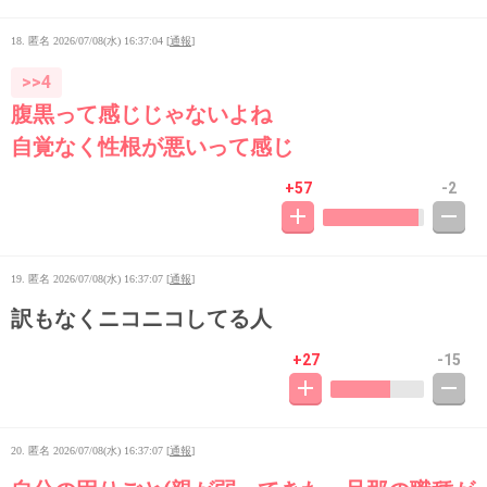
18. 匿名
2026/07/08(水) 16:37:04
[
通報
]
>>4
腹黒って感じじゃないよね
自覚なく性根が悪いって感じ
+57
-2
19. 匿名
2026/07/08(水) 16:37:07
[
通報
]
訳もなくニコニコしてる人
+27
-15
20. 匿名
2026/07/08(水) 16:37:07
[
通報
]