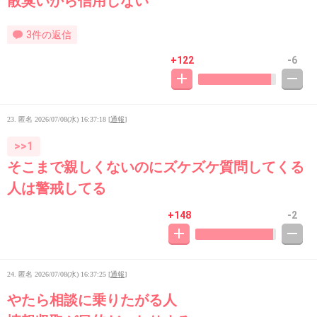
散臭いから信用しない
3件の返信
+122
-6
23. 匿名
2026/07/08(水) 16:37:18
[
通報
]
>>1
そこまで親しくないのにズケズケ質問してくる
人は警戒してる
+148
-2
24. 匿名
2026/07/08(水) 16:37:25
[
通報
]
やたら相談に乗りたがる人