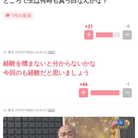
ところで主は何時も真っ白なんかな？
1件の返信
+21
-9
13. 匿名
2026/07/08(水) 16:36:23
[
通報
]
経験を積まないと分からないかな
今回のも経験だと思いましょう
+66
-1
14. 匿名
2026/07/08(水) 16:36:25
[
通報
]