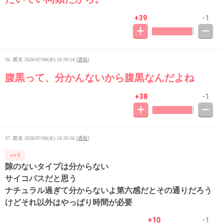
+39
-1
36. 匿名
2026/07/08(水) 16:39:54
[
通報
]
腹黒って、分かんないから腹黒なんだよね
+38
-1
37. 匿名
2026/07/08(水) 16:39:56
[
通報
]
>>1
隙のないタイプは分からない
サイコパスだと思う
ナチュラル過ぎて分からないよ第六感だとその通りだろう
けどそれ以外はやっぱり時間が必要
+10
-1