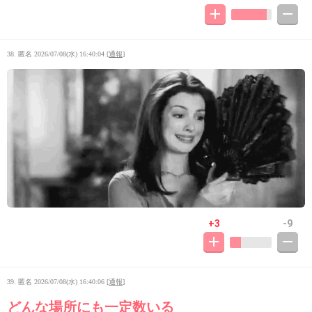
38. 匿名
2026/07/08(水) 16:40:04
[
通報
]
+3
-9
39. 匿名
2026/07/08(水) 16:40:06
[
通報
]
どんな場所にも一定数いる