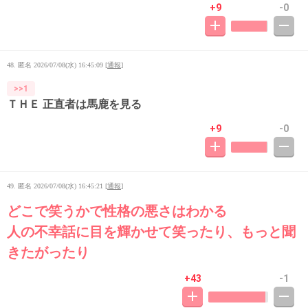
+9
-0
48. 匿名
2026/07/08(水) 16:45:09
[
通報
]
>>1
ＴＨＥ 正直者は馬鹿を見る
+9
-0
49. 匿名
2026/07/08(水) 16:45:21
[
通報
]
どこで笑うかで性格の悪さはわかる
人の不幸話に目を輝かせて笑ったり、もっと聞
きたがったり
+43
-1