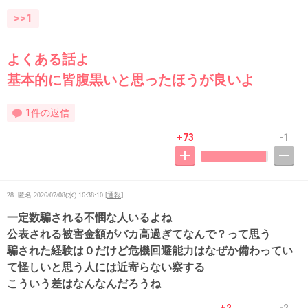
>>1
よくある話よ
基本的に皆腹黒いと思ったほうが良いよ
1件の返信
+73
-1
28. 匿名
2026/07/08(水) 16:38:10
[
通報
]
一定数騙される不憫な人いるよね
公表される被害金額がバカ高過ぎてなんで？って思う
騙された経験は０だけど危機回避能力はなぜか備わってい
て怪しいと思う人には近寄らない察する
こういう差はなんなんだろうね