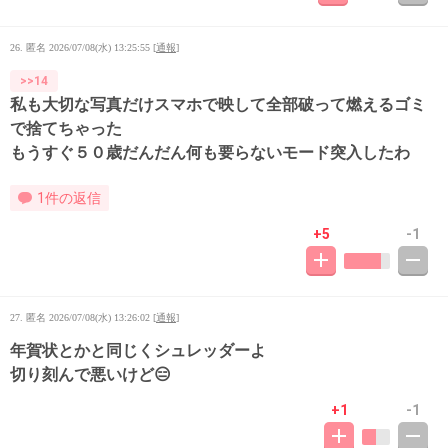
26. 匿名
2026/07/08(水) 13:25:55
[
通報
]
>>14
私も大切な写真だけスマホで映して全部破って燃えるゴミ
で捨てちゃった
もうすぐ５０歳だんだん何も要らないモード突入したわ
1件の返信
+5
-1
27. 匿名
2026/07/08(水) 13:26:02
[
通報
]
年賀状とかと同じくシュレッダーよ
切り刻んで悪いけど😑
+1
-1