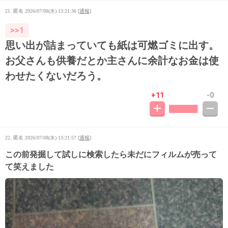
21. 匿名
2026/07/08(水) 13:21:36
[
通報
]
>>1
思い出が詰まっていても紙は可燃ゴミに出す。
お父さんも供養だとか主さんに余計なお金は使
わせたくないだろう。
+11
-0
22. 匿名
2026/07/08(水) 13:21:57
[
通報
]
この前発掘して試しに検索したら未だにフィルムが売って
て笑えました