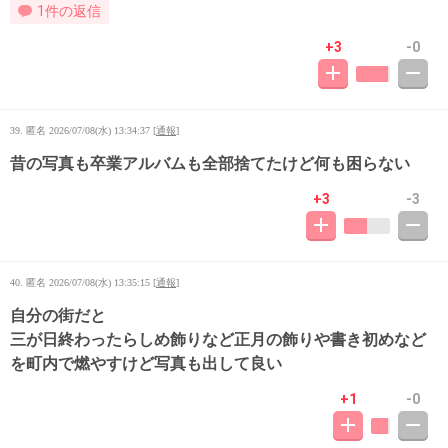
1件の返信
+3
-0
39. 匿名
2026/07/08(水) 13:34:37
[
通報
]
昔の写真も卒業アルバムも全部捨てたけど何も困らない
+3
-3
40. 匿名
2026/07/08(水) 13:35:15
[
通報
]
自分の街だと
三が日終わったらしめ飾りなど正月の飾りや書き初めなど
を町内で燃やすけど写真も出して良い
+1
-0