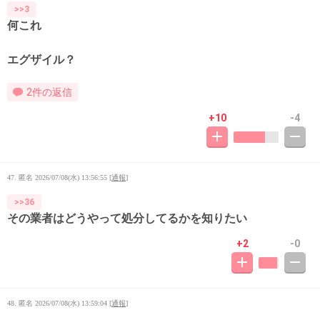
>>3
何これ
エグザイル？
2件の返信
+10
-4
47. 匿名
2026/07/08(水) 13:56:55
[
通報
]
>>36
その業者はどうやって処分してるかを知りたい
+2
-0
48. 匿名
2026/07/08(水) 13:59:04
[
通報
]