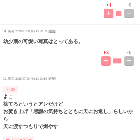
+1
-0
31. 匿名
2026/07/08(水) 13:29:09
[
通報
]
幼少期の可愛い写真はとってある。
+2
-0
32. 匿名
2026/07/08(水) 13:29:16
[
通報
]
>>26
よこ
捨てるというとアレだけど
お焚き上げ「感謝の気持ちとともに天にお返し」らしいか
ら
天に渡すつもりで燃やす