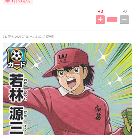
1件の返信
+3
-0
33. 匿名
2026/07/08(水) 13:30:17
[
通報
]