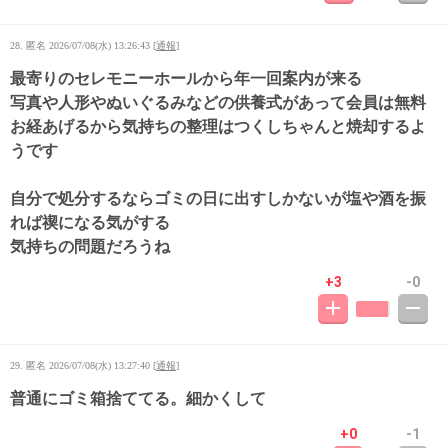
28. 匿名
2026/07/08(水) 13:26:43
[
通報
]
最寄りのセレモニーホールから年一回案内が来る
写真や人形やぬいぐるみなどの供養式があって会員は無料
お経あげるから気持ちの整理はつくしちゃんと焼却するよ
うです
自分で処分するならゴミの日に出すしかないが塩や酒を振
れば禊になる気がする
気持ちの問題だろうね
+3
-0
29. 匿名
2026/07/08(水) 13:27:40
[
通報
]
普通にゴミ箱捨ててる。細かくして
+0
-1