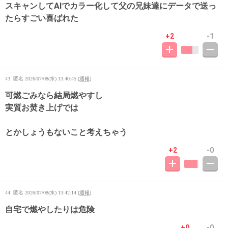
スキャンしてAIでカラー化して父の兄妹達にデータで送っ
たらすごい喜ばれた
+2
-1
43. 匿名
2026/07/08(水) 13:40:45
[
通報
]
可燃ごみなら結局燃やすし
実質お焚き上げでは
とかしょうもないこと考えちゃう
+2
-0
44. 匿名
2026/07/08(水) 13:42:14
[
通報
]
自宅で燃やしたりは危険
+0
-0