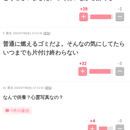
+28
-2
9. 匿名
2026/07/08(水) 13:15:40
[
通報
]
普通に燃えるゴミだよ。そんなの気にしてたら
いつまでも片付け終わらない
+32
-3
10. 匿名
2026/07/08(水) 13:15:42
[
通報
]
なんで供養？心霊写真なの？
1件の返信
+4
-3