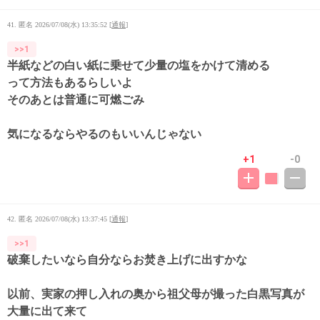
41. 匿名
2026/07/08(水) 13:35:52
[
通報
]
>>1
半紙などの白い紙に乗せて少量の塩をかけて清める
って方法もあるらしいよ
そのあとは普通に可燃ごみ
気になるならやるのもいいんじゃない
+1
-0
42. 匿名
2026/07/08(水) 13:37:45
[
通報
]
>>1
破棄したいなら自分ならお焚き上げに出すかな
以前、実家の押し入れの奥から祖父母が撮った白黒写真が
大量に出て来て