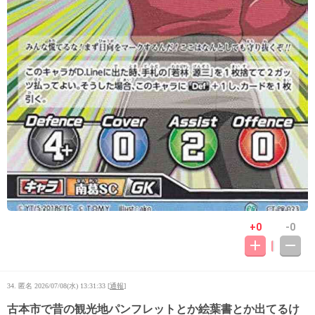
+0
-0
34. 匿名
2026/07/08(水) 13:31:33
[
通報
]
古本市で昔の観光地パンフレットとか絵葉書とか出てるけ