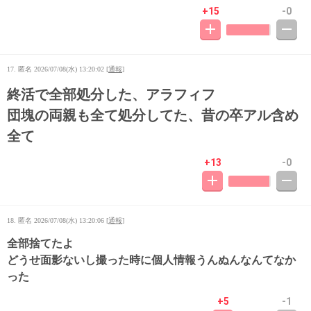
+15
-0
17. 匿名
2026/07/08(水) 13:20:02
[
通報
]
終活で全部処分した、アラフィフ
団塊の両親も全て処分してた、昔の卒アル含め
全て
+13
-0
18. 匿名
2026/07/08(水) 13:20:06
[
通報
]
全部捨てたよ
どうせ面影ないし撮った時に個人情報うんぬんなんてなか
った
+5
-1