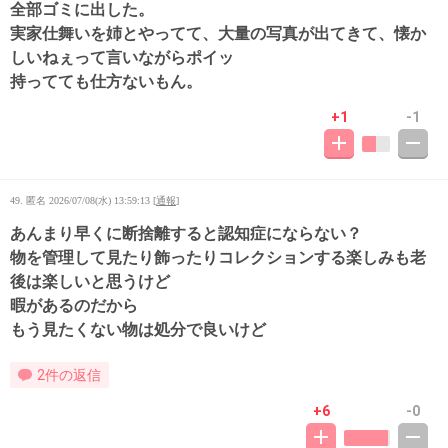
全部ゴミに出した。
実家仕舞いを姉とやってて、大量の写真が出てきて、懐か
しいねぇって言いながらポイッ
持ってても仕方ないもん。
+1
-1
49. 匿名
2026/07/08(水) 13:59:13
[
通報
]
あんまり早くに断捨離すると認知症にならない？
物を管理して見たり飾ったりコレクションする楽しみも老
後は楽しいと思うけど
暇があるのだから
もう見たくない物は処分で良いけど
2件の返信
+6
-0