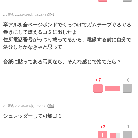
24. 匿名
2026/07/08(水) 13:23:45
[
通報
]
卒アルを全ページボンドでくっつけてガムテープぐるぐる
巻きにして燃えるゴミに出したよ
住所電話番号がっつり載ってるから、耄碌する前に自分で
処分しとかなきゃと思って
台紙に貼ってある写真なら、そんな感じで捨てたら？
+7
-0
25. 匿名
2026/07/08(水) 13:25:39
[
通報
]
シュレッダーして可燃ゴミ
+2
-1