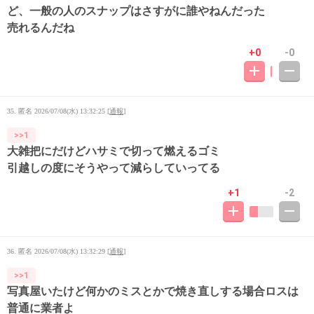
ど、一般の人のスナップはさすがに誰やねんだった
売れるんだね
+0
-0
35. 匿名
2026/07/08(水) 13:32:25
[
通報
]
>>1
大雑把にだけどハサミで切って燃えるゴミ
引越しの度にそうやって減らしていってる
+1
-2
36. 匿名
2026/07/08(水) 13:32:29
[
通報
]
>>1
写真屋いたけど何かのミスとかで焼き直しする場合ロスは
普通に業者よ