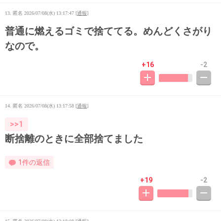
13. 匿名
2026/07/08(水) 13:17:47
[
通報
]
普通に燃えるゴミで捨ててる。めんどくさがり
なので。
+16
-2
14. 匿名
2026/07/08(水) 13:17:58
[
通報
]
>>1
断捨離のときに全部捨てました
1件の返信
+19
-2