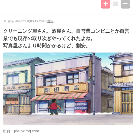
30. 匿名
2026/07/08(水) 13:29:02
[
通報
]
クリーニング屋さん、酒屋さん、自営業コンビニとか自営
業でも現存の取り次ぎやってくれたよね。
写真屋さんより時間かかるけど、割安。
出典：pbs.twimg.com