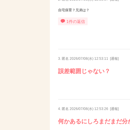
自宅保育？兄弟は？
1件の返信
3. 匿名
2026/07/08(水) 12:53:11
[
通報
]
誤差範囲じゃない？
4. 匿名
2026/07/08(水) 12:53:26
[
通報
]
何かあるにしろまだまだ分