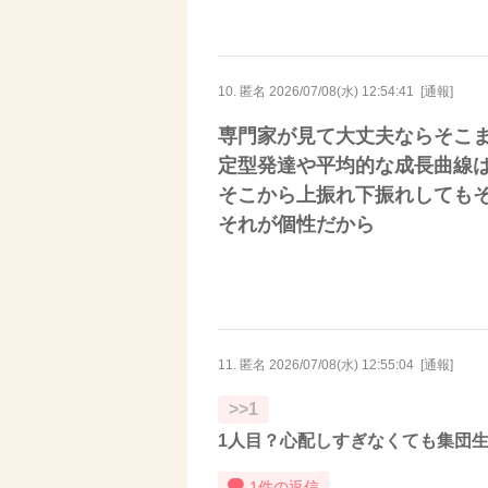
10. 匿名
2026/07/08(水) 12:54:41
[
通報
]
専門家が見て大丈夫ならそこ
定型発達や平均的な成長曲線
そこから上振れ下振れしても
それが個性だから
11. 匿名
2026/07/08(水) 12:55:04
[
通報
]
>>1
1人目？心配しすぎなくても集団
1件の返信