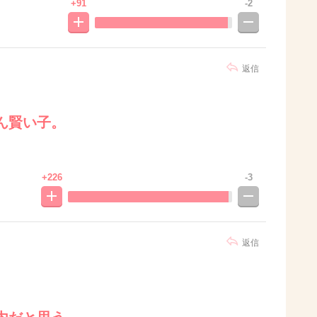
+91
-2
返信
ん賢い子。
+226
-3
返信