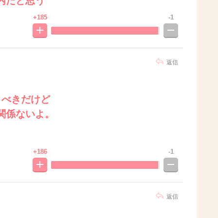
内だと思う
+185
-1
返信
うべきだけど
関係ないよ。
+186
-1
返信