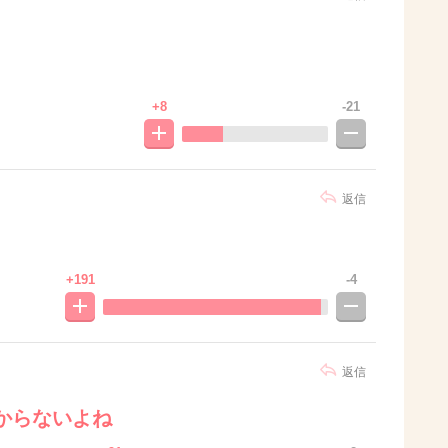
+8
-21
返信
+191
-4
返信
からないよね