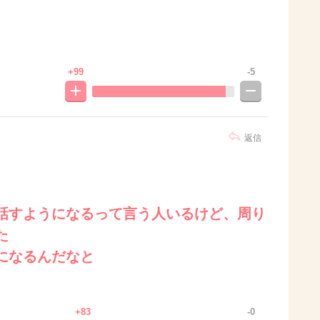
+99
-5
返信
話すようになるって言う人いるけど、周り
た
になるんだなと
+83
-0