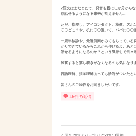
2語文はまだまだで、発音も親にしか分から
然話せるようになる未来が見えません...
ただ、指差し、アイコンタクト、模倣、ズボ
〇〇どこ？や、机に〇〇置いて、パパに〇〇
一歳半検診や、最近何回かみてもらっている
かりできているからこれから伸びるよ、あと
話せるようになるのか？という気持ちで日々過ご
興奮すると落ち着きがなくなるのも気になり
言語理解、指示理解あっても診断がついたと
皆さんのご経験をお聞きしたいです。
45件の返信
2. 匿名
2026/07/08(水) 12:53:07
[
通報
]