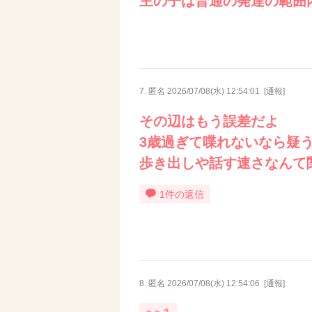
主の子は普通の発達の範囲
7. 匿名
2026/07/08(水) 12:54:01
[
通報
]
その辺はもう誤差だよ
3歳過ぎて喋れないなら疑
歩き出しや話す速さなんて
1件の返信
8. 匿名
2026/07/08(水) 12:54:06
[
通報
]