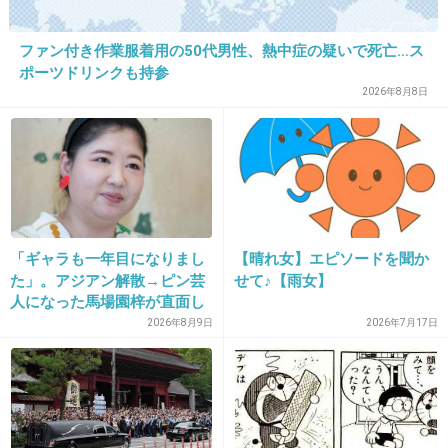
ファン付き作業服着用の50代男性、熱中症の疑いで死亡…ス
32. 匿名
2026/07/08(水) 11:57:33
ポーツドリンクも持参
>>22
2026年8月8日
ね
中道代表が「数で押し通すのはおかしい！」と言っていた
のだけど、国民が投票して選ばれた人達が決めてるんだか
ら全くおかしくない。
それでなければ何のための選挙？だよね。
自分たちは数がないから創価と一緒になったくせに
「ギャラも一年目になりまし
【晴れ女】エピソードを聞か
1件の返信
た」。アジアン解散→ピン芸
せて♪【雨女】
人になった馬場園梓が直面し
+8
-2
た現実、そして携える芸人と
2026年8月9日
2026年7月17日
しての矜持
33. 匿名
2026/07/08(水) 11:58:11
>>21
そう？職場では皆支持政党別だけど話する若い子は国民民