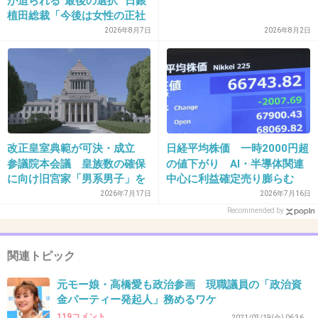
が迫られる“最後の選択” 日銀
39. 匿名
2026/07/08(水) 12:07:08
植田総裁「今後は女性の正社
員化と外国人の人材活用が
2026年8月7日
2026年8月2日
>>36
鍵」
男系男子が途絶えるとなると、皇室がなくなってしまうよ
他国からのSNS、メディアの報道で本当に騙されないほう
がいい
野党支持者ならその考えが思想なんだろうけれど
3件の返信
改正皇室典範が可決・成立
日経平均株価 一時2000円超
+5
-14
参議院本会議 皇族数の確保
の値下がり AI・半導体関連
に向け旧宮家「男系男子」を
中心に利益確定売り膨らむ
養子にすることが可能に 野
2026年7月17日
2026年7月16日
党側「立法府の総意になって
Recommended by
40. 匿名
2026/07/08(水) 12:07:10
いない」など強く反発も
>>7
関連トピック
うちもそう
政治信条が近くてよかった
元モー娘・高橋愛も政治参画 現職議員の「政治資
リベラルとは間違っても結婚出来ない
金パーティー発起人」務めるワケ
119コメント
+6
-1
2021/03/19(金) 06:36