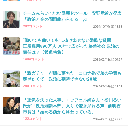
チームみらい ”カネ”透明化ツール 安野党首が発表
「政治と金の問題終わらせる一歩」
41. 匿名
2026/07/08(水) 12:09:25
202コメント
2025/10/19(日) 18:58
>>22
メディアは弱い方を見方する、と読売テレビ解説員の高岡
“働いても働いても”…抜け出せない過酷な貧困 非
正規雇用890万人 30年で広がった格差社会 政治の
さんが言ってた
責任は？【報道特集】
この方は割と公平な報道をする人
1484コメント
2026/02/11(水) 09:37
+0
-1
「親ガチャ」が腑に落ちた コロナ禍で弟の学費も
稼ぎたくて 政治に期待できない20歳
280コメント
2022/06/24(金) 11:41
42. 匿名
2026/07/08(水) 12:10:29
親しくしている友人は学会員だから話す事なし。もう1人の
「正気を失った人事」エッフェル姉さん・松川るい
友人も週刊誌やテレビの情報でしか語らない。自分が正し
氏が「政治刷新本部」入りで驚き呆れる声…前明石
いと思ってるから全然話が合わない。だから誰とも話さな
市長は「始める前から終わっている」
い
122コメント
2024/02/10(土) 22:27
+0
-0