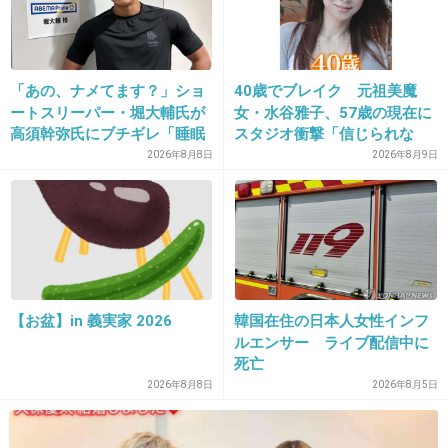
>>8
別にデモに参加してもいいけど、
「あの、ナメてます？」ショ
40歳でブレイク 元祖美魔
・戦争やってないのに戦争反対！
ートスリーパー・堀大輔氏が
女・水谷雅子、57歳の現在に
・支持率高いのに高市やめろ（では誰がいいの？）
高須幹弥氏にブチギレ「睡眠
スタジオ衝撃「信じられな
・人を殺してないのに大勢で人殺し！
不足の人＝キレやすい」SNS
い」「やっぱすごいね」
2026年8月8日
2026年8月9日
・拡声器で大音量
で物議
・中指立てる
・駅の公共の場をフェスみたいにする
とかおかしい人達が目立つからね
いきすぎてる人は逮捕してほしい
【お盆】in 義実家 2026
韓国在住の日本人女性インフ
+8
-5
ルエンサー ライブ配信中に
死亡
2026年8月8日
2026年8月5日
27. 匿名
2026/07/08(水) 11:50:13
息子と話すよ