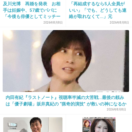
及川光博 再婚を発表 お相
「再結成するなら5人全員が
手は妊娠中、57歳でパパに
いい」「でも、どうしても連
>>14
地方だけどここ最近は生活の話＝政治の事みたいな感じで
「今後も俳優としてミッチー
絡が取れなくて…」元
として精進」
ZONE・MIZUHO（38）が明
政治の事も話する事増えた
2026年8月8日
2026年8月8日
かす「19年ぶりに芸能界復
帰」した本当の理由
外国人だって急に沸いたわけでもなく政治が入れてるし
+7
-1
25. 匿名
2026/07/08(水) 11:49:56
アメリカの大統領選とか兵庫県知事選あたりから職場でも
話題に出来るようになって、普通にご飯の時にさらっと話
してる。まわりも支持政党とか同じ感覚なことが前提。
内田有紀『ラストノート』視聴率半減の大苦戦…最後の頼み
は「優子劇場」坂井真紀の “猟奇的演技” が救いの神になるか
+5
-1
2026年8月8日
26. 匿名
2026/07/08(水) 11:50:00