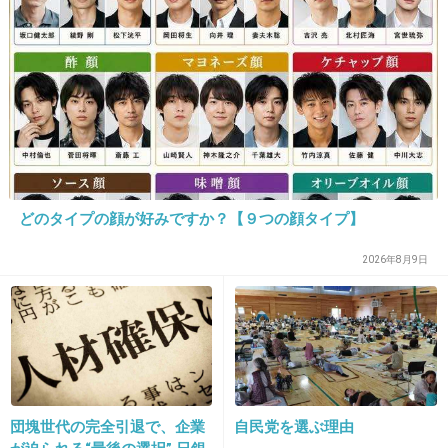
別”のリアル
37. 匿名
2026/07/08(水) 12:03:25
>>32
むしろ、自民大勝ちのせいで、国民が一切望んでいない政
党の候補が繰り上がりおこぼれで当選したりしていて、そ
こに疑問を多くの人が持っているのにね
+5
-1
どのタイプの顔が好みですか？【９つの顔タイプ】
2026年8月9日
38. 匿名
2026/07/08(水) 12:06:59
彼氏と話すよ〜
結構議論になる
喧嘩ではなくて議論ね
+1
-0
団塊世代の完全引退で、企業
自民党を選ぶ理由