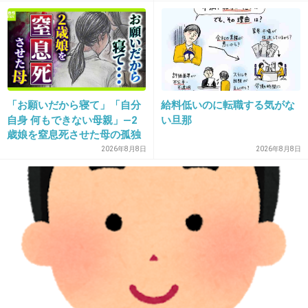
た心ない声
たまにだけど
+2
-0
21. 匿名
2026/07/08(水) 11:41:59
「お願いだから寝て」「自分
給料低いのに転職する気がな
実際、ある程度意見が同じ人としか話せなくない？
自身 何もできない母親」―2
い旦那
支持政党がある人とはあまり話したくない
歳娘を窒息死させた母の孤独
政策の是非より◯◯さんを応援してるってほうが先立って
「娘は『ママどうして』と」
2026年8月8日
2026年8月8日
るから
限界の年子ワンオペ育児 法
廷での懺悔と声なきSOS
1件の返信
+8
-0
22. 匿名
2026/07/08(水) 11:46:32
政治のことを話す→デモなどの手段