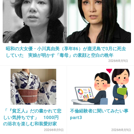
18. 匿名
2026/07/08(水) 11:39:58
言わない
たまに話題にする人いるけど癖強な人が多いから自分もあ
あはなりたくないんで自分は話題にしない
+6
-2
昭和の大女優・小川真由美（享年86）が鹿児島で3月に死去
していた 実娘が明かす「毒母」の素顔と空白の晩年
2026年8月9日
19. 匿名
2026/07/08(水) 11:40:23
正義が社会を救えないなら
愛しかないでしょう
+0
-0
「『貧乏人』だの書かれて悲
不倫経験者に聞いてみたい事
しい気持ちです」 1000円
part3
20. 匿名
2026/07/08(水) 11:40:28
の浴衣を楽しむ和装愛好家
旦那や親とは話すかな。親は遠方にいるから電話した時に
涼やかな着こなしに寄せられ
2026年8月9日
2026年8月9日