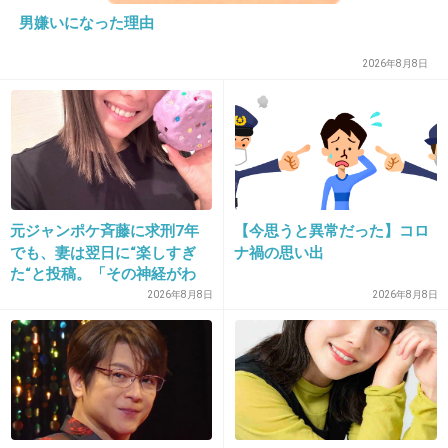
って、あさイチ見てないけれどわりと飛躍してるように読
男嫌いになった理由
める
メディアでは、選挙の大勝ちが、独裁だみたいにさも悪い
2026年8月8日
ことみたいになってるけれど、健全な民意なのに
3件の返信
+9
-2
元ジャンポケ斉藤に求刑7年
【今思うと異常だった】コロ
23. 匿名
2026/07/08(水) 11:48:28
でも、妻は翌日に“楽しすぎ
ナ禍の思い出
た“と投稿。「その神経がわ
政治討論番組とか間違って見てしまうと詭弁ばかりで人の
からん」と騒然
2026年8月8日
2026年8月8日
せいにばかりして腹が立ってムカついてくるので
精神衛生上見ないよね
+8
-2
24. 匿名
2026/07/08(水) 11:48:29