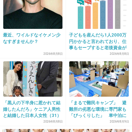
作さえ感じるわ 納得してたらサイレントマジョリティー
にならず、声をあげて応援しようみたいなくだりもちゃん
とない限り、かなり偏った放送
+0
-1
最近、ワイルドなイケメン少
子どもを産んだら1人2000万
なすぎませんか？
円かかると言われており、仕
事もセーブすると老後資金が
貯められない…一方、子育て
2026年8月8日
2026年8月8日
36. 匿名
2026/07/08(水) 12:02:21
していない人は潤沢な資金で
家族
悠々老後だと歪んでいるので
は？→様々な意見
今やってる皇室典範改正の話は家族も近所もし
てる
みんな怒ってます
「黒人の下半身に惹かれて結
「まるで難民キャンプ」 避
1件の返信
婚したんだろ」ケニア人男性
難所の劣悪な環境に専門家も
と結婚した日本人女性（31）
「びっくりした」 車中泊に
+20
-0
に“誹謗中傷”殺到…本人が語
もリスクが 「熱したフライ
2026年8月8日
2026年8月9日
る、日本で感じる“外国人差
パンに飛び込むようなもの」