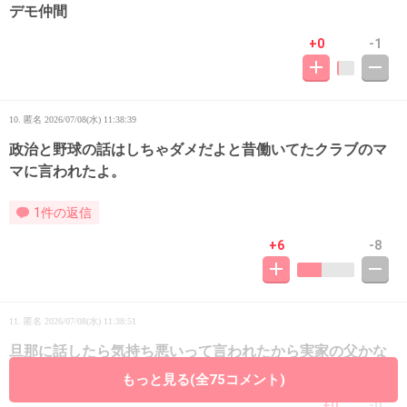
デモ仲間
+0
-1
10. 匿名
2026/07/08(水) 11:38:39
政治と野球の話はしちゃダメだよと昔働いてたクラブのマ
マに言われたよ。
1件の返信
+6
-8
11. 匿名
2026/07/08(水) 11:38:51
旦那に話したら気持ち悪いって言われたから実家の父かな
ぁ
もっと見る(全75コメント)
+0
-0