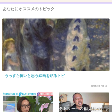
14. 匿名
2026/07/08(水) 11:39:24
あなたにオススメのトピック
今年来年で123万人の移民が来るから政治の話が日常になる
よ
川口だけど〇〇さん家空き巣に入られたみたいよとか〇〇
さん家の〇〇ちゃん外国人の車ペタペタ触って半殺しにさ
れたみたいって感じの会話が日常だもん
1件の返信
+12
-3
うっすら怖いと思う絵画を貼るトピ
15. 匿名
2026/07/08(水) 11:39:26
物価高とか自分の財布に関わる事だけ
2026年8月8日
+3
-0