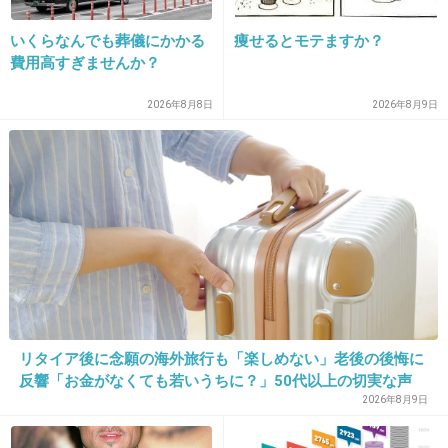
主と参政党支持の子多いけど税金取られすぎて嫌だとかで
いくらなんでも葬儀にかかる
痩せるとモテますか？
話合うし
費用高すぎませんか？
れいわ支持の子とかもいた
2026年8月8日
2026年8月9日
自民党支持の親とは話にならないけどｗとにかく新しいも
のは信用できない！だし年金で税金取られてないから
+2
-5
34. 匿名
2026/07/08(水) 11:58:19
政治の話は家族ともしない
+0
-2
リタイア後に念願の海外旅行も「楽しめない」老後の後悔に
反響「お金がなくても若いうちに？」50代以上の切実な声
2026年8月9日
35. 匿名
2026/07/08(水) 12:00:28
現政権に意見するのが政治について話す事みたいな印象操