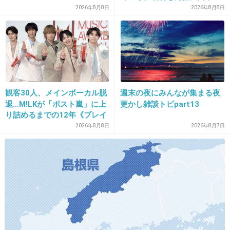
曽祖父自身が若い頃に誤解されて半年程度勾留された話を
2026年8月8日
2026年8月8日
聞いた。
その時に大怪我したせいだと思う。
+5
-0
30. 匿名
2026/07/08(水) 11:55:08
観客30人、メインボーカル脱
週末の夜にみんなが集まる夜
子供とは話すかな
退…M!LKが「ポスト嵐」に上
更かし雑談トピpart13
り詰めるまでの12年《ブレイ
ニュース見てるときとか
ク秘話》
2026年8月8日
2026年8月7日
+1
-0
31. 匿名
2026/07/08(水) 11:55:42
ない
+0
-0