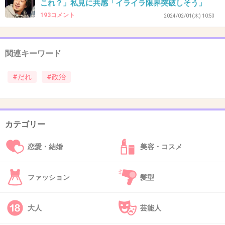
これ？」私見に共感「イライラ限界突破しそう」
193コメント
制度で自民党が大勝できる仕組みになってるから
2024/02/01(木) 10:53
小選挙区制は死に票多いから変えればいいよ中選挙制度と
かに
とにかく自民党VS民主党みたいな2代政党感覚なのが古い
関連キーワード
+3
-0
#だれ
#政治
45. 匿名
2026/07/08(水) 12:11:00
カテゴリー
>>1
家族とは多少
恋愛・結婚
美容・コスメ
+2
-0
ファッション
髪型
46. 匿名
2026/07/08(水) 12:11:15
大人
芸能人
夫とは話すよ。