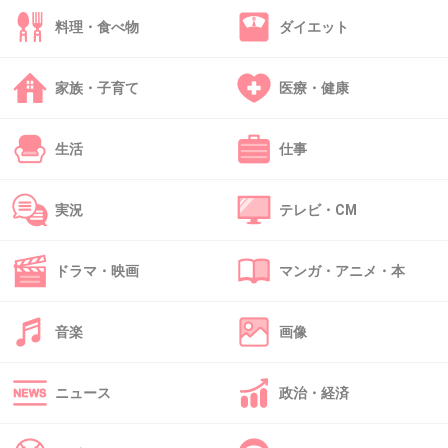
でも、誰に投票したかはお互いに絶対言わないルールには
料理・食べ物
ダイエット
してる。
あと、選挙の後の開票結果とかのネタなら
家族・子育て
医療・健康
たまーに職場の人と話したりもする。
生活
仕事
子育て支援こういうのやって欲しいよねーとかは
学生時代からの友人としたりもする。
実況
テレビ・CM
+1
-0
ドラマ・映画
マンガ・アニメ・本
47. 匿名
2026/07/08(水) 12:11:36
話さない
音楽
画像
+0
-0
ニュース
政治・経済