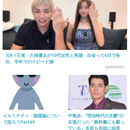
+0
-0
28. 匿名
2026/07/08(水) 11:51:54
この前幼稚園のママさんと話しました！
元K-1王者・久保優太が10代女性と再婚 出会って6日で告
結構仲良かったので、向こうからしてくれて嬉しかったで
白、半年でのスピード婚
す。
2026年8月8日
+3
-1
29. 匿名
2026/07/08(水) 11:54:44
夫とたまに話すけど選挙前とかかな。
イルミナティ・陰謀論につい
中島歩、“明治時代の文豪”の
昔、政治と宗教の話は外ではするなと曽祖父に言われた事
て語ろうPart49
玄孫だった「教科書にも載っ
がある。
ている」名前も先祖に由来