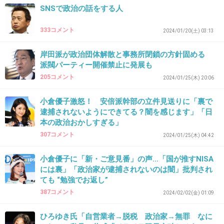
SNSで政治の話をする人
333コメント
2024/01/20(土) 03:13
43. 匿名
2026/07/08(水) 12:10:47
岸田派が政治団体解散と事務所閉鎖の方針固める
>>3
派閥パーティー開催禁止に発展も
するしない以前に自治会で推している議員がいて、「絶対
205コメント
2024/01/25(木) 20:06
に投票してね」と家に尋ねられてくる
なんなら本人も来る
小倉優子激怒！ 安倍派幹部の立件見送りに「裏で
逮捕されないようにできてる？闇を感じます」「日
1件の返信
本の政治おかしすぎる」
+1
-2
307コメント
2024/01/25(木) 04:42
小倉優子に「新・ご意見番」の声…「国が推すNISA
には裏」「政治家が逮捕されないのは闇」批判され
44. 匿名
2026/07/08(水) 12:10:57
ても “勉強でお返し”
387コメント
>>22
2024/02/02(金) 01:09
選挙制度が悪いからね
数でいえば野党にいれた票数の総計が多いのに
ひろゆき氏「自営業者→脱税 政治家→無罪 なに