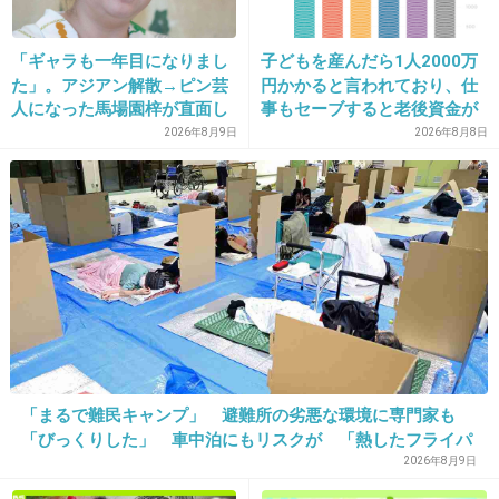
それでも、なるべく自分の気持ちに正直に、返事をしたい
と思ってる。
「ギャラも一年目になりまし
子どもを産んだら1人2000万
た」。アジアン解散→ピン芸
円かかると言われており、仕
+2
-0
人になった馬場園梓が直面し
事もセーブすると老後資金が
た現実、そして携える芸人と
貯められない…一方、子育て
2026年8月9日
2026年8月8日
しての矜持
していない人は潤沢な資金で
悠々老後だと歪んでいるので
28. 匿名
2026/07/08(水) 12:01:19
は？→様々な意見
>>23
横だけど、最初は丁寧に。
次からは機会的にお断り定形文で良いような。
何度でも何度でも、お断りはお断りよ。
+4
-0
「まるで難民キャンプ」 避難所の劣悪な環境に専門家も
29. 匿名
2026/07/08(水) 12:02:47
「びっくりした」 車中泊にもリスクが 「熱したフライパ
ンに飛び込むようなもの」
おじさんが執拗になにかしてくれるときどうしてる？
2026年8月9日