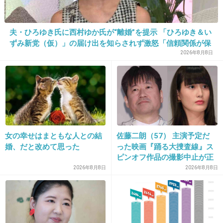
私、保険とかネットワークビジネスとか、すぐ勧誘される
のよね。いつも上手な断り方を考えてばかり。もう誰にも
夫・ひろゆき氏に西村ゆか氏が“離婚”を提示 「ひろゆき＆い
勧誘されたくない！
ずみ新党（仮）」の届け出を知らされず激怒「信頼関係が保
てない状態で夫婦を続けるのは無理」
+2
-0
2026年8月8日
27. 匿名
2026/07/08(水) 11:59:42
>>1
言葉は選ぶけど、正直に伝えるかな。
昔の話だけど、スキルアップが望める部署に移動を打診さ
女の幸せはまともな人との結
佐藤二朗（57） 主演予定だ
婚、だと改めて思った
った映画『踊る大捜査線』ス
れて「今の仕事が好きなので、すみません。でもお気持ち
ピンオフ作品の撮影中止が正
はとても嬉しいです。これからもよろしくお願いします」
式に決定
2026年8月8日
2026年8月8日
と返事をしました。
その後結婚して転職して、その仕事も経験したけど、やは
り向いてなくて、今は好きな仕事に戻ってます。
仕事だから言えたけど、プライベートで言われると断りに
くいかも。