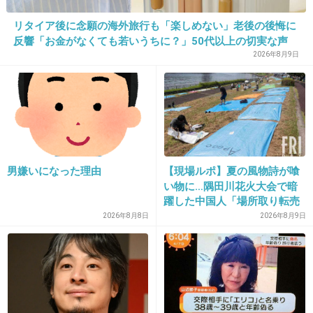
1件の返信
リタイア後に念願の海外旅行も「楽しめない」老後の後悔に
+25
-0
反響「お金がなくても若いうちに？」50代以上の切実な声
2026年8月9日
18. 匿名
2026/07/08(水) 11:42:33
家の前の掃き掃除、我が家には木があって地面に多少の葉
が落ちる。右のお隣さんはもっと木々があって地面からも
たくさん色々生えてて落ち葉が積もってる。それでいいん
じゃないかなと思ってるけど、左隣の家が植物許さない系
男嫌いになった理由
【現場ルポ】夏の風物詩が喰
で毎日掃き掃除して、早朝から我が家の前まで掃除してし
い物に…隅田川花火大会で暗
まう。一度その場面を見てしまった時は「なんだかすみま
躍した中国人「場所取り転売
せん」と挨拶したけど、毎日されると、やらなくていいの
ヤー」の高笑い
2026年8月8日
2026年8月9日
になとお礼しなきゃいけないのかなと憂鬱になる。
3件の返信
+6
-9