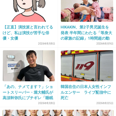
21. 匿名
2026/07/08(水) 11:46:36
>>2
【正直】演技派と言われてる
HIKAKIN、第2子男児誕生を
一方的な言い分を信じきって、悪意ある結託する小学生の
けど、私は演技が苦手な俳
発表 半年間にわたる「等身大
意地悪女子みたいな幼稚な人って時々いるから面倒なんだ
優・女優
の家族の記録」1時間超の動
よ
画とともに感謝伝える
2026年8月8日
2026年8月9日
どっちが悪者なんだか！って思うし、相手にすると更に面
倒なんで黙ってるけど、こういう幼稚な結託してるグルー
プに嫌な思いさせられた経験ある人は多いはず
+5
-0
「あの、ナメてます？」ショ
韓国在住の日本人女性インフ
22. 匿名
2026/07/08(水) 11:46:44
ートスリーパー・堀大輔氏が
ルエンサー ライブ配信中に
高須幹弥氏にブチギレ「睡眠
死亡
でも私はこうしたいのでごめんなさい、と断っていますが
不足の人＝キレやすい」SNS
2026年8月8日
2026年8月5日
で物議
と、言うことは物ではなくてお金か精神的なものですか？