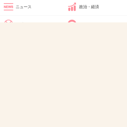
+2
-0
ニュース
政治・経済
スポーツ
IT・インターネット
41. 匿名
2026/07/08(水) 12:46:39
>>23
犬・猫・動物
質問・雑談
ありがた迷惑をやる人って、親切心じゃなくて支配欲だか
ら
+7
-0
42. 匿名
2026/07/08(水) 12:51:34
ガンに罹患したとき、主治医と相談しながら治療進めてた
んだけど
どこからか聞きつけた人たちが〇〇したら治る！
高額医療制度使え！