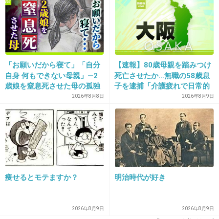
+2
-1
30. 匿名
2026/07/08(水) 12:03:05
>>2
「お願いだから寝て」「自分
【速報】80歳母親を踏みつけ
｢せっかくこう言ってくれてるんだからお願い
自身 何もできない母親」―2
死亡させたか…無職の58歳息
歳娘を窒息死させた母の孤独
子を逮捕「介護疲れで日常的
したらいいのに｣
「娘は『ママどうして』と」
に暴行」肋骨８本折れ体には
2026年8月8日
2026年8月9日
と周りが言って断った方が悪者にされる流れは
限界の年子ワンオペ育児 法
多数の痕 大阪・岬町
廷での懺悔と声なきSOS
たまにある
+18
-0
痩せるとモテますか？
明治時代が好き
31. 匿名
2026/07/08(水) 12:04:43
>>4
昔、当時の彼氏が100悪くて喧嘩したのに向こうが反省しな
2026年8月9日
2026年8月9日
かった時にこれ送ったらなんかすごい反省してくれたよ