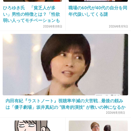
ひろゆき氏 「貧乏人が多
職場の60代が40代の自分を同
い」男性の特徴とは？「性欲
年代扱いしてくる謎
19. 匿名
2026/07/08(水) 11:45:16
弱い人ってモチベーションも
>>1
低いので貧乏人多い」
2026年8月8日
2026年8月9日
相手の考えも尊重しない人は、お節介をしちゃだめだよね
+5
-1
20. 匿名
2026/07/08(水) 11:45:41
>>1
物をくれる人だとしたら「本当にいらないんで
す」と断る
内田有紀『ラストノート』視聴率半減の大苦戦…最後の頼み
突き返す、お返しを絶対にしない
は「優子劇場」坂井真紀の “猟奇的演技” が救いの神になるか
迷惑なんだからやめてというしかない
2026年8月8日
+20
-0