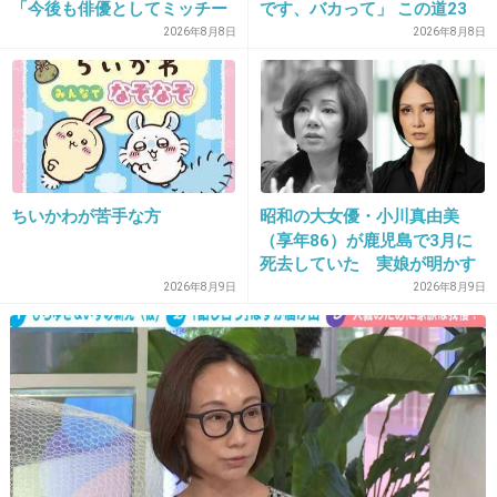
「今後も俳優としてミッチー
です、バカって」 この道23
として精進」
年の彫り師YouTuberの動画
2026年8月8日
2026年8月8日
が話題
24. 匿名
2026/07/08(水) 11:53:00
被害妄想強い人だと断られた＝自分を否定したって受け取
って被害者ぶるから大変だよね
+9
-0
ちいかわが苦手な方
昭和の大女優・小川真由美
（享年86）が鹿児島で3月に
死去していた 実娘が明かす
25. 匿名
2026/07/08(水) 11:55:56
「毒母」の素顔と空白の晩年
2026年8月9日
2026年8月9日
>>23
一度にやんわり断ってるならしつこくされたら、興味ない
からとか苦手なのでというネガティブな言葉も使う。
+5
-0
26. 匿名
2026/07/08(水) 11:56:46