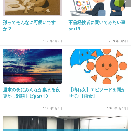
+23
-1
孫ってそんなに可愛いです
不倫経験者に聞いてみたい事
13. 匿名
2026/07/08(水) 11:36:59
か？
part3
自分が相手の立場だったらハッキリ断ってくれたほうが助
2026年8月9日
2026年8月9日
かるし
+7
-1
14. 匿名
2026/07/08(水) 11:38:14
もう解決してるから大丈夫、ありがとねぇー
週末の夜にみんなが集まる夜
【晴れ女】エピソードを聞か
それでも入り込んでくる時は、
更かし雑談トピpart13
せて♪【雨女】
もう決め打ちしてるから無理なんだよね、仲間内だけでで
きるから気にしないで
2026年8月7日
2026年7月17日
+7
-0