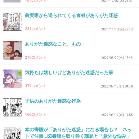
165コメント
2021/12/02(木) 23:27
+0
-0
義実家から送られてくる食材がありがた迷惑
231コメント
34. 匿名
2026/07/08(水) 12:12:24
2021/11/30(火) 22:38
>>4
ありがた迷惑なこと、もの
可愛いコレwwこういうの好きw
+7
-1
276コメント
2022/03/29(火) 15:43
気持ちは嬉しいけどありがた迷惑だった事
35. 匿名
2026/07/08(水) 12:22:40
379コメント
2022/07/18(月) 04:30
結構強く言わないと聞かないし、怒っても仕方ないと思わ
ないとできない
子供のありがた迷惑な行為
+4
-0
166コメント
2022/08/12(金) 14:55
本の寄贈が「ありがた迷惑」になる場合も？ ネッ
トで注目...図書館を取り巻く課題と「意外な悩み」
36. 匿名
2026/07/08(水) 12:23:34