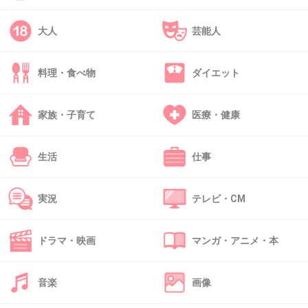
私は不安症あるから止めて！って言ったけどね
癌もしてるから具合悪いって言ってるのにお構いなしだよ
大人
芸能人
+1
-0
料理・食べ物
ダイエット
39. 匿名
2026/07/08(水) 12:36:45
家族・子育て
医療・健康
>>33
見返りを求めていない善意でも
相手にとっては偽善者になってしまうのよね
生活
仕事
+0
-0
実況
テレビ・CM
ドラマ・映画
マンガ・アニメ・本
40. 匿名
2026/07/08(水) 12:44:29
>>1
宗教とかの勧誘も善意なんでしょ、良かれと思って誘って
音楽
画像
るらしい