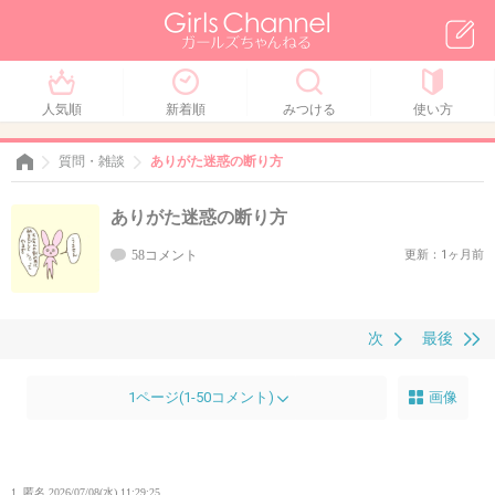
人気順
新着順
みつける
使い方
質問・雑談
ありがた迷惑の断り方
ありがた迷惑の断り方
58コメント
更新：1ヶ月前
次
最後
1ページ(1-50コメント)
画像
1. 匿名
2026/07/08(水) 11:29:25