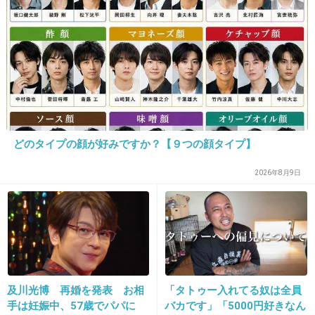
トピ主の説明だけでは何とも言えない
+1
-0
23. 匿名
2026/07/08(水) 11:48:42
>>7
横だけど、
どのタイプの顔が好みですか？【９つの顔タイプ】
興味ないことを勧めてくる、別にいらないもの
2026年8月9日
をくれる、頼んでもないことをしてくる、
本人は親切心でやってるのかもしれないけど、
こちらが大丈夫ですと言ってるのに、またそれ
をとやかく言ってくる人たち
3件の返信
及川光博 再婚を発表 お相
「タトゥー入れてる奴は全員
+15
-0
手は妊娠中、57歳でパパに
バカです」「5000円好きなん