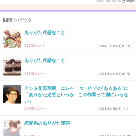
Recommended by
+7
-1
関連トピック
ありがた迷惑なこと
32. 匿名
2026/07/08(水) 12:07:17
自分が要らなくなったものをあげようとするのやめて欲し
125コメント
2013/06/10(月) 01:08
い
必要か聞いて必要だったらあげるとかならいいけど
ありがた迷惑なこと
+4
-0
481コメント
2021/11/14(日) 08:28
アンタ柴田英嗣 エレベーター内での“あるある”に
「ありがた迷惑というか…この作業って別にいらな
33. 匿名
2026/07/08(水) 12:07:21
い」
>>1
206コメント
2021/11/15(月) 12:21
地獄への道は善意で舗装されている
恋愛系のありがた迷惑
1件の返信