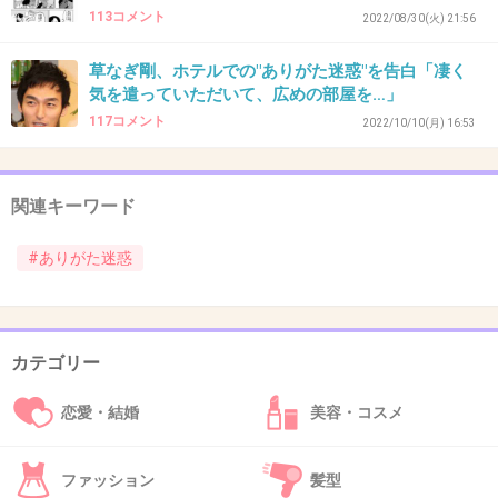
113コメント
2022/08/30(火) 21:56
全然興味のないYouTubeを共有してLINEに送って来る人 反
応に困る
草なぎ剛、ホテルでの"ありがた迷惑"を告白「凄く
気を遣っていただいて、広めの部屋を…」
+5
-0
117コメント
2022/10/10(月) 16:53
37. 匿名
2026/07/08(水) 12:26:23
関連キーワード
>>1
そのタイプは要求が多いから厄介だよね
#ありがた迷惑
+0
-0
カテゴリー
38. 匿名
2026/07/08(水) 12:30:47
恋愛・結婚
美容・コスメ
>>17
そうしかもその人と会ったの20年前
私達が教えなきゃ車の免許取れなかった癖に
ファッション
髪型