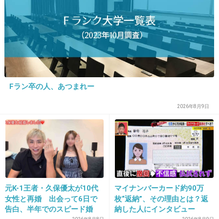
15. 匿名
2026/07/08(水) 11:39:43
明らかに鼠講の話をしつこくされて困ってる
月々100万貰ってる人もいるとか
困ってないし止めて欲しい
電話出なかったら家の近くまで来たとか怖い
Fラン卒の人、あつまれー
2件の返信
2026年8月9日
+9
-0
元K-1王者・久保優太が10代
マイナンバーカード約90万
女性と再婚 出会って6日で
枚“返納”、その理由とは？返
告白、半年でのスピード婚
納した人にインタビュー