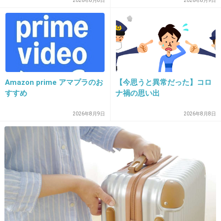
2026年8月8日
2026年8月9日
16. 匿名
2026/07/08(水) 11:41:09
迷惑そうな表情とかいらねーよって気持ちを前面に出さず
に、合理的に要らないって事実を伝える。
クッション言葉を使いつつ
なぜ要らないのか納得させられるようメッチャ言い方に気
をつける
Amazon prime アマプラのお
【今思うと異常だった】コロ
+7
-0
すすめ
ナ禍の思い出
2026年8月9日
2026年8月8日
17. 匿名
2026/07/08(水) 11:41:51
>>15
ありがた迷惑じゃなくて
明らかな迷惑だね
自分の収益増やすために下っ端探してるだけだ
もんね