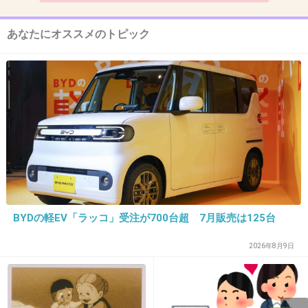
11. 匿名
2026/07/08(水) 11:34:35
あなたにオススメのトピック
義母もね良かれと思って食べ物くれようとする
けど、誰も食べないから、それいらんねん
夫が食べへんって断ったらやっとわかったみた
い
1件の返信
+33
-0
BYDの軽EV「ラッコ」受注が700台超 7月販売は125台
12. 匿名
2026/07/08(水) 11:35:49
親切な自分に酔ってるタイプの人には何言って
2026年8月9日
も無駄だから、わざとらしいぐらいの愛想笑い
で大丈夫です〜を連呼