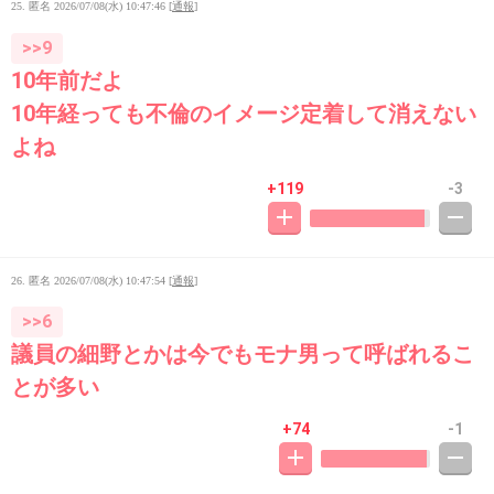
25. 匿名
2026/07/08(水) 10:47:46
[
通報
]
>>9
10年前だよ
10年経っても不倫のイメージ定着して消えない
よね
+119
-3
26. 匿名
2026/07/08(水) 10:47:54
[
通報
]
>>6
議員の細野とかは今でもモナ男って呼ばれるこ
とが多い
+74
-1