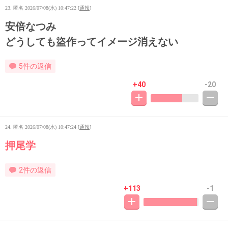
23. 匿名
2026/07/08(水) 10:47:22
[
通報
]
安倍なつみ
どうしても盜作ってイメージ消えない
5件の返信
+40
-20
24. 匿名
2026/07/08(水) 10:47:24
[
通報
]
押尾学
2件の返信
+113
-1