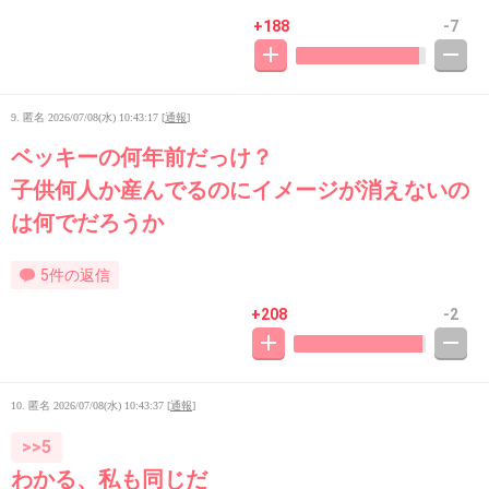
+188
-7
9. 匿名
2026/07/08(水) 10:43:17
[
通報
]
ベッキーの何年前だっけ？
子供何人か産んでるのにイメージが消えないの
は何でだろうか
5件の返信
+208
-2
10. 匿名
2026/07/08(水) 10:43:37
[
通報
]
>>5
わかる、私も同じだ