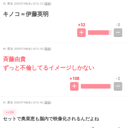
39. 匿名
2026/07/08(水) 10:51:13
[
通報
]
キノコ＝伊藤英明
+32
-3
40. 匿名
2026/07/08(水) 10:51:18
[
通報
]
斉藤由貴
ずっと不倫してるイメージしかない
+108
-2
41. 匿名
2026/07/08(水) 10:51:45
[
通報
]
>>24
セットで奥菜恵も脳内で映像化されるんだよね