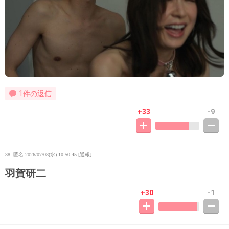
1件の返信
+33
-9
38. 匿名
2026/07/08(水) 10:50:45
[
通報
]
羽賀研二
+30
-1