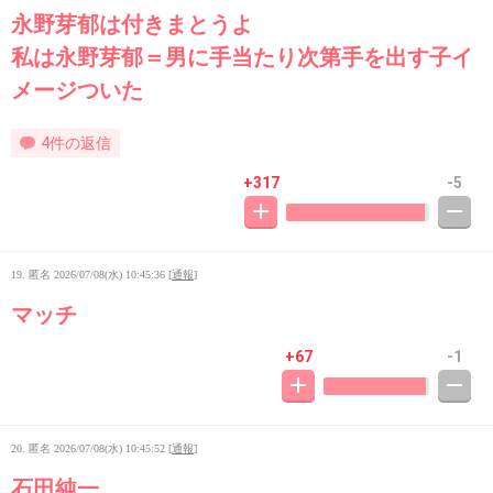
永野芽郁は付きまとうよ
私は永野芽郁＝男に手当たり次第手を出す子イ
メージついた
4件の返信
+317
-5
19. 匿名
2026/07/08(水) 10:45:36
[
通報
]
マッチ
+67
-1
20. 匿名
2026/07/08(水) 10:45:52
[
通報
]
石田純一