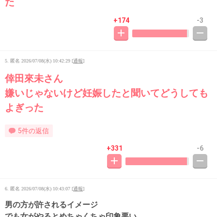
た
+174
-3
5. 匿名
2026/07/08(水) 10:42:29
[
通報
]
倖田來未さん
嫌いじゃないけど妊娠したと聞いてどうしても
よぎった
5件の返信
+331
-6
6. 匿名
2026/07/08(水) 10:43:07
[
通報
]
男の方が許されるイメージ
でも女がやるとめちゃくちゃ印象悪い