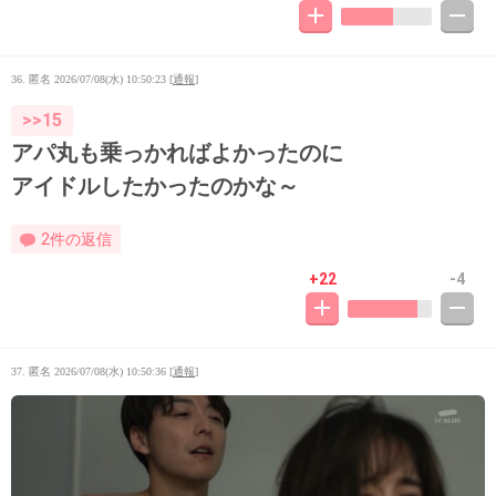
36. 匿名
2026/07/08(水) 10:50:23
[
通報
]
>>15
アパ丸も乗っかればよかったのに
アイドルしたかったのかな～
2件の返信
+22
-4
37. 匿名
2026/07/08(水) 10:50:36
[
通報
]