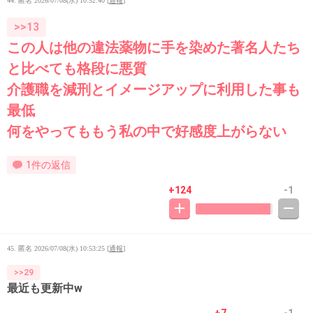
44. 匿名
2026/07/08(水) 10:52:40
[
通報
]
>>13
この人は他の違法薬物に手を染めた著名人たち
と比べても格段に悪質
介護職を減刑とイメージアップに利用した事も
最低
何をやってももう私の中で好感度上がらない
1件の返信
+124
-1
45. 匿名
2026/07/08(水) 10:53:25
[
通報
]
>>29
最近も更新中w
+7
-1