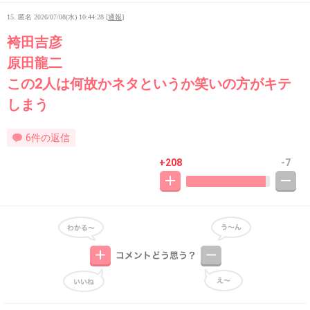
15. 匿名
2026/07/08(水) 10:44:28
[
通報
]
袴田吉彦
原田龍二
この2人は何故かネタというか笑いの方がキテ
しまう
6件の返信
+208
-7