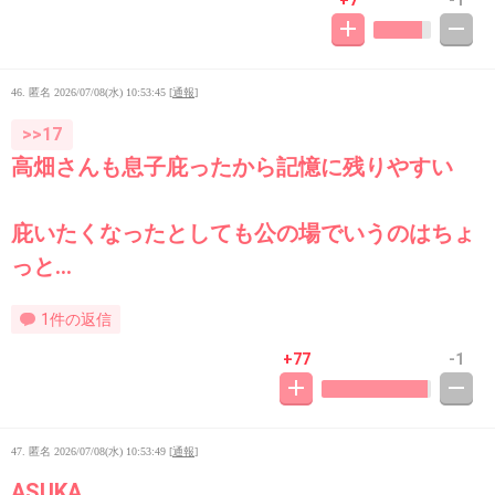
46. 匿名
2026/07/08(水) 10:53:45
[
通報
]
>>17
高畑さんも息子庇ったから記憶に残りやすい
庇いたくなったとしても公の場でいうのはちょ
っと…
1件の返信
+77
-1
47. 匿名
2026/07/08(水) 10:53:49
[
通報
]
ASUKA