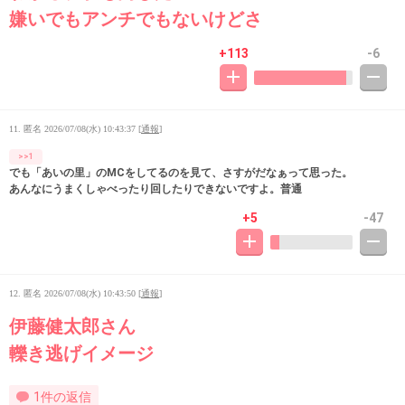
嫌いでもアンチでもないけどさ
+113
-6
11. 匿名
2026/07/08(水) 10:43:37
[
通報
]
>>1
でも「あいの里」のMCをしてるのを見て、さすがだなぁって思った。
あんなにうまくしゃべったり回したりできないですよ。普通
+5
-47
12. 匿名
2026/07/08(水) 10:43:50
[
通報
]
伊藤健太郎さん
轢き逃げイメージ
1件の返信