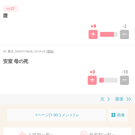
>>27
腹
+9
-2
50. 匿名
2026/07/08(水) 10:54:10
[
通報
]
安室 母の死
+3
-10
次
最後
1ページ(1-50コメント)
画像