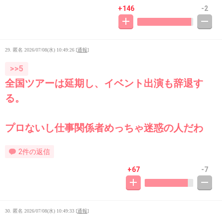
+146
-2
29. 匿名
2026/07/08(水) 10:49:26
[
通報
]
>>5
全国ツアーは延期し、イベント出演も辞退す
る。
プロないし仕事関係者めっちゃ迷惑の人だわ
2件の返信
+67
-7
30. 匿名
2026/07/08(水) 10:49:33
[
通報
]