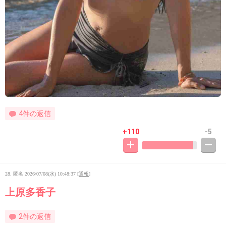
4件の返信
+110
-5
28. 匿名
2026/07/08(水) 10:48:37
[
通報
]
上原多香子
2件の返信