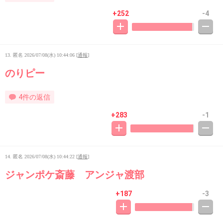
+252
-4
13. 匿名
2026/07/08(水) 10:44:06
[
通報
]
のりピー
4件の返信
+283
-1
14. 匿名
2026/07/08(水) 10:44:22
[
通報
]
ジャンポケ斎藤 アンジャ渡部
+187
-3