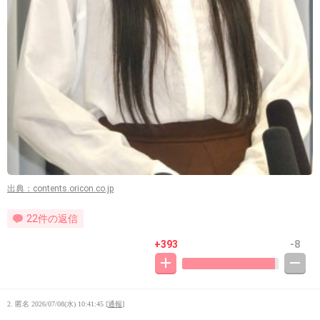
出典：contents.oricon.co.jp
22件の返信
+393
-8
2. 匿名
2026/07/08(水) 10:41:45
[
通報
]