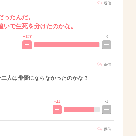
返信
だったんだ。
違いで生死を分けたのかな。
+157
-0
返信
子二人は俳優にならなかったのかな？
+12
-2
返信