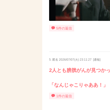
5件の返信
5. 匿名
2026/07/07(火) 23:11:27
[
通報
]
2人とも膀胱がんが見つか
「なんじゃこりゃああ！」
1件の返信