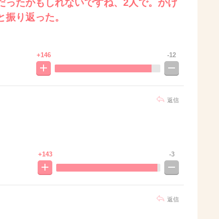
だったかもしれないですね、2人で。かけ
と振り返った。
+146
-12
返信
+143
-3
返信