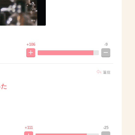
+106
-9
返信
った
+111
-25