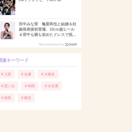
田中みな実 亀梨和也と結婚＆妊
娠発表後初登場、10cm超ヒール
＆背中も横も攻めたドレスで祝...
Recommended by
関連キーワード
# 入院
# 名優
# 大親友
# 思い出
# 時間
# 水谷豊
# 病気
# 親友