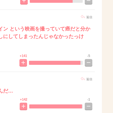
返信
イン という映画を撮っていて癌だと分か
しにしてしまったんじゃなかったっけ
+141
-5
返信
んだ…
+142
-1