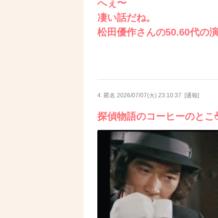
へぇ〜
凄い話だね。
松田優作さんの50.60代
4. 匿名
2026/07/07(火) 23:10:37
[
通報
]
探偵物語のコーヒーのとこ☕