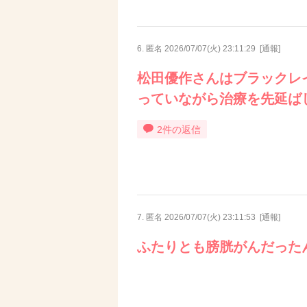
6. 匿名
2026/07/07(火) 23:11:29
[
通報
]
松田優作さんはブラックレ
っていながら治療を先延ば
2件の返信
7. 匿名
2026/07/07(火) 23:11:53
[
通報
]
ふたりとも膀胱がんだった