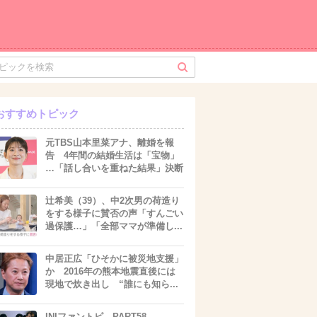
おすすめトピック
元TBS山本里菜アナ、離婚を報
告 4年間の結婚生活は「宝物」
…「話し合いを重ねた結果」決断
辻希美（39）、中2次男の荷造り
をする様子に賛否の声「すんごい
過保護…」「全部ママが準備し...
中居正広「ひそかに被災地支援」
か 2016年の熊本地震直後には
現地で炊き出し “誰にも知ら...
INIファントピ PART58