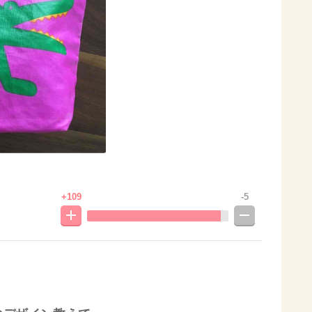
+109
-5