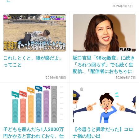
亡
2026年8月5日
16. 匿名
2026/07/07(火) 23:31:08
これしとくと、後が楽だよ、
坂口杏里「98kg激変」に続き
トピ立ったばっかりは荒らしが湧くね
ってこと
「ろれつ回らず」でも続く生
配信…「配信者におもちゃに
されてる」知人は懸念表明
2026年8月8日
2026年8月7日
1件の返信
+22
-5
17. 匿名
2026/07/07(火) 23:33:26
>>16
子どもを産んだら1人2000万
【今思うと異常だった】コロ
今日はタイミング的にも荒れそうだなーとは思
円かかると言われており、仕
ナ禍の思い出