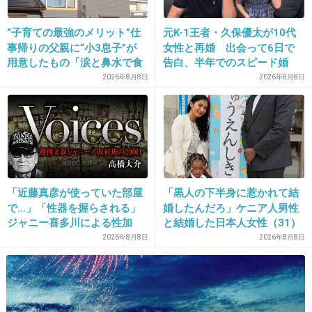
雑貨の福袋にこのグループのアクスタとトートが入っていた。職場にケーポ好
き何人かいるから聞いたけどみんな推しがここじゃないからゴミの日に出し
た、
“子育ての最強のメリット”仕
元K-1王者・久保優太が10代
事帰りの父親に“小3息子”が
女性と再婚 出会って6日で
2件の返信
用意したもの「涙と鼻水で食
告白、半年でのスピード婚
べれない」「震える」の声
2026年8月8日
2026年8月8日
+3
-25
20. 匿名
2026/07/08(水) 00:03:34
>>19
存在しない雑誌の福袋にアクスタとトートって
「近藤真彦が使っていた部屋
「黒人の下半身に惹かれて結
w
で…」「性器を握らされる」
婚したんだろ」ケニア人男性
ジャニー喜多川による性加
と結婚した日本人女性（31）
作り話が雑過ぎるw
害、語り始めた被害者たち
に“誹謗中傷”殺到…本人が語
2026年8月8日
2026年8月8日
《徹底取材の裏側》
る、日本で感じる“外国人差
+20
-3
別”のリアル