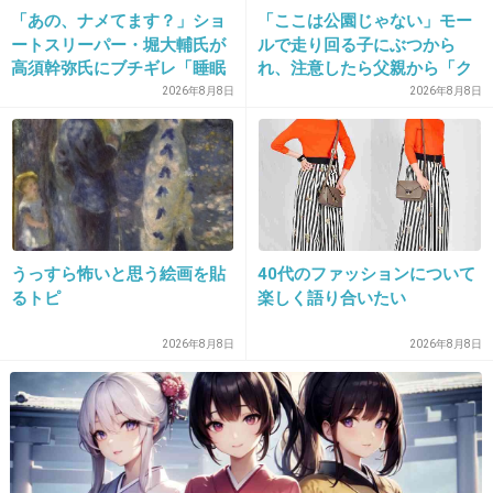
てたからどこも一緒だよ
「あの、ナメてます？」ショ
「ここは公園じゃない」モー
ートスリーパー・堀大輔氏が
ルで走り回る子にぶつから
+19
-4
高須幹弥氏にブチギレ「睡眠
れ、注意したら父親から「ク
不足の人＝キレやすい」SNS
ソババア」の暴言。「子ども
2026年8月8日
2026年8月8日
で物議
だから多めに見ろ」を強要し
てくる人物とは
12. 匿名
2026/07/07(火) 23:17:41
>>1
2枚目の画像かわいい
うっすら怖いと思う絵画を貼
40代のファッションについて
+21
-3
るトピ
楽しく語り合いたい
2026年8月8日
2026年8月8日
13. 匿名
2026/07/07(火) 23:21:12
【USEN推し活リクエスト】📢
7/7 デイリーランキング