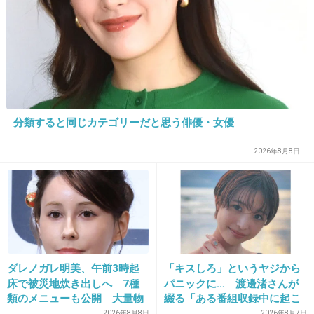
HBD? #HAPPY_JO_DAY #andTEAM #エンティーム #YUMA
https://t.co/iRSGekYAPv
+14
-4
30. 匿名
2026/07/08(水) 00:34:22
分類すると同じカテゴリーだと思う俳優・女優
じょーくんハッピーバースデー🎉
2026年8月8日
タコライスに有名にしような
#HAPPY_JO_DAY
#andTEAM #エンティーム #TAKI
&TEAM on X
x.com
ダレノガレ明美、午前3時起
「キスしろ」というヤジから
床で被災地炊き出しへ 7種
パニックに… 渡邊渚さんが
じょーくんハッピーバースデー? タコライスに有名にしような
#HAPPY_JO_DAY #andTEAM #エンティーム #TAKI
類のメニューも公開 大量物
綴る「ある番組収録中に起こ
https://t.co/2XzQOtqFVP
資とともに
ったフラッシュバック」
2026年8月8日
2026年8月7日