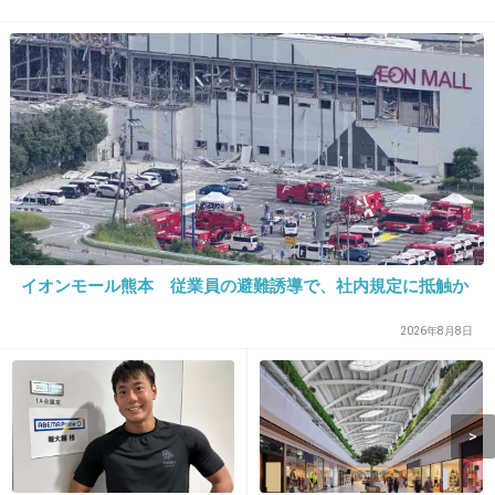
ケイくんだけ知ってる
1件の返信
+40
-8
10. 匿名
2026/07/07(火) 22:59:50
>>7
大半が日本人だからね
イオンモール熊本 従業員の避難誘導で、社内規定に抵触か
+19
-10
2026年8月8日
11. 匿名
2026/07/07(火) 23:12:06
>>7
ウィシやライズとかも音痴って言われて叩かれ