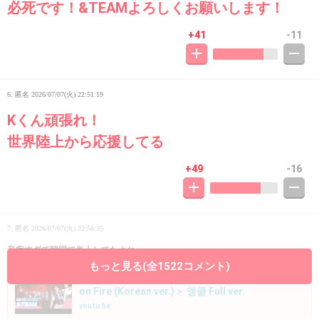
必死です！&TEAMよろしくお願いします！
+41
-11
6. 匿名
2026/07/07(火) 22:51:19
Kくん頑張れ！
世界陸上から応援してる
+49
-16
7. 匿名
2026/07/07(火) 22:56:35
音痴すぎて韓国で炎上してたよね
もっと見る(全1522コメント)
[쇼챔 1위] 4월 5주 챔피언송 ＜&TEAM - We
on Fire (Korean ver.)＞ 앵콜 Full ver.
youtu.be