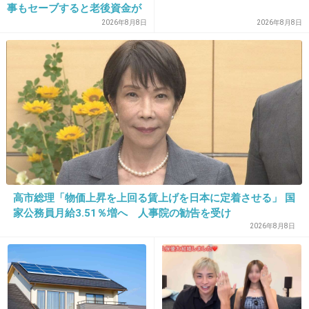
事もセーブすると老後資金が
ったけど案の定だね
貯められない…一方、子育て
2026年8月8日
2026年8月8日
していない人は潤沢な資金で
1件の返信
悠々老後だと歪んでいるので
は？→様々な意見
+16
-3
18. 匿名
2026/07/07(火) 23:40:13
それスノ面白かったね
高市総理「物価上昇を上回る賃上げを日本に定着させる」 国
1件の返信
家公務員月給3.51％増へ 人事院の勧告を受け
2026年8月8日
+54
-12
19. 匿名
2026/07/07(火) 23:46:11