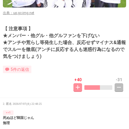
出典：up.gc-img.net
【 注意事項 】
★メンバー・他グル・他グルファンを下げない
★アンチや荒らし等発生した場合、反応せずマイナス&通報
でスルーを徹底(アンチに反応する人も迷惑行為になるので
気をつけましょう)
5件の返信
+40
-31
2. 匿名
2026/07/07(火) 22:48:25
>>1
死ぬほど韓国じゃん
無理