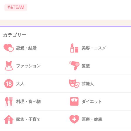
34. 匿名
2026/07/08(水) 00:58:44
#&TEAM
JO Happy
birthday~~~~~~~~~~~~~~~~~~~~
カテゴリー
#HAPPY_JO_DAY
#andTEAM #エンティーム #NICHOLAS
恋愛・結婚
美容・コスメ
&TEAM on X
ファッション
髪型
x.com
https://t.co/1BUe9dOaaB
大人
芸能人
+22
-7
料理・食べ物
ダイエット
家族・子育て
医療・健康
35. 匿名
2026/07/08(水) 00:59:52
>>7