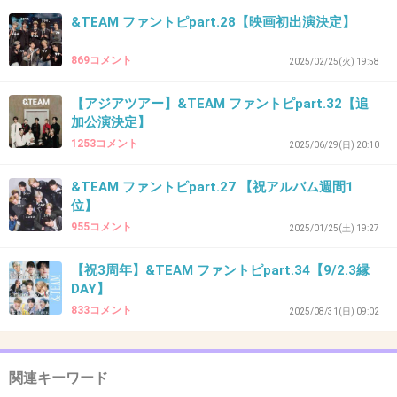
https://t.co/sXmwLnpp4T
&TEAM ファントピpart.28【映画初出演決定】
869コメント
+21
-6
2025/02/25(火) 19:58
【アジアツアー】&TEAM ファントピpart.32【追
加公演決定】
33. 匿名
2026/07/08(水) 00:42:09
1253コメント
2025/06/29(日) 20:10
ジョウお誕ジョウ日おめでとう！！
&TEAM ファントピpart.27 【祝アルバム週間1
これからも一緒に頑張るジョウー！🔥
位】
955コメント
2025/01/25(土) 19:27
#HAPPY_JO_DAY
【祝3周年】&TEAM ファントピpart.34【9/2.3縁
#andTEAM #エンティーム #EJ
DAY】
833コメント
2025/08/31(日) 09:02
+23
-8
関連キーワード