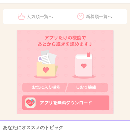
[쇼챔 1위] 4월 5주 챔피언송 ＜&TEAM - We on Fire (Korean ver.)＞ 앵콜 Full
ver. #쇼챔1위 #&TEAM #앤팀 #andTEAM #We_on_Fire #앵콜 ★All about
KPOP! Subscribe now★ https://bit.ly/3NJTqeG Global No.1 KPOP IDOL
人気順一覧へ
新着順一覧へ
CHANNEL, ALL THE K-POP! Cop...
4件の返信
+16
-35
8. 匿名
2026/07/07(火) 22:57:55
>>1
等身がキャプテン翼
+34
-6
9. 匿名
2026/07/07(火) 22:58:14
あなたにオススメのトピック