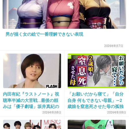
ホットライン19位
今日もホットラインがデイリーランキングで19位にランク
インしました👏✨
男が描く女の絵で一番理解できない表現
明日もランクイン出来るようリクエストをがんばりましょ
う👍
2026年8月7日
LUNÉのみなさん、毎日のリクエストありがとうございます
🙇‍♀️
ホットライン - &TEAM | USEN 推し活リク
エスト
usen.oshireq.com
内田有紀『ラストノート』視
「お願いだから寝て」「自分
&TEAMの『ホットライン』をリクエストして応援しよう！
聴率半減の大苦戦…最後の頼
自身 何もできない母親」―2
みは「優子劇場」坂井真紀の
歳娘を窒息死させた母の孤独
+12
-5
“猟奇的演技” が救いの神にな
「娘は『ママどうして』と」
2026年8月8日
2026年8月8日
るか
限界の年子ワンオペ育児 法
廷での懺悔と声なきSOS