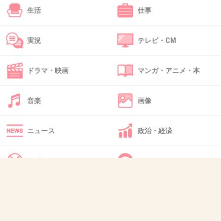
韓国アイドルの炎上なんて日常茶飯事だし売れてる証拠じ
生活
仕事
ゃん
+6
-8
実況
テレビ・CM
ドラマ・映画
マンガ・アニメ・本
36. 匿名
2026/07/08(水) 01:07:47
いつもありがとな
音楽
画像
#HAPPY_JO_DAY
ニュース
政治・経済
#andTEAM #エンティーム #K
スポーツ
IT・インターネット
&TEAM on X
x.com
いつもありがとな #HAPPY_JO_DAY #andTEAM #エンティーム #K
犬・猫・動物
質問・雑談
https://t.co/B5qRHYXeF8