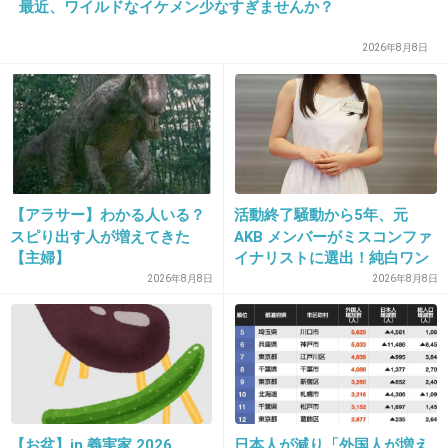
>>17
最近、ワイルドなイケメン少なすぎませんか？
マイナスもすごい‥‥‥‥
2026年8月8日
+0
-0
26. 匿名
2026/07/08(水) 00:20:24
Happy birthday, Jo!!
【アラサー】わかる人いる？
活動終了騒動から5年、元
スピり出す人が増えてきた
AKB メンバーがミスコンファ
+35
-7
【主婦】
イナリストに選出！純白ワン
ピで再起へ
2026年8月8日
2026年8月8日
27. 匿名
2026/07/08(水) 00:28:13
ジョジョーーーッッ！！
オメデト❤︎
【お盆】in 義実家 2026
日本人が減り「外国人が増え