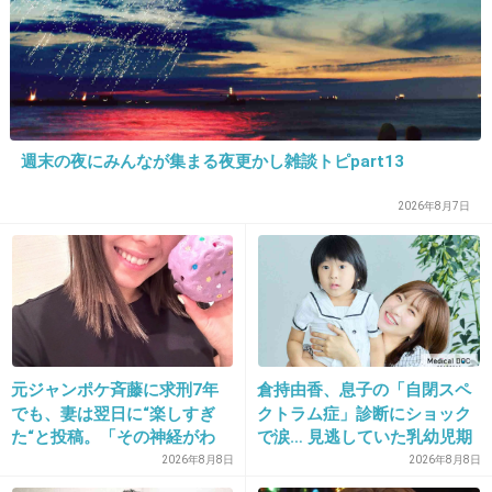
21. 匿名
2026/07/08(水) 00:04:57
日韓芸能界どちらの国の事務所も互いに協力し
あってるから事務所の資本だけで韓国
だ！！！！って騒ぐのよく分からないな
日本事務所の日本人アーティストの海外進出に
週末の夜にみんなが集まる夜更かし雑談トピpart13
韓国事務所がサポートしてたりもするよね
2026年8月7日
+24
-8
22. 匿名
2026/07/08(水) 00:05:33
>>19
雑貨の福袋？
元ジャンポケ斉藤に求刑7年
倉持由香、息子の「自閉スペ
イミフ
でも、妻は翌日に“楽しすぎ
クトラム症」診断にショック
た“と投稿。「その神経がわ
で涙… 見逃していた乳幼児期
+19
-1
からん」と騒然
のサインとは
2026年8月8日
2026年8月8日