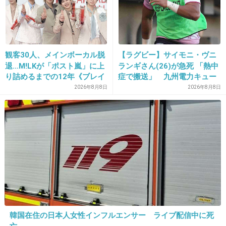
14. 匿名
2026/07/07(火) 23:26:04
>>7
新トピ立つタイミングで、わざわざ動画探して
貼ろうと待ち構えてたとか、必死すぎでしょ
観客30人、メインボーカル脱
【ラグビー】サイモニ・ヴニ
退…M!LKが「ポスト嵐」に上
ランギさん(26)が急死 「熱中
（笑）
り詰めるまでの12年《ブレイ
症で搬送」 九州電力キュー
ク秘話》
デンヴォルテクスで練習中
+21
-5
2026年8月8日
2026年8月8日
15. 匿名
2026/07/07(火) 23:28:39
>>1
トピ立てありがとうございます⭐︎
トプ画みんなスタイルいいね
+16
-4
韓国在住の日本人女性インフルエンサー ライブ配信中に死