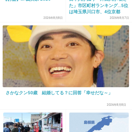
#HAPPY_JO_DAY
た」市区町村ランキング…5位
#andTEAM #エンティーム #MAKI
は埼玉県川口市、4位京都
市、ではトップ3は？
2026年8月8日
2026年8月7日
&TEAM on X
x.com
ジョジョーーーッッ！！ オメデト❤︎ #HAPPY_JO_DAY #andTEAM #エンテ
ィーム #MAKI https://t.co/rSbDedOZQn
+31
-11
28. 匿名
2026/07/08(水) 00:29:38
さかなクン50歳 結婚してる？に回答「幸せだな～」
🐉⚔️まってるぜ‼︎🎂🎉✨✨
2026年8月8日
#HAPPY_JO_DAY
#andTEAM #エンティーム #FUMA