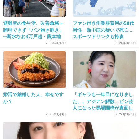
&TEAM on X
x.com
?⚔️まってるぜ‼︎??✨✨ #HAPPY_JO_DAY #andTEAM #エンティーム #FUMA
避難者の食生活、改善急務＝
ファン付き作業服着用の50代
https://t.co/947lWoH6CT
調理できず「パン飽き飽き」
男性、熱中症の疑いで死亡…
―断水なお3万戸超・熊本地
スポーツドリンクも持参
震
2026年8月7日
2026年8月8日
+20
-7
29. 匿名
2026/07/08(水) 00:31:19
HBD🐱
婚活で結婚した人、幸せです
「ギャラも一年目になりまし
か？
た」。アジアン解散→ピン芸
#HAPPY_JO_DAY
人になった馬場園梓が直面し
#andTEAM #エンティーム #YUMA
た現実、そして携える芸人と
2026年8月8日
2026年8月9日
しての矜持
&TEAM on X
x.com