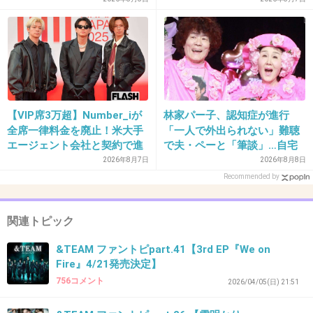
+19
-7
31. 匿名
2026/07/08(水) 00:35:35
【VIP席3万超】Number_iが
林家パー子、認知症が進行
おめでとう！
全席一律料金を廃止！米大手
「一人で外出られない」難聴
エージェント会社と契約で進
で夫・ペーと「筆談」…自宅
JOくんと一緒にいると落ち着くし、めっちゃ安
む“世界標準”化
全焼から約1年
2026年8月7日
2026年8月8日
心するよ〜いつもありがとう😊
Recommended by
#HAPPY_JO_DAY
関連トピック
#andTEAM #エンティーム #HARUA
&TEAM ファントピpart.41【3rd EP『We on
&TEAM on X
Fire』4/21発売決定】
x.com
756コメント
2026/04/05(日) 21:51
おめでとう！ JOくんと一緒にいると落ち着くし、めっちゃ安心するよ〜い
つもありがとう? #HAPPY_JO_DAY #andTEAM #エンティーム #HARUA