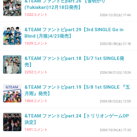
&TEAM ファントピpart.26 【雪明かり
https://t.co/8kKDYbzDvB
(Yukiakari)12月18日発売】
1322コメント
2024/12/25(水) 17:44
+24
-9
&TEAM ファントピpart.29【3rd SINGLE Go in
Blind (月狼)4/23発売】
1029コメント
2025/03/28(金) 21:18
32. 匿名
2026/07/08(水) 00:40:35
&TEAM ファントピpart.18【5/7 1st SINGLE発
ジョウお誕ジョウ日おめでとう！！
売】
これからも一緒に頑張るジョウー！🔥
2252コメント
2024/04/21(日) 10:24
&TEAM ファントピpart.19【5/8 1st SINGLE 『五
#HAPPY_JO_DAY
月雨』発売】
#andTEAM #エンティーム #EJ
1864コメント
2024/05/22(水) 12:59
&TEAM on X
&TEAM ファントピpart.24【トリリオンゲームOP
x.com
決定】
ジョウお誕ジョウ日おめでとう！！ これからも一緒に頑張るジョウー！?
1491コメント
2024/10/24(木) 17:20
#HAPPY_JO_DAY #andTEAM #エンティーム #EJ