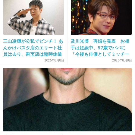
23. 匿名
2026/07/08(水) 00:05:48
JOお誕生日おめでとう〜
三山凌輝が公私でピンチ！ あ
及川光博 再婚を発表 お相
+38
-8
んかけパスタ店のエリート社
手は妊娠中、57歳でパパに
員は去り、割烹店は臨時休業
「今後も俳優としてミッチー
として精進」
2026年8月8日
2026年8月8日
24. 匿名
2026/07/08(水) 00:11:57
🍙 HAPPY BIRTHDAY JO 🎂
+33
-9
25. 匿名
2026/07/08(水) 00:17:25