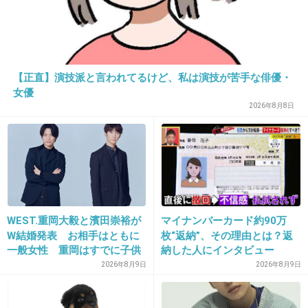
【正直】演技派と言われてるけど、私は演技が苦手な俳優・
女優
2026年8月8日
16. 匿名
2026/07/07(火) 22:22:18
家族に裏返しに脱いだ服や靴下は戻せとよく言
ってるけど
そんな難しいことなのかお前ら？
WEST.重岡大毅と濱田崇裕が
マイナンバーカード約90万
W結婚発表 お相手はともに
枚“返納”、その理由とは？返
一般女性 重岡はすでに子供
納した人にインタビュー
5件の返信
も「尊い」
2026年8月9日
2026年8月9日
+82
-1