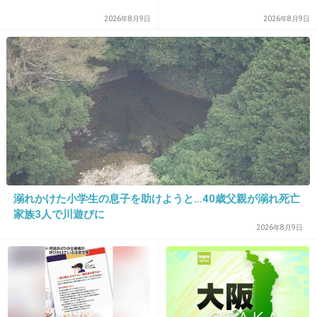
20. 匿名
2026/07/07(火) 22:22:37
2026年8月9日
2026年8月9日
聞いてないか聞く気がないだけ
+2
-7
21. 匿名
2026/07/07(火) 22:23:26
>>3
慣れてなかっただけかもしれないのにねー
トピ立てるほど？ちょっと怖いわ
溺れかけた小学生の息子を助けようと…40歳父親が溺れ死亡
家族3人で川遊びに
+203
-8
2026年8月9日
22. 匿名
2026/07/07(火) 22:23:26
情報を一気に詰め込むと