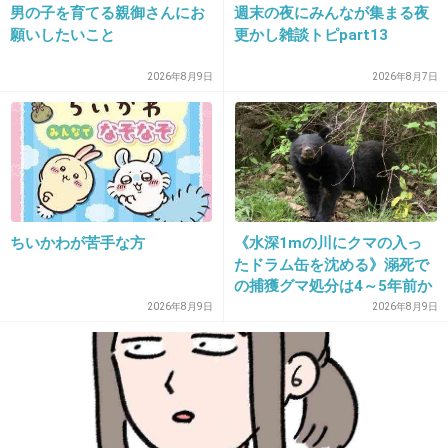
男の子を育てる親御さんにお
週末の夜にみんなが集まる夜
願いしたいこと
更かし雑談トピpart13
14. 匿名
2026/07/07(火) 22:22:05
2026年8月9日
2026年8月7日
さっさと弁当箱を出せこのヤロー
1件の返信
+60
-1
ちいかわが苦手な方
《水深1mの川にクマの入っ
たドラム缶を沈める》溺死で
15. 匿名
2026/07/07(火) 22:22:12
の捕獲グマ処分は4～5年前か
>>6
ら 「先人の経験から時間を
2026年8月9日
2026年8月9日
ミキティ心狭すぎん？
決めていた」「溺死だけがフ
ォーカスされ困惑」と町の担
当者
2件の返信
+48
-6