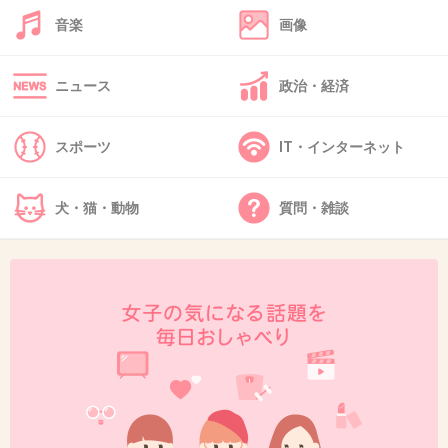
よく聞き取れなかったか聞いてなかったんじゃ
音楽
画像
ない？
私はレジで1番最初に「袋お願いします」って
ニュース
政治・経済
言うんだけど、商品の読み取りが終わると必ず
「袋はいりますか？」って聞かれるw
スポーツ
IT・インターネット
3件の返信
犬・猫・動物
質問・雑談
+83
-3
34. 匿名
2026/07/07(火) 22:25:54
>>1
レジでは聞かれてからいった方がよくない？
ポイント全部使ってください→はい（操作中）
→残りはどうしますか→ID払いでお願いします