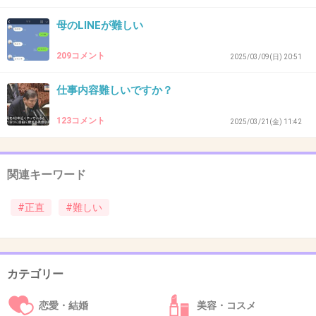
別にもう1回答えてあげたら良いじゃん
母のLINEが難しい
+129
-7
209コメント
2025/03/09(日) 20:51
仕事内容難しいですか？
30. 匿名
2026/07/07(火) 22:25:10
123コメント
2025/03/21(金) 11:42
>>1
文面から少しのミスも許さないって感じね。こ
わ
関連キーワード
+147
-11
#正直
#難しい
31. 匿名
2026/07/07(火) 22:25:37
カテゴリー
サヨクはとにかく頭が悪い
あんなに分かりやすいのに
恋愛・結婚
美容・コスメ
なぜみんな気づかないんだろうか？？