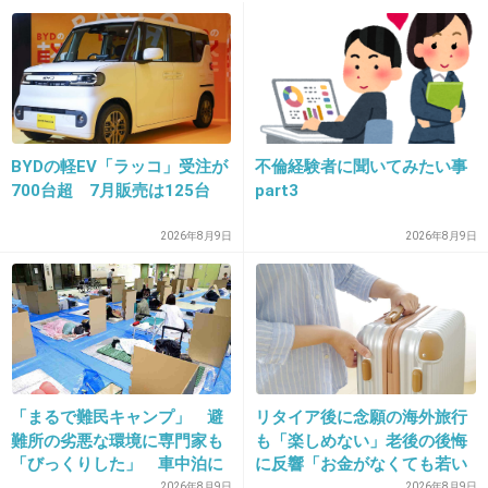
10. 匿名
2026/07/07(火) 22:21:44
こっちは2個しか言ってなくても
あっちは何十個の中から選ばないといけないし
+222
-5
BYDの軽EV「ラッコ」受注が
不倫経験者に聞いてみたい事
700台超 7月販売は125台
part3
11. 匿名
2026/07/07(火) 22:21:54
2026年8月9日
2026年8月9日
「まるで難民キャンプ」 避
リタイア後に念願の海外旅行
難所の劣悪な環境に専門家も
も「楽しめない」老後の後悔
「びっくりした」 車中泊に
に反響「お金がなくても若い
もリスクが 「熱したフライ
うちに？」50代以上の切実な
2026年8月9日
2026年8月9日