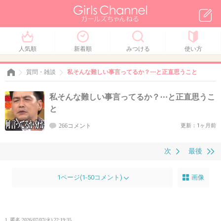
人気順
新着順
みつける
使い方
質問・雑談
私そんな難しい事言ってるか？⋯と正直思うこと
私そんな難しい事言ってるか？⋯と正直思うこ
と
266コメント
更新：1ヶ月前
次
最後
1ページ(1-50コメント)
画像
1. 匿名
2026/07/07(火) 22:19:35