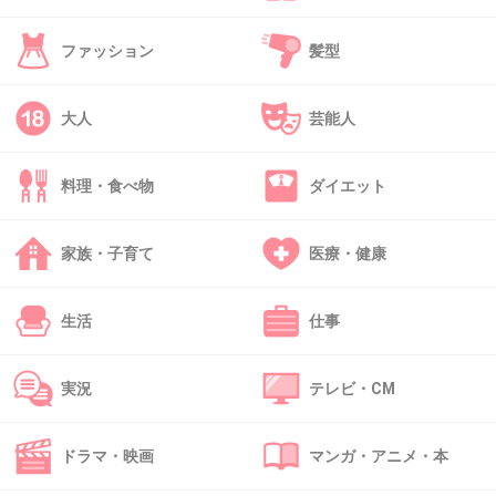
+3
-9
ファッション
髪型
大人
芸能人
32. 匿名
2026/07/07(火) 22:25:40
>>1
料理・食べ物
ダイエット
対面のレジではシンプルな支払い方法にして
る。可能だとしても電子決済多過ぎてレジの人
家族・子育て
医療・健康
が全部把握してるとは思えないから。
1件の返信
生活
仕事
+30
-2
実況
テレビ・CM
33. 匿名
2026/07/07(火) 22:25:45
ドラマ・映画
マンガ・アニメ・本
>>1