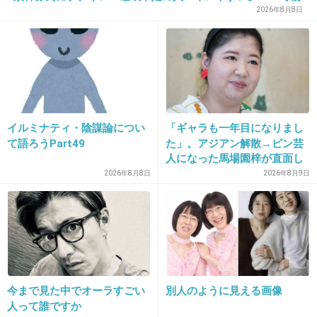
聞かれてからしか答えません
議
2026年8月8日
2件の返信
+138
-9
イルミナティ・陰謀論につい
「ギャラも一年目になりまし
19. 匿名
2026/07/07(火) 22:22:29
て語ろうPart49
た」。アジアン解散→ピン芸
>>1
人になった馬場園梓が直面し
店員さんはレジを見ながら順番にやってるから
た現実、そして携える芸人と
2026年8月8日
2026年8月9日
しての矜持
じゃない？都度確認しないと間違えたら大変だ
しさ。
2件の返信
+196
-6
今まで見た中でオーラすごい
別人のように見える画像
人って誰ですか