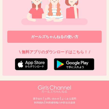
の流れでいいと思う。
1件の返信
+121
-5
ガールズちゃんねるの使い方
35. 匿名
2026/07/07(火) 22:26:55
\ 無料アプリのダウンロードはこちら！ /
>>1
分かんねーや
+5
-6
36. 匿名
2026/07/07(火) 22:27:01
不倫して、ほされた芸能人に不倫しなかったらいいだけと
|
|
運営会社
お問い合わせ
よくある質問
|
言うこと
利用規約
利⽤者情報の外部送信規律