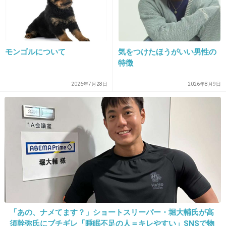
17. 匿名
2026/07/07(火) 22:22:19
田舎暮らしの母親がオートロックを理解してい
ないのでマンション前に着くと「今下に着いた
モンゴルについて
気をつけたほうがいい男性の
特徴
から開けてー」って電話かけてくる
インターホン押せよって何回も言ってるのに電
2026年7月28日
2026年8月9日
話かけてくるから本当に意味わからん
3件の返信
+37
-3
18. 匿名
2026/07/07(火) 22:22:25
>>1
「あの、ナメてます？」ショートスリーパー・堀大輔氏が高
店員には店員のマニュアルがあるだろうから、
須幹弥氏にブチギレ「睡眠不足の人＝キレやすい」SNSで物