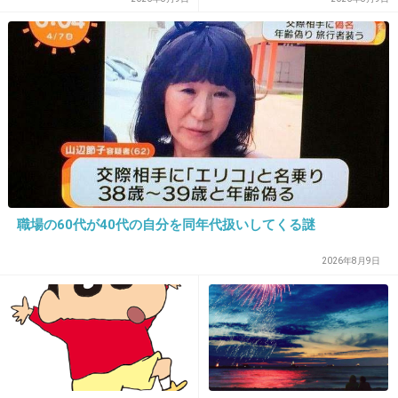
+1
-1
パンに飛び込むようなもの」
声
12. 匿名
2026/07/07(火) 22:22:00
脳みそがパンクしてんだよ。
現金、カード、キャッシュレス、ポイントと
+187
-2
職場の60代が40代の自分を同年代扱いしてくる謎
13. 匿名
2026/07/07(火) 22:22:05
2026年8月9日
聞かれたら答える。
最初に告げても忘れる場合があるので
1件の返信
+140
-1