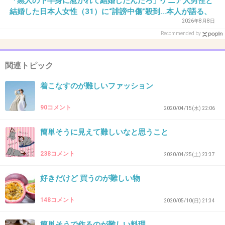
「黒人の下半身に惹かれて結婚したんだろ」ケニア人男性と
結婚した日本人女性（31）に“誹謗中傷”殺到…本人が語る、
願いしますって言ってるんだって分からないも
日本で感じる“外国人差別”のリアル
2026年8月8日
のなのか？
Recommended by
1件の返信
関連トピック
+38
-3
着こなすのが難しいファッション
90コメント
2020/04/15(水) 22:06
27. 匿名
2026/07/07(火) 22:24:29
>>1
簡単そうに見えて難しいなと思うこと
逆に、客「コロッケはないの？」店員「売り切れです」客「売り切れってこと
はあるのよね？」っての聞いたことあるし、どっちもどっちじゃないの？
238コメント
2020/04/25(土) 23:37
1件の返信
好きだけど 買うのが難しい物
+9
-24
148コメント
2020/05/10(日) 21:34
簡単そうで作るのが難しい料理