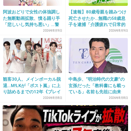
伝わらないこともあるよね
阿波おどりで女性の体強調し
【速報】80歳母親を踏みつけ
+76
-0
た無断動画拡散、憤る踊り手
死亡させたか…無職の58歳息
「悲しいし気持ち悪い」…警
子を逮捕「介護疲れで日常的
察への相談も検討
に暴行」肋骨８本折れ体には
2026年8月9日
2026年8月9日
多数の痕 大阪・岬町
23. 匿名
2026/07/07(火) 22:23:36
>>3
思ったw
相手の速度に合わせられない自分が無能なの
に、店員さんを馬鹿扱いするような態度だし嫌
観客30人、メインボーカル脱
中島歩、“明治時代の文豪”の
われてそw
退…M!LKが「ポスト嵐」に上
玄孫だった「教科書にも載っ
り詰めるまでの12年《ブレイ
ている」名前も先祖に由来
ク秘話》
2026年8月8日
2026年8月8日
2件の返信
+235
-14