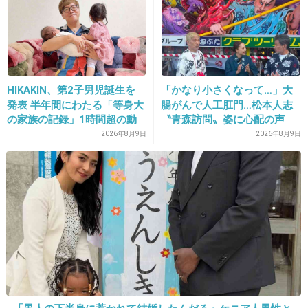
よ。主の心が狭すぎ。
+226
-10
HIKAKIN、第2子男児誕生を
「かなり小さくなって…」大
26. 匿名
2026/07/07(火) 22:24:14
発表 半年間にわたる「等身大
腸がんで人工肛門…松本人志
昔働いていた会社
の家族の記録」1時間超の動
〝青森訪問〟姿に心配の声
画とともに感謝伝える
続々「脂肪のない感じが痛ま
2026年8月9日
2026年8月9日
しい」「無理せずに」
休日出勤の依頼は前日までにお願いしますと何
度も言っているのに
当日になってやっぱり今日来れない？と電話し
てきた先輩
あのー
私はアンタの手間を省くために前の日までにお