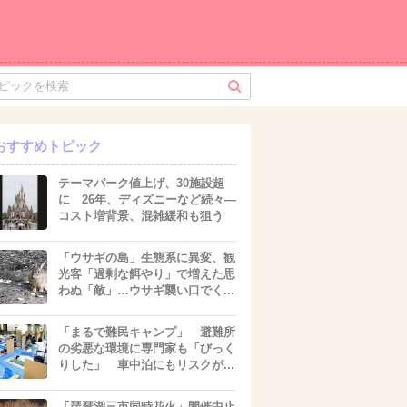
おすすめトピック
テーマパーク値上げ、30施設超
に 26年、ディズニーなど続々―
コスト増背景、混雑緩和も狙う
「ウサギの島」生態系に異変、観
光客「過剰な餌やり」で増えた思
わぬ「敵」…ウサギ襲い口でく...
「まるで難民キャンプ」 避難所
の劣悪な環境に専門家も「びっく
りした」 車中泊にもリスクが...
「琵琶湖三市同時花火」開催中止