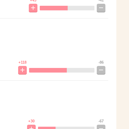
+43
-41
+118
-86
+30
-67