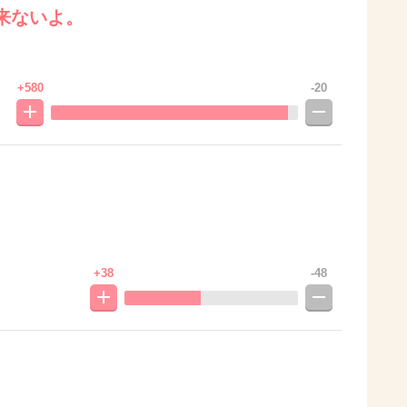
来ないよ。
+580
-20
+38
-48