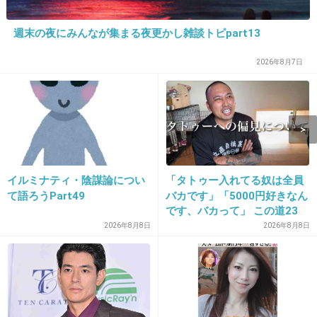
+56
-0
週末の夜にみんなが集まる夜更かし雑談トピpart13
2026年8月7日
14. 匿名
2026/07/07(火) 21:11:49
生育環境からでしょうね。
自身の何処かに私なんか感を抱いてるんだと思
う。
凄く分かる。
イルミナティ・陰謀論につい
「タトゥー入れてる奴は全員
て語ろうPart49
バカです」「5000円好きなん
+31
-1
です、バカって」 この道23
年の彫り師YouTuberの動画
2026年8月8日
2026年8月8日
が話題
15. 匿名
2026/07/07(火) 21:12:14
分かる。物理的にも車まで追いかけられて慌て
て走り去ったことある。