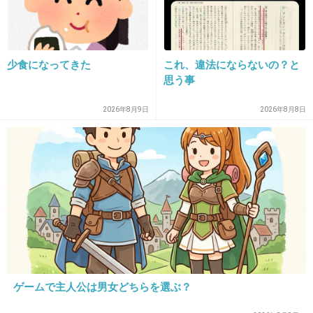
織姫と彦星の関係が理想的だよね
+9
-3
少食になってきた
これ、違法にならないの？と
思う事
35. 匿名
2026/07/07(火) 21:22:14
2026年8月9日
2026年8月8日
恋愛でもだけど職場でもちょっと仲良くなると
LINE交換とか飲みに行こうとかなるのが本当に
苦手
+16
-0
36. 匿名
2026/07/07(火) 21:24:08
>>1
ゲームで主人公は男女どちらを選ぶ？
プラスがたくさんですがもちのろん、逃げるんですよね？