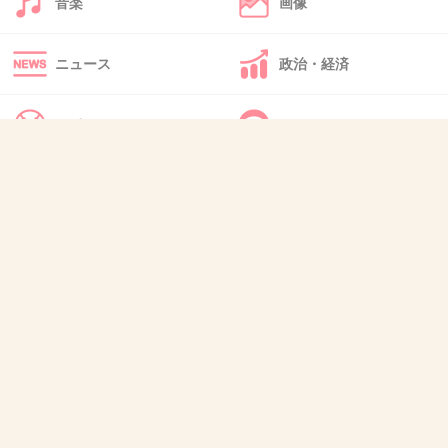
好きな相手でも気持ち悪いと思うのヤバイね
音楽
画像
恋愛できないね
ニュース
政治・経済
1件の返信
+6
-2
スポーツ
IT・インターネット
犬・猫・動物
質問・雑談
47. 匿名
2026/07/07(火) 21:33:17
>>1
振り向かれると逃げたくなる。これでチャンス逃した
1件の返信
+5
-1
48. 匿名
2026/07/07(火) 21:34:05
蛙化現象というやつですね🐸。