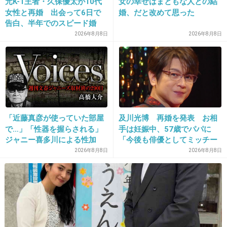
元K-1王者・久保優太が10代
女の幸せはまともな人との結
女性と再婚 出会って6日で
婚、だと改めて思った
告白、半年でのスピード婚
30. 匿名
2026/07/07(火) 21:18:37
2026年8月8日
2026年8月8日
>>26
追いかけられると逃げたくなる
+11
-1
「近藤真彦が使っていた部屋
及川光博 再婚を発表 お相
31. 匿名
2026/07/07(火) 21:19:28
で…」「性器を握らされる」
手は妊娠中、57歳でパパに
ジャニー喜多川による性加
「今後も俳優としてミッチー
>>1
害、語り始めた被害者たち
として精進」
恋愛とかそういうのって、追いかけられると逃げたくな
2026年8月8日
2026年8月8日
《徹底取材の裏側》
る、逃げられると追いかけたくなる
こういう心理が働くと思うんだけど
+3
-1