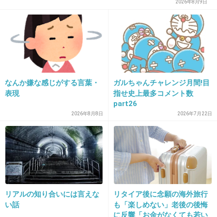
2026年8月9日
えっ？
あなたまさか嘘つきなのですか？
+1
-6
なんか嫌な感じがする言葉・
ガルちゃんチャレンジ月間!目
37. 匿名
2026/07/07(火) 21:24:12
表現
指せ史上最多コメント数
part26
>>1
自己肯定感が著しく低いため行為を向けられると、嘘でし
2026年8月8日
2026年7月22日
ょ？なんで？私あなたに好きになってもらえるような人間
じゃないよ？とか思ってしまう
+7
-1
リアルの知り合いには言えな
リタイア後に念願の海外旅行
38. 匿名
2026/07/07(火) 21:25:02
い話
も「楽しめない」老後の後悔
付き合うかわからない旨を伝えて連絡先交換して仕事が忙
に反響「お金がなくても若い