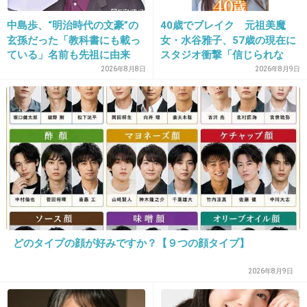
追われると恐怖心抱くんだと思う
中島歩、“明治時代の文豪”の
40歳でブレイク 元祖美魔
+23
-1
玄孫だった「教科書にも載っ
女・水谷雅子、57歳の現在に
ている」名前も先祖に由来
スタジオ衝撃「信じられな
い」「やっぱすごいね」
2026年8月8日
2026年8月9日
16. 匿名
2026/07/07(火) 21:12:18
だって下心だもん
自分より強い相手（男）に下心向けられたら恐
どのタイプの顔が好みですか？【９つの顔タイプ】
怖感じるよ
当たり前
2026年8月9日
+45
-7