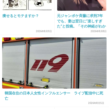
+19
-1
痩せるとモテますか？
元ジャンポケ斉藤に求刑7年
でも、妻は翌日に“楽しすぎ
25. 匿名
2026/07/07(火) 21:15:39
た“と投稿。「その神経がわか
らん」と騒然
2026年8月9日
2026年8月8日
好きだったのに告白されたり付き合ったら気持
ち悪くなる
学生時代〇〇がガル子のこと好きらしいみたい
な噂が流れたときもそれまで普通に仲良くでき
てたのに一気にその人のこと気持ち悪くなった
何が原因か自分でもわからない
結婚願望あるけど無理だろうな
1件の返信
韓国在住の日本人女性インフルエンサー ライブ配信中に死
亡
+33
-1
2026年8月5日