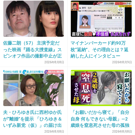
26. 匿名
2026/07/07(火) 21:16:28
>>1
古内東子なら分かってくれるさ
佐藤二朗（57） 主演予定だ
マイナンバーカード約90万
った映画『踊る大捜査線』ス
枚“返納”、その理由とは？返
1件の返信
ピンオフ作品の撮影中止が正
納した人にインタビュー
+10
-2
式に決定
2026年8月8日
2026年8月9日
27. 匿名
2026/07/07(火) 21:16:42
親からの愛情欠如。自己肯定感の低さがありすぐ悲観的に
なる。
夫・ひろゆき氏に西村ゆか氏
「お願いだから寝て」「自分
+8
-2
が“離婚”を提示 「ひろゆき＆
自身 何もできない母親」―2
いずみ新党（仮）」の届け出
歳娘を窒息死させた母の孤独
を知らされず激怒「信頼関係
「娘は『ママどうして』と」
2026年8月8日
2026年8月8日