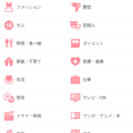
ファッション
髪型
1件の返信
+16
-1
大人
芸能人
料理・食べ物
ダイエット
45. 匿名
2026/07/07(火) 21:31:20
回避性人格障害
一生幸せになれない性格だよ
家族・子育て
医療・健康
わざわざ不安性の男にちょっかい出して
相手が反応すると逃げたいわーって一生言ってる
生活
仕事
そういう性格だから変わらないよ
+3
-6
実況
テレビ・CM
ドラマ・映画
マンガ・アニメ・本
46. 匿名
2026/07/07(火) 21:32:32
>>41