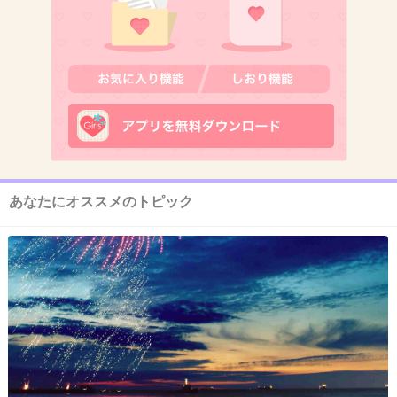
2件の返信
+97
-1
12. 匿名
2026/07/07(火) 21:11:31
追いかけてる時が楽しくて好きだから同じ温度
で好かれるとちょっと戸惑う。
あなたにオススメのトピック
+20
-3
13. 匿名
2026/07/07(火) 21:11:40
>>1
性的な目が気持ち悪いとか？
1件の返信