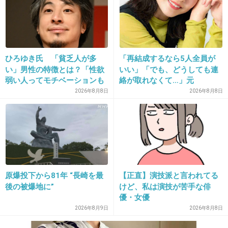
17. 匿名
2026/07/07(火) 21:12:55
好意とは違うと思うけど
ひろゆき氏 「貧乏人が多
「再結成するなら5人全員が
い」男性の特徴とは？「性欲
いい」「でも、どうしても連
ハードルの低い「好き」を向けられたらすごい嫌悪感。
弱い人ってモチベーションも
絡が取れなくて…」元
モテないけどこの経験は割とある。ただの執着だろ。
低いので貧乏人多い」
ZONE・MIZUHO（38）が明
2026年8月8日
2026年8月8日
かす「19年ぶりに芸能界復
+9
-5
帰」した本当の理由
18. 匿名
2026/07/07(火) 21:13:15
人間不信だから自分のこと好きになるわけない
原爆投下から81年 “長崎を最
【正直】演技派と言われてる
と思っちゃう。
後の被爆地に”
けど、私は演技が苦手な俳
優・女優
その前に相手が好意持ってそうな感じでもこれ
2026年8月9日
2026年8月8日
は自分の妄想、うぬぼれるなって思っちゃう