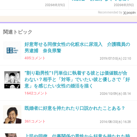
しく、かなり返信遅れる事まで伝えているのに、ずっと返
うちに？」50代以上の切実な
2026年8月9日
2026年8月9日
信遅い事を突かれたり。「そういう配慮してくれないなら
声
Recommended by
無理」的な連絡をして切りました。
+4
-1
関連トピック
好意寄せる同僚女性の化粧水に尿混入 介護職員の
男逮捕 奈良県警
39. 匿名
2026/07/07(火) 21:27:43
405コメント
2019/07/30(火) 22:10
>>5
のびちゃん可愛い😍
“割り勘男性”1円単位に執着する彼とは価値観が合
わない？相手と「対等」でいたい彼と優しさで「好
+4
-1
意」を感じたい女性の婚活を描く
1642コメント
2024/10/09(水) 05:14
既婚者に好意を持たれたり口説かれたことある？
40. 匿名
2026/07/07(火) 21:28:53
自信がないからでしょ？
361コメント
2014/08/20(水) 16:28
+1
-0
上司や同僚、仕事関係の異性から好意を持たれた時