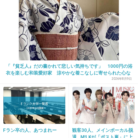
1件の返信
+16
-1
19. 匿名
2026/07/07(火) 21:13:34
相手が自分を過剰に美化して好きになってくれ
たけど、本当の自分を知ったらガッカリされる
「『貧乏人』だの書かれて悲しい気持ちです」 1000円の浴
んじゃないか…とか、自信がない分、不安にな
衣を楽しむ和装愛好家 涼やかな着こなしに寄せられた心な
い声
2026年8月9日
るのかも
1件の返信
+48
-1
Fラン卒の人、あつまれー
観客30人、メインボーカル脱
20. 匿名
2026/07/07(火) 21:14:00
退…M!LKが「ポスト嵐」に上