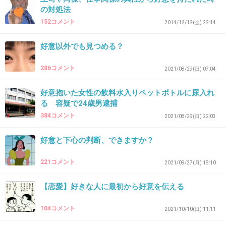
の対処法
152コメント
2014/12/12(金) 22:14
41. 匿名
2026/07/07(火) 21:29:27
好意以外でも見つめる？
うん、普通に好意向けられたら気持ち悪いもん。
286コメント
2021/08/29(日) 07:04
1件の返信
+4
-3
好意抱いた女性の飲料水入りペットボトルに尿入れ
る 容疑で24歳男逮捕
384コメント
2021/08/29(日) 22:03
42. 匿名
2026/07/07(火) 21:30:13
好意と下心の判断、できますか？
>>1
>>好意を持たれると逃げたくなる
221コメント
2021/09/27(月) 18:10
1UPキノコみたいだな🍄
【恋愛】好きな人に最初から好意を伝える
1件の返信
104コメント
2021/10/10(日) 11:11
+3
-1