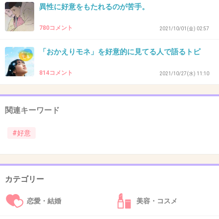
異性に好意をもたれるのが苦手。
780コメント
2021/10/01(金) 02:57
43. 匿名
2026/07/07(火) 21:30:35
「おかえりモネ」を好意的に見てる人で語るトピ
異性に好かれると逃げたくなるのはわかるわ
全然嫌じゃないんだよ、本能が逃げようとする
814コメント
2021/10/27(水) 11:10
全然嬉しいのに 悲しい😞
+19
-1
関連キーワード
#好意
44. 匿名
2026/07/07(火) 21:30:37
自分を偽ってるから好意を持たれるとプレッシ
ャーを感じる
カテゴリー
自分の底の浅さを知られるのが怖い
恋愛・結婚
美容・コスメ
だから逃げるし避けまくる