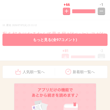
+66
-1
10. 匿名
2026/07/07(火) 21:11:12
私を好きになるなんて見る目がないセンスがな
もっと見る(全97コメント)
いなと急に冷める
+81
-2
人気順一覧へ
新着順一覧へ
11. 匿名
2026/07/07(火) 21:11:17
恋愛にかぎらず人と深く長く付き合っていくの
が無理
その場限りの出会いなら良い人を演じられるん
だけどね