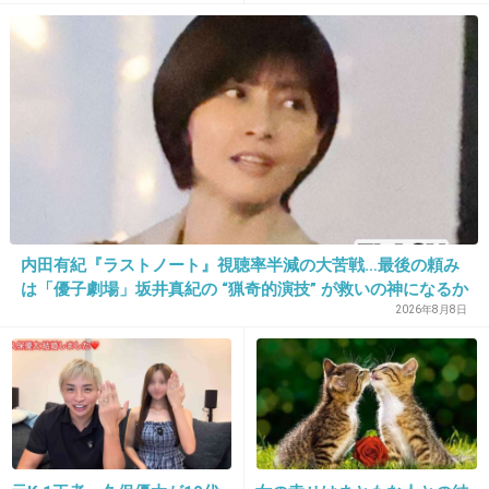
が保てない状態で夫婦を続け
限界の年子ワンオペ育児 法
28. 匿名
2026/07/07(火) 21:16:48
るのは無理」
廷での懺悔と声なきSOS
ソワソワしてる自分を楽しめる方法を考えてみる、
>>1
それって器用な生き方に繋がるよ
+5
-1
29. 匿名
2026/07/07(火) 21:16:58
>>1
内田有紀『ラストノート』視聴率半減の大苦戦…最後の頼み
逃げたい気持ち、わかるよ。
は「優子劇場」坂井真紀の “猟奇的演技” が救いの神になるか
「この浅い関係で勝手に好意を持たれてもね。
2026年8月8日
深く知ったらどうせ嫌いになるくせに。いつか
嫌いに心変わりするくらいなら、初めから好意
なんて持たないでくれ」と思う。
+47
-1