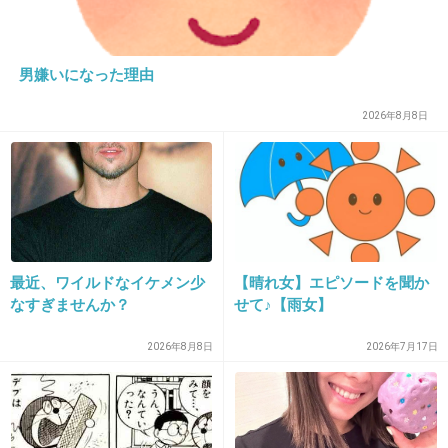
23. 匿名
2026/07/07(火) 21:14:53
男嫌いになった理由
>>1
2026年8月8日
好きでもない人から好意を感じると逃げちゃう
のは分かるが
主は好きな相手と相思相愛でもなんだよね？
失うことを先回りして考えちゃうのかな
+23
-1
最近、ワイルドなイケメン少
【晴れ女】エピソードを聞か
なすぎませんか？
せて♪【雨女】
2026年8月8日
2026年7月17日
24. 匿名
2026/07/07(火) 21:15:12
何か獲物を狙うような目をする時あるよね
ドスケベ顔とか