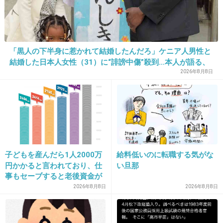
32. 匿名
2026/07/07(火) 21:20:00
>>1
自信がないからでしょ？
「黒人の下半身に惹かれて結婚したんだろ」ケニア人男性と
+8
-1
結婚した日本人女性（31）に“誹謗中傷”殺到…本人が語る、
日本で感じる“外国人差別”のリアル
2026年8月8日
33. 匿名
2026/07/07(火) 21:20:02
好意を抱いてない相手からの好意は拒否反応出
る
そういう目で見られてるって事が耐えられない
子どもを産んだら1人2000万
給料低いのに転職する気がな
+39
-0
円かかると言われており、仕
い旦那
事もセーブすると老後資金が
貯められない…一方、子育て
2026年8月8日
2026年8月8日
していない人は潤沢な資金で
34. 匿名
2026/07/07(火) 21:21:52
悠々老後だと歪んでいるので
は？→様々な意見
>>11