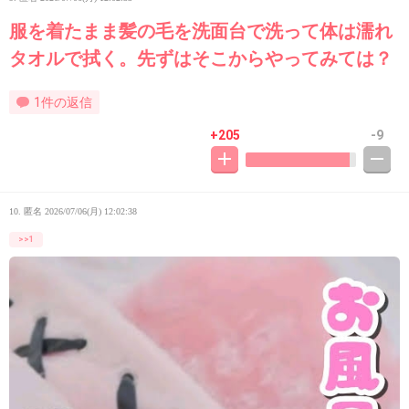
服を着たまま髪の毛を洗面台で洗って体は濡れ
タオルで拭く。先ずはそこからやってみては？
1件の返信
+205
-9
10. 匿名
2026/07/06(月) 12:02:38
>>1