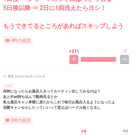
5日後以降 ⇒ 2日に1回洗えたらヨシ！
もうできてるところがあればスキップしよう
4件の返信
+211
-7
21. 匿名
2026/07/06(月) 12:04:29
>>1
何時になったらお風呂入るってルーティン化してみるのは？
あとiPad持ち込んで動画見るとか
私も風呂キャン界隈に居たからこれで毎日お風呂入るようになったよ
洗髪キャンセルしたっていいって思えばハードル低くなるし
2件の返信
+6
-44