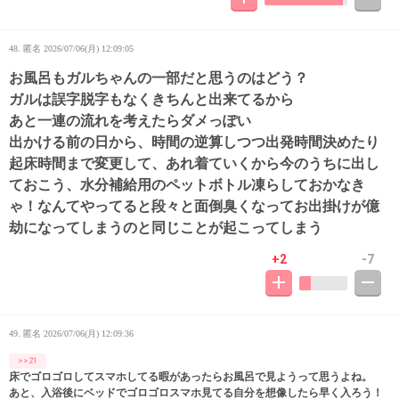
48. 匿名
2026/07/06(月) 12:09:05
お風呂もガルちゃんの一部だと思うのはどう？
ガルは誤字脱字もなくきちんと出来てるから
あと一連の流れを考えたらダメっぽい
出かける前の日から、時間の逆算しつつ出発時間決めたり
起床時間まで変更して、あれ着ていくから今のうちに出し
ておこう、水分補給用のペットボトル凍らしておかなき
ゃ！なんてやってると段々と面倒臭くなってお出掛けが億
劫になってしまうのと同じことが起こってしまう
+2
-7
49. 匿名
2026/07/06(月) 12:09:36
>>21
床でゴロゴロしてスマホしてる暇があったらお風呂で見ようって思うよね。
あと、入浴後にベッドでゴロゴロスマホ見てる自分を想像したら早く入ろう！