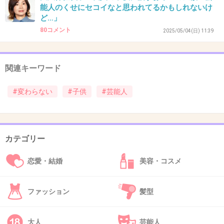
能人のくせにセコイなと思われてるかもしれないけ
ど…」
45. 匿名
2026/06/03(水) 21:38:39
80コメント
2025/05/04(日) 11:39
信田美帆
関連キーワード
+1
-4
#変わらない
#子供
#芸能人
46. 匿名
2026/06/03(水) 21:41:12
>>
カテゴリー
イケメンからフツメンになった
恋愛・結婚
美容・コスメ
1件の返信
+3
-1
ファッション
髪型
大人
芸能人
47. 匿名
2026/06/03(水) 21:41:18