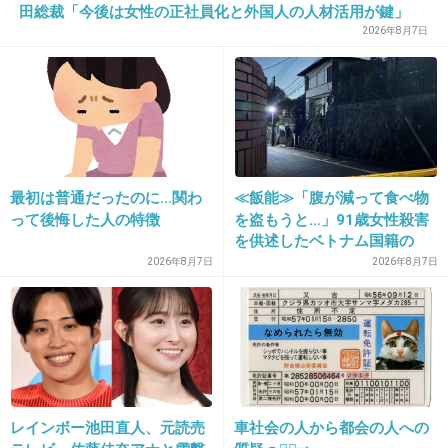
田総裁「今後は女性の正社員化と外国人の人材活用が鍵」
はしかん
2026年8月7日
4件の返信
+83
-27
最初は普通だったのに…関わ
≪飯能≫「腹が減って食べ物
って後悔した人の特徴
を盗もうと…」91歳女性殺害
25. 匿名
2026/06/03(水) 21:29:36
を供述したベトナム国籍の
男、在留資格なし…奪った車
2026年8月7日
2026年8月7日
で“3台追突”の逃走劇
1件の返信
+4
-40
26. 匿名
2026/06/03(水) 21:30:02
レインボー池田直人、元読売
車社会の人から都会の人への
安倍なつみ