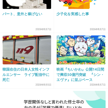
29. 匿名
2026/06/03(水) 21:30:57
パート、意外と稼げない
少子化を実感した事
+4
-14
2026年8月7日
2026年8月7日
30. 匿名
2026/06/03(水) 21:31:05
井上真央さん
3件の返信
韓国在住の日本人女性インフ
映画『ちいかわ』公開14日間
+88
-19
ルエンサー ライブ配信中に
で興収50億円突破 『シン・
死亡
エヴァ』に並ぶペース
2026年8月5日
2026年8月7日
31. 匿名
2026/06/03(水) 21:31:23
>>24