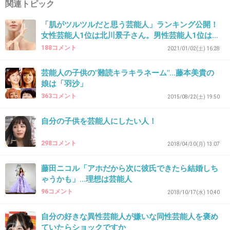
関連トピック
大島優子
「肌がツルツルだと思う芸能人」ランキング公開！
+6
-2
女性芸能人1位は北川景子さん。男性芸能人1位は…
188コメント
2021/01/02(土) 16:28
芸能人の子供の"難読キラキラネーム"…藤本美貴の
41. 匿名
2026/06/03(水) 21:34:47
娘は「羽沙」
363コメント
2015/08/22(土) 19:50
+5
-40
自分の子供を芸能人にしたい人！
298コメント
2018/04/30(月) 13:07
42. 匿名
2026/06/03(水) 21:34:48
子役みんなだね
藤田ニコル「アホだから次に彼氏できたら結婚しち
ゃうかも」…理想は芸能人
+0
-1
96コメント
2018/10/17(水) 10:40
自分の好きな異性芸能人が嫌いな同性芸能人を褒め
43. 匿名
2026/06/03(水) 21:34:54
ていたらショックですか