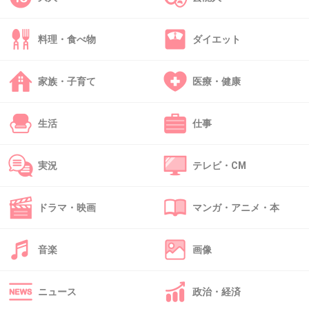
>>34
ちょっと出っ歯気味だったけど治したよね
料理・食べ物
ダイエット
2件の返信
家族・子育て
医療・健康
+9
-4
生活
仕事
48. 匿名
2026/06/03(水) 21:41:36
実況
テレビ・CM
桜田ひより ずっと可愛い
+8
-4
ドラマ・映画
マンガ・アニメ・本
音楽
画像
49. 匿名
2026/06/03(水) 21:42:07
染谷将太
ニュース
政治・経済
+7
-1