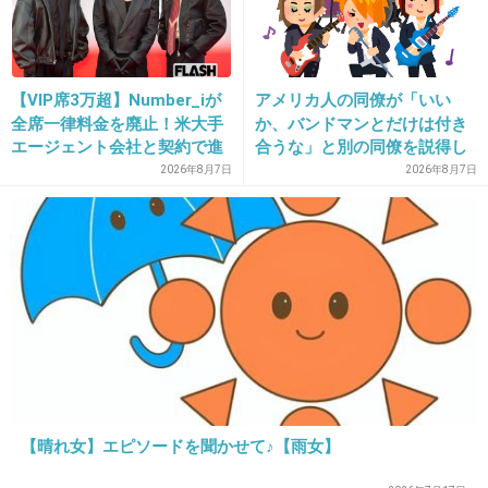
内山信二さん
+44
-3
【VIP席3万超】Number_iが
アメリカ人の同僚が「いい
全席一律料金を廃止！米大手
か、バンドマンとだけは付き
エージェント会社と契約で進
合うな」と別の同僚を説得し
11. 匿名
2026/06/03(水) 21:24:02
む“世界標準”化
ており、そこにフランス人と
2026年8月7日
2026年8月7日
イタリア人も参戦した結果こ
泉澤祐希
うなった
2件の返信
+71
-12
12. 匿名
2026/06/03(水) 21:24:05
子供店長
【晴れ女】エピソードを聞かせて♪【雨女】