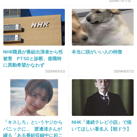
+27
-4
2026年7月17日
13. 匿名
2026/06/03(水) 21:24:54
>>7
渡る世間は鬼ばかりのイメージ強いけど、えな
NHK職員が番組出演者から性
本当に頭がいい人の特徴
りくんがまだ言葉もろくにしゃべれない頃から
被害 PTSDと診断、復職時
見てた
に異動希望かなわず
2026年8月5日
2026年8月7日
柳葉敏郎のホットドッグってドラマ
あの大仏呼ばわりされてたえなりくんが好き
+23
-1
14. 匿名
2026/06/03(水) 21:25:01
「キスしろ」というヤジから
NHK「連続テレビ小説」で描
パニックに… 渡邊渚さんが
いてほしい著名人【朝ドラ】
来るぞ…アレが…。
綴る「ある番組収録中に起こ