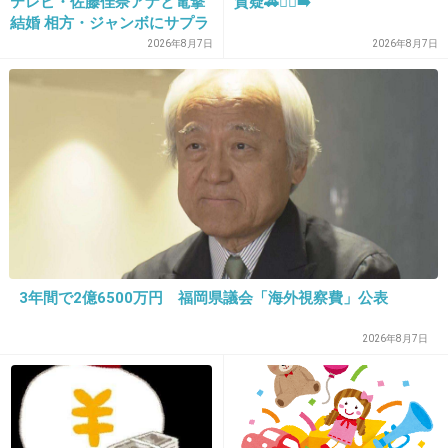
テレビ・佐藤佳奈アナと電撃
質疑🚗🏃‍♀️‍➡️
+1
-11
結婚 相方・ジャンボにサプラ
イズ報告
2026年8月7日
2026年8月7日
27. 匿名
2026/06/03(水) 21:30:29
純烈酒井
+2
-4
28. 匿名
2026/06/03(水) 21:30:44
えなりかずき
3年間で2億6500万円 福岡県議会「海外視察費」公表
2026年8月7日
出典：image.news.livedoor.com
+5
-3