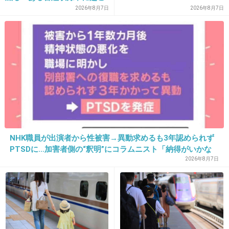
ったフラッシュバック」
2026年8月7日
2026年8月7日
1件の返信
+8
-5
15. 匿名
2026/06/03(水) 21:25:40
子供の頃から変わらないって逆に怖いけどね
+4
-5
NHK職員が出演者から性被害→異動求めるも3年認められず
PTSDに…加害者側の“釈明”にコラムニスト「納得がいかな
い」一方で組織体制の問題点も指摘
2026年8月7日
16. 匿名
2026/06/03(水) 21:26:02