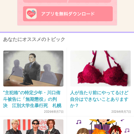
あなたにオススメのトピック
+53
-27
9. 匿名
2026/06/03(水) 21:23:15
“主犯格”の特定少年・川口侑
人が当たり前にやってるけど
そんなこと言ったってしょうがないじゃないか
斗被告に「無期懲役」の判
自分はできないことあります
決 江別大学生暴行死 札幌
か？
+25
-3
地裁
2026年8月7日
2026年8月7日
10. 匿名
2026/06/03(水) 21:23:29