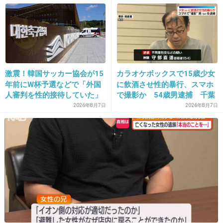
思う
+70
-8
34. 匿名
2026/06/03(水) 21:33:16
激震！韓国サッカー協会が15
カラオケボックスで15歳少女
>>1
年前にW杯予選などで「外国
に飲酒させ性的暴行、スマホ
なんでこんな歯並びいいの？子供時代から
人審判を性的接待していた」
で撮影か 54歳男逮捕 千葉
疑惑のスキャンダルが発覚！
2026年8月7日
2026年8月7日
1件の返信
7試合20人が対象で日本人審
判が含まれていたとの指摘
+11
-11
も…
35. 匿名
2026/06/03(水) 21:33:30
平山あや
+2
-3