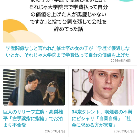
これが将来酒豪になるとはw
+25
-5
32. 匿名
2026/06/03(水) 21:31:55
学歴関係なしと言われた修士卒の女の子が「学歴で優遇しな
>>11
いとか、それじゃ大学院まで学費払って自分の価値を上げた
整形とは思わないけど、成長した姿見た時は初めわからな
人が馬鹿じゃないですか」と捨て台詞を残し会社を辞めてっ
2026年8月6日
かったなぁ
た
+5
-5
33. 匿名
2026/06/03(水) 21:32:59
巨人のリリーフ左腕・高梨雄
34歳タレント、喫煙者の不満
>>24
平「左手薬指に指輪」でお泊
にピシャリ「自業自得」「社
娘がこんなに可愛かったら親は絶対に１人で出
まり不倫愛
会に求める方が異常」
かけさせたくないよね。常に心配で仕方ないと
2026年8月7日
2026年8月7日