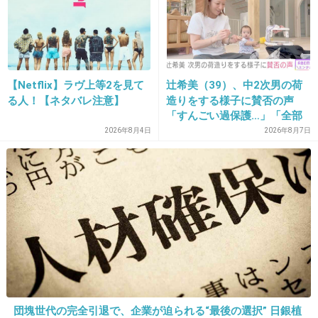
22. 匿名
2026/06/03(水) 21:28:42
>>7
子供の頃より👀大きくなってるよね？普通大人になると小
さくなるのにw
【Netflix】ラヴ上等2を見て
辻希美（39）、中2次男の荷
る人！【ネタバレ注意】
造りをする様子に賛否の声
「すんごい過保護…」「全部
2件の返信
ママが準備してくれるんだ」
2026年8月4日
2026年8月7日
+3
-11
23. 匿名
2026/06/03(水) 21:29:21
杉咲花ちゃん
+11
-8
24. 匿名
2026/06/03(水) 21:29:24
団塊世代の完全引退で、企業が迫られる“最後の選択” 日銀植