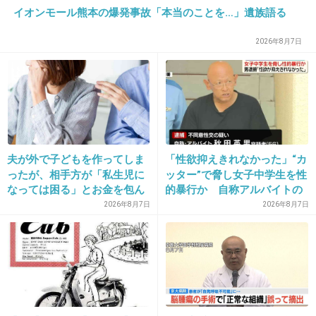
イオンモール熊本の爆発事故「本当のことを…」遺族語る
36. 匿名
2026/06/03(水) 21:33:36
2026年8月7日
>>1
左のはるかちゃんって何歳の時ですか？
個人的に大人になってから顔立ちが変わったと
表てたけどこうして見たら全然変わってない
ね！
夫が外で子どもを作ってしま
「性欲抑えきれなかった」“カ
かわいー！
ったが、相手方が「私生児に
ッター”で脅し女子中学生を性
なっては困る」とお金を包ん
的暴行か 自称アルバイトの
+24
-7
で頭を下げに来ても応じず、
56歳男を逮捕 千葉
2026年8月7日
2026年8月7日
晩年まで離婚に応じなかった
親戚の話→「一生復讐にな
る」「これ本人幸せなの？」
37. 匿名
2026/06/03(水) 21:33:40
浅利陽介
+13
-2