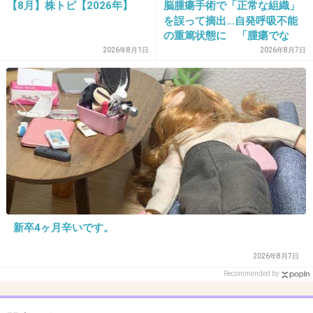
【8月】株トピ【2026年】
脳腫瘍手術で「正常な組織」
を誤って摘出…自発呼吸不能
の重篤状態に 「腫瘍でな
い」結果出ても“勘違い”で摘
2026年8月1日
2026年8月7日
38. 匿名
2026/06/03(水) 21:33:47
出継続 通常の生活送ってい
齋藤孝先生
た患者が手足も動かず 京大
65歳に見えない！
病院
+4
-4
39. 匿名
2026/06/03(水) 21:34:19
>>25
え、全然違う…
新卒4ヶ月辛いです。
+15
-2
2026年8月7日
Recommended by
40. 匿名
2026/06/03(水) 21:34:30