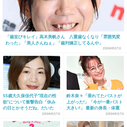
19. 匿名
2026/06/03(水) 21:28:18
矢口真里
+1
-15
「歯並びキレイ」高木美帆さん 八重歯なくなり「雰囲気変
わった」「美人さんねぇ」「歯列矯正してるんや」
2026年8月7日
20. 匿名
2026/06/03(水) 21:28:29
高橋愛
+1
-11
55歳大久保佳代子“現在の性
鈴木奈々「垂れてたバストが
21. 匿名
2026/06/03(水) 21:28:34
欲”について衝撃告白「休み
上がった!」「今が一番バスト
田中美保
の日とかそうだね、だいた
大きい!」 最新の身長・体重
+2
-12
い…」
も報告
2026年8月7日
2026年8月7日