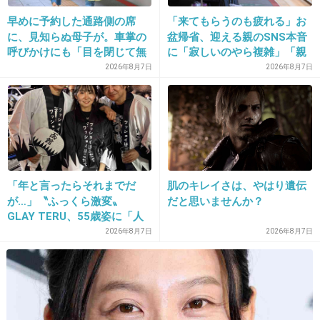
橋本環奈さん
早めに予約した通路側の席
「来てもらうのも疲れる」お
浜辺美波さん
に、見知らぬ母子が。車掌の
盆帰省、迎える親のSNS本音
呼びかけにも「目を閉じて無
に「寂しいのやら複雑」「親
+12
-14
視」して居座られました。無
孝行だと思っていたのに」
2026年8月7日
2026年8月7日
理やり奪われた席は、結
局“やったもん勝ち”になって
しまうのでしょうか？
17. 匿名
2026/06/03(水) 21:26:32
畑芽衣ちゃん
99.9の佐田先生の娘からしか知らないけどw
+12
-9
「年と言ったらそれまでだ
肌のキレイさは、やはり遺伝
が…」〝ふっくら激変〟
だと思いませんか？
GLAY TERU、55歳姿に「人
として好きすぎる」「TERU
2026年8月7日
2026年8月7日
18. 匿名
2026/06/03(水) 21:27:46
さんには見えない」「分から
なかった」
ダニエルラドクリフとエマワトソン
+0
-4