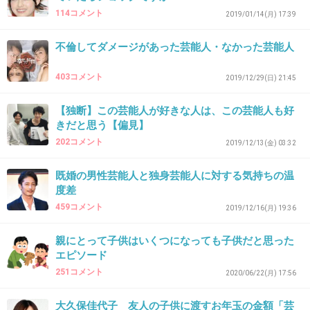
114コメント
2019/01/14(月) 17:39
>>11
いやぁ〜最近観たけどオッサンになってたよ😅
不倫してダメージがあった芸能人・なかった芸能人
+1
-6
403コメント
2019/12/29(日) 21:45
【独断】この芸能人が好きな人は、この芸能人も好
44. 匿名
2026/06/03(水) 21:38:10
きだと思う【偏見】
>>1
202コメント
2019/12/13(金) 03:32
ずっとかわいい
既婚の男性芸能人と独身芸能人に対する気持ちの温
性格もいいんだよね
度差
仲良しの小野花梨さんが「はるぴょんは妖精」
459コメント
2019/12/16(月) 19:36
って言ってた
親にとって子供はいくつになっても子供だと思った
エピソード
1件の返信
251コメント
2020/06/22(月) 17:56
+90
-8
大久保佳代子 友人の子供に渡すお年玉の金額「芸