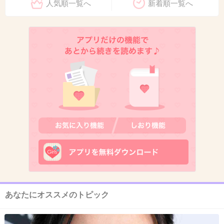
+1
-1
人気順一覧へ
新着順一覧へ
11. 匿名
2026/06/03(水) 21:27:53
鼎泰豊の乾伴麺は再現できない
あなたにオススメのトピック