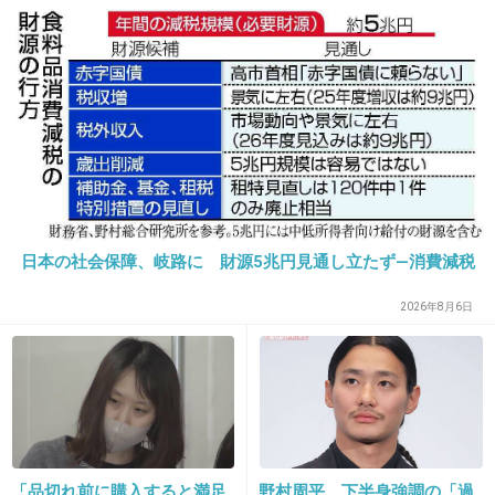
無限に食べられる
「こんな美しい秀次は初め
て」
+6
-0
20. 匿名
2026/06/03(水) 21:35:54
再現ってほど正確じゃないかもだけど、とんでんの茶碗蒸
しが好きだったのであのプルプルを目指して茶碗蒸しの割
合や時間など見つけ出した
日本の社会保障、岐路に 財源5兆円見通し立たず―消費減税
+1
-2
2026年8月6日
21. 匿名
2026/06/03(水) 21:36:19
びくドンは味噌一緒に混ぜるだけでそれっぽい味になる
+2
-1
「品切れ前に購入すると満足
野村周平、下半身強調の「過