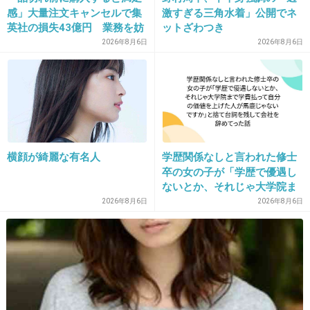
感」大量注文キャンセルで集
激すぎる三角水着」公開でネ
英社の損失43億円 業務を妨
ットざわつき
22. 匿名
2026/06/03(水) 21:36:57
害した疑いで32歳女を逮捕
2026年8月6日
2026年8月6日
暑い時期は凍らせた牛乳でフラペチーノもどき作って飲ん
でる
オレオ混ぜ込んでクッキークリーム風にしたり業務スーパ
ーのホイップ缶とチョコレートシロップやキャラメルシロ
ップ使うと結構それっぽくなっておいしい
+6
-1
横顔が綺麗な有名人
学歴関係なしと言われた修士
卒の女の子が「学歴で優遇し
ないとか、それじゃ大学院ま
で学費払って自分の価値を上
2026年8月6日
2026年8月6日
23. 匿名
2026/06/03(水) 21:37:52
げた人が馬鹿じゃないです
餃子の王将の天津飯の甘酢あんが好きで
か」と捨て台詞を残し会社を
辞めてった
色んなレシピを参考に少しずつ調整して再現出来た
+0
-1