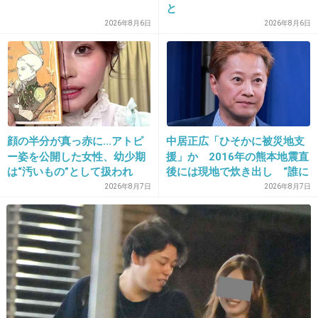
と
ペッパーライス。
2026年8月6日
2026年8月6日
簡単に出来るからやる気ない時にありがたい。
+11
-1
14. 匿名
2026/06/03(水) 21:30:57
顔の半分が真っ赤に…アトピ
中居正広「ひそかに被災地支
大阪のインディアンカレーのキャベツは作ってみてる
ー姿を公開した女性、幼少期
援」か 2016年の熊本地震直
甘めにするのがコツ
は“汚いもの”として扱われ
後には現地で炊き出し “誰に
「人に触れる行為に罪悪感を
も知られなくて良い”と、むし
2026年8月7日
2026年8月7日
1件の返信
持っていた」
ろ強まる福祉活動への思い
+5
-1
15. 匿名
2026/06/03(水) 21:32:21
>>1
冷凍のグリーンピースをチンして温玉乗せて粉チーズかけ