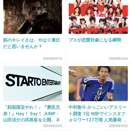
基本のオニグラスープを自分なりにアレンジし
たレシピ
+12
-1
肌のキレイさは、やはり遺伝
ブスが恋愛対象になる瞬間
だと思いませんか？
18. 匿名
2026/06/03(水) 21:33:48
今もあるのかわからないけどガストのサラダうどん。ネッ
2026年8月7日
2026年8月6日
トで再現レシピがあったので試したら感動した。
+6
-1
19. 匿名
2026/06/03(水) 21:34:51
「顔面国宝やわ！」『豊臣兄
中村敬斗 かっこいいアスリー
>>14
弟！』Hey！ Say！ JUMP・
ト調査 1位 W杯でインスタフ
おお！
山田涼介の武将姿を公開、ネ
ォロワー127万増 人気爆発 …
あのキャベツ美味しいよね
ット歓喜「ビジュ良すぎん」
2位 高橋藍 3位 大谷翔平
2026年8月6日
2026年8月6日