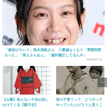
+2
-1
「歯並びキレイ」高木美帆さん 八重歯なくなり「雰囲気変
わった」「美人さんねぇ」「歯列矯正してるんや」
12. 匿名
2026/06/03(水) 21:30:20
2026年8月7日
デニーズのスープハンバーグが美味しかったから自宅で試
したところ、普通に作ったハンバーグだと油が出過ぎて失
敗した
+5
-1
【公園】知らない子供が話し
昔の子育てって、どうやって
13. 匿名
2026/06/03(水) 21:30:57
かけてくる【親不在】
やっていたんだろうと思うこ