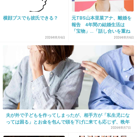
17. 匿名
2026/06/03(水) 21:32:41
>>5
横顔ブスでも彼氏できる？
元TBS山本里菜アナ、離婚を
横スライスにした玉ねぎに塩を振ってニンニク
報告 4年間の結婚生活は
「宝物」…「話し合いを重ね
とバターで炒める(レンチンしてから炒めた方が
た結果」決断
2026年8月6日
2026年8月6日
早い)
飴色玉ねぎに白ワインを注いで煮詰めて、水を
入れてマギーブイヨンを入れる(コンソメよりマ
ギーがベター)
隠し味に醤油と砂糖
カリカリバゲッドチーズで蓋は必須！
(器ごとスープを焼くのはやったけどすごい時間
かかるし取り出すのとかちとめんどいからバゲ
ッドにチーズ乗せたやつ焼いて載せるだけにし
夫が外で子どもを作ってしまったが、相手方が「私生児にな
っては困る」とお金を包んで頭を下げに来ても応じず、晩年
てる)
まで離婚に応じなかった親戚の話→「一生復讐になる」「こ
2026年8月7日
で、それっぽいのは出来るかな
れ本人幸せなの？」