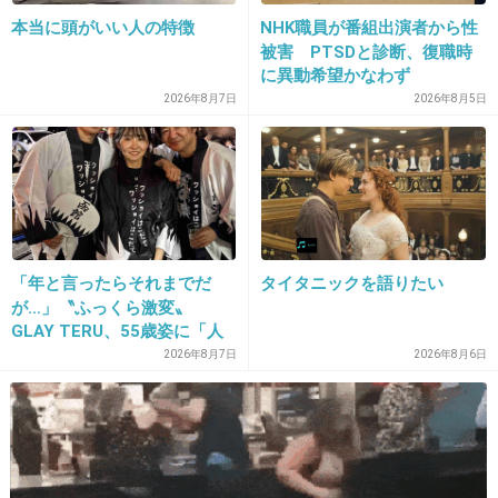
本当に頭がいい人の特徴
NHK職員が番組出演者から性
被害 PTSDと診断、復職時
33. 匿名
2026/06/03(水) 23:33:58
に異動希望かなわず
2026年8月7日
2026年8月5日
>>1
やっぱりペッパーランチ！
+2
-1
34. 匿名
2026/06/04(木) 07:20:03
「年と言ったらそれまでだ
タイタニックを語りたい
大戸屋の鶏の黒酢あん
が…」〝ふっくら激変〟
サイゼの鶏とワカメの香味ソースサラダ
GLAY TERU、55歳姿に「人
として好きすぎる」「TERU
母が鬼リピ(大戸屋ならそれしか食べたの見たことないし、
2026年8月7日
2026年8月6日
さんには見えない」「分から
外食なら大戸屋近ければなと😣したり)、サイゼで母これ美
なかった」
味しい、ソースどう作ってるのか気になってて
(あとは居酒屋揚げ出し豆腐やだし巻き玉子とか)
ずっと再現知りたさはあります