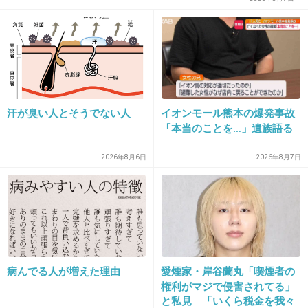
+1
-3
29. 匿名
2026/06/03(水) 22:19:09
汗が臭い人とそうでない人
イオンモール熊本の爆発事故
カプリチョーザのトマトにんにくのパスタ
「本当のことを…」遺族語る
+6
-0
2026年8月6日
2026年8月7日
30. 匿名
2026/06/03(水) 22:25:38
吉牛
ケンタッキー
びっくりドンキー
病んでる人が増えた理由
愛煙家・岸谷蘭丸「喫煙者の
ケンタッキーはかなり近い味になるよ
権利がマジで侵害されてる」
と私見 「いくら税金を我々