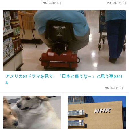
+1
-1
が払ってるんだと」
2026年8月6日
2026年8月6日
31. 匿名
2026/06/03(水) 22:34:57
夫の海外駐在に帯同してた時、たまにネットの再現レシピ
で作ってあげたら喜んでた。
ウケが良かったのは、吉野家の牛丼とびっくりドンキーの
ハンバーグと、宮のステーキ。
+3
-1
アメリカのドラマを見て、「日本と違うな～」と思う事part
4
2026年8月6日
32. 匿名
2026/06/03(水) 23:01:35
モスのアボガドエビカツバーガー
ヤマザキのチキンカツ？バーガーにアボガドと野菜加えた
アボガドの味付けがあまり上手くできなくて失敗
+0
-2