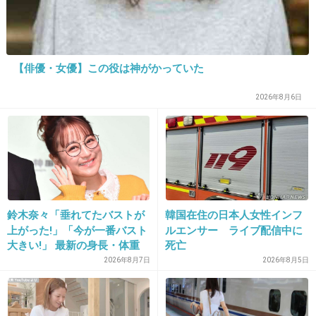
24. 匿名
2026/06/03(水) 21:41:41
びっくりドンキーのハンバーグは再現レシピあって作って
みたら美味しくて家族からも評判よかったから定番になっ
【俳優・女優】この役は神がかっていた
てよくつくってる。ケンタッキーの再現レシピあるから作
ってみたいとは思う
2026年8月6日
+3
-1
25. 匿名
2026/06/03(水) 21:45:15
丸亀のうまトマカレーうどん作った
鈴木奈々「垂れてたバストが
韓国在住の日本人女性インフ
食べたいけど高いからという理由
上がった!」「今が一番バスト
ルエンサー ライブ配信中に
+0
-1
大きい!」 最新の身長・体重
死亡
も報告
2026年8月7日
2026年8月5日
26. 匿名
2026/06/03(水) 21:45:59