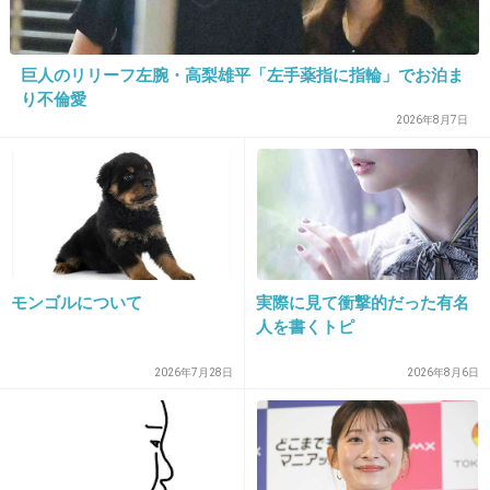
る。
サイゼの青豆の温サラダ、多分お店も同じだと思う(^^)
巨人のリリーフ左腕・高梨雄平「左手薬指に指輪」でお泊ま
+3
-4
り不倫愛
2026年8月7日
モンゴルについて
実際に見て衝撃的だった有名
人を書くトピ
16. 匿名
2026/06/03(水) 21:32:26
チェーン店なんて再現せず食いにいけばいいだろ
2026年7月28日
2026年8月6日
+2
-7