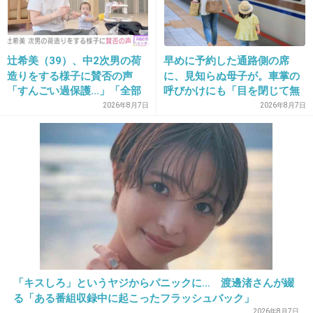
シェイキーズのポテト作ってみた
美味しいけど違った
+5
-1
辻希美（39）、中2次男の荷
早めに予約した通路側の席
造りをする様子に賛否の声
に、見知らぬ母子が。車掌の
「すんごい過保護…」「全部
呼びかけにも「目を閉じて無
ママが準備してくれるんだ」
視」して居座られました。無
2026年8月7日
2026年8月7日
27. 匿名
2026/06/03(水) 21:46:20
理やり奪われた席は、結局“や
丸亀のトマたまカレーうどん。リュウジのレシピで作って
ったもん勝ち”になってしまう
みた。お店より軽めな感じでよかったです！
のでしょうか？
+2
-1
28. 匿名
2026/06/03(水) 22:04:49
少し前にサイゼリヤにあったグリーンサラダ。スーパーで
伊藤ハムのチルドピザを買ってトースターで焼いて、サラ
「キスしろ」というヤジからパニックに… 渡邊渚さんが綴
ダにオリーブオイルと岩塩かけてピザに乗せて食べてま
る「ある番組収録中に起こったフラッシュバック」
す。
2026年8月7日