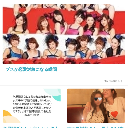
3件の返信
+13
-5
27. 匿名
2026/06/03(水) 21:16:20
+20
-3
ブスが恋愛対象になる瞬間
28. 匿名
2026/06/03(水) 21:16:25
2026年8月6日
>>1
極端な話だけど、もしそれが100万でも納得なの？
+8
-7