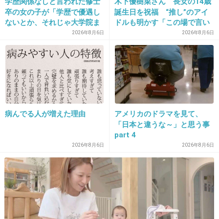
学歴関係なしと言われた修士
木下優樹菜さん 長女の14歳
29. 匿名
2026/06/03(水) 21:16:33
卒の女の子が「学歴で優遇し
誕生日を祝福 “推し”のアイ
違法ではないんだから別になにも悪くないでしょ。
ないとか、それじゃ大学院ま
ドルも明かす「この場で言い
で学費払って自分の価値を上
ますね」
2026年8月6日
2026年8月6日
1件の返信
げた人が馬鹿じゃないです
か」と捨て台詞を残し会社を
+9
-29
辞めてった
30. 匿名
2026/06/03(水) 21:16:34
病んでる人が増えた理由
アメリカのドラマを見て、
個人でやったらセーフ、人雇ったらアウト
「日本と違うな～」と思う事
+1
-4
part 4
2026年8月6日
2026年8月6日
31. 匿名
2026/06/03(水) 21:16:39
>>1
そもそもの転売目的の転売ヤーは良くないと思