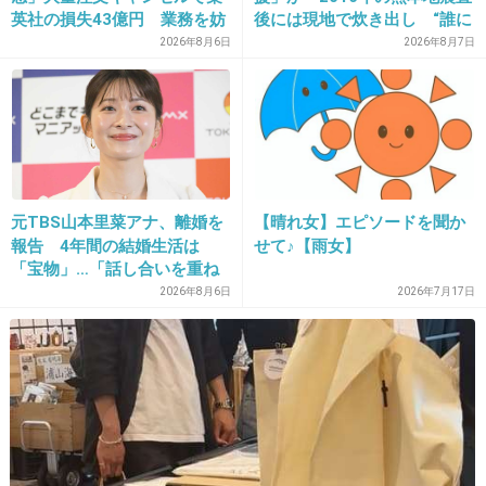
英社の損失43億円 業務を妨
後には現地で炊き出し “誰に
害した疑いで32歳女を逮捕
も知られなくて良い”と、むし
2026年8月6日
2026年8月7日
ろ強まる福祉活動への思い
18. 匿名
2026/06/03(水) 21:15:51
定価より割高で、素人のきったない家でどんな
保管されてたかよくわからない品物買って嬉し
いならそれはそれで。
元TBS山本里菜アナ、離婚を
【晴れ女】エピソードを聞か
2件の返信
報告 4年間の結婚生活は
せて♪【雨女】
「宝物」…「話し合いを重ね
+120
-2
た結果」決断
2026年8月6日
2026年7月17日
19. 匿名
2026/06/03(水) 21:15:53
+5
-1