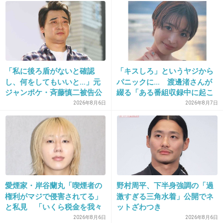
24. 匿名
2026/06/03(水) 21:16:06
転売ヤーってその儲けで生活してんの？
4件の返信
+4
-0
「私に後ろ盾がないと確認
「キスしろ」というヤジから
し、何をしてもいいと…」元
パニックに… 渡邊渚さんが
ジャンポケ・斉藤慎二被告公
綴る「ある番組収録中に起こ
判で被害者女性証言
ったフラッシュバック」
25. 匿名
2026/06/03(水) 21:16:07
2026年8月6日
2026年8月7日
心が醜くなりそう。
+28
-0
26. 匿名
2026/06/03(水) 21:16:15
愛煙家・岸谷蘭丸「喫煙者の
野村周平、下半身強調の「過
権利がマジで侵害されてる」
激すぎる三角水着」公開でネ
>>10
と私見 「いくら税金を我々
ットざわつき
ペロッ…これは…
が払ってるんだと」
2026年8月6日
2026年8月6日