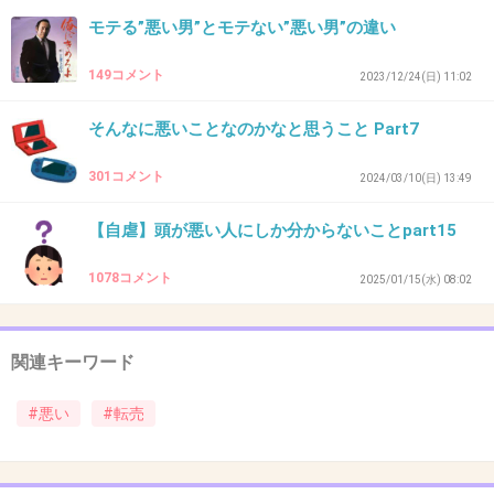
モテる”悪い男”とモテない”悪い男”の違い
+87
-0
149コメント
2023/12/24(日) 11:02
35. 匿名
2026/06/03(水) 21:17:06
そんなに悪いことなのかなと思うこと Part7
昔だってコンサート会場の前に高くチケット売
301コメント
2024/03/10(日) 13:49
ってるおじさんいっぱいいたよね
【自虐】頭が悪い人にしか分からないことpart15
2件の返信
1078コメント
2025/01/15(水) 08:02
+25
-3
関連キーワード
36. 匿名
2026/06/03(水) 21:17:12
#悪い
#転売
>>26
青酸…
+9
-3