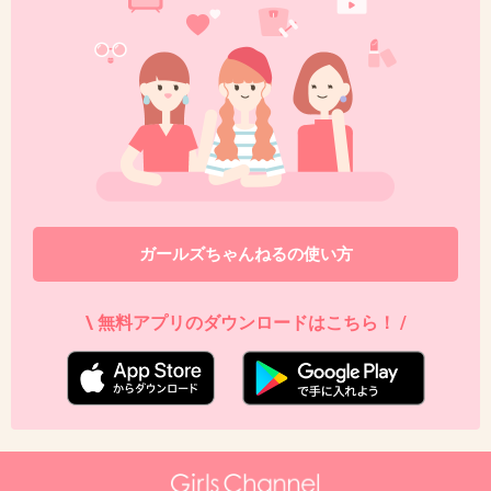
3件の返信
+55
-2
40. 匿名
2026/06/03(水) 21:17:58
>>24
それってほんっとにごく一部で
ガールズちゃんねるの使い方
ほとんどは自分の欲しいものが出るまで大量に
買った人が要らない余ったものを売ってる
\ 無料アプリのダウンロードはこちら！ /
1件の返信
+12
-0