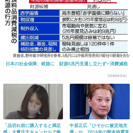
親戚の話→「一生復讐にな
る」「これ本人幸せなの？」
16. 匿名
2026/06/03(水) 21:15:21
>>7
定価＋交通費＋並んだ時間が原価だからね
2件の返信
+67
-7
日本の社会保障、岐路に 財源5兆円見通し立たず―消費減税
2026年8月6日
17. 匿名
2026/06/03(水) 21:15:43
>>1
何この日記トピww
2件の返信
「品切れ前に購入すると満足
中居正広「ひそかに被災地支
+80
-3
感」大量注文キャンセルで集
援」か 2016年の熊本地震直