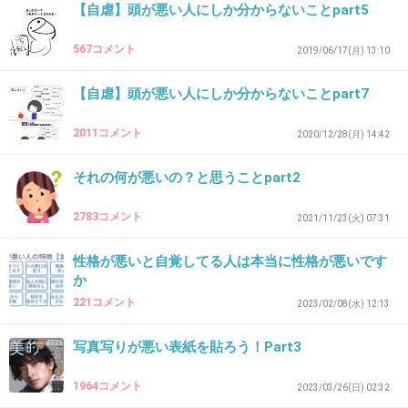
>>1
【自虐】頭が悪い人にしか分からないことpart5
長時間並んだり探し回ったりするぐらいなら
567コメント
2019/06/17(月) 13:10
これはほぼ転売が原因でしょ？
【自虐】頭が悪い人にしか分からないことpart7
1件の返信
2011コメント
2020/12/28(月) 14:42
+89
-2
それの何が悪いの？と思うことpart2
2783コメント
2021/11/23(火) 07:31
34. 匿名
2026/06/03(水) 21:17:04
性格が悪いと自覚してる人は本当に性格が悪いです
ほしくない儲けたい奴等が買いまわるせいで、
か
親や子供が並んでも買えないんだよね
221コメント
2023/02/08(水) 12:13
写真写りが悪い表紙を貼ろう！Part3
正しい買い方をしている人が買えないのよ
1964コメント
2023/03/26(日) 02:32
2件の返信