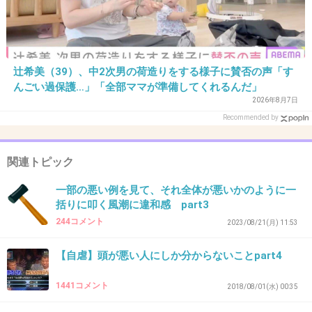
うけど、ライブとかで本当に当日都合がつかな
くなり分かった時点でチケットを譲るのはアリ
だと思う
辻希美（39）、中2次男の荷造りをする様子に賛否の声「す
3件の返信
んごい過保護…」「全部ママが準備してくれるんだ」
2026年8月7日
+44
-5
Recommended by
関連トピック
32. 匿名
2026/06/03(水) 21:16:53
>>8
一部の悪い例を見て、それ全体が悪いかのように一
買うやつがいるから転売が無くならないんだよ
括りに叩く風潮に違和感 part3
244コメント
2023/08/21(月) 11:53
+32
-0
【自虐】頭が悪い人にしか分からないことpart4
1441コメント
2018/08/01(水) 00:35
33. 匿名
2026/06/03(水) 21:17:01