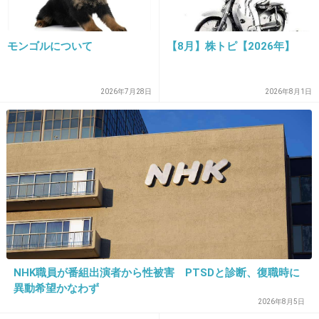
22. 匿名
2026/06/03(水) 21:16:02
悪くないよ
モンゴルについて
【8月】株トピ【2026年】
7件の返信
2026年7月28日
2026年8月1日
+1
-48
23. 匿名
2026/06/03(水) 21:16:03
>>1
そうだよね悪くないよね！って言われたいんで
すか？
+44
-3
NHK職員が番組出演者から性被害 PTSDと診断、復職時に
異動希望かなわず
2026年8月5日