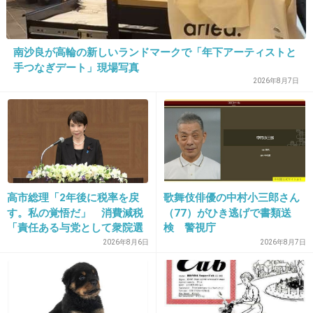
20. 匿名
2026/06/03(水) 21:15:54
悪いと思わないなら周りに何言われても堂々と
南沙良が高輪の新しいランドマークで「年下アーティストと
やればいいのに そんなに認めてもらいたい
手つなぎデート」現場写真
2026年8月7日
の？
+66
-0
21. 匿名
2026/06/03(水) 21:16:00
高市総理「2年後に税率を戻
歌舞伎俳優の中村小三郎さん
>>12
す。私の覚悟だ」 消費減税
（77）がひき逃げで書類送
転売が無ければ並ばない程度の価値のものに転
「責任ある与党として衆院選
検 警視庁
売ヤーは手を出さないんじゃない？
公約に掲げ理解賜った」
2026年8月6日
2026年8月7日
+26
-0