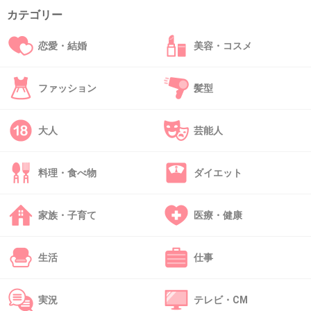
カテゴリー
恋愛・結婚
美容・コスメ
37. 匿名
2026/06/03(水) 21:17:20
>>1
ファッション
髪型
一般人が買いたくても買えないのはおかしいと
思う
大人
芸能人
バカみたいに大量に買い占めてバカみたいな値
段なのに、それを買うやつもバカみたい
料理・食べ物
ダイエット
1件の返信
家族・子育て
医療・健康
+58
-2
生活
仕事
38. 匿名
2026/06/03(水) 21:17:44
たまに転売ヤーの基準わかってない人もいる
実況
テレビ・CM