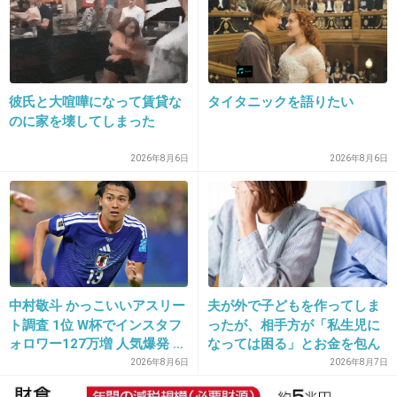
14. 匿名
2026/06/03(水) 21:15:15
コメ兵に旦那を質に入れるのも技術のうち
+2
-1
彼氏と大喧嘩になって賃貸な
タイタニックを語りたい
のに家を壊してしまった
2026年8月6日
2026年8月6日
15. 匿名
2026/06/03(水) 21:15:16
いや、普通に正規の値段で買いたいわ。
+168
-3
中村敬斗 かっこいいアスリー
夫が外で子どもを作ってしま
ト調査 1位 W杯でインスタフ
ったが、相手方が「私生児に
ォロワー127万増 人気爆発 …
なっては困る」とお金を包ん
2位 高橋藍 3位 大谷翔平
で頭を下げに来ても応じず、
2026年8月6日
2026年8月7日
晩年まで離婚に応じなかった