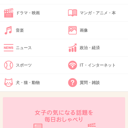
例えばガチャガチャ300円だけどメルカリで売
って600円だったら転売ヤーって言う人いる
ドラマ・映画
マンガ・アニメ・本
送料とか手数料考えたら利益ほぼ0なのに転売
ヤーとはってなる
音楽
画像
+39
-1
ニュース
政治・経済
スポーツ
IT・インターネット
39. 匿名
2026/06/03(水) 21:17:57
わかりやすいのは、川の水をわざと止めて下流
犬・猫・動物
質問・雑談
に流れるはずの水を売ってるってやつかな。自
然と物流に乗せていれば届いた商品が、川を堰
き止められたせいで消費者に届かない。
確かに川が近くにない人に売るのはいいかもし
れない。でも今は下流の人間にまで悪影響出て
るから駄目なんだよ。