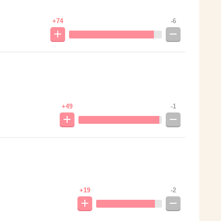
+74
-6
+49
-1
+19
-2