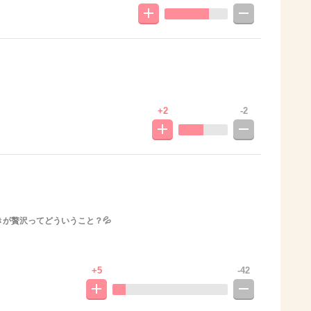
+2
-2
きが贅沢ってどういうこと？💦
+5
-42