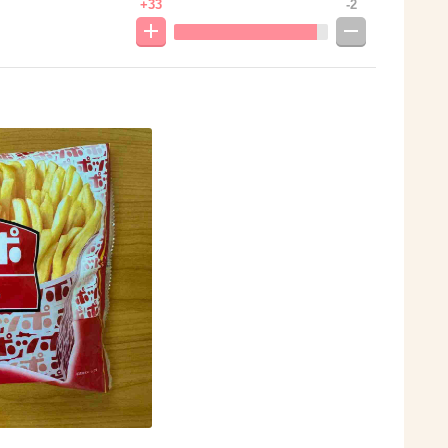
+33
-2