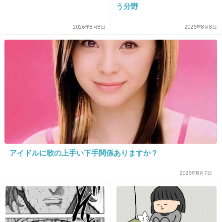
う分野
しいから一緒に行ってあげる（そのほうが早い）。
+5
-1
2026年8月8日
2026年8月8日
36. 匿名
2026/06/03(水) 19:19:57
地下鉄駅構内で外国人のカップルが困っててチラッと見た
ら目が合って、話しかけられた
頭に翻訳アプリも浮かばず、どうにかこうにか説明したよ
せめて英語がすんなり話せたらなぁと思った
1件の返信
アイドルに歌の上手い下手関係ありますか？
+4
-0
2026年8月7日
37. 匿名
2026/06/03(水) 19:19:59
急いでるときはスルー