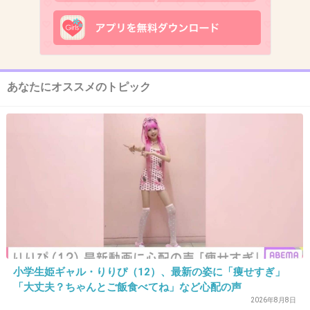
11. 匿名
2026/06/03(水) 19:17:06
助けますね
+18
-2
あなたにオススメのトピック
12. 匿名
2026/06/03(水) 19:17:20
>>1
トピのネタがつきたから
アンケート取ることにしたの？
+0
-3
13. 匿名
2026/06/03(水) 19:17:31
小学生姫ギャル・りりぴ（12）、最新の姿に「痩せすぎ」
道を聞かれた時なら答えるよ
「大丈夫？ちゃんとご飯食べてね」など心配の声
この前初めて行った場所でも訊かれたけど、た
2026年8月8日