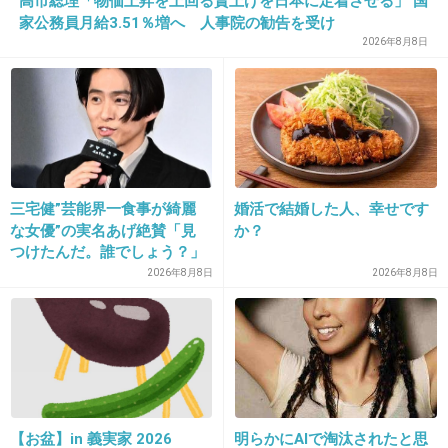
高市総理「物価上昇を上回る賃上げを日本に定着させる」 国
説明苦手だから時間があれば連れてっちゃうかも
家公務員月給3.51％増へ 人事院の勧告を受け
2026年8月8日
+5
-0
34. 匿名
2026/06/03(水) 19:19:43
わかる範囲なら
関東在住なんだけど、大阪に行くと何故かよく道聞かれる
三宅健”芸能界一食事が綺麗
婚活で結婚した人、幸せです
「〇〇(聞いたことない地名)はどこですか」って時は流石に
な女優”の実名あげ絶賛「見
か？
何もできなかった
つけたんだ。誰でしょう？」
+4
-0
2026年8月8日
2026年8月8日
35. 匿名
2026/06/03(水) 19:19:56
>>1
出張先でよく道を聞かれるよ。関東在住だけど、京都・大
阪・福岡・札幌とか。大阪駅とかは立体的すぎて説明が難
【お盆】in 義実家 2026
明らかにAIで淘汰されたと思