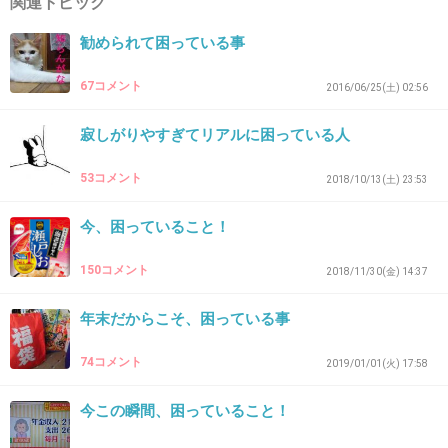
関連トピック
40. 匿名
2026/06/03(水) 19:20:25
勧められて困っている事
>>21
やさしい
67コメント
2016/06/25(土) 02:56
の人みたいな考えも一理あるとはと思うけど、こう
>>20
いう優しい人好きだな
寂しがりやすぎてリアルに困っている人
+11
-4
53コメント
2018/10/13(土) 23:53
今、困っていること！
41. 匿名
2026/06/03(水) 19:20:56
よく道聞かれるんだけど、教えてもありがとう
150コメント
2018/11/30(金) 14:37
も言わない人の多いこと
年末だからこそ、困っている事
もう教えないと思いつつ、聞かれたらまたつい
答えてしまう
74コメント
2019/01/01(火) 17:58
+13
-0
今この瞬間、困っていること！