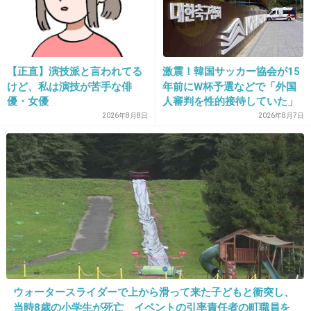
3件の返信
+27
-4
【正直】演技派と言われてる
激震！韓国サッカー協会が15
けど、私は演技が苦手な俳
年前にW杯予選などで「外国
優・女優
人審判を性的接待していた」
21. 匿名
2026/06/03(水) 19:18:14
疑惑のスキャンダルが発覚！
2026年8月8日
2026年8月7日
助けるよー！！
7試合20人が対象で日本人審
判が含まれていたとの指摘
真夏のタクシー乗り場で全然車が来なくてバテ
も…
ていた私のひとつ後ろに並んでいたおばあさん
に、来た車を譲ったことがある。すごく感謝し
てくれた。私はそこからさらに15分待った。
2件の返信
+57
-2
ウォータースライダーで上から滑って来た子どもと衝突し、
当時8歳の小学生が死亡 イベントの引率責任者の町職員を