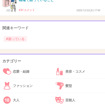
職場で困っていること
+16
-1
431コメント
2025/12/22(月) 17:49
44. 匿名
2026/06/03(水) 19:21:24
関連キーワード
出典：up.gc-img.net
#困っている
+5
-1
カテゴリー
45. 匿名
2026/06/03(水) 19:21:27
恋愛・結婚
美容・コスメ
この前ATMの所で
｢ワカナナイ…👳‍♂️スミマセン…👳‍♂️｣
って黒い人に話しかけられて、どうやら振込の仕方が分か
ファッション
髪型
らないみたいだった
正直わたしも振込したこと無かったんだけど(世間知らずか
な？スミマセン)、タッチパネルの操作も分かりやすかった
大人
芸能人