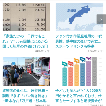
またま直前に自分も間違えたから答えられた
+37
-1
14. 匿名
2026/06/03(水) 19:17:37
「家族だけの一日葬でもこ
ファン付き作業服着用の50代
道を聞かれたらそりゃ教えるよ。
れ」 VTuber因幡はねるが公
男性、熱中症の疑いで死亡…
開した祖母の葬儀代175万円
スポーツドリンクも持参
が話題
2026年8月7日
2026年8月8日
なんか知らんけど、海外の人からよく道を聞か
れるから、それはちょっと困ってるけど。
+13
-1
避難者の食生活、改善急務＝
子どもを産んだら1人2000万
15. 匿名
2026/06/03(水) 19:17:39
調理できず「パン飽き飽き」
円かかると言われており、仕
>>4
―断水なお3万戸超・熊本地
事もセーブすると老後資金が
震
貯められない…一方、子育て
2026年8月7日
2026年8月8日