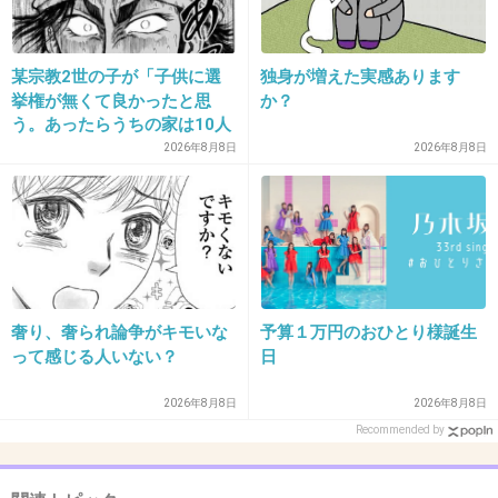
+2
-2
某宗教2世の子が「子供に選
独身が増えた実感あります
挙権が無くて良かったと思
か？
38. 匿名
2026/06/03(水) 19:20:05
う。あったらうちの家は10人
兄弟とかになっていたと思う
2026年8月8日
2026年8月8日
>>25
よ」と真顔で言っていた話
頑張って
「血の気が引いた」「こうい
う問題もあるのか」
+5
-1
39. 匿名
2026/06/03(水) 19:20:14
奢り、奢られ論争がキモいな
予算１万円のおひとり様誕生
治安が悪い土地だと詐欺とかの場合もあるからその時の状
って感じる人いない？
日
況よる
2026年8月8日
2026年8月8日
+3
-1
Recommended by