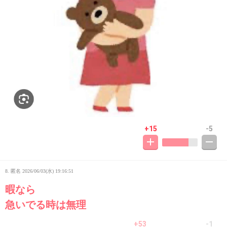
+15
-5
8. 匿名
2026/06/03(水) 19:16:51
暇なら
急いでる時は無理
+53
-1