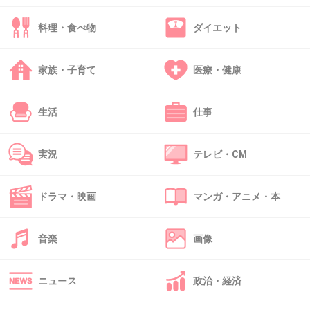
し黒い人がここに振込みしたい！みたいな紙持ってたので
スムーズだった
料理・食べ物
ダイエット
アリガトウ👳‍♂️ってムハンマドは去っていった
ムハンマドってガチで山田とか鈴木みたいなもんなんだな
ーってなった
家族・子育て
医療・健康
1件の返信
生活
仕事
+4
-1
実況
テレビ・CM
46. 匿名
2026/06/03(水) 19:21:30
ドラマ・映画
マンガ・アニメ・本
>>1
ちょっとの段差でつまづいてるベビーカー押し
音楽
画像
のママさんとか、枠有りの駐輪場に停めるのに
手こずってる人とか、咄嗟に声かけてお手伝い
ニュース
政治・経済
しちゃう。