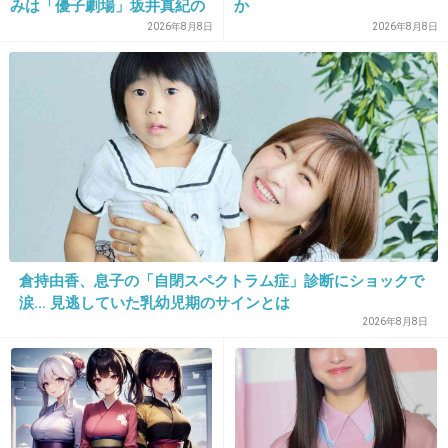
助けないとかガチ老害
みは「優子劇場」坂井真紀の
か
“猟奇的演技” が救いの神にな
2026年8月8日
2026年8月8日
+0
-6
るか
25. 匿名
2026/06/03(水) 19:18:33
コミュ障だけど、できるだけ頑張りたいとは思
う
1件の返信
+18
-2
倉持由香、息子の「自閉スペクトラム症」診断にショックで
涙… 見逃していた乳幼児期のサインとは
2026年8月8日
26. 匿名
2026/06/03(水) 19:18:39
道きかれる位ならそりゃ教えるよ
自分だって色んな国で道きいて教えてもらえなかった事な
んてないよ、分からないことや結局間違ってたことはあっ