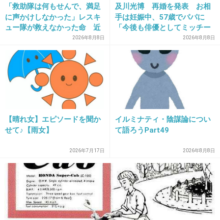
電車の席もすぐ譲る
「救助隊は何もせんで、満足
及川光博 再婚を発表 お相
に声かけしなかった」レスキ
手は妊娠中、57歳でパパに
+12
-3
ュー隊が救えなかった命 近
「今後も俳優としてミッチー
隣住民が明かす「二次被害を
として精進」
2026年8月8日
2026年8月8日
出さないのが訓練の鉄則にな
っている様子」
17. 匿名
2026/06/03(水) 19:17:45
皆スマホ持ってる今時に道聞いてくる人いる？
7件の返信
【晴れ女】エピソードを聞か
イルミナティ・陰謀論につい
+5
-4
せて♪【雨女】
て語ろうPart49
2026年7月17日
2026年8月8日
18. 匿名
2026/06/03(水) 19:17:48
>>1
道を聞かれて知っているのに答えないというのはどのよう
な場合ですか