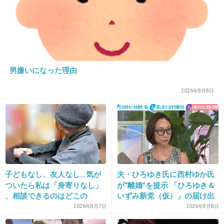
29. 匿名
2026/06/03(水) 19:18:43
>>17
おばあちゃんに訊かれた
男嫌いになった理由
スマホ持ってなかった。私が代わりに調べた
2026年8月8日
+12
-3
30. 匿名
2026/06/03(水) 19:18:44
>>17
地図アプリの見方分かんない高齢者とか旅行客
子どもなし、友人なし…気が
夫・ひろゆき氏に西村ゆか氏
ついたら私は「身寄りなし」
が“離婚”を提示 「ひろゆき＆
はよく聞いてくる
、相談できるのはどこの
いずみ新党（仮）」の届け出
誰？ 「家族がいること」が
を知らされず激怒「信頼関係
2026年8月7日
2026年8月8日
+13
-0
前提の世の中、でも孤立は誰
が保てない状態で夫婦を続け