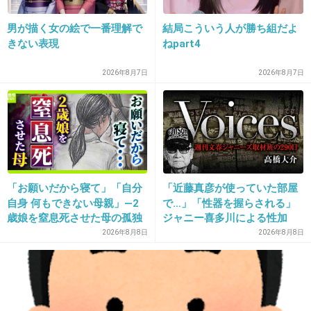
てもw
男が描く女の絵で一番理解で
結局こういう人が勝ち組だよ
+8
-1
きない表現
ねpart4
2026年8月7日
2026年8月7日
27. 匿名
2026/06/03(水) 19:18:40
いやもう差別なんだろうけど、子供と女性は助ける
+6
-4
「お願いだから寝て」「自分
「近藤真彦が使っていた部屋
28. 匿名
2026/06/03(水) 19:18:41
自身 何もできない母親」―2
で…」「性器を握らされる」
歳娘を窒息死させた母の孤独
ジャニー喜多川による性加
助けません
「娘は『ママどうして』と」
害、語り始めた被害者たち
2026年8月8日
2026年8月8日
元々気が利かない人間だから
限界の年子ワンオペ育児 法
《徹底取材の裏側》
私みたいなのが下手に手を出したら余計にウザいだろうか
廷での懺悔と声なきSOS
ら
道聞かれたくらいじゃ答えるけど
+9
-3