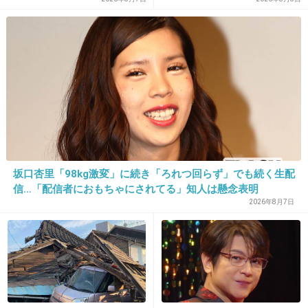
ロンドンで道を聞かれたから答えてあげようと
していない人は潤沢な資金で
したら3人の男に囲まれてお金盗られたことあ
悠々老後だと歪んでいるので
る
は？→様々な意見
海外ではお気をつけて
1件の返信
+75
-1
坂口杏里「98kg激変」に続き「ろれつ回らず」でも続く生配
信…「配信者におもちゃにされてる」知人は懸念表明
2026年8月7日
16. 匿名
2026/06/03(水) 19:17:43
もちろん助けますよ