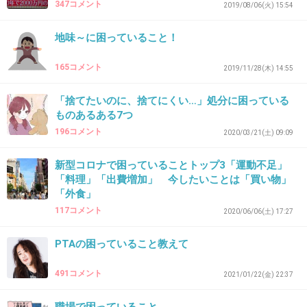
347コメント
2019/08/06(火) 15:54
42. 匿名
2026/06/03(水) 19:21:01
地味～に困っていること！
>>1
出来る範囲でなら助ける 無理はしない
165コメント
2019/11/28(木) 14:55
+5
-0
「捨てたいのに、捨てにくい…」処分に困っている
ものあるある7つ
196コメント
2020/03/21(土) 09:09
43. 匿名
2026/06/03(水) 19:21:06
新型コロナで困っていることトップ3「運動不足」
ご老人が重そうなカゴ引きずってたり物が取れ
「料理」「出費増加」 今したいことは「買い物」
なかったら代わりにやるし、もちろん道案内も
「外食」
やる。
117コメント
2020/06/06(土) 17:27
というのも私が人から助けてもらってる自覚が
PTAの困っていること教えて
あるから。お財布何度か落としたけど全て返っ
てきたんだけど、誰かの善意でそうなってるか
491コメント
2021/01/22(金) 22:37
ら私も誰かに恩返ししてるつもりでやってる