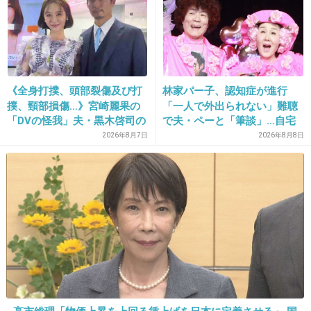
にでも起きる
るのは無理」
31. 匿名
2026/06/03(水) 19:18:49
変な人以外は
+6
-2
《全身打撲、頭部裂傷及び打
林家パー子、認知症が進行
撲、頸部損傷…》宮崎麗果の
「一人で外出られない」難聴
「DVの怪我」夫・黒木啓司の
で夫・ペーと「筆談」…自宅
逮捕で始まる「夫婦の闘争」
全焼から約1年
2026年8月7日
2026年8月8日
32. 匿名
2026/06/03(水) 19:19:03
>>1
できることはします
+4
-2
33. 匿名
2026/06/03(水) 19:19:28
基本助けようと頑張るけど、方向音痴すぎるので道聞かれ
るのが1番困る