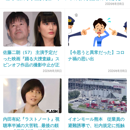
「減給」の懲戒処分 児童の両親は「軽過ぎる」「全く納得
2026年8月8日
22. 匿名
2026/06/03(水) 19:18:18
できない」 島根県邑南町
助けます。
今日道に杖ついたおばあちゃん転けてたので
起こしました。
+21
-3
佐藤二朗（57） 主演予定だ
【今思うと異常だった】コロ
った映画『踊る大捜査線』ス
ナ禍の思い出
ピンオフ作品の撮影中止が正
23. 匿名
2026/06/03(水) 19:18:31
式に決定
2026年8月8日
2026年8月8日
道を聞かれて理由なく断る人なんてそんなに居ないと思う
けど。
+10
-1
内田有紀『ラストノート』視
イオンモール熊本 従業員の
24. 匿名
2026/06/03(水) 19:18:33
聴率半減の大苦戦…最後の頼
避難誘導で、社内規定に抵触