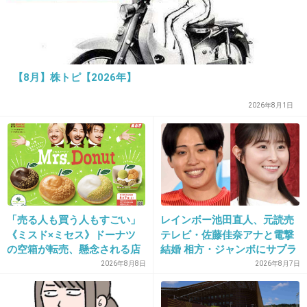
1件の返信
+8
-1
【8月】株トピ【2026年】
19. 匿名
2026/06/03(水) 19:17:52
2026年8月1日
出来る範囲なら頑張ります
1件の返信
+18
-3
「売る人も買う人もすごい」
レインボー池田直人、元読売
20. 匿名
2026/06/03(水) 19:18:10
《ミスド×ミセス》ドーナツ
テレビ・佐藤佳奈アナと電撃
の空箱が転売、懸念される店
結婚 相方・ジャンボにサプラ
触らぬ神に祟りなし
頭販売への影響
イズ報告
2026年8月8日
2026年8月7日
令和は親切が犯罪になる時代だから他人との関
りは極めて慎重にすべきだよ