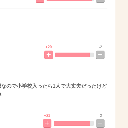
+20
-2
域なので小学校入ったら1人で大丈夫だったけど
ね
+23
-2