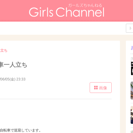
人立ち
車一人立ち
/06/05(金) 23:33
画像
も自転車で送迎しています。