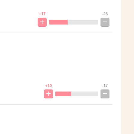
+17
-28
+10
-17
。