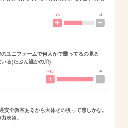
+6
-4
球のユニフォームで何人かで乗ってるの見る
いる(たぶん誰かの弟)
+19
-0
交通安全教室あるから大体その後って感じかな。
能力次第。