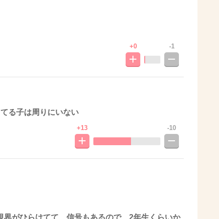
+0
-1
してる子は周りにいない
+13
-10
視界がひらけてて、信号もあるので、2年生くらいか