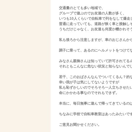
交通量のとても多い地域で、
グループで遊ぶのでお友達の人数が多く、
いつも10人くらいで自転車で列をなして爆走
普通に走っていても、道路が狭く車と接触し
うちだけじゃなく、お友達も何度か轢かれそ
私も後ろから注意しますが、車のおじさんか
調子に乗って、あるのにヘルメットをつけて
みなさん親御さんは知っていて許可されてる
それともこんなに危ない状況と知らないんで
若干、このおばさんなんでついてくるん？的
幸い我が子は気にしてないようですが
私も恥ずかしいのでそろそろ一人立ちさせた
命にかかわる事なのでそれもできず。
本当に、毎日無事に遊んで帰ってきているの
ちなみに学校で自転車教室はあったみたいで
ご意見お聞かせください。