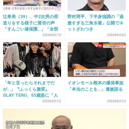
+11
-3
辻希美（39）、中2次男の荷
野村周平、下半身強調の「過
造りをする様子に賛否の声
激すぎる三角水着」公開でネ
22. 匿名
2026/06/03(水) 18:12:08
「すんごい過保護…」「全部
ットざわつき
ママが準備してくれるんだ」
2026年8月7日
2026年8月6日
2件の返信
+1
-1
23. 匿名
2026/06/03(水) 18:12:50
「年と言ったらそれまでだ
イオンモール熊本の爆発事故
が…」〝ふっくら激変〟
「本当のことを…」遺族語る
ポケットに1(次に使うやつ)、ポーチに3、カバ
GLAY TERU、55歳姿に「人
ンのチャック付き部分に2(これは急になった時
として好きすぎる」「TERU
2026年8月7日
2026年8月7日
とかのために常に入れている)
さんには見えない」「分から
なかった」
基本はこんな感じ。ひとまとめに大量には持た