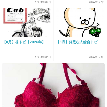
で学費払って自分の価値を上
2026年8月7日
2026年8月6日
げた人が馬鹿じゃないです
か」と捨て台詞を残し会社を
辞めてった
37. 匿名
2026/06/03(水) 18:16:19
1日外出するときは3つくらいかな
+3
-0
【8月】株トピ【2026年】
【8月】貧乏な人総合トピ
38. 匿名
2026/06/03(水) 18:16:31
2026年8月1日
2026年8月1日
>>11
ナプキンは併用しないのですか？
ナプキンは併用するけど交換しないのですか？
+2
-0
39. 匿名
2026/06/03(水) 18:16:56