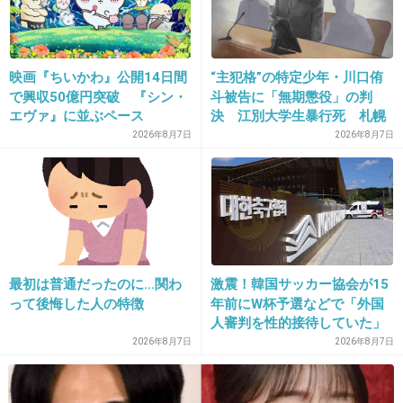
32. 匿名
2026/06/03(水) 18:15:28
映画『ちいかわ』公開14日間
“主犯格”の特定少年・川口侑
で興収50億円突破 『シン・
斗被告に「無期懲役」の判
常にカバンに多い日昼用3個、少ない用3個、夜用1個
エヴァ』に並ぶペース
決 江別大学生暴行死 札幌
入っているよ
地裁
2026年8月7日
2026年8月7日
+4
-0
33. 匿名
2026/06/03(水) 18:15:46
ピル飲んでるから少なめで4枚あれば何とかなる
最初は普通だったのに…関わ
激震！韓国サッカー協会が15
+1
-0
って後悔した人の特徴
年前にW杯予選などで「外国
人審判を性的接待していた」
疑惑のスキャンダルが発覚！
2026年8月7日
2026年8月7日
7試合20人が対象で日本人審
34. 匿名
2026/06/03(水) 18:15:54
判が含まれていたとの指摘
3日目までなら多めに。
も…