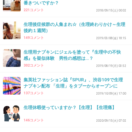
個人差あるから聞いても意味なくない？
番きついですか？
221コメント
2018/09/15(土) 00:02
+8
-0
生理後症候群の人集まれ☆（生理終わりかけ～生理
後約１週間）
149コメント
44. 匿名
2026/06/03(水) 18:18:53
2019/03/08(金) 18:15
つけたばかりなのにドッと出る時があるので、気持ち多め
生理用ナプキンにジェルを塗って『生理中の不快
に。でもなくなっても買えばいいよね。
感』を疑似体験 男性の感想は…？
+6
-0
302コメント
2019/08/19(月) 03:52
集英社ファッション誌『SPUR』、渋谷109で生理
ナプキン配布 「生理」をタブーからオープンに
45. 匿名
2026/06/03(水) 18:19:01
137コメント
2019/10/09(水) 17:00
>>1
生理休暇使っていますか？【生理】【生理痛】
子宮内膜症とかで月経過多人もいれば軽い人も
146コメント
2020/09/15(火) 07:02
いて個人差が大きいのに、他人に聞く意味と