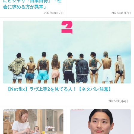
にピシャリ「自業自得」「社
会に求める方が異常」
19. 匿名
2026/06/03(水) 18:11:35
2026年8月7日
2026年8月7日
>>1
夜用つけて出かけてもたせる
+9
-4
20. 匿名
2026/06/03(水) 18:11:39
>>10
生理終わりかけのババアじゃねぇんだから
【Netflix】ラヴ上等2を見てる人！【ネタバレ注意】
+23
-11
2026年8月4日
21. 匿名
2026/06/03(水) 18:12:06
なんでそんなこと聞くのかが分からない。