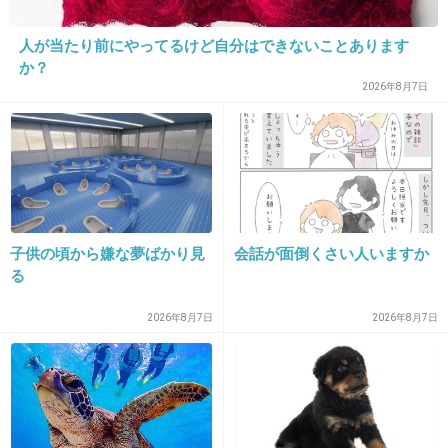
>>22
ポニーテールの絵を貼るのやめたの？ストーカー
人が当たり前にやってるけど自分はできないことあります
家事はやった？今日も明日もなんにもしないで
か？
くだらない画像探して貼り付けて
2026年8月7日
誰の役にも立たずに死ぬの？
+1
-1
40. 匿名
2026/06/03(水) 18:17:31
子供の頃から嫌な夢ばかり見
会話が面倒くさい人いますか
タンポン3
る
ナプも3
+2
-0
2026年8月7日
2026年8月7日
41. 匿名
2026/06/03(水) 18:17:37
>>30