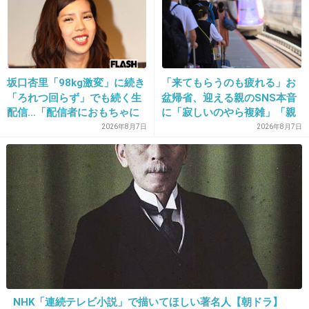
入れてる感じになる。
+55
-1
坂口杏里「98kg激変」に続き
「来てもらうのも疲れる」お
「ろれつ回らず」でも続く生
盆帰省、迎える親のSNS本音
配信…「配信者におもちゃに
に「寂しいのやら複雑」「親
されてる」知人は懸念表明
孝行だと思っていたのに」
2026年8月7日
2026年8月7日
16. 匿名
2026/06/03(水) 18:11:16
シンクロフィット2個。そのままトイレに流せるので楽ー
+6
-13
NHK「連続テレビ小説」で描いてほしい著名人【朝ドラ】
17. 匿名
2026/06/03(水) 18:11:27