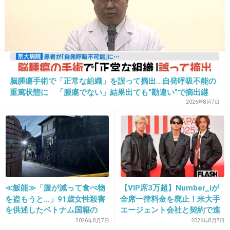
ない。かさばるし。
1件の返信
+20
-1
脳腫瘍手術で「正常な組織」を誤って摘出…自発呼吸不能の
重篤状態に 「腫瘍でない」結果出ても“勘違い”で摘出継
24. 匿名
2026/06/03(水) 18:12:56
続 通常の生活送っていた患者が手足も動かず 京大病院
2026年8月7日
3.14
+0
-2
25. 匿名
2026/06/03(水) 18:13:00
≪飯能≫「腹が減って食べ物
【VIP席3万超】Number_iが
>>17
を盗もうと…」91歳女性殺害
全席一律料金を廃止！米大手
？出し切るってなに言ってんだよジジイ
を供述したベトナム国籍の
エージェント会社と契約で進
男、在留資格なし…奪った車
む“世界標準”化
2026年8月7日
2026年8月7日