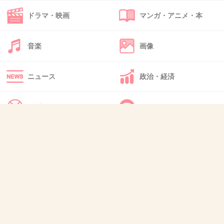
ドラマ・映画
マンガ・アニメ・本
49. 匿名
2026/06/03(水) 18:21:23
>>1
人それぞれとしか言えないなあ
音楽
画像
+8
-0
ニュース
政治・経済
スポーツ
IT・インターネット
50. 匿名
2026/06/03(水) 18:21:59
人によって生理事情が違うのに他人に聞く意味が分からな
い。
犬・猫・動物
質問・雑談
+5
-0