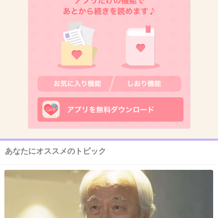
だけどさ、コンビニで一枚単位で売って欲しい
って思う時ある。
一袋単位だから、そんなにはいらないしバック
に入れたら嵩張るって時ない？
1件の返信
+98
-2
あなたにオススメのトピック
13. 匿名
2026/06/03(水) 18:11:01
漏れるよりマシ！！って感じで夜用5~6個かな
ぁ
そして万が一のために