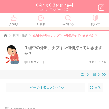
人気順
新着順
みつける
使い方
質問・雑談
生理中の外出、ナプキン何個持っていきますか？
生理中の外出、ナプキン何個持っていきます
か？
131コメント
更新：1ヶ月前
次
最後
1ページ(1-50コメント)
画像
1. 匿名
2026/06/03(水) 18:08:36