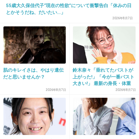
+8
-0
55歳大久保佳代子“現在の性欲”について衝撃告白「休みの日
とかそうだね、だいたい…」
2026年8月7日
28. 匿名
2026/06/03(水) 18:14:22
出血量半端ないので1セットまるごと持ってく
1件の返信
+9
-0
肌のキレイさは、やはり遺伝
鈴木奈々「垂れてたバストが
だと思いませんか？
上がった!」「今が一番バスト
大きい!」 最新の身長・体重
も報告
2026年8月7日
2026年8月7日
29. 匿名
2026/06/03(水) 18:14:36
>>22
やたらポニーテールの画像貼り付けてたのやめたの？スト
ーカー白髪👩‍🦳クソブスババア
+0
-2