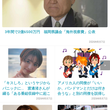
パンツと袋もポーチに入れてあるw
4件の返信
+92
-1
3年間で2億6500万円 福岡県議会「海外視察費」公表
2026年8月7日
14. 匿名
2026/06/03(水) 18:11:03
>>10
夏なんか臭うよ
+27
-2
「キスしろ」というヤジから
アメリカ人の同僚が「いい
パニックに… 渡邊渚さんが
か、バンドマンとだけは付き
綴る「ある番組収録中に起こ
合うな」と別の同僚を説得し
15. 匿名
2026/06/03(水) 18:11:12
ったフラッシュバック」
ており、そこにフランス人と
2026年8月7日
2026年8月7日
フワフワ系のだと結構嵩張るよね。
イタリア人も参戦した結果こ
ぬいぐるみ一個分くらいのフワフワをバッグに
うなった