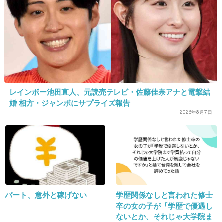
+16
-0
35. 匿名
2026/06/03(水) 18:16:02
>>18
一個しか持ち歩かないとか書いてるの絶対に女
レインボー池田直人、元読売テレビ・佐藤佳奈アナと電撃結
婚 相方・ジャンボにサプライズ報告
ではない
2026年8月7日
+18
-5
36. 匿名
2026/06/03(水) 18:16:11
>>4
パート、意外と稼げない
学歴関係なしと言われた修士
これ こんなん聞くとかアホだろ
卒の女の子が「学歴で優遇し
ないとか、それじゃ大学院ま
+27
-1