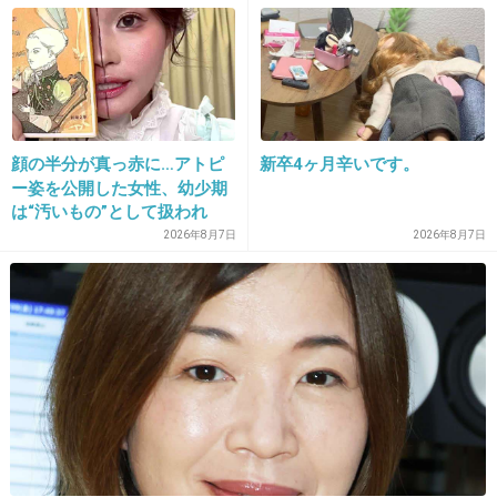
で“3台追突”の逃走劇
1件の返信
+31
-6
26. 匿名
2026/06/03(水) 18:13:48
顔の半分が真っ赤に…アトピ
新卒4ヶ月辛いです。
タンポン使いたいんだけど、手の汚れとか捨て方とかあま
ー姿を公開した女性、幼少期
り人に聞けなくて、私にはハードル高くて使えてないんで
は“汚いもの”として扱われ
すが、皆さんどうしてますか？
「人に触れる行為に罪悪感を
2026年8月7日
2026年8月7日
持っていた」
1件の返信
+2
-2
27. 匿名
2026/06/03(水) 18:14:13
ロッカーに下着も入れてた