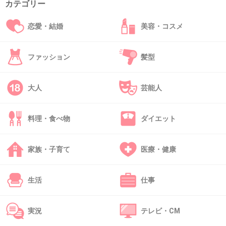
カテゴリー
恋愛・結婚
美容・コスメ
47. 匿名
2026/06/03(水) 18:20:17
>>18
なんでこうつまらんとぴばっかり
ファッション
髪型
+14
-3
大人
芸能人
料理・食べ物
ダイエット
48. 匿名
2026/06/03(水) 18:20:53
>>23
ポケットに次使う分入れておくのいいね！
家族・子育て
医療・健康
今生理中だから試してみる。
生活
仕事
1件の返信
+1
-1
実況
テレビ・CM