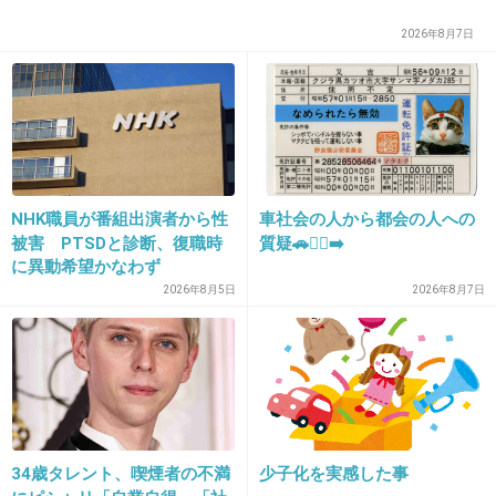
トイレ近くてその都度出し切っちゃうからほとんどナプキン汚れない。よって
2026年8月7日
お守り代わりの1個持ち歩く感じ
2件の返信
+2
-28
NHK職員が番組出演者から性
車社会の人から都会の人への
18. 匿名
2026/06/03(水) 18:11:28
被害 PTSDと診断、復職時
質疑🚗🏃‍♀️‍➡️
に異動希望かなわず
>>1
2026年8月5日
2026年8月7日
何かこういうトピ見ると男が申請したんじゃな
いかと勘繰ってしまう。
8件の返信
+47
-10
34歳タレント、喫煙者の不満
少子化を実感した事