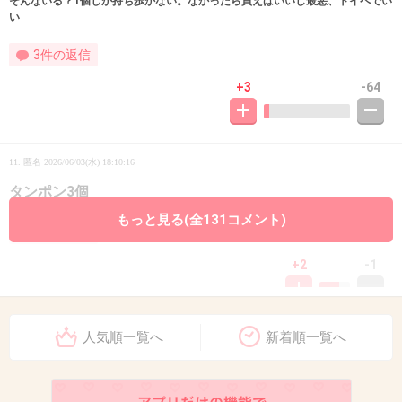
そんないる？1個しか持ち歩かない。なかったら買えばいいし最悪、トイペでい
い
3件の返信
+3
-64
11. 匿名
2026/06/03(水) 18:10:16
タンポン3個
もっと見る(全131コメント)
3件の返信
+2
-1
人気順一覧へ
新着順一覧へ
12. 匿名
2026/06/03(水) 18:10:46
それがちょうど良いんじゃない？