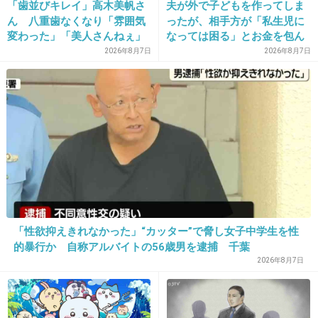
「歯並びキレイ」高木美帆さ
夫が外で子どもを作ってしま
ん 八重歯なくなり「雰囲気
ったが、相手方が「私生児に
変わった」「美人さんねぇ」
なっては困る」とお金を包ん
30. 匿名
2026/06/03(水) 18:14:38
「歯列矯正してるんや」
で頭を下げに来ても応じず、
2026年8月7日
2026年8月7日
>>18
晩年まで離婚に応じなかった
主さん女の人だったら申し訳ないけど、こうい
親戚の話→「一生復讐にな
る」「これ本人幸せなの？」
うのって人それぞれだし、いくつ必要かって自
分が一番よくわかっているような…。「主さん
は本人なの？」と思ってしまった。
5件の返信
+46
-1
「性欲抑えきれなかった」“カッター”で脅し女子中学生を性
的暴行か 自称アルバイトの56歳男を逮捕 千葉
2026年8月7日
31. 匿名
2026/06/03(水) 18:15:01
止まりならパンツタイプのナプキンも持っていく
+3
-1