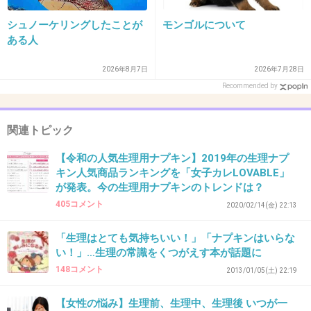
まとめられそう
シュノーケリングしたことが
モンゴルについて
+5
-1
ある人
2026年8月7日
2026年7月28日
Recommended by
42. 匿名
2026/06/03(水) 18:17:44
主です。混乱させてすみません。私は正真正銘女です。
関連トピック
先日友人と外出した際にその子は生理中でも１〜２個しか
持たないと言っていて驚いたので。
【令和の人気生理用ナプキン】2019年の生理ナプ
もしかしたら私が持ちすぎなんじゃ？と思い、気になって
キン人気商品ランキングを「女子カレLOVABLE」
トピ立てしました。
が発表。今の生理用ナプキンのトレンドは？
405コメント
2020/02/14(金) 22:13
2件の返信
+9
-1
「生理はとても気持ちいい！」「ナプキンはいらな
い！」…生理の常識をくつがえす本が話題に
148コメント
2013/01/05(土) 22:19
43. 匿名
2026/06/03(水) 18:18:04
【女性の悩み】生理前、生理中、生理後 いつが一