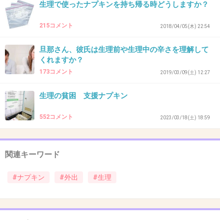
生理で使ったナプキンを持ち帰る時どうしますか？
は？
215コメント
2018/04/05(木) 22:54
最近、「それは流石に自分と相談して決めな
旦那さん、彼氏は生理前や生理中の辛さを理解して
よ」ってことを他人に決めてもらおうとする人
くれますか？
が多い
173コメント
2019/03/09(土) 12:27
もしかして親が過保護すぎて「自分で決める訓
生理の貧困 支援ナプキン
練」をまったくしてきてないんだろうか
552コメント
2023/03/18(土) 18:59
+10
-0
関連キーワード
46. 匿名
2026/06/03(水) 18:19:53
#ナプキン
#外出
#生理
ナプキンよりタンポン数本あると安心する
+0
-0