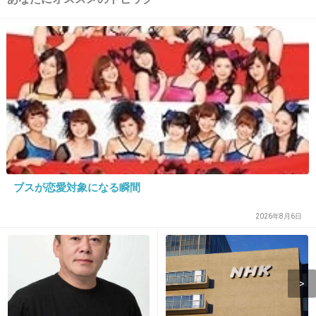
L字で横が長くなってて寝れるデザイン
正直肘掛けはなくてよかった気がする
+8
-1
13. 匿名
2026/06/03(水) 17:03:35
背もたれと肘置きの角にハマってる事多いから困る
1件の返信
ブスが恋愛対象になる瞬間
+2
-0
2026年8月6日
14. 匿名
2026/06/03(水) 17:04:56
ない方が横からも座れて良くない？
インテリアコーディネーターの資格持ってますが、プロの