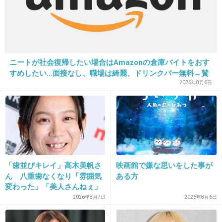
16. 匿名
2026/06/03(水) 17:08:46
>>1
タイムリーです！
先月、肘かけありソファから肘掛けなしソファに買い換え
ニートが社会復帰したい場合はAmazonの倉庫バイトをおす
すめしたい…面接なし、職場は綺麗、ドリンクバー無料→賛
ました
否両論、場所によって全然違う「コンビニバイトの方がマ
2026年8月6日
シ」との声も
最初はちょっと横になろうかと思うと
肘掛がなく、あ～…と思いましたが
慣れてきてどうしても横になりたい時は
クッションを二つ重ねて枕にしてます
なかったらなかったで慣れるものですよ～♬
「歯並びキレイ」高木美帆さ
映画館で嫌な思いをした事が
+8
-0
ん 八重歯なくなり「雰囲気
ある方
変わった」「美人さんねぇ」
「歯列矯正してるんや」
2026年8月7日
2026年8月6日
17. 匿名
2026/06/03(水) 17:10:27