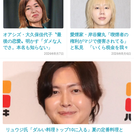
猫が乗りがち
シーズーやペキニーズは顎乗せがち
+5
-0
オアシズ・大久保佳代子〝最
愛煙家・岸谷蘭丸「喫煙者の
後の恋愛〟明かす「ダメな人
権利がマジで侵害されてる」
でさ。本名も知らない」
と私見 「いくら税金を我々
18. 匿名
2026/06/03(水) 17:11:25
が払ってるんだと」
2026年8月7日
2026年8月6日
>>13
すみっコぐらしですね
+1
-0
19. 匿名
2026/06/03(水) 17:11:33
横になりたいからこそ、要らない！邪魔
無いので探してます
リュウジ氏「ダルい料理トップ10に入る」夏の定番料理と