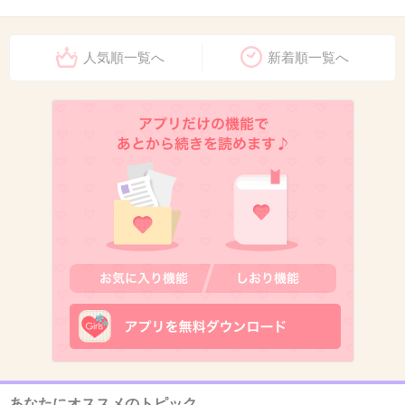
10. 匿名
2026/06/03(水) 16:54:47
横になりたいから必要です
人気順一覧へ
新着順一覧へ
+16
-1
11. 匿名
2026/06/03(水) 16:56:57
>>7
枕にするには、肘掛けは高すぎない？
2件の返信
+29
-2
12. 匿名
2026/06/03(水) 16:58:26
うちのは片方あって片方ないデザイン
あなたにオススメのトピック