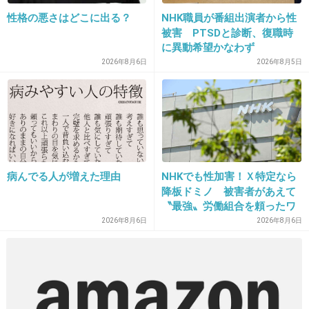
意見としてはお好きなものをどうぞ、となります
性格の悪さはどこに出る？
NHK職員が番組出演者から性
被害 PTSDと診断、復職時
+5
-7
に異動希望かなわず
2026年8月6日
2026年8月5日
15. 匿名
2026/06/03(水) 17:05:36
>>11
肘掛けと座面の角の部分にふわふわのクッショ
ン置いたら良い感じにフィットするんだよ
病んでる人が増えた理由
NHKでも性加害！Ｘ特定なら
+31
-0
降板ドミノ 被害者があえて
〝最強〟労働組合を頼ったワ
ケ
2026年8月6日
2026年8月6日