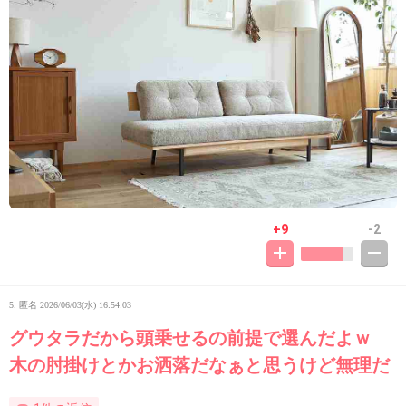
+9
-2
5. 匿名
2026/06/03(水) 16:54:03
グウタラだから頭乗せるの前提で選んだよｗ
木の肘掛けとかお洒落だなぁと思うけど無理だ