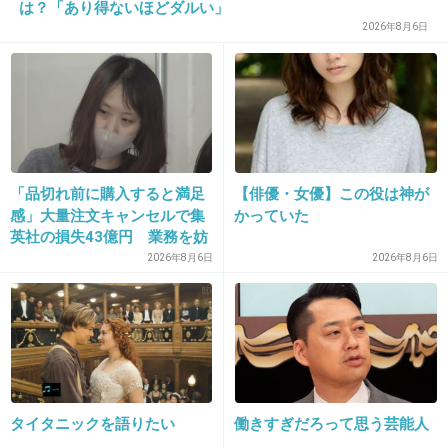
は？「あり得ないほどダルい」
+2
-3
2026年8月6日
20. 匿名
2026/06/03(水) 17:13:30
>>5
一瞬“グウタラ“っていうブランド家具なのかと思っちゃっ
た
「品切れ前に購入すると満足
【俳優・女優】この役は神が
グウタラ
感」大量注文キャンセルで集
かっていた
カタカナで書くとなんか素敵かもw
英社の損失43億円 業務を妨
+4
-0
害した疑いで32歳女を逮捕
2026年8月6日
2026年8月6日
21. 匿名
2026/06/03(水) 17:20:17
私はあったほうが良いけど、せまい空間でソファを有効的
に使うために肘の部分の厚みさえスペースが勿体無いなと
思う事もある
タイタニックを語りたい
働きすぎだろって思う芸能人