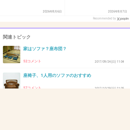
1件の返信
2026年8月6日
2026年8月7日
+4
-3
Recommended by
関連トピック
22. 匿名
2026/06/03(水) 17:28:05
家はソファ？座布団？
>>3
横になるときに時に頭を乗せたり、足を伸ばして座る時に
52コメント
2017/09/24(日) 11:04
背もたれにするのが『肘掛け』です。
+6
-0
座椅子、1人用のソファのおすすめ
57コメント
2017/10/29(日) 21:05
23. 匿名
2026/06/03(水) 17:28:46
ソファが欲しい！
>>21
せいぜい10〜20cmくらいなのに？
78コメント
2017/11/17(金) 21:53
+2
-0
「人をダメにするソファ」を生み出した無印良品の