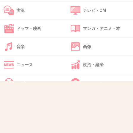
42. 匿名
2026/06/03(水) 20:48:26
実況
テレビ・CM
>>23
本当それ！！w
サプリで胸が大きくなることもありません！
ドラマ・映画
マンガ・アニメ・本
+5
-0
音楽
画像
43. 匿名
2026/06/03(水) 23:54:42
ニュース
政治・経済
>>3
寝る前に見てて震えた(笑)
スポーツ
IT・インターネット
+3
-0
犬・猫・動物
質問・雑談
44. 匿名
2026/06/04(木) 10:38:29
>>31
カロリミットって成分的にはお腹ゆるくなる成分だから、