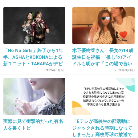
19. 匿名
2026/06/03(水) 16:38:42
ユイピスって薬
まぁ痩せるけど脳まで溶けるみたいでバカになる
+1
-1
「No No Girls」終了から1年
木下優樹菜さん 長女の14歳
半、ASHAとKOKONAによる
誕生日を祝福 “推し”のアイ
新ユニット・TAKARAがデビ
ドルも明かす「この場で言い
20. 匿名
2026/06/03(水) 16:39:49
ュー
ますね」
2026年8月6日
2026年8月6日
>>6
これはほんとにデブで油飲んでるのか！？って
人しか効果ないよ。そういう人はおむつ必要。
普通の人なら中華食べ放題行った時にトイレで
少し油が浮くくらい。
実際に見て衝撃的だった有名
「Eテレが高校生の部活動に
人を書くトピ
ジャックされる時期になって
1件の返信
しまった」高校野球の放送で