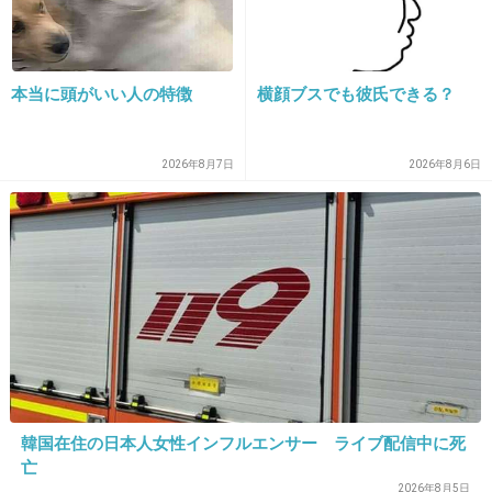
トイレに油浮くし大変な事になると思うよ。
+31
-1
本当に頭がいい人の特徴
横顔ブスでも彼氏できる？
17. 匿名
2026/06/03(水) 16:36:33
2026年8月7日
2026年8月6日
カロリミット飲んでた頃は太らなかった
痩せる訳じゃなくて太らない効果はあると思う
+10
-5
18. 匿名
2026/06/03(水) 16:36:35
フォースコリー
お腹はすっきりする
韓国在住の日本人女性インフルエンサー ライブ配信中に死
+6
-2
亡
2026年8月5日