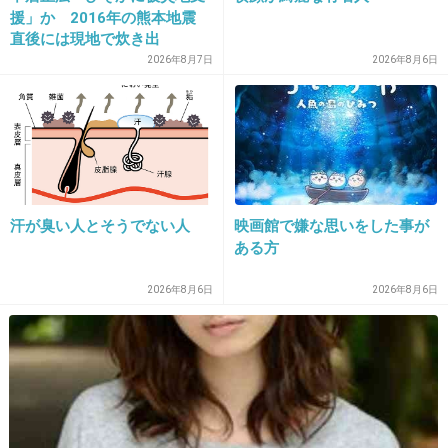
+9
-0
援」か 2016年の熊本地震
直後には現地で炊き出
し “誰にも知られなくて良
2026年8月7日
2026年8月6日
い”と、むしろ強まる福祉活
13. 匿名
2026/06/03(水) 16:30:48
動への思い
大根おろしがいいってよ
+7
-2
汗が臭い人とそうでない人
映画館で嫌な思いをした事が
ある方
14. 匿名
2026/06/03(水) 16:30:52
>>1
2026年8月6日
2026年8月6日
私はデブはサプリを継続的に飲めないから効かないと言っ
てるだけ説を信じてる。
1件の返信
+5
-1