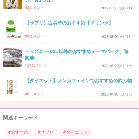
ン、週2ジム」
10キロを週4走ってるのが効果あるのはわかってるので続け
48コメント
2022/11/29(火) 17:04
てるが。
【サプリ】疲労時のおすすめ【ドリンク】
+5
-0
99コメント
2023/03/04(土) 13:34
39. 匿名
2026/06/03(水) 19:01:32
ディズニー•USJ以外のおすすめテーマパーク、遊
園地
筋トレの時にEAA飲むとか、筋トレ後プロテイン飲むとか
169コメント
2024/05/20(月) 14:24
なら。基本は運動と食事だと思ってる。
カロリーカット系のものとかは気休めだと思ってるけどマ
【ダイエット】ノンカフェインでおすすめの飲み物
ンジャロ頼るくらいならサプリメントのほうがマシよ。
+6
-0
68コメント
2025/04/05(土) 12:43
関連キーワード
40. 匿名
2026/06/03(水) 19:01:34
>>7
#おすすめ
#サプリ
#ダイエット
だよね！