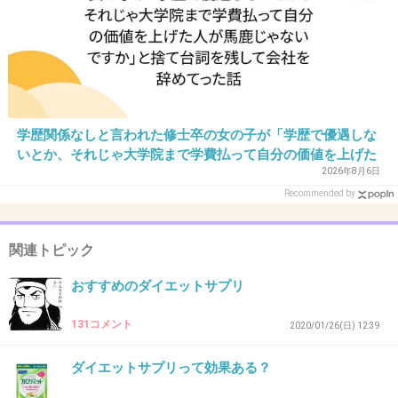
+2
-0
35. 匿名
2026/06/03(水) 18:08:35
DHC カロリーポン
学歴関係なしと言われた修士卒の女の子が「学歴で優遇しな
いとか、それじゃ大学院まで学費払って自分の価値を上げた
ターミナリアベリリカ由来没食子酸20.8mg、バナバ葉由来
人が馬鹿じゃないですか」と捨て台詞を残し会社を辞めてっ
2026年8月6日
た
コロソリン酸1mg、ブラックジンジャー由来ポリメトキシ
Recommended by
フラボン12mg
関連トピック
お菓子を食べる事を減らしたのもあり、どちらの理由で体
重増加が止まったのかは分からない。
おすすめのダイエットサプリ
+0
-0
131コメント
2020/01/26(日) 12:39
ダイエットサプリって効果ある？
36. 匿名
2026/06/03(水) 18:10:28