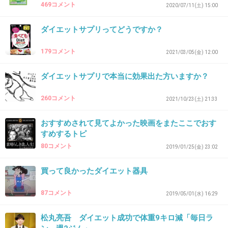
469コメント
2020/07/11(土) 15:00
>>6
これはガチのデブしか買えないんだよね
ダイエットサプリってどうですか？
+7
-0
179コメント
2021/03/05(金) 12:00
ダイエットサプリで本当に効果出た方いますか？
37. 匿名
2026/06/03(水) 18:15:17
260コメント
>>6
2021/10/23(土) 21:33
これを飲むくらいなら絶食するわ
おすすめされて見てよかった映画をまたここでおす
+0
-0
すめするトピ
80コメント
2019/01/25(金) 23:02
買って良かったダイエット器具
38. 匿名
2026/06/03(水) 18:57:15
>>1
87コメント
2019/05/01(水) 16:29
日々ダイエットしてるけど、チートデイはカロリミット飲
んでるよ
松丸亮吾 ダイエット成功で体重9キロ減「毎日ラ
それの効果はわからん