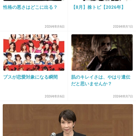
性格の悪さはどこに出る？
【8月】株トピ【2026年】
サプリで痩せることはありまへん
1件の返信
2026年8月6日
2026年8月1日
+11
-1
24. 匿名
2026/06/03(水) 16:51:24
>>4
ブスが恋愛対象になる瞬間
肌のキレイさは、やはり遺伝
利尿作用があるからむくみは解消されつつあるのかなぁと
だと思いませんか？
いう感じ
+5
-0
2026年8月6日
2026年8月7日
25. 匿名
2026/06/03(水) 17:02:57
>>6