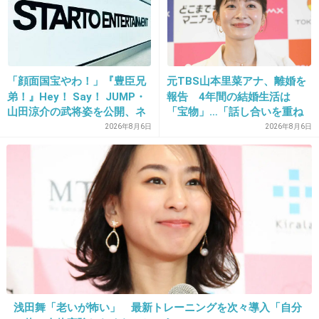
>>14
確かにデブな私はサプリさえも続いたことないです。
定期購入してたサプリも追いつかずに溜まってしまい解約
する始末。
「顔面国宝やわ！」『豊臣兄
元TBS山本里菜アナ、離婚を
+8
-0
弟！』Hey！ Say！ JUMP・
報告 4年間の結婚生活は
山田涼介の武将姿を公開、ネ
「宝物」…「話し合いを重ね
ット歓喜「ビジュ良すぎん」
た結果」決断
2026年8月6日
2026年8月6日
「こんな美しい秀次は初め
28. 匿名
2026/06/03(水) 17:09:33
て」
メタバリアプレミアムex飲んでる
+11
-0
29. 匿名
2026/06/03(水) 17:15:25
>>1
私もパーソナルトレーナーが外食前にカロリミット飲んで
浅田舞「老いが怖い」 最新トレーニングを次々導入「自分
るのを真似して飲み会とかでたまに飲んでる