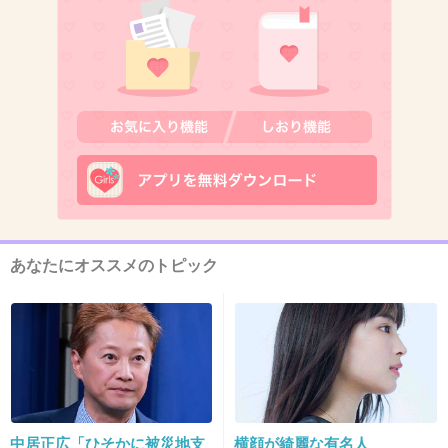
+7
-18
11. 匿名
2026/06/03(水) 16:29:45
>>6
私もコレ気になってる。
薬剤師さん居ないと買えないんだっけ？
誰でもは売ってもらえないのかな？？
1件の返信
あなたにオススメのトピック
+8
-3
12. 匿名
2026/06/03(水) 16:30:37
>>3
ダイエットサプリはどうでもよくて気にさせる作戦だから
中居正広「ひそかに被災地支
横顔が綺麗な有名人