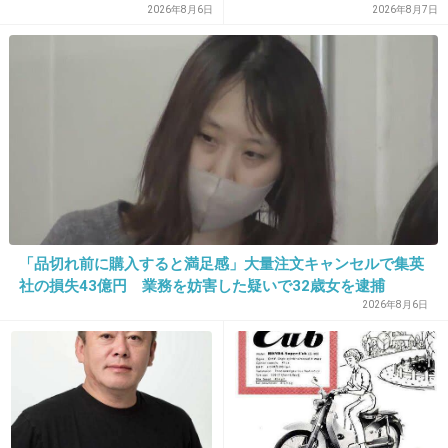
+23
-0
夕方の幼児番組が放送されな
2026年8月6日
2026年8月7日
くなってしまうことへの不満
に様々な意見が集まる
21. 匿名
2026/06/03(水) 16:46:18
私は脂質で太るタイプだからキトサンのサプリ飲んでみよ
うかなと思って調べてた所
+8
-0
「品切れ前に購入すると満足感」大量注文キャンセルで集英
22. 匿名
2026/06/03(水) 16:46:27
社の損失43億円 業務を妨害した疑いで32歳女を逮捕
錠剤で痩せるなら肝臓は悲鳴あげる。頬はコケる。食べた
2026年8月6日
ら運動しないと。デブビジネスやめてくれ。
+4
-1
23. 匿名
2026/06/03(水) 16:49:55