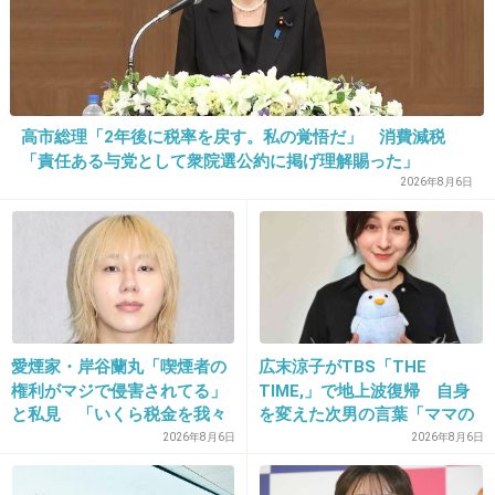
検査の結果、内臓脂肪無くて全て皮下脂肪だった私はコレ
さえも意味ないということですか？
+7
-1
高市総理「2年後に税率を戻す。私の覚悟だ」 消費減税
「責任ある与党として衆院選公約に掲げ理解賜った」
26. 匿名
2026/06/03(水) 17:06:50
2026年8月6日
>>1
色々試したけど便秘気味で体脂肪が多いタイプなら防風通
聖散がいいよ。これを飲みながら脂質を意識した食事と前
より歩くようにしたら痩せたよ。あすけんを課金して体重
と大雑把に食事も記録したよ。お菓子は成分表示をみて脂
質控えめなものを少しなら大丈夫だよ。
愛煙家・岸谷蘭丸「喫煙者の
広末涼子がTBS「THE
+8
-1
権利がマジで侵害されてる」
TIME,」で地上波復帰 自身
と私見 「いくら税金を我々
を変えた次男の言葉「ママの
が払ってるんだと」
ファンの人なら、知りたいん
2026年8月6日
2026年8月6日
じゃないか」
27. 匿名
2026/06/03(水) 17:07:10