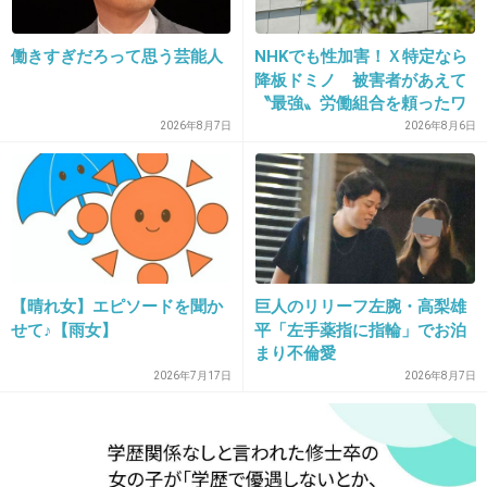
ょーはご飯のときに「あっカロリミット忘れた」と、抜け
出してコンビニに買いに行ってましたよ。他にも1日1食と
かしてましたけど、サプリを飲んでいる時期もあったとい
働きすぎだろって思う芸能人
NHKでも性加害！Ｘ特定なら
降板ドミノ 被害者があえて
うことをお伝えしますね。「だから女は」というけれども
〝最強〟労働組合を頼ったワ
「だから男は」という事案が他にあったとしてもあなたは
ケ
2026年8月7日
2026年8月6日
+4
-0
34. 匿名
2026/06/03(水) 18:07:56
>>6
アライは使ったことないけど有効成分が倍量？入ってるゼ
【晴れ女】エピソードを聞か
巨人のリリーフ左腕・高梨雄
ニカル使ってたよ。
せて♪【雨女】
平「左手薬指に指輪」でお泊
ある程度ダイエットする気な食事してるならおむつほどは
まり不倫愛
必要ないよ、ナプキンしてた。あとトイレは油汚れ酷いか
2026年7月17日
2026年8月7日
らドメスト多用してた。
最初は結婚式に向けたダイエットで自費治療で他のもの(食
欲抑えるものや漢方)と一緒に処方して貰ってたけど妊娠す
るまではこれだけ個人輸入で飲み続けてた。