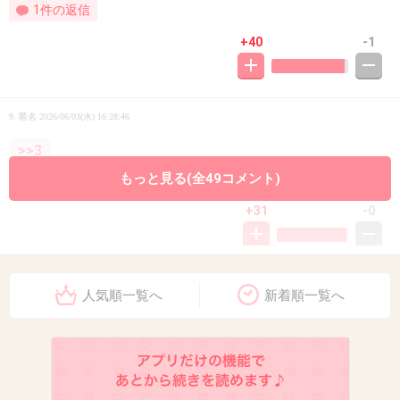
1件の返信
+40
-1
9. 匿名
2026/06/03(水) 16:28:46
>>3
タンが絡んでるんだよ
もっと見る(全49コメント)
+31
-0
10. 匿名
2026/06/03(水) 16:29:03
人気順一覧へ
新着順一覧へ
サプリに頼らなよ。そう言うお前みたいなやつのせいでだから女はって言われ
るんだよ。身の程を弁えろ。薬なんかで痩せないで食事制限運動で痩せろ。そ
う言う甘ったるい思考が人を腐らせるんだよ
2件の返信