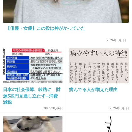
15. 匿名
2026/06/03(水) 16:36:17
>>3
【俳優・女優】この役は神がかっていた
藤原竜也が乗り移った
2026年8月6日
+6
-0
日本の社会保障、岐路に 財
病んでる人が増えた理由
源5兆円見通し立たず―消費
減税
16. 匿名
2026/06/03(水) 16:36:20
2026年8月6日
2026年8月6日
>>6
オムツできる？お尻から油が出るんだよ。