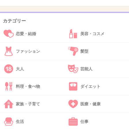
太る仕組みを変えないと
やっぱり運動が代謝が良くなっていいと思う
あと、夕飯の時間を早くして、寝る３時間前に食べないだ
カテゴリー
けで結構痩せたよ
恋愛・結婚
美容・コスメ
+1
-0
ファッション
髪型
41. 匿名
2026/06/03(水) 20:44:30
大人
芸能人
>>8
あれめちゃくちゃ怪しいよね
しかも倖田來未本人が商品について説明してるんだけど
料理・食べ物
ダイエット
「エラグ酸がギュギュギュッとなってすごいんです」みた
いな浅い適当な説明で全然信憑性ないのよw
家族・子育て
医療・健康
+6
-0
生活
仕事