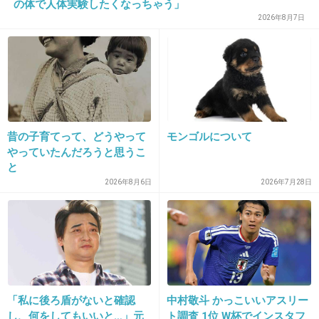
の体で人体実験したくなっちゃう」
ふだん節制してるからあまり気にしないようにしてるけ
2026年8月7日
ど、丸腰で外食するのも抵抗あるからメンタルのために！
+4
-0
30. 匿名
2026/06/03(水) 17:19:23
昔の子育てって、どうやって
モンゴルについて
>>11
やっていたんだろうと思うこ
体重も75㌔以上？とかの規定があった気がする
と
+3
-0
2026年8月6日
2026年7月28日
31. 匿名
2026/06/03(水) 17:20:09
カロリミット使ってるデブいたけど便秘になる
から意味ないって言ってた
「私に後ろ盾がないと確認
中村敬斗 かっこいいアスリー
サプリで痩せるとか考えてたら痩せないと思う
し、何をしてもいいと…」元
ト調査 1位 W杯でインスタフ