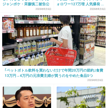
ジャンポケ・斉藤慎二被告公
ォロワー127万増 人気爆発 …
1件の返信
判で被害者女性証言
2位 高橋藍 3位 大谷翔平
2026年8月6日
2026年8月6日
+13
-0
32. 匿名
2026/06/03(水) 17:26:17
>>6
内臓脂肪は食事見直せばすぐ落ちるよね
問題は皮下脂肪なのよ
+17
-1
｢ペットボトル飲料を買わないだけで年間20万円の節約｣食費
13万円→4万円の元浪費主婦が買うのをやめた食品5つ
2026年8月6日
33. 匿名
2026/06/03(水) 17:41:47
>>10
そうでしょうかね。例をあげるとYouTuberのはじめしゃち