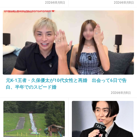
ク秘話》
2026年8月8日
2026年8月8日
16. 匿名
2026/06/03(水) 15:31:05
>>4
一茂がちさ子よりも良純よりも多くギャラ貰っ
元K-1王者・久保優太が10代女性と再婚 出会って6日で告
白、半年でのスピード婚
てるのビックリした
2026年8月8日
5件の返信
+45
-4