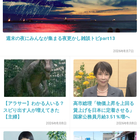
今までが異常に高かっただけだしスポンサーも
減ってるからね
+29
-4
週末の夜にみんなが集まる夜更かし雑談トピpart13
20. 匿名
2026/06/03(水) 15:31:28
2026年8月7日
まだその金額程度しか評価されてないってのも
あるんじゃないの？
+19
-2
【アラサー】わかる人いる？
高市総理「物価上昇を上回る
21. 匿名
2026/06/03(水) 15:32:19
スピり出す人が増えてきた
賃上げを日本に定着させる」
【主婦】
国家公務員月給3.51％増へ
どこも不況でしょうし。
人事院の勧告を受け
2026年8月8日
2026年8月8日
スポンサー企業が昔ほどTVタレント重視じゃな
いからね。特に若い人向けにPRするならいくら