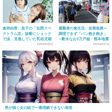
でも帽体変えてやりようがあるし。TVにお金使
わなくなったんだろうね。
+20
-0
倉持由香、息子の「自閉スペ
避難者の食生活、改善急務＝
クトラム症」診断にショック
調理できず「パン飽き飽き」
で涙… 見逃していた乳幼児期
―断水なお3万戸超・熊本地震
22. 匿名
2026/06/03(水) 15:32:22
のサインとは
2026年8月8日
2026年8月7日
馬鹿みたいに人が増えてるからもっと少なくて
いい
1件の返信
+25
-4
23. 匿名
2026/06/03(水) 15:33:02
男が描く女の絵で一番理解できない表現
拘束時間とかがわからないけど、庶民からする