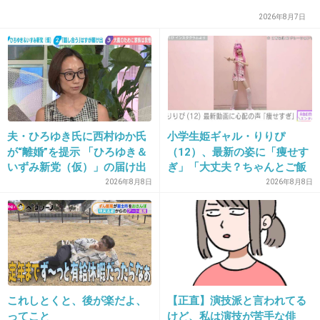
とまだ良いほうって考えてしまう
2026年8月7日
出演時間２時間として１万円だったら時給換算
すると１時間5000円
そんな仕事なかなかない
3件の返信
夫・ひろゆき氏に西村ゆか氏
小学生姫ギャル・りりぴ
+65
-1
が“離婚”を提示 「ひろゆき＆
（12）、最新の姿に「痩せす
いずみ新党（仮）」の届け出
ぎ」「大丈夫？ちゃんとご飯
を知らされず激怒「信頼関係
食べてね」など心配の声
2026年8月8日
2026年8月8日
が保てない状態で夫婦を続け
24. 匿名
2026/06/03(水) 15:33:02
るのは無理」
R1グランプリの優勝経歴があるだけでギャラが安い芸人い
っぱいいますから
+6
-1
これしとくと、後が楽だよ、
【正直】演技派と言われてる
ってこと
けど、私は演技が苦手な俳