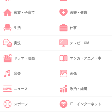
家族・子育て
医療・健康
39. 匿名
2026/06/03(水) 15:41:13
カカロニなんかM1の決勝行ってないじゃん
生活
仕事
R1優勝者で売れっ子なんてせいぜいコシショウくらい
+2
-1
実況
テレビ・CM
ドラマ・映画
マンガ・アニメ・本
40. 匿名
2026/06/03(水) 15:41:32
優勝歴あっても需要がないとね
音楽
画像
+11
-0
ニュース
政治・経済
41. 匿名
2026/06/03(水) 15:42:28
スポーツ
IT・インターネット
>>30