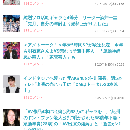
134コメント
2018/05/02(水) 21:38
安いって事は芸能人としてそんだけの人間なん
だよ
純烈ソロ活動ギャラも4等分 リーダー酒井一圭
「先月、自分の年齢より給料上がりました」
+18
-1
172コメント
2019/05/27(月) 10:14
＜アメトーーク！＞年末5時間SPが放送決定 今年
も明石家さんまVS売れっ子若手芸人 「運動神経
33. 匿名
2026/06/03(水) 15:38:39
悪い芸人」「家電芸人」も
>借金（1000万円）を返すには、
151コメント
2020/12/18(金) 20:35
ギャラ安い芸人なのに何借金しとんねん
インドネシアへ渡った元AKB48の仲川遥香、週5本
テレビ出演の売れっ子に「CMはトータル20本以
ギャンブルでもしとるのか？
上」
395コメント
2022/07/24(日) 08:38
2件の返信
「AV作品4本に出演し約38万のギャラを…」“紀州
+14
-1
のドン・ファン殺人公判”明かされた55歳年下妻・
須藤早貴(28歳)の「AV出演の経緯」と「過去がバ