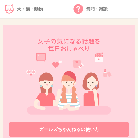
確かに
犬・猫・動物
質問・雑談
全然売れなかった竹内涼真の妹すら、インスタ
案件1つで30万もらえるって言ってたと
恐らくだけどこの人みたいな芸人もテレビでの
実績を看板にしてきっと何かしら案件もらって
食い繋いでいくんじゃないかと思う
男性だとゲーム広告とかタバコとか通販とか結
構見る
+17
-1
42. 匿名
2026/06/03(水) 15:42:40
事務所に言いなよ
じゃもっと売れろって言い返されるだけ
ガールズちゃんねるの使い方
+7
-0