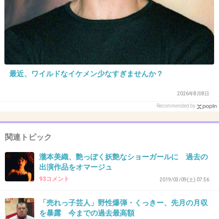
インスタグラマーとかネット配信者のがお金持
ちなイメージあるわ最近は
1件の返信
+12
-0
最近、ワイルドなイケメン少なすぎませんか？
2026年8月8日
Recommended by
31. 匿名
2026/06/03(水) 15:35:42
ただただスタジオで座っててちょっと喋るだけ
関連トピック
でそんなけ貰えるなら上等でしょ。
瀧本美織、艶っぽく妖艶なショーガールに 過去の
+30
-0
出演作品をオマージュ
93コメント
2019/03/09(土) 07:56
32. 匿名
2026/06/03(水) 15:37:59
「売れっ子芸人」野性爆弾・くっきー、先月の月収
を暴露 今までの過去最高額
>>1