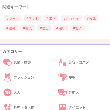
それでも一般人より楽は楽だけど、その安い仕事掴むまで
関連キーワード
かなり苦労してるだろうし
+8
-2
#ギャラ
#テレビ
#出演
#売れっ子
#暴露
#給料
#芸人
#過去
#違い
#驚き
37. 匿名
2026/06/03(水) 15:40:32
>>33
バカは借金する
カテゴリー
+3
-2
恋愛・結婚
美容・コスメ
ファッション
髪型
38. 匿名
2026/06/03(水) 15:41:00
>>1
大人
芸能人
嫌なら出るな こっちも観たくない
+15
-1
料理・食べ物
ダイエット