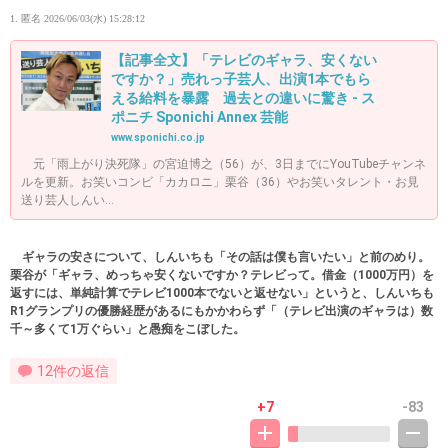
1. 匿名
2026/06/03(水) 15:28:12
【記事全文】「テレビのギャラ、安くない
ですか？」売れっ子芸人、出演1本でもら
える給料を暴露 過去との違いに驚き - ス
ポニチ Sponichi Annex 芸能
www.sponichi.co.jp
元「雨上がり決死隊」の宮迫博之（56）が、3日までにYouTubeチャンネ
ルを更新。お笑いコンビ「カカロニ」栗谷（36）やお笑いタレント・お見
送り芸人しんい…
ギャラの安さについて、しんいちも「その話は僕も言いたい」と前のめり。
栗谷が「ギャラ、めっちゃ安くないですか？テレビって。借金（1000万円）を
返すには、単純計算でテレビ1000本でないと返せない」というと、しんいちも
R1グランプリの優勝経歴があるにもかかわらず「（テレビ出演のギャラは）数
千～多くて1万ぐらい」と愚痴をこぼした。
12件の返信
+7
-83