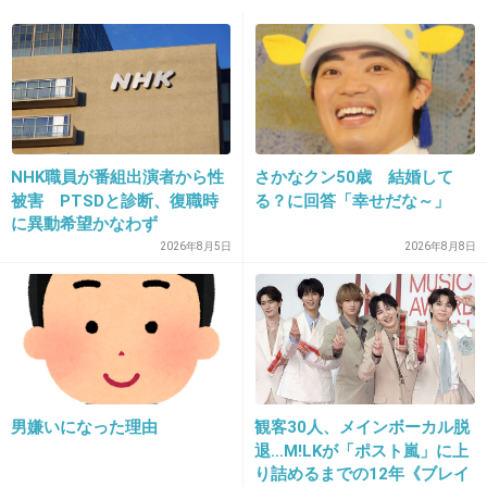
14. 匿名
2026/06/03(水) 15:30:27
>>1
で、「営業が儲かる」だろ
飽きたわ、このネタ
NHK職員が番組出演者から性
さかなクン50歳 結婚して
1件の返信
被害 PTSDと診断、復職時
る？に回答「幸せだな～」
+73
-3
に異動希望かなわず
2026年8月5日
2026年8月8日
15. 匿名
2026/06/03(水) 15:30:34
事前打ち合わせやアンケート書いて、現地まで行ってって
思うと安いね。
ただ民放出て名前売れると他の割の良い話が転がり込んで
くるからみんなテレビ出てるんだろうけど
男嫌いになった理由
観客30人、メインボーカル脱
退…M!LKが「ポスト嵐」に上
+3
-1
り詰めるまでの12年《ブレイ