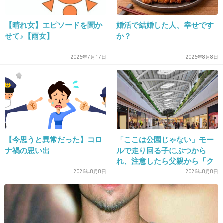
+7
-1
【晴れ女】エピソードを聞か
婚活で結婚した人、幸せです
せて♪【雨女】
か？
28. 匿名
2026/06/03(水) 15:34:43
2026年7月17日
2026年8月8日
それはしんいちだから
+17
-0
29. 匿名
2026/06/03(水) 15:35:02
【今思うと異常だった】コロ
「ここは公園じゃない」モー
テレビ局予算減ってってるから
ナ禍の思い出
ルで走り回る子にぶつから
+3
-0
れ、注意したら父親から「ク
ソババア」の暴言。「子ども
2026年8月8日
2026年8月8日
だから多めに見ろ」を強要し
てくる人物とは
30. 匿名
2026/06/03(水) 15:35:05
>>1