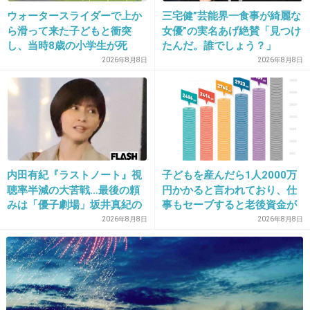
17. 匿名
2026/06/03(水) 15:31:16
ウォータースライダーで上か
三宅健”芸能界一食事が綺麗な
ら滑って来た子どもと衝突
女優”の実名あげ絶賛「見つけ
テレビ局で働いてたけどギャラなんてピンキリ
し、当時8歳の小学生が死
たんだ。誰でしょう？」
じゃん
亡 イベントの引率責任者の
2026年8月8日
2026年8月8日
自分で単価上げる努力すりゃいいのに
町職員を「減給」の懲戒処
分 児童の両親は「軽過ぎ
1万なんてだいぶ低い方だよ
る」「全く納得できない」
島根県邑南町
+19
-5
内田有紀『ラストノート』視
子どもを産んだら1人2000万
18. 匿名
2026/06/03(水) 15:31:17
聴率半減の大苦戦…最後の頼
円かかると言われており、仕
いうたかて土建屋さんの日給よりは貰ってるんでしょう？
みは「優子劇場」坂井真紀の
事もセーブすると老後資金が
“猟奇的演技” が救いの神にな
貯められない…一方、子育て
2026年8月8日
2026年8月8日
+12
-4
るか
していない人は潤沢な資金で
悠々老後だと歪んでいるので
は？→様々な意見
19. 匿名
2026/06/03(水) 15:31:20