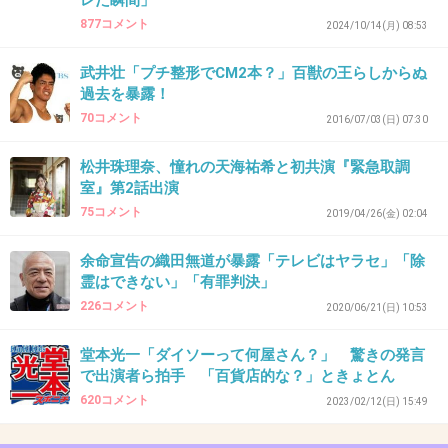
レた瞬間」
34. 匿名
2026/06/03(水) 15:39:18
877コメント
2024/10/14(月) 08:53
だってR1は夢がないから
武井壮「プチ整形でCM2本？」百獣の王らしからぬ
+1
-1
過去を暴露！
70コメント
2016/07/03(日) 07:30
松井珠理奈、憧れの天海祐希と初共演『緊急取調
35. 匿名
2026/06/03(水) 15:40:04
室』第2話出演
賞金もショボいよね？昔はココ山岡よりダイヤモンドを差
75コメント
2019/04/26(金) 02:04
し上げます！って言ってた
余命宣告の織田無道が暴露「テレビはヤラセ」「除
+7
-1
霊はできない」「有罪判決」
226コメント
2020/06/21(日) 10:53
36. 匿名
2026/06/03(水) 15:40:28
堂本光一「ダイソーって何屋さん？」 驚きの発言
で出演者ら拍手 「百貨店的な？」ときょとん
>>23
620コメント
2023/02/12(日) 15:49
プラスしたけど事前のリハとか打ち合わせとかほかにも必
要だろうからもう少し働いてるんじゃなかろうか