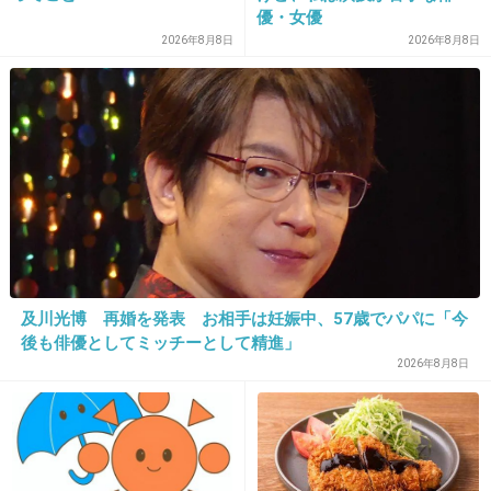
25. 匿名
2026/06/03(水) 15:33:33
優・女優
2026年8月8日
2026年8月8日
>>16
へーそうなんだ
元スポーツ選手枠なのかな
+10
-1
26. 匿名
2026/06/03(水) 15:33:46
芸人界隈の闇営業騒ぎって結局どうなったの
+2
-0
及川光博 再婚を発表 お相手は妊娠中、57歳でパパに「今
後も俳優としてミッチーとして精進」
2026年8月8日
27. 匿名
2026/06/03(水) 15:34:40
>>1
誰よりも面白くなればいいのに。