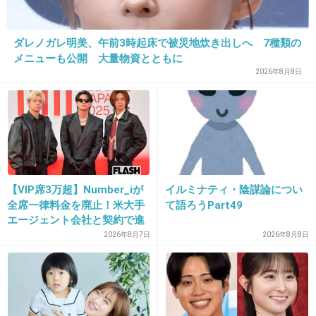
+72
-1
ダレノガレ明美、午前3時起床で被災地炊き出しへ 7種類の
メニューも公開 大量物資とともに
2026年8月8日
19. 匿名
2026/06/03(水) 15:19:08
>>9
平和教育なら靖国み奉納された大量の花嫁人形
をみせりゃいいじゃん
1件の返信
【VIP席3万超】Number_iが
イルミナティ・陰謀論につい
全席一律料金を廃止！米大手
て語ろうPart49
+38
-1
エージェント会社と契約で進
む“世界標準”化
2026年8月7日
2026年8月8日
20. 匿名
2026/06/03(水) 15:19:57
いやいや、基本は中立性、中立的なものでない
とダメでしょう