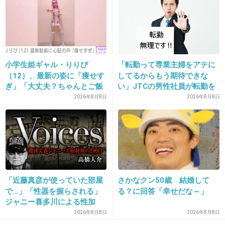
22. 匿名
2026/06/03(水) 15:20:18
>>1
つまりどこかの学校が右翼教育をするのもOKっ
小学生姫ギャル・りりぴ
「転勤って専業主婦をアテに
てこと？
（12）、最新の姿に「痩せす
してるからもう期待できな
ぎ」「大丈夫？ちゃんとご飯
い」JTCの男性社員が転勤を
修学旅行で街宣車に乗って街宣体験とか？
食べてね」など心配の声
命じられるも「妻は3倍稼い
2026年8月8日
2026年8月8日
左翼教育で活動船に乗せるのをアリとするなら
でるので、それなら辞める」
と言ったら、転勤がなくなっ
右翼教育もアリよね？
た
嘘だろ
そんな学校があったらお前ら猛抗議するだろ
「近藤真彦が使っていた部屋
さかなクン50歳 結婚して
で…」「性器を握らされる」
る？に回答「幸せだな～」
3件の返信
ジャニー喜多川による性加
+49
-1
害、語り始めた被害者たち
2026年8月8日
2026年8月8日
《徹底取材の裏側》