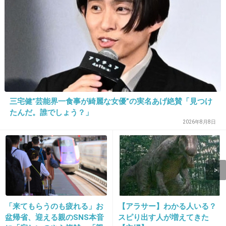
15. 匿名
2026/06/03(水) 15:17:55
>>1
ニヤニヤしながら会見していた
6件の返信
+33
-1
三宅健”芸能界一食事が綺麗な女優”の実名あげ絶賛「見つけ
たんだ。誰でしょう？」
2026年8月8日
16. 匿名
2026/06/03(水) 15:17:59
「来てもらうのも疲れる」お
【アラサー】わかる人いる？
盆帰省、迎える親のSNS本音
スピり出す人が増えてきた
さすが共産党。頭がおかしい。