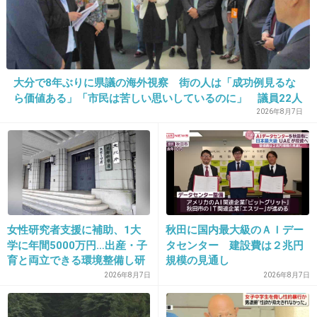
1件の返信
+18
-1
大分で8年ぶりに県議の海外視察 街の人は「成功例見るな
ら価値ある」「市民は苦しい思いしているのに」 議員22人
38. 匿名
2026/06/03(水) 15:28:10
でヨーロッパ 費用は約3400万円
2026年8月7日
関わりたく無いタイプ
+3
-1
39. 匿名
2026/06/03(水) 15:28:45
女性研究者支援に補助、1大
秋田に国内最大級のＡＩデー
>>3
学に年間5000万円…出産・子
タセンター 建設費は２兆円
自分たちの信念は信念として、間違ったことは
育と両立できる環境整備し研
規模の見通し
究力底上げ
2026年8月7日
2026年8月7日
間違ってると受け入れられないならそれは宗教
と一緒では？と思ってしまう。