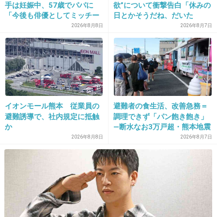
手は妊娠中、57歳でパパに
欲”について衝撃告白「休みの
25. 匿名
2026/06/03(水) 15:21:56
「今後も俳優としてミッチー
日とかそうだね、だいた
>>2
として精進」
い…」
2026年8月8日
2026年8月7日
笑うなよ！！
絶対に！！！
+0
-0
26. 匿名
2026/06/03(水) 15:22:31
イオンモール熊本 従業員の
避難者の食生活、改善急務＝
避難誘導で、社内規定に抵触
調理できず「パン飽き飽き」
>>15
か
―断水なお3万戸超・熊本地震
きったないナリしてよ
2026年8月8日
2026年8月7日
+5
-1
27. 匿名
2026/06/03(水) 15:22:48
>>1