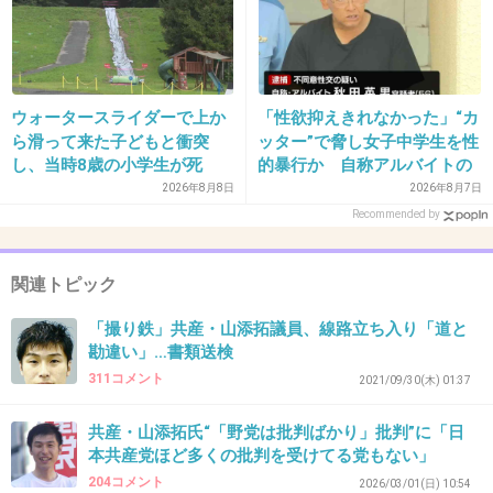
状況やその事象ごとの判断がなくて信念だけ叫
んでるわけでしょ。誰もついて行かないよね。
ここで非を認められたら風向きも少しは変わる
のに、みんな阿呆なのかな。
ウォータースライダーで上か
「性欲抑えきれなかった」“カ
ら滑って来た子どもと衝突
ッター”で脅し女子中学生を性
し、当時8歳の小学生が死
的暴行か 自称アルバイトの
2件の返信
亡 イベントの引率責任者の
56歳男を逮捕 千葉
2026年8月8日
2026年8月7日
+15
-1
町職員を「減給」の懲戒処
Recommended by
分 児童の両親は「軽過ぎ
る」「全く納得できない」
島根県邑南町
関連トピック
40. 匿名
2026/06/03(水) 15:29:17
「撮り鉄」共産・山添拓議員、線路立ち入り「道と
>>15
勘違い」…書類送検
注目されて嬉しかったのかな
311コメント
2021/09/30(木) 01:37
+3
-1
共産・山添拓氏“「野党は批判ばかり」批判”に「日
本共産党ほど多くの批判を受けてる党もない」
204コメント
2026/03/01(日) 10:54
41. 匿名
2026/06/03(水) 15:30:01