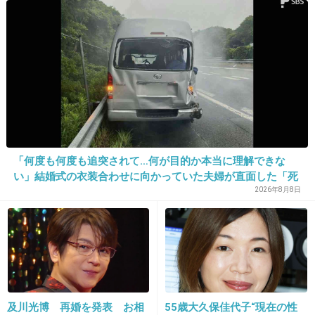
23. 匿名
2026/06/03(水) 15:20:37
東大と共産党の振る舞いってすげー相性悪いよ
基地の外にしか見えないもの
1件の返信
+2
-1
「何度も何度も追突されて…何が目的か本当に理解できな
い」結婚式の衣装合わせに向かっていた夫婦が直面した「死
の恐怖」東名高速で続いた約1.7キロの追突＝静岡
2026年8月8日
24. 匿名
2026/06/03(水) 15:21:18
被害者とその遺族はもはや念頭に無いのか？
何なんだ、こいつら
+19
-1
及川光博 再婚を発表 お相
55歳大久保佳代子“現在の性