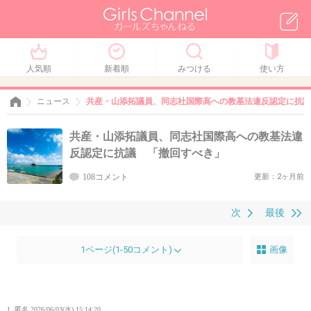
人気順
新着順
みつける
使い方
ニュース
共産・山添拓議員、同志社国際高への教基法違反認定に抗議
共産・山添拓議員、同志社国際高への教基法違
反認定に抗議 「撤回すべき」
108コメント
更新：2ヶ月前
次
最後
1ページ(1-50コメント)
画像
1. 匿名
2026/06/03(水) 15:14:20