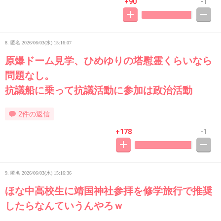
+90
-1
8. 匿名
2026/06/03(水) 15:16:07
原爆ドーム見学、ひめゆりの塔慰霊くらいなら
問題なし。
抗議船に乗って抗議活動に参加は政治活動
2件の返信
+178
-1
9. 匿名
2026/06/03(水) 15:16:36
ほな中高校生に靖国神社参拝を修学旅行で推奨
したらなんていうんやろｗ