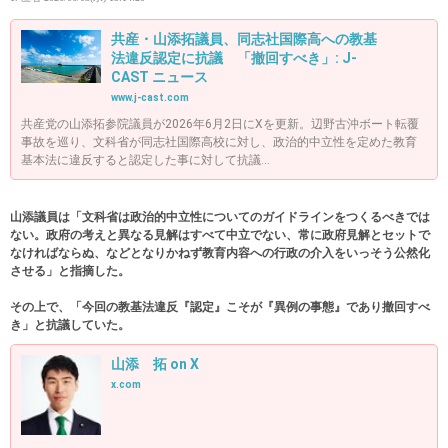
共産・山添拓議員、同志社国際高への教基
法違反認定に抗議 「撤回すべき」: J-
CAST ニュース
www.j-cast.com
共産党の山添拓参院議員が2026年6月2日にXを更新。辺野古沖ボート転覆
事故を巡り、文科省が同志社国際高校に対し、政治的中立性を定めた教育
基本法に違反すると認定した事に対して抗議...
山添議員は「文科省は政治的中立性についてのガイドラインをつくるべきでは
ない。政府の考えと異なる見解はすべて中立でない、常に政府見解とセットで
なければならぬ、などとなりかねず教育内容への行政の介入をいっそう公然化
させる」と指摘した。
その上で、「今回の教基法違反『認定』こそが『異例の事態』であり撤回すべ
き」と抗議していた。
山添 拓 on X
x.com