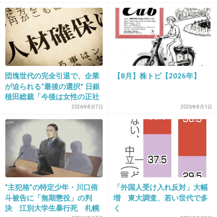
+3
-0
31. 匿名
2026/06/03(水) 15:24:35
国内の教育を国が管理しないで好き勝手やる方が問題だ
団塊世代の完全引退で、企業
【8月】株トピ【2026年】
ろ！何言ってんだよ共産
が迫られる“最後の選択” 日銀
植田総裁「今後は女性の正社
+5
-1
員化と外国人の人材活用が
2026年8月7日
2026年8月1日
鍵」
32. 匿名
2026/06/03(水) 15:24:46
中国の記者には豪華な船に乗せたんでしょ？
“主犯格”の特定少年・川口侑
「外国人受け入れ反対」大幅
1件の返信
斗被告に「無期懲役」の判
増 東大調査、若い世代で多
決 江別大学生暴行死 札幌
く
+23
-1