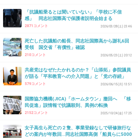
修学旅行で韓国に連れて行って、生徒達に土下
「抗議船乗るとは聞いていない」「学校に不信
感」 同志社国際高で保護者説明会始まる
座させるのを教育だと言い張った学校も過去に
2871コメント
2026/03/28(土) 23:46
はあったしなあ。今でもあるの？
+13
-1
死亡した抗議船の船長、同志社国際高から謝礼6回
受領 国交省「有償性」確認
210コメント
2026/05/23(土) 20:12
42. 匿名
2026/06/03(水) 15:30:24
共産党はなぜたたかれるのか？「山添拓」参院議員
共産党としては
が語る「平和教育への介入問題」と「党の存続」
今後も座り込みデモや、抗議船への修学旅行生の利用を継
579コメント
2026/06/15(月) 13:51
続したいってことだね
国際協力機構(JICA)「ホームタウン」撤回へ 「移
民促進」誤情報で抗議殺到、異例の転換
1件の返信
2152コメント
2025/10/24(金) 17:25
+8
-1
女子高生ら死亡の２隻、事業登録なしで研修旅行な
どの案内が年数回…同志社国際高側「船員らに5000