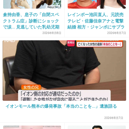
へんな政治色を子どものうちから教えるなんて
倉持由香、息子の「自閉スペ
レインボー池田直人、元読売
宗教虐待と同じレベルでヤバいことなのに
クトラム症」診断にショック
テレビ・佐藤佳奈アナと電撃
議員やってるなら、まずはそこきちんと理解し
で涙… 見逃していた乳幼児期
結婚 相方・ジャンボにサプラ
て発言しろよ
のサインとは
イズ報告
2026年8月8日
2026年8月7日
+31
-1
21. 匿名
2026/06/03(水) 15:20:14
>>19
靖国行くなんて言ったら顔から火吹いて怒りそ
うｗ
イオンモール熊本の爆発事故「本当のことを…」遺族語る
1件の返信
2026年8月7日
+52
-1