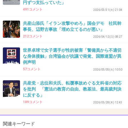
円ずつ支払っていた」
43. 匿名
2026/06/03(水) 15:30:27
491コメント
2026/03/31(火) 21:04
>>27
マジかー
共産山添氏「イラン攻撃やめろ」国会デモ 社民幹
事長、辺野古事故「埋め立てるのが悪い」
1件の返信
212コメント
2026/04/12(日) 08:27
+10
-1
世界卓球で女子選手が性的被害「警備員から不適切
な身体接触」台湾協会が抗議で発覚、国際連盟が異
例声明
44. 匿名
2026/06/03(水) 15:31:23
57コメント
2026/05/05(火) 10:50
>>39
共産党・志位和夫氏、転覆事故めぐる文科省の対応
自分の信念は自分達だけで主張してほしい。よその家の子
を批判 「憲法の教育の自由、教基法、最高裁判決
を巻き込まないでほしい。
に反する」
189コメント
2026/05/28(木) 12:43
1件の返信
+9
-1
関連キーワード