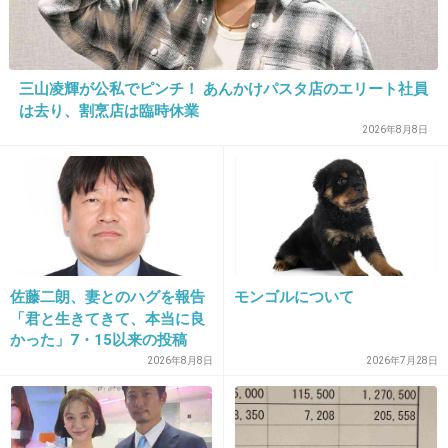
書類送検されてる違法撮り鉄が偉そうに
1件の返信
三山凌輝が公私でピンチ！ あんかけパスタ店のエリート社員
+17
-1
は去り、割烹店は臨時休業
2026年8月8日
28. 匿名
2026/06/03(水) 15:22:58
>>8
そんな当たり前のことさえも分からない政党っ
て怖いよね
佐藤二朗、妻とのハグを報告
モンゴルについて
「君と生きてきて、本当に良
沖縄の抗議船がサヨクなんて中学生でも知って
かった」7・15以来の投稿
「文〇砲より遥かに威力は弱
る
2026年8月8日
2026年7月28日
いが…」
+25
-1