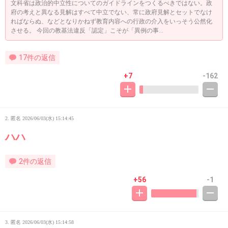
文科省は政治的中立性についてのガイドラインをつくるべきではない。政
府の考えと異なる見解はすべて中立でない、常に政府見解とセットでなけ
ればならぬ、などとなりかねず教育内容への行政の介入をいっそう公然化
させる。 今回の教基法違反「認定」こそが「異例の事...
17件の返信
+7
-162
2. 匿名
2026/06/03(水) 15:14:45
ハハ
2件の返信
+56
-1
3. 匿名
2026/06/03(水) 15:14:58