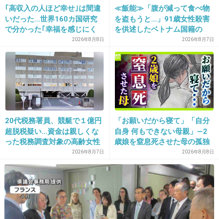
｢高収入の人ほど幸せ｣は間違
≪飯能≫「腹が減って食べ物
>>22
いだった…世界160カ国研究
を盗もうと…」91歳女性殺害
猛抗議も抗議もしないと思うよ
で分かった｢幸福を感じにく
を供述したベトナム国籍の
素晴らしい！わたしたちも負けていられないわ
くなる年収｣の分岐点
男、在留資格なし…奪った車
2026年8月8日
2026年8月7日
って褒め称えるんじゃない？
で“3台追突”の逃走劇
+0
-9
36. 匿名
2026/06/03(水) 15:27:16
20代税務署員、競艇で１億円
「お願いだから寝て」「自分
>>32
超脱税疑い…資金は親しくな
自身 何もできない母親」―2
日本共産党がプレゼントした船でしょ
った税務調査対象の高齢女性
歳娘を窒息死させた母の孤独
から受け取ったか
「娘は『ママどうして』と」
2026年8月7日
2026年8月8日
+16
-1
限界の年子ワンオペ育児 法
廷での懺悔と声なきSOS
37. 匿名
2026/06/03(水) 15:27:28