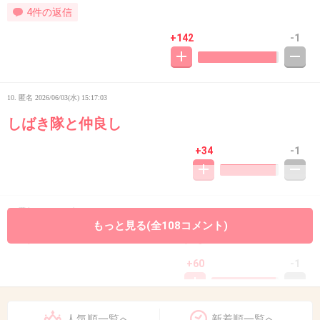
4件の返信
+142
-1
10. 匿名
2026/06/03(水) 15:17:03
しばき隊と仲良し
+34
-1
11. 匿名
2026/06/03(水) 15:17:41
もっと見る(全108コメント)
もう仲間って暴露してるようなもんじゃん
+60
-1
人気順一覧へ
新着順一覧へ