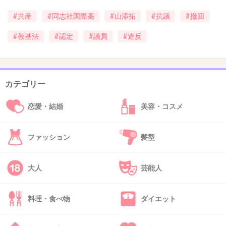
#共産
#同志社国際高
#山添拓
#抗議
#撤回
45. 匿名
2026/06/03(水) 15:31:34
わかりやすい反日活動
#教基法
#認定
#議員
#違反
+14
-1
カテゴリー
46. 匿名
2026/06/03(水) 15:32:07
恋愛・結婚
美容・コスメ
社会党は身内から辺野古のことに関して批判の声が上がっ
たけど共産党は出ないん？
ファッション
髪型
1件の返信
+8
-1
大人
芸能人
料理・食べ物
ダイエット
48. 匿名
2026/06/03(水) 15:34:56