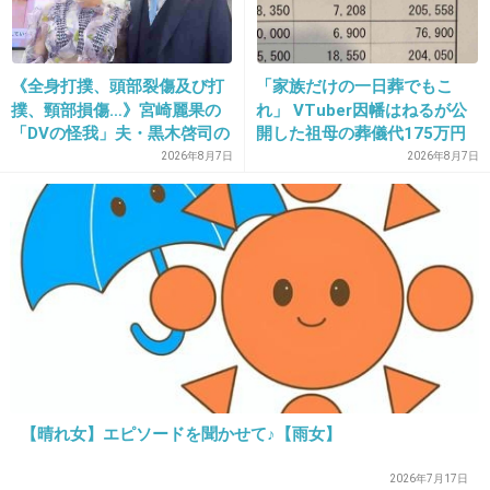
29. 匿名
2026/06/03(水) 15:23:20
>>21
《全身打撲、頭部裂傷及び打
「家族だけの一日葬でもこ
撲、頸部損傷…》宮崎麗果の
れ」 VTuber因幡はねるが公
靖国＝反平和となる思考回路がわからん。あの
「DVの怪我」夫・黒木啓司の
開した祖母の葬儀代175万円
大量の花嫁人形ほど戦争の悲惨さを伝えるもの
逮捕で始まる「夫婦の闘争」
が話題
2026年8月7日
2026年8月7日
はないし、靖国にいくと戦争は絶対にしてはな
らぬとわかるじゃないか。
+43
-1
30. 匿名
2026/06/03(水) 15:24:25
これって、中立と言うなら多様性を認めろってことだよね
【晴れ女】エピソードを聞かせて♪【雨女】
中立じゃない学校、洗脳させる教育をする学校の存在も認
めろってこと
2026年7月17日
進学させるのも危険になるとは嫌な時代になったもんだ