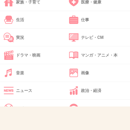
>>1
家族・子育て
医療・健康
ヤフコメに専門家のコメント欄がある
それに凄く納得するコメントがあったんだよね
生活
仕事
「中立性が脅かされると批判してるけど、もし
基地賛成の人の意見を積極的に取り入れて平和
実況
テレビ・CM
学習とした場合は『偏って中立性がない』批判
したと思う。この人達の言う中立は自分達の意
ドラマ・映画
マンガ・アニメ・本
見と思想」
音楽
画像
+18
-1
ニュース
政治・経済
49. 匿名
2026/06/03(水) 15:36:15
スポーツ
IT・インターネット
>>22
森友のころに日本を知る教育をする幼稚園をマ
犬・猫・動物
質問・雑談