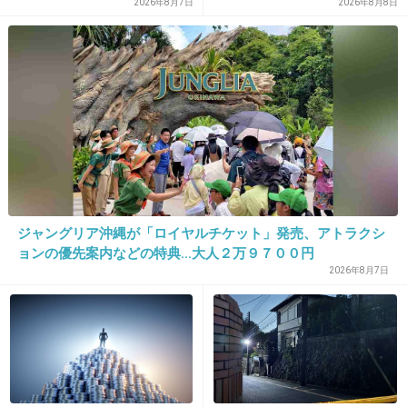
地裁
2026年8月7日
2026年8月8日
33. 匿名
2026/06/03(水) 15:25:00
>>15
高校生が亡くなってるのにね
+22
-1
ジャングリア沖縄が「ロイヤルチケット」発売、アトラクシ
34. 匿名
2026/06/03(水) 15:25:38
ョンの優先案内などの特典…大人２万９７００円
2026年8月7日
>>1
毎度のことながら永遠の厨２病だなあ
+3
-1
35. 匿名
2026/06/03(水) 15:26:40