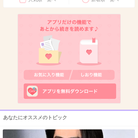
12. 匿名
2026/06/03(水) 15:17:42
黙れ しばき隊の友人
+59
-1
13. 匿名
2026/06/03(水) 15:17:45
中国の国営放送で政府批判をする国会議員
+68
-1
14. 匿名
2026/06/03(水) 15:17:52
変態ヤマタクセンセ？
あなたにオススメのトピック
+3
-1