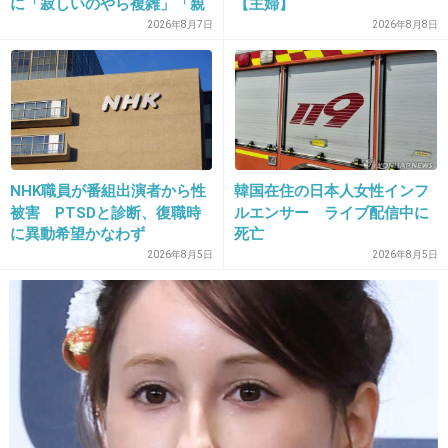
に「寂しいのやら複雑」「親
【主婦】
孝行だと思っていたのに」
+75
-1
2026年8月7日
2026年8月8日
17. 匿名
2026/06/03(水) 15:18:16
政治的中立性を守るために、政治家がみだりに
文科省を批判すべきではない。
NHK職員が番組出演者から性
韓国在住の日本人女性インフ
被害 PTSDと診断、復職時
ルエンサー ライブ配信中に
+13
-1
に異動希望かなわず
死亡
2026年8月5日
2026年8月5日
18. 匿名
2026/06/03(水) 15:18:40
同志社も同志社よねｗ助成金切るっていったら
速攻手のひら返しだもんね。思想なんて全くな
いのよ。
1件の返信