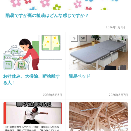
+37
-0
酷暑ですが庭の植栽はどんな感じですか？
2026年8月7日
40. 匿名
2026/06/03(水) 14:55:46
>>1
ゆっくり待てばええやん、余裕ないやつ増えた
ね
+46
-1
お盆休み、大掃除、断捨離す
簡易ベッド
る人！
41. 匿名
2026/06/03(水) 14:55:46
2026年8月8日
2026年8月7日
>>1
この人だって並んでるのに、あまりに自己中な
お願いだよねw