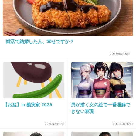
むしろ少ない人はセルフ行ってほしいじゃない
の？
1件の返信
+462
-3
婚活で結婚した人、幸せですか？
2026年8月8日
【お盆】in 義実家 2026
男が描く女の絵で一番理解で
16. 匿名
2026/06/03(水) 14:51:02
きない表現
>>2
2026年8月8日
2026年8月7日
逆じゃない？