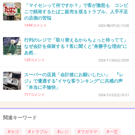
「マイセンって何ですか？」で客が激怒も コンビ
4件の返信
ニで頻発するたばこ販売を巡るトラブル、人手不足
の店側の苦悩
+7
-18
1494コメント
2023/08/07(月) 12:38
行列のレジで「取り替えるからちょっと待ってて」
45. 匿名
2026/06/03(水) 14:56:52
なぜ会計を保留する？客に聞くと“身勝手な理由”に
あ然…
流れが速い列に並べたと思ってもレシート交換
129コメント
2024/11/24(日) 20:59
のタイミングになったり
前のお客さんの支払いがトラブったり
スーパーの店員「会計後にお願いしたい」 『レ
ジ』で遭遇する“イヤな客ランキング”に共感の声
「本当に不愉快」
レジで待つのも人生よ
717コメント
2024/12/22(日) 23:31
+38
-0
関連キーワード
46. 匿名
2026/06/03(水) 14:57:16
#カゴ
#トラブル
#レジ
#ワガママ
#一言