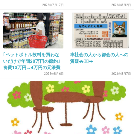
2026年7月17日
2026年8月2日
37. 匿名
2026/06/03(水) 14:55:20
うちも週1の買い物だから日用品含めて3カゴ余裕で行く
快適な買い物の邪魔してごめんね
+1
-4
｢ペットボトル飲料を買わな
車社会の人から都会の人への
いだけで年間20万円の節約｣
質疑🚗🏃‍♀️‍➡️
38. 匿名
2026/06/03(水) 14:55:29
食費13万円→4万円の元浪費
少ない人こそセルフレジ
主婦が買うのをやめた食品5
2026年8月6日
2026年8月7日
つ
これ以外の回答があるのだろうか
+55
-2
39. 匿名
2026/06/03(水) 14:55:44
「順番ですから」じゃ通用しないんか