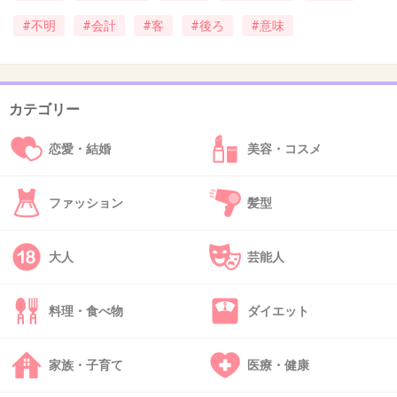
創作は「」が多い
#不明
#会計
#客
#後ろ
#意味
+0
-0
カテゴリー
47. 匿名
2026/06/03(水) 14:57:26
カゴ３つの人ってあまり見かけないけどな
恋愛・結婚
美容・コスメ
車でも持って帰るの大変そう
カゴ３つ持参するの？
ファッション
髪型
4件の返信
+2
-8
大人
芸能人
料理・食べ物
ダイエット
48. 匿名
2026/06/03(水) 14:58:05
>>2
家族・子育て
医療・健康
たまには家から出て近所のスーパーのぞいてこ