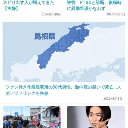
スピり出す人が増えてきた
被害 PTSDと診断、復職時
なーと思ったわ
【主婦】
に異動希望かなわず
2026年8月8日
2026年8月5日
+111
-7
21. 匿名
2026/06/03(水) 14:51:24
つまらん
+4
-1
22. 匿名
2026/06/03(水) 14:51:29
ファン付き作業服着用の50代男性、熱中症の疑いで死亡…ス
ポーツドリンクも持参
>>4
2026年8月8日
分かる
段ボール３つ分は余裕
+29
-1