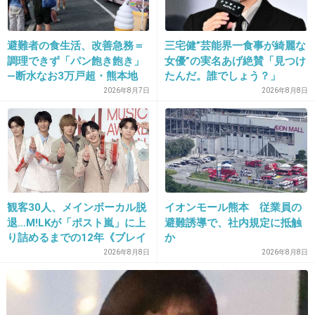
避難者の食生活、改善急務＝
三宅健”芸能界一食事が綺麗な
23. 匿名
2026/06/03(水) 14:51:51
調理できず「パン飽き飽き」
女優”の実名あげ絶賛「見つけ
>>4
―断水なお3万戸超・熊本地
たんだ。誰でしょう？」
ほんっと。OKは大量買いになるし大量買いの人
震
2026年8月7日
2026年8月8日
ばかり。
+51
-4
24. 匿名
2026/06/03(水) 14:52:06
観客30人、メインボーカル脱
イオンモール熊本 従業員の
退…M!LKが「ポスト嵐」に上
避難誘導で、社内規定に抵触
大量購入者は優遇すべきだよ。
り詰めるまでの12年《ブレイ
か
ク秘話》
2026年8月8日
2026年8月8日
真っ先に店員がテキパキ片付けるべき
弁当一個の客とは購入額が違う
+33
-13