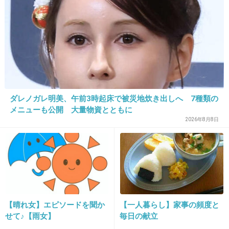
いにこい
+45
-1
36. 匿名
2026/06/03(水) 14:55:19
店員してますが
ダレノガレ明美、午前3時起床で被災地炊き出しへ 7種類の
一度に大量に買われると
結構焦ります💦
メニューも公開 大量物資とともに
2026年8月8日
少ない量の人の方が
店員側からしたら助かるのは現実です…
ただ経営者側は少ない量を買う客より
大量に買う客に愛想良くしろてうるさい
7件の返信
+7
-54
【晴れ女】エピソードを聞か
【一人暮らし】家事の頻度と
せて♪【雨女】
毎日の献立