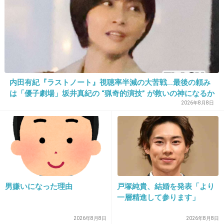
25. 匿名
2026/06/03(水) 14:52:26
田舎の人の買い出しかな、キモい
1件の返信
内田有紀『ラストノート』視聴率半減の大苦戦…最後の頼み
は「優子劇場」坂井真紀の “猟奇的演技” が救いの神になるか
+4
-42
2026年8月8日
26. 匿名
2026/06/03(水) 14:52:39
>>2
逆じゃない？
男嫌いになった理由
戸塚純貴、結婚を発表「より
一層精進して参ります」
大量こそ慣れてるレジ店員さんの方が確実に早
いよ
2026年8月8日
2026年8月8日