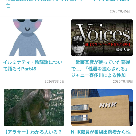
亡
+2
-21
2026年8月5日
19. 匿名
2026/06/03(水) 14:51:17
>>2
わがままな人が増えすぎぃ
イルミナティ・陰謀論につい
「近藤真彦が使っていた部屋
3件の返信
て語ろうPart49
で…」「性器を握らされる」
ジャニー喜多川による性加
+190
-0
害、語り始めた被害者たち
2026年8月8日
2026年8月8日
《徹底取材の裏側》
20. 匿名
2026/06/03(水) 14:51:22
>>2
逆に私は、友人レジ並んて前がこの人なら
【アラサー】わかる人いる？
NHK職員が番組出演者から性
自分がさっさとセルフレジ行ったらそれで済む