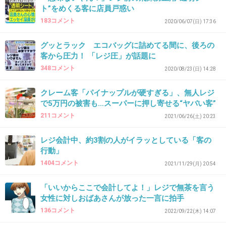
な人いるよね。
ト”をめくる客に店員戸惑い
183コメント
2020/06/07(日) 17:36
1件の返信
グッとラック エコバッグに詰めてる間に、後ろの
+60
-3
客から圧力！ 「レジ圧」が話題に
348コメント
2020/08/23(日) 14:28
43. 匿名
2026/06/03(水) 14:56:24
クレーム客「パイナップルが硬すぎる」、無人レジ
で5万円の被害も…スーパーに押し寄せる“ヤバい客”
>>8
211コメント
年寄りは買い物の量が多いよ。
2021/06/26(土) 20:23
+1
-17
レジ会計中、約3割の人がイラッとしている「客の
行動」
1404コメント
2021/11/29(月) 20:54
44. 匿名
2026/06/03(水) 14:56:31
「いいからここで会計してよ！」レジで無茶を言う
スーパーも大量購入者は、こちらへ！ってのを設けるべき
女性に対しおばあさんが放った一言に拍手
そこ店員二名で対応する
136コメント
2022/09/22(木) 14:07
少ししか買ってないひとと、大量の人を同じにしてるのが間違い