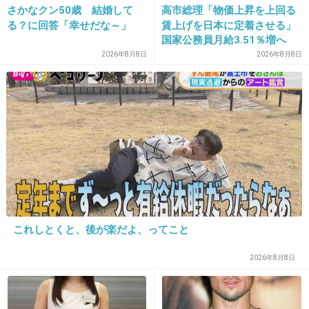
さかなクン50歳 結婚して
高市総理「物価上昇を上回る
嫌なら少ない客の後ろ並べばええのに
る？に回答「幸せだな～」
賃上げを日本に定着させる」
国家公務員月給3.51％増へ
+39
-1
人事院の勧告を受け
2026年8月8日
2026年8月8日
32. 匿名
2026/06/03(水) 14:54:18
何を語るトピなの？
+13
-0
33. 匿名
2026/06/03(水) 14:54:20
これしとくと、後が楽だよ、ってこと
この元記事の人は気が利く
レジの人が打ちやすい入れ方してる
グチャグチャに入れて2カゴに入れてあるとレジの人もかき分けて、商品を横に
2026年8月8日
置いてから最後にカゴの上に置いたりして大変なんだよね
まあ、レジの人が要領が悪くて迷い過ぎて横から見ててイライラ💢する
+2
-16