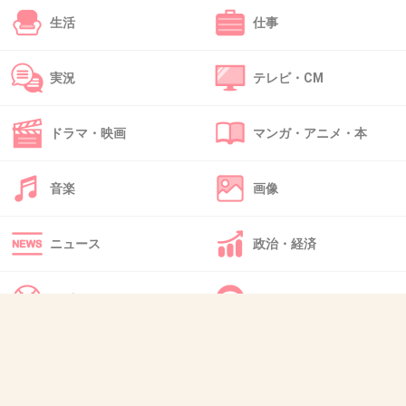
い
生活
仕事
+20
-1
実況
テレビ・CM
49. 匿名
2026/06/03(水) 14:58:19
ドラマ・映画
マンガ・アニメ・本
>>7
それ。並んでる人のカゴ見りゃわかるじゃん。
音楽
画像
量が少ないところに並ぶよね。
ニュース
政治・経済
4件の返信
+99
-2
スポーツ
IT・インターネット
犬・猫・動物
質問・雑談
50. 匿名
2026/06/03(水) 14:58:20
>>1