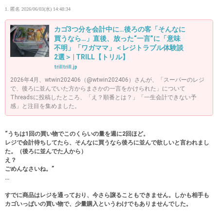
1. 匿名
2026/06/03(水) 14:48:34
カゴ3つ分を会計中に…後ろの客「そんなに
買うなら…」直後、放った“一言”に「意味
不明」「ワガママ」＜レジトラブル体験談
2選＞ | TRILL【トリル】
trilltrill.jp
2026年4月、wtwin202406（@wtwin202406）さんが、「スーパーのレジ
で、後ろに並んでいた方からまさかの一言をかけられた」について
Threadsに投稿したところ、「え？順番とは？」「一生会計できない予
感」と注目を集めました。
“うちは1回の買い物でこのくらいの量を週に2回ほど。
レジで会計待ちしてたら、そんなに買うなら後ろに並んで欲しいと言われまし
た。（後ろに並んでた人から）
え？
ごめんなさいね。”
…
すでに商品はレジを通っており、今さら譲ることもできません。しかも相手も
カゴいっぱいの買い物で、少量購入というわけでもありませんでした。