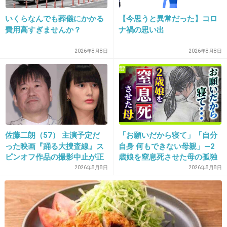
いくらなんでも葬儀にかかる
【今思うと異常だった】コロ
2件の返信
費用高すぎませんか？
ナ禍の思い出
+343
-4
2026年8月8日
2026年8月8日
14. 匿名
2026/06/03(水) 14:50:55
そんなに買うなら後ろにって意味不明
列ある限り永遠に買えないじゃんｗ
佐藤二朗（57） 主演予定だ
「お願いだから寝て」「自分
5件の返信
った映画『踊る大捜査線』ス
自身 何もできない母親」―2
ピンオフ作品の撮影中止が正
歳娘を窒息死させた母の孤独
+536
-0
式に決定
「娘は『ママどうして』と」
2026年8月8日
2026年8月8日
限界の年子ワンオペ育児 法
廷での懺悔と声なきSOS
15. 匿名
2026/06/03(水) 14:50:58
>>2