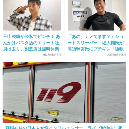
+214
-0
17. 匿名
2026/06/03(水) 14:51:07
カゴ3つの人の後ろとか絶対に並ばない
三山凌輝が公私でピンチ！ あ
「あの、ナメてます？」ショ
んかけパスタ店のエリート社
ートスリーパー・堀大輔氏が
何なら2個でも可能な限り避ける
員は去り、割烹店は臨時休業
高須幹弥氏にブチギレ「睡眠
不足の人＝キレやすい」SNS
2026年8月8日
2026年8月8日
2件の返信
で物議
+213
-2
18. 匿名
2026/06/03(水) 14:51:13
>>12
それ上沼恵美子の発言じゃん。
パクるのやめよ
1件の返信
韓国在住の日本人女性インフルエンサー ライブ配信中に死