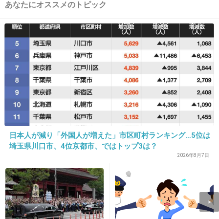
あなたにオススメのトピック
+15
-88
12. 匿名
2026/06/03(水) 14:50:32
あんなスーパーにとっては大量買いの客のほう
がありがたいねん
大福一個の貧乏客の方が後ろ並べや
5件の返信
日本人が減り「外国人が増えた」市区町村ランキング…5位は
+328
-34
埼玉県川口市、4位京都市、ではトップ3は？
2026年8月7日
13. 匿名
2026/06/03(水) 14:50:38
子どものお使いじゃあるまいしある程度前の人
がどれくらい買ってるか見て並ぶやろ