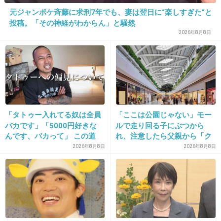
元ジャンポケ斉藤に求刑7年でも、妻は翌日に“楽しすぎた“と
投稿。「その神経がわからん」と騒然
29. 匿名
2026/06/03(水) 14:53:14
2026年8月8日
1件の返信
+33
-1
「タトゥー入れてる奴は全員
「ここは公園じゃない」モー
30. 匿名
2026/06/03(水) 14:53:25
バカです」「5000円好きな
ルで走り回る子にぶつから
んです、バカって」 この道
れ、注意したら父親から「ク
>>1
23年の彫り師YouTuberの動
ソババア」の暴言。「子ども
2026年8月8日
2026年8月8日
急いでいるときは買い物やめればいいのに。
画が話題
だから多めに見ろ」を強要し
てくる人物とは
+44
-3
31. 匿名
2026/06/03(水) 14:53:28