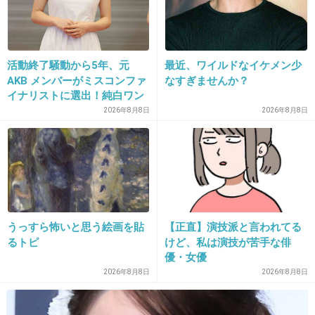
34. 匿名
2026/06/03(水) 14:54:45
活動終了騒動から5年、元
最近、ワイルドなイケメン少
>>5
AKB メンバーがミスコンファ
なすぎませんか？
イナリストに選出！純白ワン
男4人女1人の5人きょうだいで育ったから、子
ピで再起へ
2026年8月8日
2026年8月8日
供の頃はこれが普通だと思ってたよ
食費がいくらだったかは知らない
+61
-1
うっすら怖いと思う絵画を貼
【正直】演技派と言われてる
35. 匿名
2026/06/03(水) 14:54:57
るトピ
けど、私は演技が苦手な俳
>>2
優・女優
逆だし
2026年8月8日
2026年8月8日
その理論なら、少ない買い物せずにまとめて買