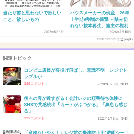
+72
-1
当たり前と思わないで欲しい
ハウスメーカーの倒産、26年
こと、欲しいもの
上半期9割増の衝撃 ～踏み切
れない抜本再生、施主の権利
42. 匿名
2026/06/03(水) 14:56:21
保護も重要 ～
2026年8月4日
2026年7月18日
>>13
Recommended by
そう思うんだけど、前に沢山買い物した時に後
ろに来た人があからさまにイライラしてて気分
関連トピック
悪かった事ある。
コンビニ店員が客投げ飛ばし、意識不明 レジでト
腕組みし出して指を小刻みに動かして無言の
ラブルか
「まだ？」みたいなポーズ。
345コメント
2020/05/20(水) 20:19
別に然程混雑もしてなかったしその人は量も無
後ろの客が近すぎる！会計レジの順番待ち体験に
かったからサッサと済ませたいならセルフ行く
SNSで共感続出「カートがぶつかる」「鼻息も感じ
か他の空いてるレジ行けばいいのに、わざわざ
る」
229コメント
大量買いしてる私の後ろに来てイライラアピ。
2022/12/16(金) 19:43
その付いてる目は節穴かよと思った、本当に変
「意味ないやん！」レジ前の飛沫防止用”透明シー