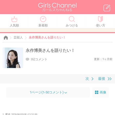
人気順
新着順
みつける
使い方
芸能人
永作博美さんを語りたい！
永作博美さんを語りたい！
162コメント
更新：1ヶ月前
次
最後
1ページ(1-50コメント)
画像
1. 匿名
2026/06/03(水) 13:51:00