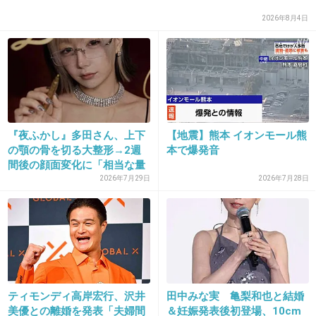
2026年8月4日
31. 匿名
2026/06/03(水) 13:57:38
>>9
ドラマ 時すでにお寿司の時、かわいらしいけどちゃんと56
歳に見えるよ☺️
1件の返信
『夜ふかし』多田さん、上下
【地震】熊本 イオンモール熊
+15
-8
の顎の骨を切る大整形→2週
本で爆発音
間後の顔面変化に「相当な量
切...
2026年7月29日
2026年7月28日
32. 匿名
2026/06/03(水) 13:58:00
安倍なつみに似てる
+6
-8
ティモンディ高岸宏行、沢井
田中みな実 亀梨和也と結婚
美優との離婚を発表「夫婦間
＆妊娠発表後初登場、10cm
33. 匿名
2026/06/03(水) 13:58:03