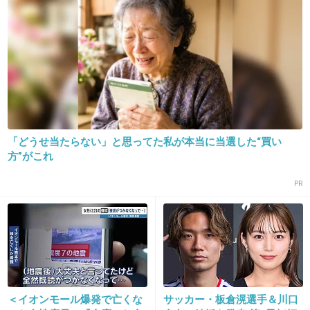
23. 匿名
2026/06/03(水) 13:54:28
ribbonから女優になって少しづつステップアッ
プしていって
1998年の冷たい月が大役だったね
永作は主演の明菜ちゃんと
堂々と渡り合ってて凄かった！
「どうせ当たらない」と思ってた私が本当に当選した“買い
方”がこれ
そしてその翌年に週末婚でついに主演
PR
+34
-1
24. 匿名
2026/06/03(水) 13:54:54
>>14
＜イオンモール爆発で亡くな
サッカー・板倉滉選手＆川口
他の２人って顔似てるね、こうやって見ると