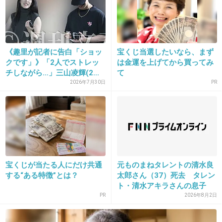
21. 匿名
2026/06/03(水) 13:54:05
>>7
週末婚じゃない？
《趣里が記者に告白「ショッ
宝くじ当選したいなら、まず
クです」》「2人でストレッ
は金運を上げてから買ってみ
1件の返信
チしながら…」三山凌輝(2...
て
2026年7月30日
PR
+15
-1
22. 匿名
2026/06/03(水) 13:54:20
>>1
実家が苺農家
宝くじが当たる人にだけ共通
元ものまねタレントの清水良
する“ある特徴”とは？
太郎さん（37）死去 タレン
ト・清水アキラさんの息子
2件の返信
PR
2026年8月2日
+11
-1