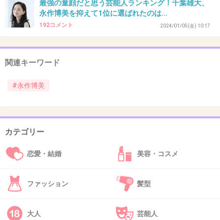
最強の童顔だと思う芸能人ランキング！千葉雄大、
永作博美を抑えて1位に選ばれたのは…
40. 匿名
2026/06/03(水) 14:01:56
192コメント
2024/01/05(金) 10:17
何度もガルで書いたことあるけど、私が１８歳
のとき、おとなのバレエ教室で一緒だった
当時永作さんは２８歳
関連キーワード
芸能人の骨格って感じで、画面で見るより足も
#永作博美
細くて真っ直ぐだし更衣室で2人きりになった
時も気さくで優しかった
それからファンです
カテゴリー
+64
-3
恋愛・結婚
美容・コスメ
41. 匿名
2026/06/03(水) 14:02:05
ファッション
髪型
>>31
今回のドラマは若く見えるけどその前のNHKの
大人
芸能人