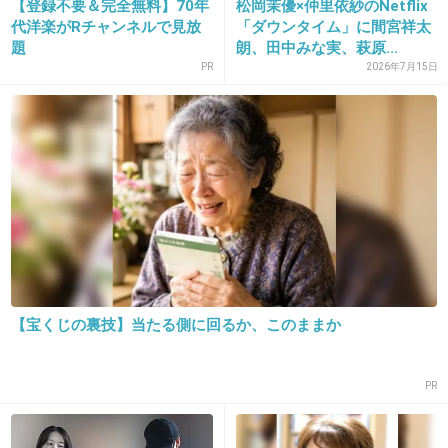
【登録不要＆完全無料】70年
松岡茉優×仲里依紗のNetflix
COCOも全員いなくなってしまったし（三浦理
代洋楽がRチャンネルで見放
「ダウンタイム」に間宮祥太
恵子も）…
題
朗、田中みな実、萩原...
PR
2026年7月15日
あの当時のアイドルでは唯一の生き残りだね
1件の返信
+27
-1
20. 匿名
2026/06/03(水) 13:54:03
>>7
週末婚？
【宝くじの裏技】当たる側に回るか、このままか
2件の返信
PR
+46
-1