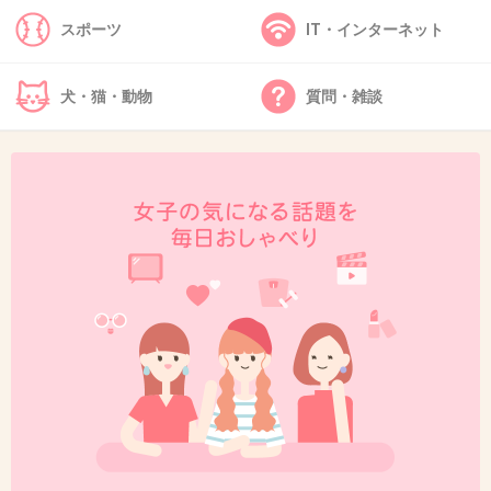
ね。
スポーツ
IT・インターネット
+12
-1
犬・猫・動物
質問・雑談
44. 匿名
2026/06/03(水) 14:03:20
>>36
ガル民の一番嫌いなタイプなのに絶賛の嵐
1件の返信
+10
-2
45. 匿名
2026/06/03(水) 14:05:03
ラヴィットでニコニコ表情豊かでかわいかった
共演者がみんなデレデレしたくなるのわかる