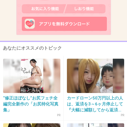
+3
-1
14. 匿名
2026/06/03(水) 13:53:28
このCD好きだった
あなたにオススメのトピック
3件の返信
+16
-1
15. 匿名
2026/06/03(水) 13:53:34
“修正ほぼなし”お尻フェチ全
カードローン50万円以上の人
編完全新作の「お尻特化写真
は、返済を3～6ヶ月停止して
>>8
マジでジャニーズってやりたい放題だな
集」
『大幅に減額してから返済...
PR
PR
+10
-6