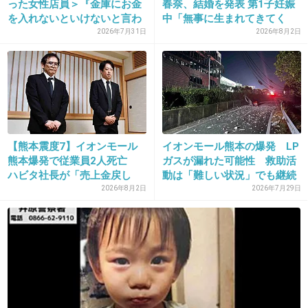
った女性店員＞『金庫にお金
春奈、結婚を発表 第1子妊娠
を入れないといけないと言わ
中「無事に生まれてきてく
+8
-0
れ...
れ...
2026年7月31日
2026年8月2日
25. 匿名
2026/06/03(水) 13:55:10
ボールのコントロールは高めだと悪くなる。
+1
-1
【熊本震度7】イオンモール
イオンモール熊本の爆発 LP
熊本爆発で従業員2人死亡
ガスが漏れた可能性 救助活
ハビタ社長が「売上金戻し
動は「難しい状況」でも継続
26. 匿名
2026/06/03(水) 13:56:30
て」...
2026年8月2日
2026年7月29日
重いけど大好きな映画
1件の返信
+64
-3