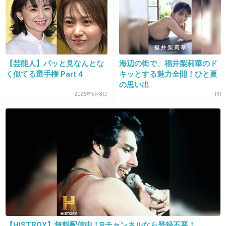
【芸能人】パッと見なんとな
海辺の街で、福井梨莉華のド
く似てる選手権 Part４
キッとする魅力全開！ひと夏
の思い出
2026年5月8日
PR
16. 匿名
2026/06/03(水) 13:53:38
>>1
🎀
+0
-0
17. 匿名
2026/06/03(水) 13:53:48
中学生のころに八日目の蝉を見て永作さんを知
ったんだけど、何年たってもずっと可愛いよ
【HISTROY】無料配信中！Rチャンネルなら登録不要！