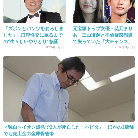
29. 匿名
2026/06/03(水) 13:57:06
>>19
唯一活動が見えてた三浦理恵子も消えたね。
「ズボンとパンツをおろしま
元宝塚トップ女優・花乃まり
した」…口腔性交に至るまで
あ 三山凌輝と不倫疑惑報道
今どうしてるんだろう。（トピズレすみませ
の“生々しいやりとり”を証
で失っていた「大チャンス」
ん）
言...
2026年8月3日
2026年8月1日
1件の返信
+28
-0
30. 匿名
2026/06/03(水) 13:57:23
>>20
それだーっ！
+4
-1
＜独自＞イオン爆発で2人が死亡した「ハビタ」 ほかの3店舗
でも売上金の金庫保管を...