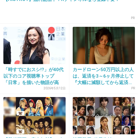
ね！
PR
1件の返信
+70
-7
18. 匿名
2026/06/03(水) 13:53:51
「時すでにおスシ!?」が40代
カードローン50万円以上の人
>>1
以下のコア視聴率トップ
は、返済を3～6ヶ月停止して
顔、丸い
「日常」を描いた物語が高
『大幅に減額してから返済...
い...
2026年5月12日
PR
2件の返信
+27
-2
19. 匿名
2026/06/03(水) 13:53:52