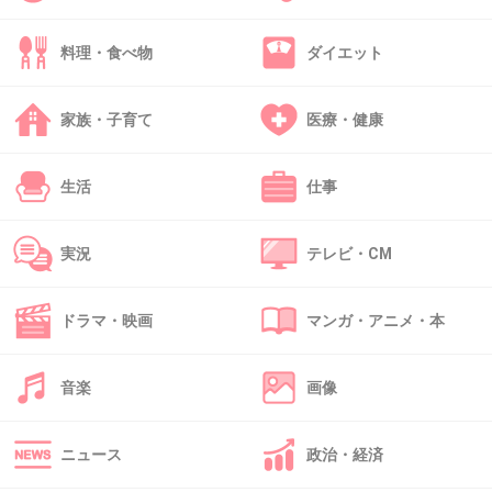
バニラな毎日の時は凄く老けてた
料理・食べ物
ダイエット
+11
-1
家族・子育て
医療・健康
42. 匿名
2026/06/03(水) 14:02:49
あたい笑顔がブスだから、永作さんみたいに笑
生活
仕事
うと魅力が増す人うらやまし
実況
テレビ・CM
+20
-1
ドラマ・映画
マンガ・アニメ・本
43. 匿名
2026/06/03(水) 14:02:59
音楽
画像
今朝、ラビットに出演されていたらしく夫が全
然変わらないと言ってた！最近、拝見してない
ニュース
政治・経済
のでどんな感じか気になる！可愛らしい人だよ