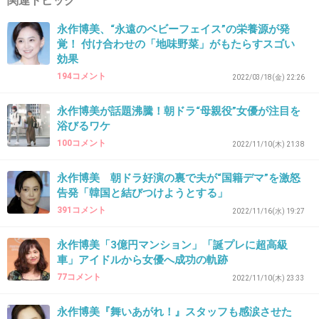
関連トピック
>>8
永作博美、“永遠のベビーフェイス”の栄養源が発
私が知ってるのはミスチルのドラマー
覚！ 付け合わせの「地味野菜」がもたらすスゴい
効果
+26
-2
194コメント
2022/03/18(金) 22:26
永作博美が話題沸騰！朝ドラ“母親役”女優が注目を
36. 匿名
2026/06/03(水) 13:58:46
浴びるワケ
100コメント
不倫掠奪
2022/11/10(木) 21:38
永作博美 朝ドラ好演の裏で夫が“国籍デマ”を激怒
1件の返信
告発「韓国と結びつけようとする」
+9
-1
391コメント
2022/11/16(水) 19:27
永作博美「3億円マンション」「誕プレに超高級
車」アイドルから女優へ成功の軌跡
37. 匿名
2026/06/03(水) 13:58:47
77コメント
2022/11/10(木) 23:33
全然年を取らないよね 羨ましい
永作博美『舞いあがれ！』スタッフも感涙させた
+4
-3