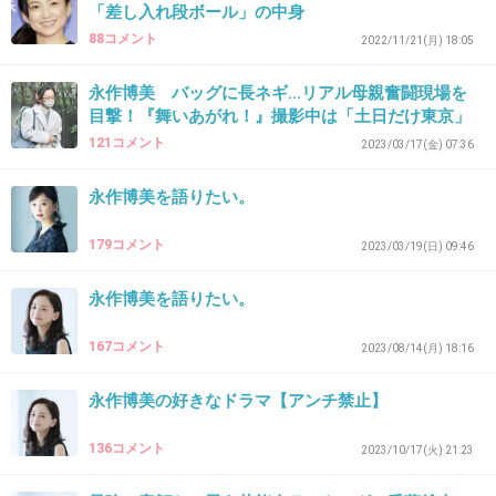
「差し入れ段ボール」の中身
88コメント
2022/11/21(月) 18:05
38. 匿名
2026/06/03(水) 14:00:04
永作博美 バッグに長ネギ…リアル母親奮闘現場を
目撃！『舞いあがれ！』撮影中は「土日だけ東京」
近影もかわいい
121コメント
2023/03/17(金) 07:36
+58
-6
永作博美を語りたい。
179コメント
2023/03/19(日) 09:46
39. 匿名
2026/06/03(水) 14:00:14
永作博美を語りたい。
>>33
167コメント
2023/08/14(月) 18:16
記憶フワッとしすぎで草
仲村トオルね
永作博美の好きなドラマ【アンチ禁止】
+16
-1
136コメント
2023/10/17(火) 21:23