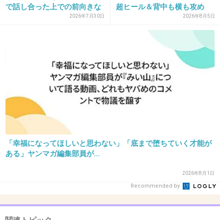
で話し合った上での前向きな
超ヒール＆背中も横も攻め
>>21
選...
た...
2026年7月30日
2026年8月5日
阿部寛と、あとトオルが出ていたよね。風間だったか中村
だったか。
2件の返信
+4
-1
34. 匿名
2026/06/03(水) 13:58:15
いくつになっても「可愛い」って言われるタイ
「幸福になってほしいと思わない」「底まで堕ちていく才能が
プのお顔立ちよね。
ある」ヤンマガ編集部員が...
+62
-5
2026年8月1日
Recommended by
35. 匿名
2026/06/03(水) 13:58:16