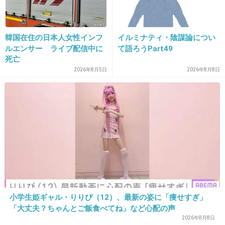
24. 匿名
2026/06/03(水) 13:31:56
いない。
ビックリだ
韓国在住の日本人女性インフ
イルミナティ・陰謀論につい
ルエンサー ライブ配信中に
て語ろうPart49
そんな人これまでも何かと非常識なことやらかしてそうだ
死亡
けどよく絶縁しなかったね
2026年8月5日
2026年8月8日
+4
-0
25. 匿名
2026/06/03(水) 13:31:56
>>1
そこまで自己中な人ってめったにいない。さすがにひと言
ゴメンネはみんな言うよね
+5
-0
小学生姫ギャル・りりぴ（12）、最新の姿に「痩せすぎ」
「大丈夫？ちゃんとご飯食べてね」など心配の声
2026年8月8日