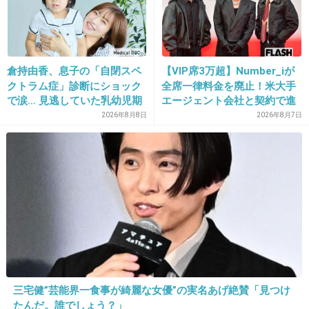
35. 匿名
2026/06/03(水) 13:41:32
電話着拒か、懲りもせず誘ってきたらやめくわ〜無理だ
わ〜で逃げ切る
倉持由香、息子の「自閉スペ
【VIP席3万超】Number_iが
クトラム症」診断にショック
全席一律料金を廃止！米大手
+1
-0
で涙… 見逃していた乳幼児期
エージェント会社と契約で進
のサインとは
む“世界標準”化
2026年8月8日
2026年8月7日
36. 匿名
2026/06/03(水) 13:41:42
>>1
私なら仕返しするけど
1件の返信
+0
-1
三宅健”芸能界一食事が綺麗な女優”の実名あげ絶賛「見つけ
37. 匿名
2026/06/03(水) 13:42:01
たんだ。誰でしょう？」