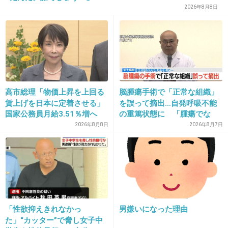
2026年8月8日
>>1
それ友達とは呼ばないと思う。知り合いじゃない？
+0
-0
38. 匿名
2026/06/03(水) 13:43:15
高市総理「物価上昇を上回る
脳腫瘍手術で「正常な組織」
>>36
賃上げを日本に定着させる」
を誤って摘出…自発呼吸不能
その労力がもったいなく思ってしまう
国家公務員月給3.51％増へ
の重篤状態に 「腫瘍でな
人事院の勧告を受け
い」結果出ても“勘違い”で摘
自分棚上げして大騒ぎしたりしそうだし、関わらないのが1
2026年8月8日
2026年8月7日
出継続 通常の生活送ってい
番
た患者が手足も動かず 京大
+1
-0
病院
39. 匿名
2026/06/03(水) 13:45:52
「性欲抑えきれなかっ
男嫌いになった理由
>>1
た」“カッター”で脅し女子中
体調不良とか全然短文でいいけど、どこかのタイミングで