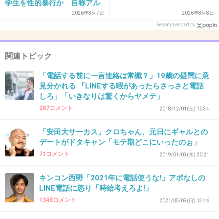
学生を性的暴行か 自称アル
ちゃんと謝れないなら付き合えないな
バイトの56歳男を逮捕 千葉
2026年8月7日
2026年8月8日
Recommended by
+0
-0
関連トピック
40. 匿名
2026/06/03(水) 13:47:50
「電話する前に一言連絡は常識？」19歳の疑問に意
謝らずに断る文章が思い浮かばないわ
見分かれる 「LINEする暇があったらさっさと電話
しろ」「いきなりは驚くからヤメテ」
明日行けなくなった、ごめん！って書く場合に
明日行けなくなった！だけ送るってことだよね？
287コメント
2018/12/01(土) 10:34
信じられない
「安田大サーカス」クロちゃん、元日にギャルとの
+3
-0
デートがドタキャン「モテ期どこにいったのぉ」
71コメント
2019/01/03(木) 20:21
キンコン西野「2021年に電話使うな!」アポなしの
41. 匿名
2026/06/03(水) 13:49:11
LINE電話に怒り「時給考えろよ!」
>>3
1348コメント
2021/05/09(日) 13:46
そもそも電話しないし電話されても出ない