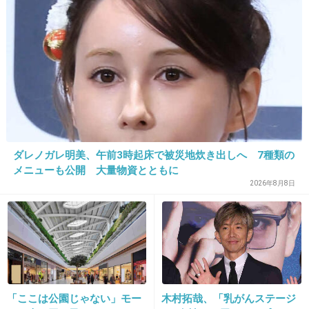
+0
-0
18. 匿名
2026/06/03(水) 13:29:32
>>11
そういう問題ではない
自分から電話で誘っておいて、ドタキャンして
ダレノガレ明美、午前3時起床で被災地炊き出しへ 7種類の
ごめんねくらい言えるでしょ
メニューも公開 大量物資とともに
2026年8月8日
+13
-0
19. 匿名
2026/06/03(水) 13:29:48
+0
-0
「ここは公園じゃない」モー
木村拓哉、「乳がんステージ