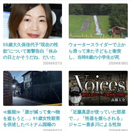
26. 匿名
2026/06/03(水) 13:33:41
>>1
「遊ぼう」ってLINE来たからOk出して具体的な話を提案し
た途端に既読スルーで数週間経過した。
それが原因で疎遠にして数年間。また遊ぼうって連絡が来
てOkだしたら既読スルー。こいつ何がしたいんだ?
55歳大久保佳代子“現在の性
ウォータースライダーで上か
欲”について衝撃告白「休み
ら滑って来た子どもと衝突
1件の返信
の日とかそうだね、だいた
し、当時8歳の小学生が死
い…」
亡 イベントの引率責任者の
2026年8月7日
2026年8月8日
+5
-1
町職員を「減給」の懲戒処
分 児童の両親は「軽過ぎ
る」「全く納得できない」
島根県邑南町
27. 匿名
2026/06/03(水) 13:34:13
>>1
その子にとって優先順位の低〜い友達なんだよ笑、いちお
≪飯能≫「腹が減って食べ物
「近藤真彦が使っていた部屋
う抑えとこかみたいな
を盗もうと…」91歳女性殺害
で…」「性器を握らされる」
+0
-0
を供述したベトナム国籍の
ジャニー喜多川による性加
男、在留資格なし…奪った車
害、語り始めた被害者たち
2026年8月7日
2026年8月8日