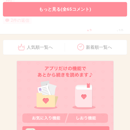
>>1
ドタキャンするぐらい急いでたりするんじゃないの？
もっと見る(全65コメント)
2件の返信
+2
-10
人気順一覧へ
新着順一覧へ
12. 匿名
2026/06/03(水) 13:28:31
近づかないように気をつけてる
一人やりそうな人の顔が浮かんだ
その人は初対面でLINEを聞いてきた
他の人には初対面でいきなり重い話をしてきたらしい
距離感がおかしい
+5
-0