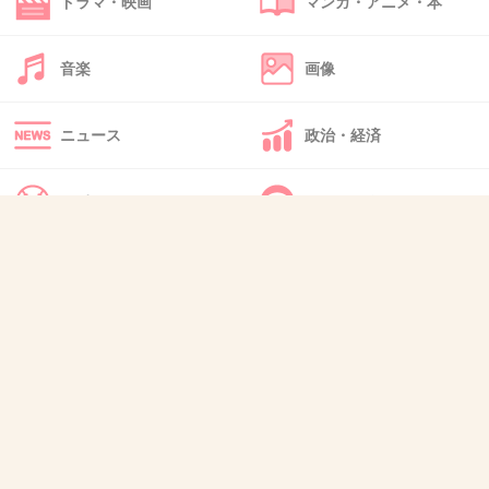
ドラマ・映画
マンガ・アニメ・本
49. 匿名
2026/06/03(水) 14:26:46
躁鬱とかあるのかなと思った
音楽
画像
そんなに電話するって普通じゃない
誘う時はハイテンションで返信待っていられず、衝動的に
ニュース
政治・経済
何度も電話するけど、
約束近くなる頃には鬱期になり、直接の対話無理になり会
いたくもなくなってLINEで断るを繰り返しちゃうみたいな
スポーツ
IT・インターネット
+1
-0
犬・猫・動物
質問・雑談
50. 匿名
2026/06/03(水) 14:40:22
>>1
気まずいんだろうね
+1
-0