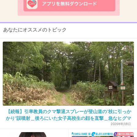
13. 匿名
2026/06/03(水) 13:28:41
>>1
何回かあるの？初めてされたの？
あなたにオススメのトピック
どっちにしても私ならもうブロックして二度と関わらない
+2
-0
14. 匿名
2026/06/03(水) 13:28:48
それが嫌ならこっちから誘いを断ればいいよ
+8
-0
【続報】引率教員のクマ撃退スプレーが登山道の"枝に引っか
かり"誤噴射＿後ろにいた女子高校生の顔を直撃＿急なヒグマ
15. 匿名
2026/06/03(水) 13:28:52
出没に備え「安全装置」外した状態で腰に装着＿女子高校生
2026年8月8日
ごめんって言えない人無理
はトムラウシ山からヘリ搬送され手当