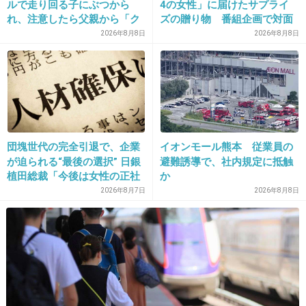
ルで走り回る子にぶつから
4の女性」に届けたサプライ
れ、注意したら父親から「ク
ズの贈り物 番組企画で対面
ソババア」の暴言。「子ども
したファンが、夢と希望を与
2026年8月8日
2026年8月8日
20. 匿名
2026/06/03(水) 13:29:57
だから多めに見ろ」を強要し
える心遣いに「うれしくて号
事情によるかなー
てくる人物とは
泣しました」
体調不良とかなら仕方ないし謝られるようなことでもない
し
1件の返信
団塊世代の完全引退で、企業
イオンモール熊本 従業員の
+1
-5
が迫られる“最後の選択” 日銀
避難誘導で、社内規定に抵触
植田総裁「今後は女性の正社
か
員化と外国人の人材活用が
2026年8月7日
2026年8月8日
鍵」
21. 匿名
2026/06/03(水) 13:30:40
ごめんがないのがムリかな
+4
-0