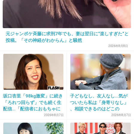
+1
-0
33. 匿名
2026/06/03(水) 13:39:26
元ジャンポケ斉藤に求刑7年でも、妻は翌日に“楽しすぎた“と
電話くること自体なかなか減ってるのに、ゴリゴリ電話し
投稿。「その神経がわからん」と騒然
て誘ってくる時点で距離感バグってる
2026年8月8日
仕事以外で怪しい業者か親ぐらいだわ
+2
-0
34. 匿名
2026/06/03(水) 13:40:08
坂口杏里「98kg激変」に続き
子どもなし、友人なし…気が
>>1
「ろれつ回らず」でも続く生
ついたら私は「身寄りなし」
いない。
配信…「配信者におもちゃに
、相談できるのはどこの
そんなのは友達でもなんでもないからブロックして終わり
されてる」知人は懸念表明
誰？ 「家族がいること」が
2026年8月7日
2026年8月7日
+1
-0
前提の世の中、でも孤立は誰
にでも起きる