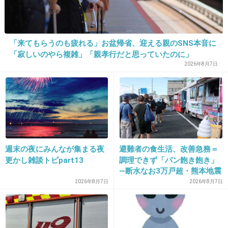
22. 匿名
2026/06/03(水) 13:31:24
>>20
いや、普通さ、仕方ない理由でも、ドタキャンは謝るもん
「来てもらうのも疲れる」お盆帰省、迎える親のSNS本音に
だよ？
「寂しいのやら複雑」「親孝行だと思っていたのに」
+7
-0
2026年8月7日
23. 匿名
2026/06/03(水) 13:31:53
誘う時は相手に断る言い訳を考える隙を与えないように電
話
ドタキャンの時は言い逃げできるようにLINE
週末の夜にみんなが集まる夜
避難者の食生活、改善急務＝
更かし雑談トピpart13
調理できず「パン飽き飽き」
―断水なお3万戸超・熊本地震
だとしたら詐欺師みたいなやり口だね。
2026年8月7日
2026年8月7日
+7
-1