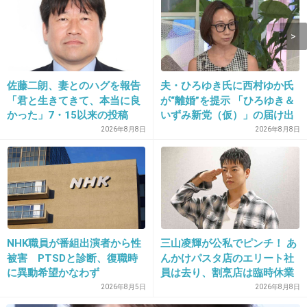
+7
-0
佐藤二朗、妻とのハグを報告
夫・ひろゆき氏に西村ゆか氏
「君と生きてきて、本当に良
が“離婚”を提示 「ひろゆき＆
かった」7・15以来の投稿
いずみ新党（仮）」の届け出
「文〇砲より遥かに威力は弱
を知らされず激怒「信頼関係
2026年8月8日
2026年8月8日
いが…」
が保てない状態で夫婦を続け
るのは無理」
16. 匿名
2026/06/03(水) 13:28:56
いないいないばあ
+0
-0
NHK職員が番組出演者から性
三山凌輝が公私でピンチ！ あ
被害 PTSDと診断、復職時
んかけパスタ店のエリート社
17. 匿名
2026/06/03(水) 13:29:04
に異動希望かなわず
員は去り、割烹店は臨時休業
2026年8月5日
2026年8月8日
>>1
☎️🦍📞しもしも？せがわきり？