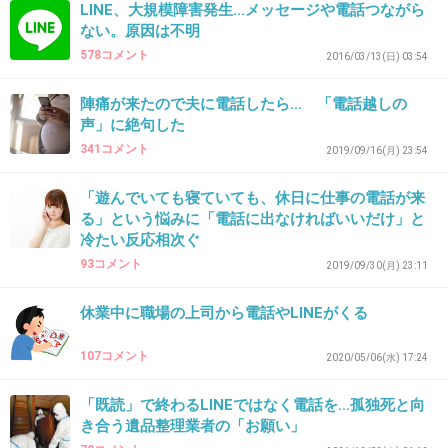
LINE、大規模障害発生…メッセージや電話つながら
+0
-0
ない。原因は不明
578コメント
2016/03/13(日) 03:54
42. 匿名
2026/06/03(水) 13:50:28
陣痛が来たので夫に電話したら… 「電話越しの
声」に絶句した
そんな友達はいないかも
ドタキャンを謝らないのはいけないね
341コメント
2019/09/16(月) 23:54
+1
-0
「遊んでいても寝ていても、休日に仕事の電話が来
る」という悩みに「電話に出なければいいだけ」と
冷たい反応相次ぐ
93コメント
2019/09/30(月) 23:11
43. 匿名
2026/06/03(水) 13:56:07
>>2
休業中に職場の上司から電話やLINEがくる
着信拒否してもいいと思う。
107コメント
2020/05/06(水) 17:24
+1
-0
「既読」で終わるLINEではなく電話を…孤独死と向
き合う遺品整理業者の「お願い」
44. 匿名
2026/06/03(水) 14:00:51