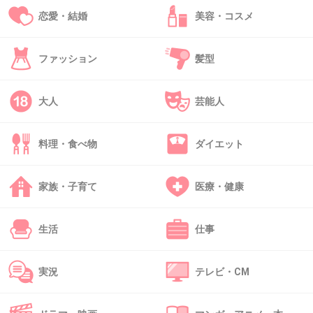
1件の返信
恋愛・結婚
美容・コスメ
+3
-0
ファッション
髪型
47. 匿名
2026/06/03(水) 14:22:01
大人
芸能人
乗らないどころかブロックやろ
+0
-0
料理・食べ物
ダイエット
家族・子育て
医療・健康
48. 匿名
2026/06/03(水) 14:26:05
>>1
生活
仕事
ドタキャンは言いにくいだろうからLINEでもいいけど謝罪
の言葉がないのは許せない
実況
テレビ・CM
+1
-0