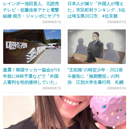
レインボー池田直人、元読売
日本人が減り「外国人が増え
わからないからビビってる
テレビ・佐藤佳奈アナと電撃
た」市区町村ランキング…5位
+0
-0
結婚 相方・ジャンボにサプラ
は埼玉県川口市、4位京都
イズ報告
市、ではトップ3は？
2026年8月7日
2026年8月7日
31. 匿名
2026/06/03(水) 13:37:52
いないです。
もう誘いにのらなくてもいいのでは？
+2
-0
激震！韓国サッカー協会が15
“主犯格”の特定少年・川口侑
年前にW杯予選などで「外国
斗被告に「無期懲役」の判
人審判を性的接待していた」
決 江別大学生暴行死 札幌
疑惑のスキャンダルが発覚！
地裁
2026年8月7日
2026年8月7日
32. 匿名
2026/06/03(水) 13:38:07
7試合20人が対象で日本人審
>>1
判が含まれていたとの指摘
店とかホテルの予約でもそうだけど、電話じゃことわりに
も…
くいけどネットじゃ気楽でスグキャンセルするのと似てる
ね