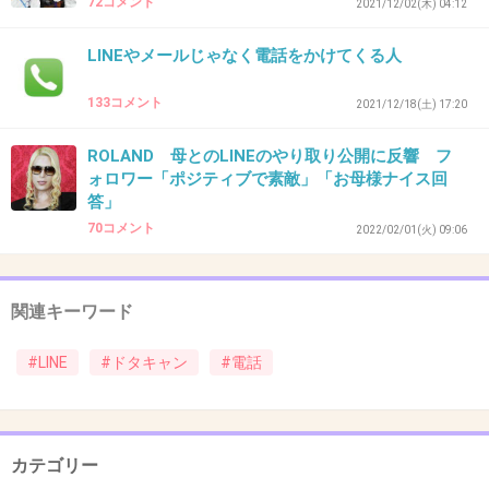
72コメント
2021/12/02(木) 04:12
そもそも仕事以外で相手の状況とか全く考えずに電話で誘
LINEやメールじゃなく電話をかけてくる人
ってくる時点で自分本位
+1
-0
133コメント
2021/12/18(土) 17:20
ROLAND 母とのLINEのやり取り公開に反響 フ
ォロワー「ポジティブで素敵」「お母様ナイス回
45. 匿名
2026/06/03(水) 14:13:12
答」
いるねー。ずるいよね
70コメント
2022/02/01(火) 09:06
私もつきあいやめた
+3
-0
関連キーワード
#LINE
#ドタキャン
#電話
46. 匿名
2026/06/03(水) 14:20:35
>>26
試し行為じゃない？
カテゴリー