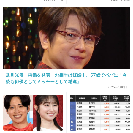
で“3台追突”の逃走劇
《徹底取材の裏側》
28. 匿名
2026/06/03(水) 13:34:52
>>1
それ友達じゃないよ
主さんのことサンドバッグにしてそう
+3
-0
及川光博 再婚を発表 お相手は妊娠中、57歳でパパに「今
29. 匿名
2026/06/03(水) 13:36:09
後も俳優としてミッチーとして精進」
そんな事をされた時点でもう友達ではないよね
2026年8月8日
+3
-0
30. 匿名
2026/06/03(水) 13:37:31
直接言うと何言われるか