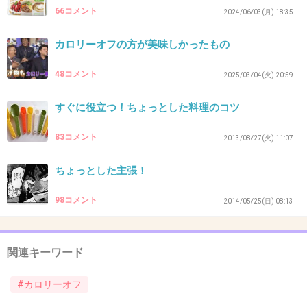
66コメント
32. 匿名
2026/06/03(水) 14:27:20
2024/06/03(月) 18:35
>>26
カロリーオフの方が美味しかったもの
ポテトサラダ作る時はどうするの？
+0
-2
48コメント
2025/03/04(火) 20:59
すぐに役立つ！ちょっとした料理のコツ
33. 匿名
2026/06/03(水) 15:13:56
83コメント
2013/08/27(火) 11:07
>>1
カップ焼きそばのソースの上澄みの油だけちょっと捨てて
ちょっとした主張！
る
98コメント
2014/05/25(日) 08:13
+2
-1
関連キーワード
34. 匿名
2026/06/03(水) 15:28:43
#カロリーオフ
>>26