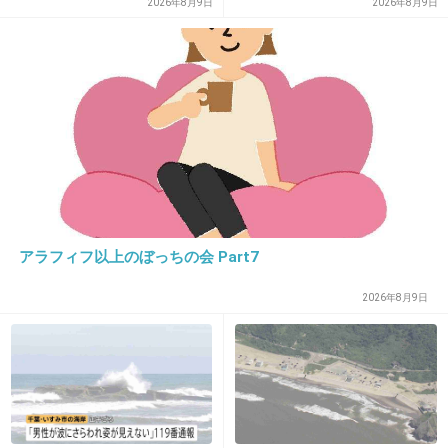
続々「脂肪のない感じが痛ま
馬場で反対アピール
2026年8月9日
2026年8月9日
しい」「無理せずに」
16. 匿名
2026/06/03(水) 12:53:49
鶏もも肉、鶏むね肉の皮と脂身は切って捨てて
る
アラフィフ以上のぼっちの会 Part7
皮が身と同じカロリーがあると本で読んでか
ら、食べられなくなった
2026年8月9日
このお肉で唐揚げ作ると割とさっぱりしてて食
べやすいよ！
皮がある方が断然美味しいと分かってるんだけ
どね〜