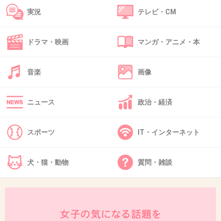
生クリームはホイップしないなら無脂肪乳で代用
実況
テレビ・CM
+0
-1
ドラマ・映画
マンガ・アニメ・本
37. 匿名
2026/06/03(水) 16:25:49
音楽
画像
>>1
お肉焼くときは油使わない
お肉の油で炒まる
ニュース
政治・経済
+10
-1
スポーツ
IT・インターネット
38. 匿名
2026/06/03(水) 16:38:11
犬・猫・動物
質問・雑談
焼肉の味付けは塩コショウ、一味、レモン汁とか最低限の
味付で食べる
市販の焼肉のタレって糖質たっぷりだからね
+7
-1