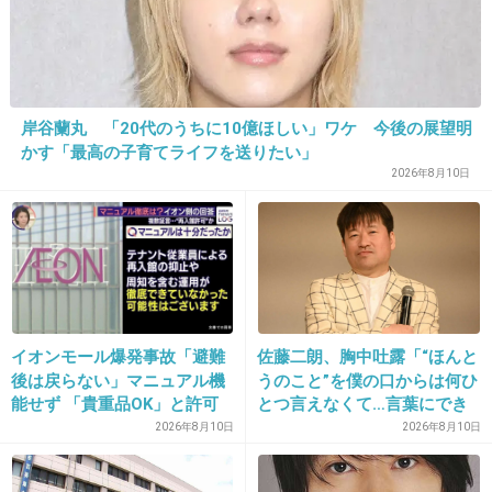
19. 匿名
2026/06/03(水) 13:00:46
>>1
私もこれラーメンでも焼きそばでも一度ざるに
岸谷蘭丸 「20代のうちに10億ほしい」ワケ 今後の展望明
あげて水道水で洗ってまた湯がくをやるけど、
かす「最高の子育てライフを送りたい」
普通に太るしただ手間がかかるだけであまり意
2026年8月10日
味をなさなかった笑
1件の返信
+18
-1
イオンモール爆発事故「避難
佐藤二朗、胸中吐露「“ほんと
後は戻らない」マニュアル機
うのこと”を僕の口からは何ひ
20. 匿名
2026/06/03(水) 13:05:10
能せず 「貴重品OK」と許可
とつ言えなくて…言葉にでき
か 現場で混乱
ぬ悔しさ」
2026年8月10日
2026年8月10日
>>19
古い油を流すだけで意味がある