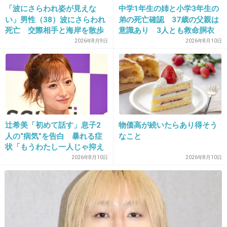
+18
-5
「波にさらわれ姿が見えな
中学1年生の姉と小学3年生の
い」男性（38）波にさらわれ
弟の死亡確認 37歳の父親は
死亡 交際相手と海岸を散歩
意識あり 3人とも救命胴衣
中 当時は波浪注意報 千葉・
の着用なしと判明 新潟市の
2026年8月9日
2026年8月10日
17. 匿名
2026/06/03(水) 12:56:02
いすみ市
角田浜海水浴場で海難事故
>>7
確かに…
暑くてサラダ出す頻度が多くなったら、当然だけどドレッ
シングの消費量もめっちや増えた
+1
-1
辻希美「初めて話す」息子2
物価高が続いたらあり得そう
人の“病気”を告白 暴れる症
なこと
状「もうわたし一人じゃ抑え
られない」共感続々
18. 匿名
2026/06/03(水) 12:59:38
2026年8月10日
2026年8月10日
当たり前のゼリーじゃなくてこんにゃくで出来たゼリー食
べる
+4
-1