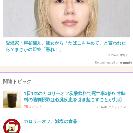
え、そうなのか！
元コメの者だけどそれ聞いて安心したわ、ありがとう。
むしろ古い油洗い流さないまま食べて体に入れてたら今よ
りももっとひどく太ってた、みたいに思えば良いか笑
+8
-1
愛煙家・岸谷蘭丸、彼女から「たばこをやめて」と言われた
ら？まさかの即答「黙れ！」
2026年8月9日
Recommended by
29. 匿名
2026/06/03(水) 13:45:23
>>5
やけに美味しそうに仕上がってる〜
関連トピック
+4
-2
1日1本のカロリーオフ炭酸飲料で死亡率3倍!? 甘味
料の過剰摂取は心臓疾患を引き起こすことが判明
75コメント
2014/03/16(日) 01:20
30. 匿名
2026/06/03(水) 14:04:52
カロリーオフ、減塩の食品
豚肉を炒める時はさっと湯通ししてから炒める