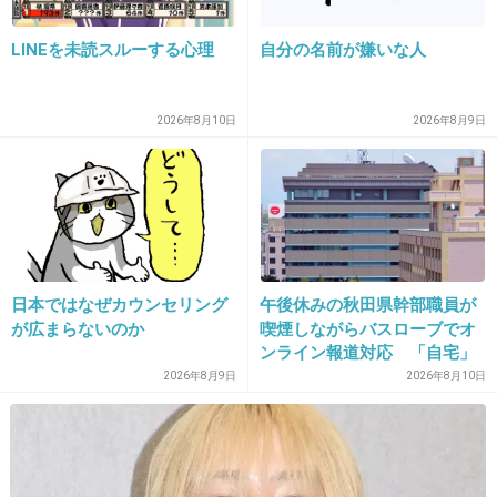
あれつけるくらいなら塩で良い
LINEを未読スルーする心理
自分の名前が嫌いな人
3件の返信
+7
-6
2026年8月10日
2026年8月9日
27. 匿名
2026/06/03(水) 13:37:47
コレステロール高いのに食べたいものを食べてお酒飲んで
挙げ句の果てに血圧まで高くなって薬まで処方されてしま
った。なのに今は焼酎のソーダ割りを飲んでいます。火に
油を注いでいます。さらば人生｡(笑)。
日本ではなぜカウンセリング
午後休みの秋田県幹部職員が
が広まらないのか
喫煙しながらバスローブでオ
+2
-5
ンライン報道対応 「自宅」
との説明に疑義 背景がラブ
2026年8月9日
2026年8月10日
ホテルの客室ような壁紙
28. 匿名
2026/06/03(水) 13:38:54
>>20