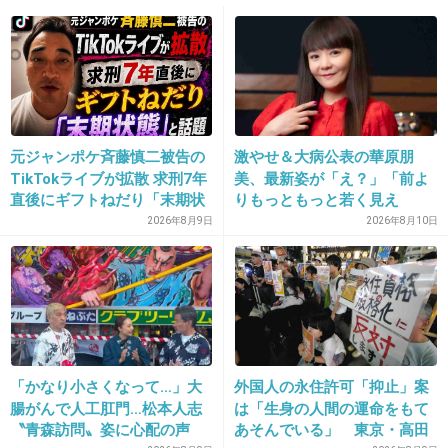
>>1
キャベツ入れてます
+3
-1
14. 匿名
2026/06/03(水) 12:44:11
元ジャンポケ斉藤慎二被告の
激やせ＆大病公表の華原朋
マヨネーズをオイコスで割る
TikTokライブが拡散 求刑7年
美、最新姿が「え？」「前よ
直後にギフトねだり「末期状
りもっともっと若く見え
+5
-1
態」と話題
る」 X仰天
2026年8月9日
2026年8月10日
15. 匿名
2026/06/03(水) 12:48:16
炒め物をする時に脂質カットの為、なるべく油を使わない
ようにしてる
「かなり小さくなって…」大
外国人の永住許可「抑止」案
+8
-1
腸がんで人工肛門…松本人志
は「生身の人間の運命をもて
〝青森訪問〟姿に心配の声
あそんでいる」 東京・高田