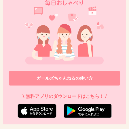
39. 匿名
2026/06/03(水) 16:41:17
>>26
キ〇ーピーはダメだったけど味の素の方は意外とイケる
+2
-1
40. 匿名
2026/06/03(水) 16:55:47
ガールズちゃんねるの使い方
ちょっとした時間に筋トレする。
股割りオススメ。
\ 無料アプリのダウンロードはこちら！ /
+2
-1
41. 匿名
2026/06/03(水) 17:07:11