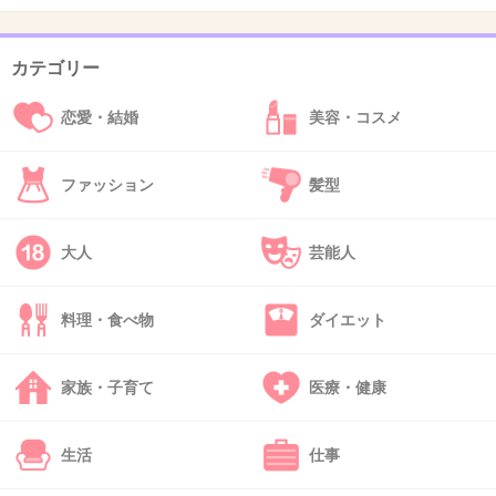
まずいよね。びっっっくりした。
+2
-2
カテゴリー
恋愛・結婚
美容・コスメ
35. 匿名
2026/06/03(水) 15:32:49
店でも家でも、揚げ物の端っこの衣の塊みたいなのは食べ
ファッション
髪型
ない
唐揚げとかによくあるやつ
大人
芸能人
コッペパンの端のクリームとか入ってない部分はちぎって
捨てる
料理・食べ物
ダイエット
+1
-4
家族・子育て
医療・健康
36. 匿名
2026/06/03(水) 15:55:27
生活
仕事
自分のおやつはラカントで甘味をつける