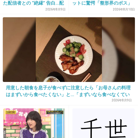
最後にクッキングペーパーで
た配信者との “絶縁” 告白…配
ットに驚愕「整形界のボス」
アブラを拭き取る。
信者側は「逃げられた」荷物
「そこまでする…？」元キャ
2026年8月9日
2026年8月10日
放置に怒り心頭
バ嬢まおちゃる
炒めるとアブラ凄いから。
+5
-2
25. 匿名
2026/06/03(水) 13:19:42
>>5
マヨネーズ大量にかけて食べたら、さぞ幸せだろうな。
用意した朝食を息子が食べずに注意したら「お母さんの料理
+2
-2
はまずいから食べたくない」と…「まずいなら食べなくてい
い。今後は自分で食事を用意しなさい。お金は渡す」と言っ
2026年8月9日
た話が議論に
26. 匿名
2026/06/03(水) 13:24:50
>>3
あれ不味い