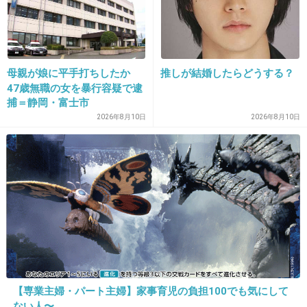
1件の返信
+12
-1
母親が娘に平手打ちしたか
推しが結婚したらどうする？
47歳無職の女を暴行容疑で逮
捕＝静岡・富士市
21. 匿名
2026/06/03(水) 13:07:43
2026年8月10日
2026年8月10日
揚げ物の端っこの衣は捨てる
+4
-1
22. 匿名
2026/06/03(水) 13:09:48
>>1
本来湯切りの必要のないラーメンでそれやる。カップラー
メンならスープ入れる前にお湯入れ直して、鍋で煮る麺な
らスープは予め丼に入れておいて新しいお湯で溶く
【専業主婦・パート主婦】家事育児の負担100でも気にして
+7
-2
ない人〜