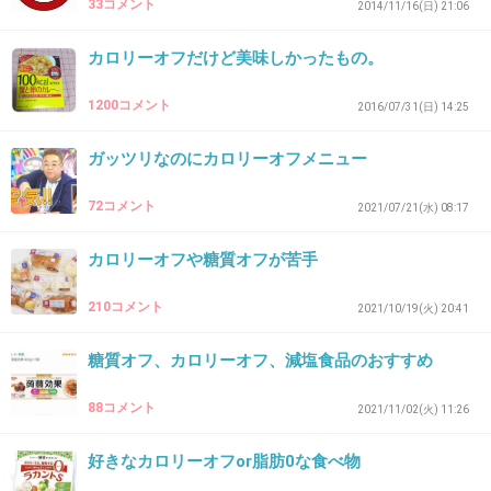
炒め油は使わないでお肉と野菜を入れたらフライパンに蓋
33コメント
2014/11/16(日) 21:06
をして弱火で少し蒸す
肉から出る脂だけでできる
カロリーオフだけど美味しかったもの。
あとはこれはちょこっとじゃなくて手間かかるけど
1200コメント
2016/07/31(日) 14:25
ひき肉は豚肉牛肉の切り落としやこま肉の脂身を取ってそ
れをたたいてミンチにしてる
ガッツリなのにカロリーオフメニュー
脂の量を自分で調整できる
72コメント
2021/07/21(水) 08:17
+2
-1
カロリーオフや糖質オフが苦手
210コメント
2021/10/19(火) 20:41
31. 匿名
2026/06/03(水) 14:20:24
>>1
糖質オフ、カロリーオフ、減塩食品のおすすめ
脂っこいの食べる時は烏龍茶飲むようにしてる
88コメント
2021/11/02(火) 11:26
+2
-1
好きなカロリーオフor脂肪0な食べ物