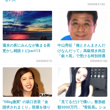
2026年8月10日
23. 匿名
2026/06/03(水) 13:14:53
>>1
とんかつ屋さんではキャベツ全て食べてお味噌汁全て飲み
切っておかわりしてからとんかつたべてる。
キャベツが油分を吸収するとかなんとか。
週末の夜にみんなが集まる夜
中山秀征「俺とさんまさんだ
マットも漬物、キムチ、お味噌汁からのんで食べておかず
更かし雑談トピpart13
けなんだって」高級焼き肉店
「叙々苑」で受ける特別待遇
と白米とからしいね
を告白
2026年8月7日
2026年8月10日
1件の返信
+6
-7
24. 匿名
2026/06/03(水) 13:17:03
“98kg激変” の坂口杏里「金
「見てるだけで痛い」整形総
肉を炒めた時
請求されまくり」部屋を借り
額3000万円…〝骨延長〟ショ