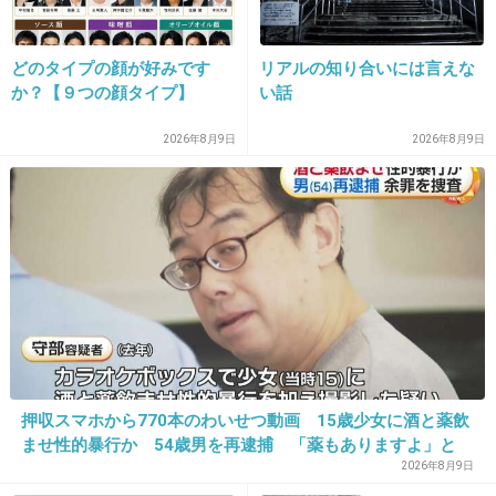
ちなみに敏恵と絢子はメンヘラ通り越して妖怪だと思う
+10
-1
どのタイプの顔が好みです
リアルの知り合いには言えな
か？【９つの顔タイプ】
い話
2026年8月9日
2026年8月9日
15. 匿名
2026/06/03(水) 11:04:52
明日私は誰かの彼女
+6
-0
押収スマホから770本のわいせつ動画 15歳少女に酒と薬飲
ませ性的暴行か 54歳男を再逮捕 「薬もありますよ」と
SNSで誘い出し
2026年8月9日
16. 匿名
2026/06/03(水) 11:05:16