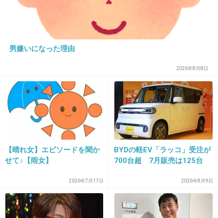
1件の返信
+10
-1
男嫌いになった理由
2026年8月8日
23. 匿名
2026/06/03(水) 11:10:18
>>1
この漫画嫌い。
ただのヤリマン漫画
+33
-10
【晴れ女】エピソードを聞か
BYDの軽EV「ラッコ」受注が
せて♪【雨女】
700台超 7月販売は125台
24. 匿名
2026/06/03(水) 11:10:27
2026年7月17日
2026年8月9日
>>12
レナより魅音詩音かなぁ
あと業卒の沙都子