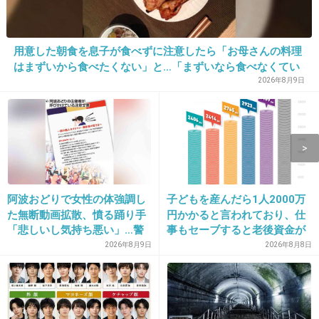
+3
-4
用意した朝食を息子が食べずに注意したら「お母さんの料理
はまずいから食べたくない」と…「まずいなら食べなくてい
13. 匿名
2026/06/03(水) 11:04:03
い。今後は自分で食事を用意しなさい。お金は渡す」と言っ
2026年8月9日
た話が議論に
パーフェクトグリッターのイチカ
をの先生の女子たちは大体メンヘラかもしれない
1件の返信
阿波おどりで女性の体強調し
子どもを産んだら1人2000万
+11
-7
た無断動画拡散、憤る踊り手
円かかると言われており、仕
「悲しいし気持ち悪い」…警
事もセーブすると老後資金が
察への相談も検討
貯められない…一方、子育て
2026年8月9日
2026年8月8日
していない人は潤沢な資金で
14. 匿名
2026/06/03(水) 11:04:29
悠々老後だと歪んでいるので
美醜の大地の百子
は？→様々な意見