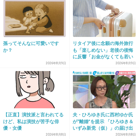
>>1
こんなセリフ言ってたのに実際はハチの方がよ
っぽど強くてナナは見事にメンヘラに落ちてい
くのよね・・・
孫ってそんなに可愛いです
リタイア後に念願の海外旅行
3件の返信
か？
も「楽しめない」老後の後悔
に反響「お金がなくても若い
+50
-3
うちに？」50代以上の切実な
2026年8月9日
2026年8月9日
声
17. 匿名
2026/06/03(水) 11:05:23
「未来日記」の由乃
+11
-0
【正直】演技派と言われてる
夫・ひろゆき氏に西村ゆか氏
けど、私は演技が苦手な俳
が“離婚”を提示 「ひろゆき＆
優・女優
いずみ新党（仮）」の届け出
18. 匿名
2026/06/03(水) 11:06:24
を知らされず激怒「信頼関係
2026年8月8日
2026年8月8日