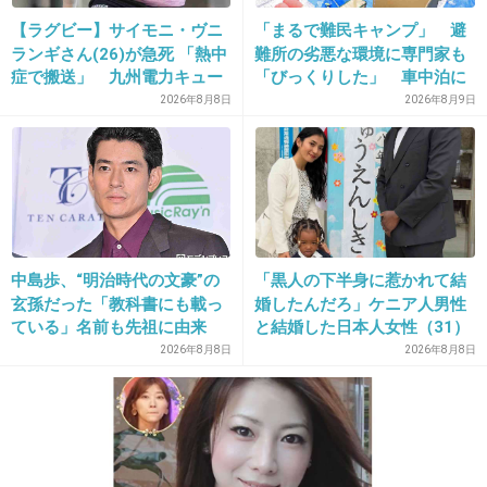
【ラグビー】サイモニ・ヴニ
「まるで難民キャンプ」 避
30. 匿名
2026/06/03(水) 11:15:26
ランギさん(26)が急死 「熱中
難所の劣悪な環境に専門家も
フジリュー版封神演義の王天君。特に１人目。
症で搬送」 九州電力キュー
「びっくりした」 車中泊に
デンヴォルテクスで練習中
もリスクが 「熱したフライ
2026年8月8日
2026年8月9日
+4
-0
パンに飛び込むようなもの」
31. 匿名
2026/06/03(水) 11:16:53
姉の生首を愛でる繭
中島歩、“明治時代の文豪”の
「黒人の下半身に惹かれて結
玄孫だった「教科書にも載っ
婚したんだろ」ケニア人男性
+0
-3
ている」名前も先祖に由来
と結婚した日本人女性（31）
に“誹謗中傷”殺到…本人が語
2026年8月8日
2026年8月8日
る、日本で感じる“外国人差
別”のリアル
32. 匿名
2026/06/03(水) 11:17:32
>>1
つづきはまだでしょうか