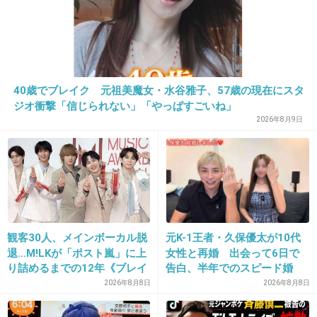
1件の返信
+3
-3
40歳でブレイク 元祖美魔女・水谷雅子、57歳の現在にスタ
33. 匿名
2026/06/03(水) 11:18:19
ジオ衝撃「信じられない」「やっぱすごいね」
2026年8月9日
押見修造のマンガの全員
+3
-0
34. 匿名
2026/06/03(水) 11:19:03
メイちゃんの執事のルチア&忍
観客30人、メインボーカル脱
元K-1王者・久保優太が10代
退…M!LKが「ポスト嵐」に上
女性と再婚 出会って6日で
未だに忘れられないくらいヤバい奴らだった。
り詰めるまでの12年《ブレイ
告白、半年でのスピード婚
この２人が出てくると作品の対象年齢が上がる。
ク秘話》
2026年8月8日
2026年8月8日