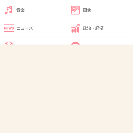
音楽
画像
47. 匿名
2026/06/03(水) 12:15:35
>>28
ニュース
政治・経済
メンタルヤバいじゃなくて
ただの頭悪い尻軽ってとこじゃないかな
スポーツ
IT・インターネット
+19
-0
犬・猫・動物
質問・雑談
48. 匿名
2026/06/03(水) 12:16:00
>>29
CLAMPはメンヘラかサイコパスかオシャレキャラでストー
リーを展開するから(それで話が終了まで行くとは言ってな
い)
1件の返信