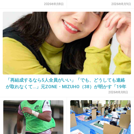
2026年8月8日
2026年8月9日
挙げ句に数回やっただけの仲でデキ婚
8件の返信
+28
-5
29. 匿名
2026/06/03(水) 11:13:57
「Ｘ」に出てくる空汰・譲刃・草薙・蒼軌・瀬高以外のほ
ぼ全員。
「再結成するなら5人全員がいい」「でも、どうしても連絡
特に重度メンヘラなのは封真と星史郎と昴流と庚。
が取れなくて…」元ZONE・MIZUHO（38）が明かす「19年
ぶりに芸能界復帰」した本当の理由
2026年8月8日
空汰・譲刃もストーカー予備軍みたいな所はあるけど…。
1件の返信
+6
-0