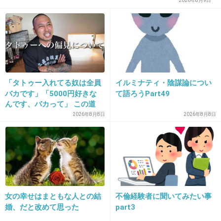
い」「無理せずに」
2026年8月9日
+0
-1
27. 匿名
2026/06/03(水) 11:12:34
彼女、お借りします
七海麻美
「タトゥー入れてる奴は全員
イルミナティ・陰謀論につい
バカです」「5000円好きな
て語ろうPart49
+0
-0
んです、バカって」 この道
23年の彫り師YouTuberの動
2026年8月8日
2026年8月8日
画が話題
28. 匿名
2026/06/03(水) 11:13:24
>>1
奈々のがある意味メンタルやばくない？
普通の家庭で育ったはずなのに女子高生の分際
女の幸せはまともな人との結
不倫経験者に聞いてみたい事
で不倫したり、親友の彼氏の有名なバンドメン
婚、だと改めて思った
part3
バーと簡単に寝る