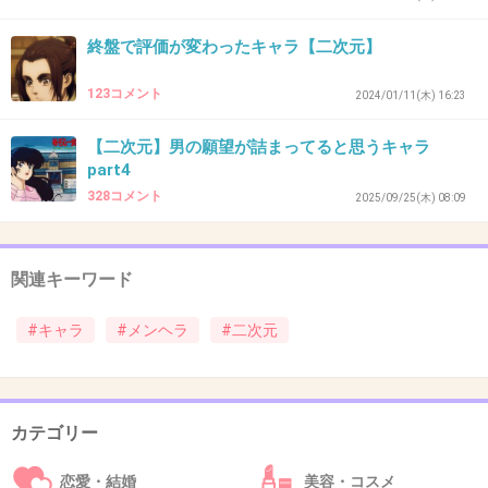
漫画のメンヘラとかサイコパスって
大体読者にキャラの言動の筋道や理屈がわかっちゃうよね
終盤で評価が変わったキャラ【二次元】
…えっ、まじでどうしてそんな話に…怖い…みたいなガチ患
者だと話が破綻しちゃうからなんだろうけど
123コメント
2024/01/11(木) 16:23
+0
-0
【二次元】男の願望が詰まってると思うキャラ
part4
328コメント
2025/09/25(木) 08:09
44. 匿名
2026/06/03(水) 12:00:56
>>28
関連キーワード
メンヘラとは違うかも
あんなに出鱈目なのに精神は誰より安定してそう
#キャラ
#メンヘラ
#二次元
あと、どんな形であれ将来はちゃんと幸せになりそうな謎
の逞しさがある
2件の返信
カテゴリー
+8
-5
恋愛・結婚
美容・コスメ