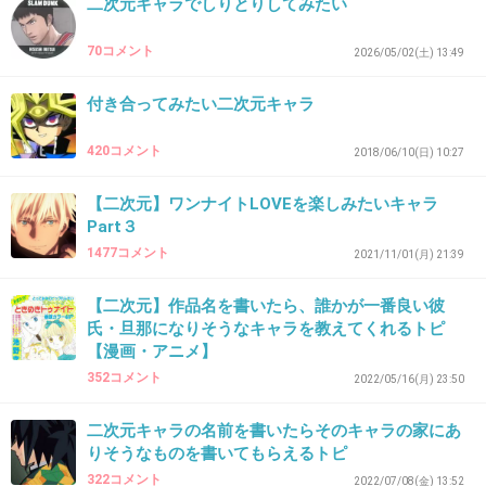
二次元キャラでしりとりしてみたい
70コメント
2026/05/02(土) 13:49
41. 匿名
2026/06/03(水) 11:34:21
>>38
付き合ってみたい二次元キャラ
ランはもう助からない感じするよね…
どちらかというとイチカは教祖
420コメント
2018/06/10(日) 10:27
+0
-0
【二次元】ワンナイトLOVEを楽しみたいキャラ
Part３
1477コメント
2021/11/01(月) 21:39
42. 匿名
2026/06/03(水) 11:51:27
【二次元】作品名を書いたら、誰かが一番良い彼
音無響子
氏・旦那になりそうなキャラを教えてくれるトピ
ヤバい
【漫画・アニメ】
+1
-3
352コメント
2022/05/16(月) 23:50
二次元キャラの名前を書いたらそのキャラの家にあ
りそうなものを書いてもらえるトピ
43. 匿名
2026/06/03(水) 11:56:24
322コメント
2022/07/08(金) 13:52