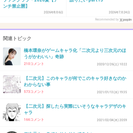
1件の返信
ンチ禁止🈲】
2026年8月6日
2026年7月24日
+2
-1
Recommended by
関連トピック
39. 匿名
2026/06/03(水) 11:26:14
橋本環奈がゲームキャラ化「二次元より三次元のほ
>>37
ナナが言いそう
うがかわいい」奇跡
210コメント
2020/12/26(土) 10:22
+7
-0
【二次元】このキャラが何でこのキャラ好きなのか
わからない事
573コメント
40. 匿名
2026/06/03(水) 11:33:02
2021/01/13(水) 19:35
>>5
【二次元】探したら実際にいそうなキャラデザのキ
メンヘラか犯罪者、もしくは両方だよね
ャラ
166コメント
2021/02/04(木) 20:59
+18
-0