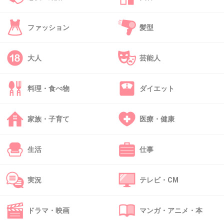
45. 匿名
2026/06/03(水) 12:07:47
ファッション
髪型
>>28
ハチは倫理観が低いだけでメンヘラではないん
大人
芸能人
だよな
そしてその倫理観をバグらせたのは浅野だと思
料理・食べ物
ダイエット
う
家族・子育て
医療・健康
+22
-1
生活
仕事
46. 匿名
2026/06/03(水) 12:07:57
実況
テレビ・CM
>>44
普通に軽い若い女が人生楽しんでるだけだよな
+7
-2
ドラマ・映画
マンガ・アニメ・本