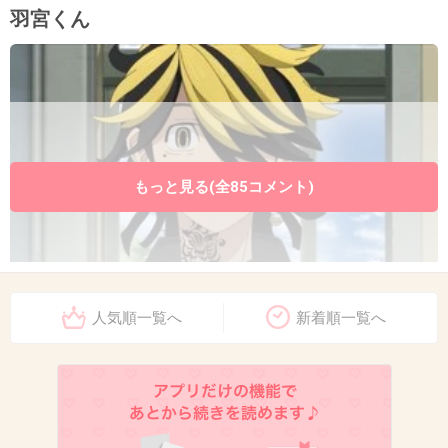
羽宮くん
もっと見る(全85コメント)
+20
-3
人気順一覧へ
新着順一覧へ
10. 匿名
2026/06/03(水) 11:03:33
磯野波平