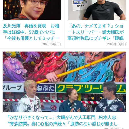
1件の返信
+7
-0
及川光博 再婚を発表 お相
「あの、ナメてます？」ショ
手は妊娠中、57歳でパパに
ートスリーパー・堀大輔氏が
「今後も俳優としてミッチー
高須幹弥氏にブチギレ「睡眠
として精進」
不足の人＝キレやすい」SNS
2026年8月8日
2026年8月8日
25. 匿名
2026/06/03(水) 11:11:14
で物議
ほむらちゃん
1件の返信
+2
-1
26. 匿名
2026/06/03(水) 11:11:58
>>24
「かなり小さくなって…」大腸がんで人工肛門…松本人志
園崎姉妹は明るいようで重いよね
〝青森訪問〟姿に心配の声続々「脂肪のない感じが痛まし
令の珠姫は最後まで良い子だった…