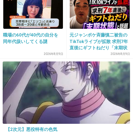
+7
-1
35. 匿名
2026/06/03(水) 11:19:09
職場の60代が40代の自分を
元ジャンポケ斉藤慎二被告の
ゴールデンカムイ 尾形
同年代扱いしてくる謎
TikTokライブが拡散 求刑7年
直後にギフトねだり「末期状
態」と話題
2026年8月9日
2026年8月9日
+19
-6
36. 匿名
2026/06/03(水) 11:19:56
>>1
クイックジャパンか何かのサブカル誌で大まかな話の構造
としてはノルウェイの森と同じって書いてあって納得した
記憶がある
1件の返信
【2次元】悪役特有の色気