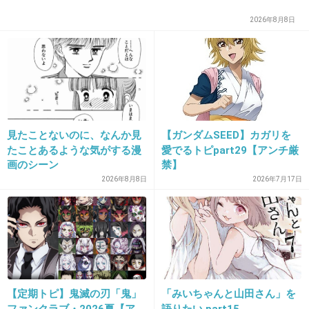
+6
-1
2026年8月8日
37. 匿名
2026/06/03(水) 11:21:24
>>32
いらねーよこんなヤリマン漫画
見たことないのに、なんか見
【ガンダムSEED】カガリを
たことあるような気がする漫
愛でるトピpart29【アンチ厳
2件の返信
画のシーン
禁】
+16
-3
2026年8月8日
2026年7月17日
38. 匿名
2026/06/03(水) 11:24:42
>>13
イチカはメンヘラ製造機っぽい
今のところランがやばい
【定期トピ】鬼滅の刃「鬼」
「みいちゃんと山田さん」を
ファンクラブ・2026夏【ア
語りたい part15