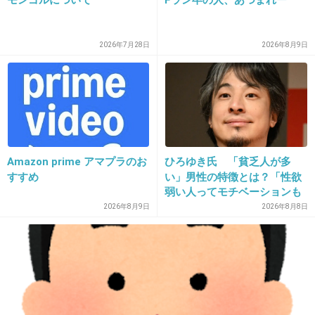
20. 匿名
2026/06/03(水) 11:07:23
2026年7月28日
2026年8月9日
未来日記のがさいゆな
+1
-0
21. 匿名
2026/06/03(水) 11:08:39
ガンダムSEEDの中盤のキラ
Amazon prime アマプラのお
ひろゆき氏 「貧乏人が多
すすめ
い」男性の特徴とは？「性欲
+9
-1
弱い人ってモチベーションも
低いので貧乏人多い」
2026年8月9日
2026年8月8日
22. 匿名
2026/06/03(水) 11:09:07
よこ
>>18
こうたろうもゆりこも、ちょっこ精神が個性的なだけだ
よ！