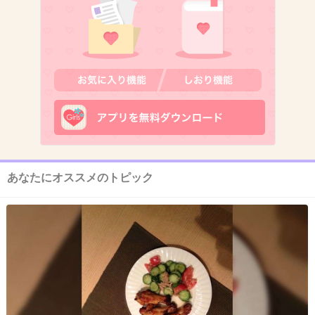
1件の返信
+1
-9
11. 匿名
2026/06/03(水) 11:03:45
草摩慊人。ある意味環境の被害者ではある。
出典：cdn-ak.f.st-hatena.com
あなたにオススメのトピック
+14
-4
12. 匿名
2026/06/03(水) 11:03:59
ひぐらしのなく頃にの竜宮レナ
1件の返信