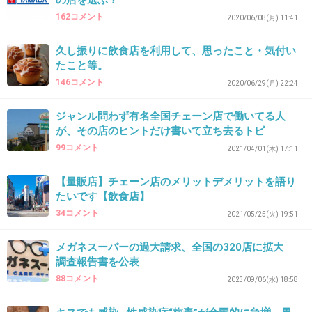
の店を選ぶ？
かどうかを見て冷静に判断するけど、過剰に騒ぐ人は何か
162コメント
2020/06/08(月) 11:41
あるたびに文句を言い続けるだけ。
久し振りに飲食店を利用して、思ったこと・気付い
たこと等。
だから結果的に、店内やコミュニティの雰囲気が落ち着い
て、利用者同士のストレスが減る。
146コメント
2020/06/29(月) 22:24
ジャンル問わず有名全国チェーン店で働いてる人
もちろん不祥事を軽視するわけじゃないけど、感情だけで
が、その店のヒントだけ書いて立ち去るトピ
大騒ぎする人が減ることで、残った人にとって居心地が良
99コメント
くなる。
2021/04/01(木) 17:11
+1
-0
【量販店】チェーン店のメリットデメリットを語り
たいです【飲食店】
34コメント
2021/05/25(火) 19:51
36. 匿名
2026/06/03(水) 09:45:10
メガネスーパーの過大請求、全国の320店に拡大
>>26
調査報告書を公表
それを待ってたw
88コメント
2023/09/06(水) 18:58
+1
-4