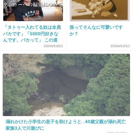
1件の返信
+1
-7
「タトゥー入れてる奴は全員
孫ってそんなに可愛いです
バカです」「5000円好きな
か？
んです、バカって」 この道
23年の彫り師YouTuberの動
2026年8月8日
2026年8月9日
18. 匿名
2026/06/03(水) 09:31:25
画が話題
>>10
ユニクロ潜入一年
という本を読んでみて
最高裁からも判決受けてるのにスポンサー企業
だから全然報道しないんだよ。
著者が株買って株主総会で質問した章はも草だ
溺れかけた小学生の息子を助けようと…40歳父親が溺れ死亡
家族3人で川遊びに
から