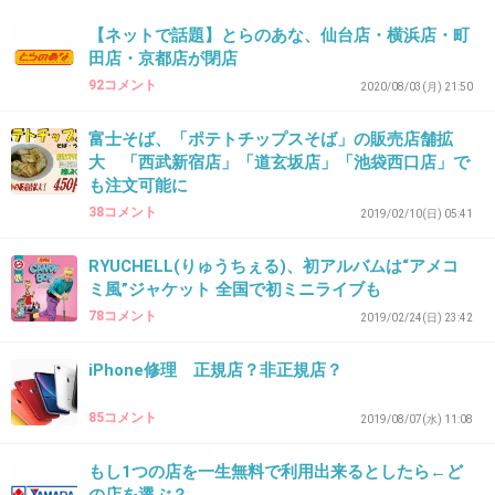
34. 匿名
2026/06/03(水) 09:43:14
【ネットで話題】とらのあな、仙台店・横浜店・町
セブンイレブンって昔から加盟店への仕打ちが
田店・京都店が閉店
えげつない事は知ってたけどさー
92コメント
2020/08/03(月) 21:50
加盟店にも客にも本当に酷い事ばかりする
富士そば、「ポテトチップスそば」の販売店舗拡
+26
-0
大 「西武新宿店」「道玄坂店」「池袋西口店」で
も注文可能に
38コメント
2019/02/10(日) 05:41
35. 匿名
2026/06/03(水) 09:44:38
RYUCHELL(りゅうちぇる)、初アルバムは“アメコ
不祥事そのものはもちろん良くないし、きちんと改善され
ミ風”ジャケット 全国で初ミニライブも
るべきなんだけど、何か問題が起きるたびに異常な勢いで
78コメント
2019/02/24(日) 23:42
騒いで「もう二度と行かない！」って宣言する人たちって
いるよね。
iPhone修理 正規店？非正規店？
でも実際には、そういう人たちが離れることで、残った利
85コメント
2019/08/07(水) 11:08
用者にとっては意外と快適になる。
もし1つの店を一生無料で利用出来るとしたら←ど
もともとサービスを普通に利用していた人は、改善された