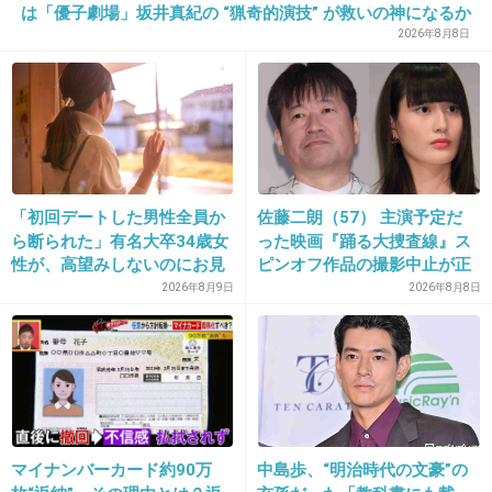
+0
-0
は「優子劇場」坂井真紀の “猟奇的演技” が救いの神になるか
2026年8月8日
29. 匿名
2026/06/03(水) 09:38:14
>>22
ローソンも似たようなものだよ
「初回デートした男性全員か
佐藤二朗（57） 主演予定だ
4件の返信
ら断られた」有名大卒34歳女
った映画『踊る大捜査線』ス
+12
-1
性が、高望みしないのにお見
ピンオフ作品の撮影中止が正
合いが全滅した“発言のクセ”
式に決定
2026年8月9日
2026年8月8日
30. 匿名
2026/06/03(水) 09:40:33
>>29
セブンは悪いイメージが固定したじゃん。
上げ底に対する上層部の反応‥
マイナンバーカード約90万
中島歩、“明治時代の文豪”の