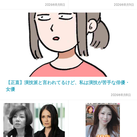
字が読めないガキは黙ってろw
2026年8月8日
2026年8月9日
+28
-3
21. 匿名
2026/06/03(水) 09:32:38
セブンより日本容器包装リサイクル協会の方が
気になる。
そのお金は何に使ってるの？
セブンの容器なんて全部ゴミ箱行きだよね。
【正直】演技派と言われてるけど、私は演技が苦手な俳優・
女優
+53
-0
2026年8月8日
22. 匿名
2026/06/03(水) 09:32:48
>>12
ローソンにかなり差つけられたもんね。