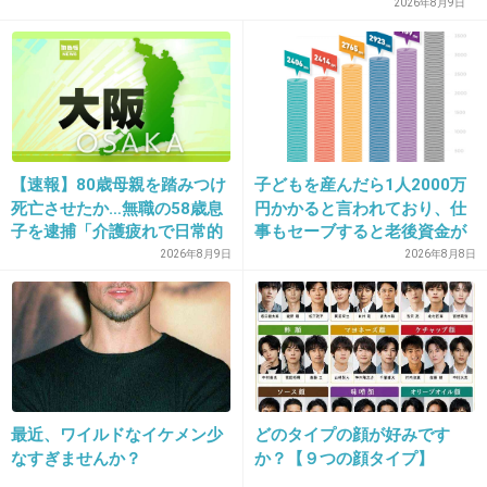
2026年8月9日
+56
-2
19. 匿名
2026/06/03(水) 09:31:53
>>13
【速報】80歳母親を踏みつけ
子どもを産んだら1人2000万
クレーマーと言うか
死亡させたか…無職の58歳息
円かかると言われており、仕
これはセブン本部がどう考えても悪いでしょ。
子を逮捕「介護疲れで日常的
事もセーブすると老後資金が
に暴行」肋骨８本折れ体には
貯められない…一方、子育て
2026年8月9日
2026年8月8日
多数の痕 大阪・岬町
していない人は潤沢な資金で
+36
-1
悠々老後だと歪んでいるので
は？→様々な意見
20. 匿名
2026/06/03(水) 09:32:32
>>13
最近、ワイルドなイケメン少
どのタイプの顔が好みです
なすぎませんか？
か？【９つの顔タイプ】
クレーマーもなにも事実なんだよ