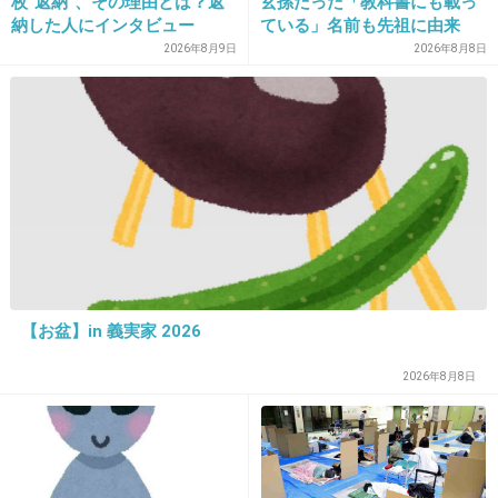
あれは客をバカにしてると言われても文句言え
枚“返納”、その理由とは？返
玄孫だった「教科書にも載っ
納した人にインタビュー
ている」名前も先祖に由来
ないと思うよ。
2026年8月9日
2026年8月8日
+30
-5
31. 匿名
2026/06/03(水) 09:42:01
>>12
社長変わったから少しずつだね
多分把握しきれてない負の残骸が山ほどあるだ
ろうね
【お盆】in 義実家 2026
上げ底セブンのイメージ払拭キャンペーン頑張
った矢先でこれは残念
2026年8月8日
+22
-0