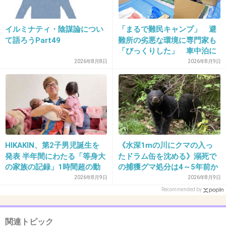
32. 匿名
2026/06/03(水) 09:42:35
>>29
イルミナティ・陰謀論につい
「まるで難民キャンプ」 避
ね。ね。書けないけどね
て語ろうPart49
難所の劣悪な環境に専門家も
「びっくりした」 車中泊に
+3
-0
もリスクが 「熱したフライ
2026年8月8日
2026年8月9日
パンに飛び込むようなもの」
33. 匿名
2026/06/03(水) 09:43:04
セブンイレブンさん、昔好きだったけど今はキ
ライです
頑張って下さい
HIKAKIN、第2子男児誕生を
《水深1mの川にクマの入っ
発表 半年間にわたる「等身大
たドラム缶を沈める》溺死で
の家族の記録」1時間超の動
の捕獲グマ処分は4～5年前か
1件の返信
画とともに感謝伝える
ら 「先人の経験から時間を
2026年8月9日
2026年8月9日
+13
-1
決めていた」「溺死だけがフ
Recommended by
ォーカスされ困惑」と町の担
当者
関連トピック