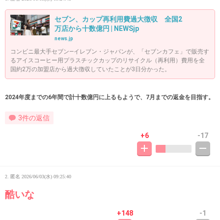
セブン、カップ再利用費過大徴収 全国2
万店から十数億円 | NEWSjp
news.jp
コンビニ最大手セブン―イレブン・ジャパンが、「セブンカフェ」で販売す
るアイスコーヒー用プラスチックカップのリサイクル（再利用）費用を全
国約2万の加盟店から過大徴収していたことが3日分かった。
2024年度までの6年間で計十数億円に上るもようで、7月までの返金を目指す。
3件の返信
+6
-17
2. 匿名
2026/06/03(水) 09:25:40
酷いな
+148
-1