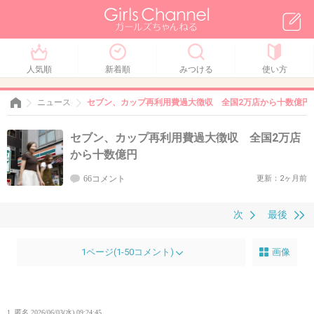
人気順
新着順
みつける
使い方
ニュース
セブン、カップ再利用費過大徴収 全国2万店から十数億円
セブン、カップ再利用費過大徴収 全国2万店
から十数億円
66コメント
更新：2ヶ月前
次
最後
1ページ(1-50コメント)
画像
1. 匿名
2026/06/03(水) 09:24:45