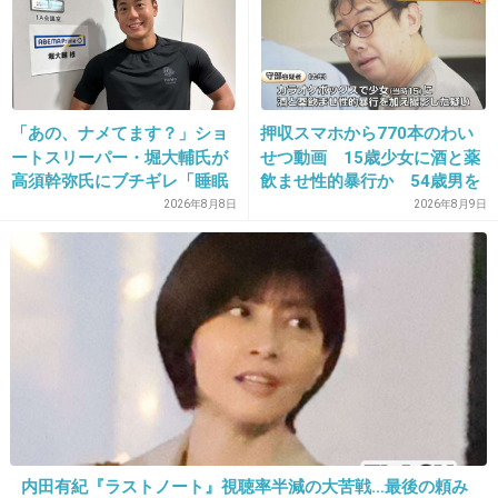
D寄りのCです
2件の返信
+3
-4
「あの、ナメてます？」ショ
押収スマホから770本のわい
ートスリーパー・堀大輔氏が
せつ動画 15歳少女に酒と薬
高須幹弥氏にブチギレ「睡眠
飲ませ性的暴行か 54歳男を
不足の人＝キレやすい」SNS
再逮捕 「薬もありますよ」
27. 匿名
2026/06/03(水) 09:36:15
2026年8月8日
2026年8月9日
で物議
とSNSで誘い出し
>>17
間違えが起こる仕組みのまま放置してるのは問題だよ
働いてるならわかる
+1
-0
28. 匿名
2026/06/03(水) 09:38:13
あら〜あら〜ダメだわ〜
内田有紀『ラストノート』視聴率半減の大苦戦…最後の頼み