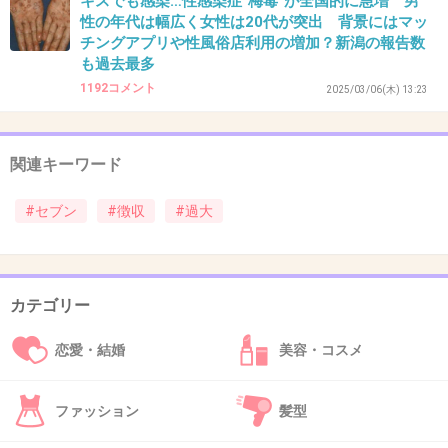
キスでも感染…性感染症“梅毒”が全国的に急増 男
性の年代は幅広く女性は20代が突出 背景にはマッ
チングアプリや性風俗店利用の増加？新潟の報告数
も過去最多
37. 匿名
2026/06/03(水) 09:47:12
1192コメント
2025/03/06(木) 13:23
>>9
もうすぐワールドカップサッカー開幕ですよー
第1戦 6月15日（月）05:00 vs オランダ
関連キーワード
第2戦 6月21日（日）13:00 vs チュニジア
第3戦 6月26日（金）08:00 vs スウェーデン
#セブン
#徴収
#過大
1件の返信
+2
-4
カテゴリー
恋愛・結婚
美容・コスメ
38. 匿名
2026/06/03(水) 09:49:36
>>12
ファッション
髪型
セブン1人負けだもんね またセブンかしっかりしてくれっ
て感じ