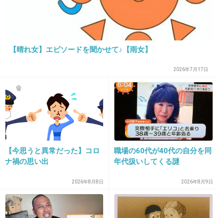
【晴れ女】エピソードを聞かせて♪【雨女】
2026年7月17日
16. 匿名
2026/06/03(水) 09:30:04
さすがセブンw
+10
-2
【今思うと異常だった】コロ
職場の60代が40代の自分を同
ナ禍の思い出
年代扱いしてくる謎
17. 匿名
2026/06/03(水) 09:30:44
>>14
2026年8月8日
2026年8月9日
それでも間違あはあるよ
働いたこと無いとわからないと思う