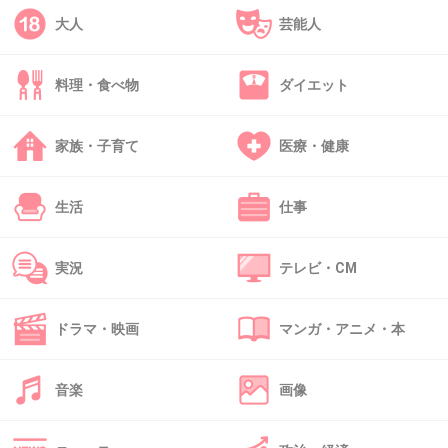
大人
芸能人
2件の返信
+4
-2
料理・食べ物
ダイエット
家族・子育て
医療・健康
39. 匿名
2026/06/03(水) 09:50:59
>>38
生活
仕事
セブンよりあなたの人生が負けていると思う
+1
-9
実況
テレビ・CM
ドラマ・映画
マンガ・アニメ・本
40. 匿名
2026/06/03(水) 09:52:25
>>33
コンビニ程度に感情的になる人って、コンビニバイトと付
音楽
画像
き合ってふられたとか別の理由がありそう笑
+0
-1