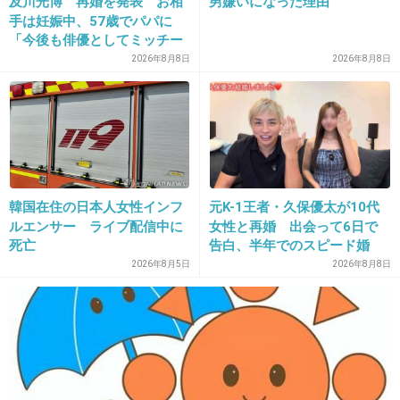
及川光博 再婚を発表 お相
男嫌いになった理由
1人で管理してるわけじゃないだろうし、管理
手は妊娠中、57歳でパパに
体制が杜撰なのでは。間違えでは片付けられな
「今後も俳優としてミッチー
として精進」
2026年8月8日
2026年8月8日
い。
1件の返信
+15
-3
韓国在住の日本人女性インフ
元K-1王者・久保優太が10代
15. 匿名
2026/06/03(水) 09:29:49
ルエンサー ライブ配信中に
女性と再婚 出会って6日で
死亡
告白、半年でのスピード婚
再利用って言っても燃やす燃料にするだけでし
2026年8月5日
2026年8月8日
ょ
海外のリサイクルと違って 日本のリサイクルっ
てけっこうインチキっぽいの多いよね
+59
-0