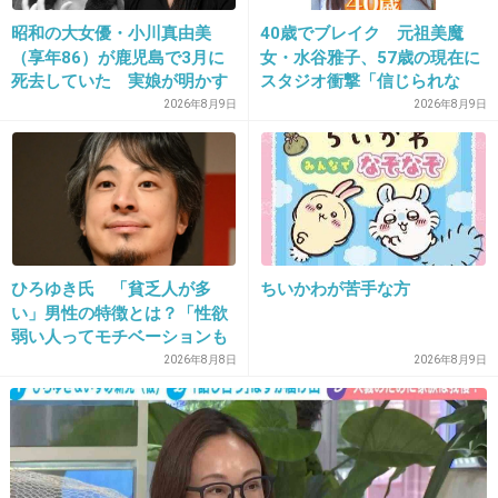
私はローソン派だけどね。
昭和の大女優・小川真由美
40歳でブレイク 元祖美魔
（享年86）が鹿児島で3月に
女・水谷雅子、57歳の現在に
1件の返信
死去していた 実娘が明かす
スタジオ衝撃「信じられな
+13
-6
「毒母」の素顔と空白の晩年
い」「やっぱすごいね」
2026年8月9日
2026年8月9日
23. 匿名
2026/06/03(水) 09:32:50
>>13
よこ
こういう、いかにもバイトを通報したら調査する機関があ
ひろゆき氏 「貧乏人が多
ちいかわが苦手な方
ればいいのになぁ
い」男性の特徴とは？「性欲
弱い人ってモチベーションも
+3
-3
低いので貧乏人多い」
2026年8月8日
2026年8月9日
24. 匿名
2026/06/03(水) 09:34:30
>>1