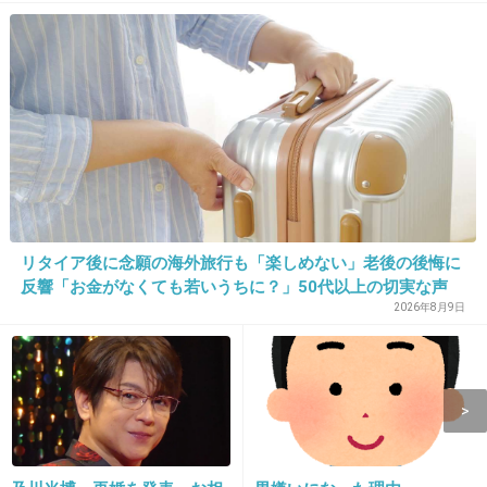
ので何とか盛り返して欲しいが……
6件の返信
+111
-3
13. 匿名
2026/06/03(水) 09:28:32
>>10
こういうクレーマー気質の人が利用しなくなると快適
リタイア後に念願の海外旅行も「楽しめない」老後の後悔に
反響「お金がなくても若いうちに？」50代以上の切実な声
4件の返信
2026年8月9日
+2
-28
14. 匿名
2026/06/03(水) 09:29:09
>>6