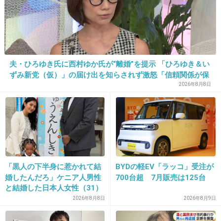
確信犯だね、くそセブン
+16
-1
夫・ひろゆき氏に西村ゆか氏が“離婚”を提示 「ひろゆき＆い
25. 匿名
2026/06/03(水) 09:34:39
ずみ新党（仮）」の届け出を知らされず激怒「信頼関係が保
決算の時に預かり金が増えまくってると思うんだけど、誰
てない状態で夫婦を続けるのは無理」
2026年8月8日
も気づかないの？
上場企業は監査法人が入ってるよね。
セブンが返金するってことは協会には払ってないよね。
1件の返信
+4
-0
「黒人の下半身に惹かれて結
BYDの軽EV「ラッコ」受注が
婚したんだろ」ケニア人男性
700台超 7月販売は125台
と結婚した日本人女性（31）
に“誹謗中傷”殺到…本人が語
2026年8月8日
2026年8月9日
26. 匿名
2026/06/03(水) 09:34:42
る、日本で感じる“外国人差
>>9
別”のリアル