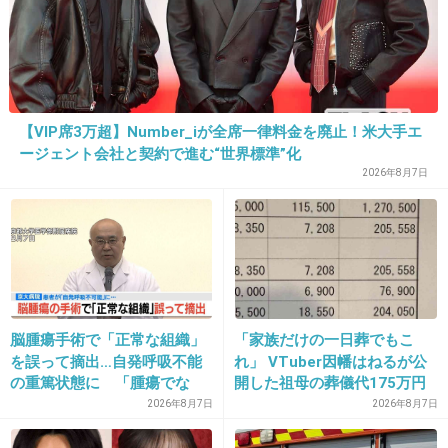
【VIP席3万超】Number_iが全席一律料金を廃止！米大手エ
ージェント会社と契約で進む“世界標準”化
2026年8月7日
16. 匿名
2026/06/03(水) 08:46:35
>>1
＞先日は長靴のフチでふくらはぎが切れまし
た。
脳腫瘍手術で「正常な組織」
「家族だけの一日葬でもこ
これはみんなそういうものかと思ってた
を誤って摘出…自発呼吸不能
れ」 VTuber因幡はねるが公
切れない人もいるのね
の重篤状態に 「腫瘍でな
開した祖母の葬儀代175万円
い」結果出ても“勘違い”で摘
が話題
2026年8月7日
2026年8月7日
1件の返信
出継続 通常の生活送ってい
た患者が手足も動かず 京大