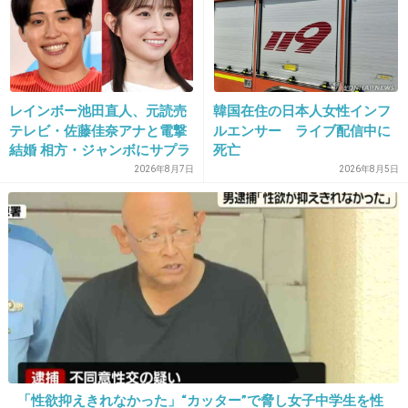
+17
-0
病院
17. 匿名
2026/06/03(水) 08:48:39
レインボー池田直人、元読売
韓国在住の日本人女性インフ
甲が薄いからヒールがあると前に滑りやすいから靴擦れ起
テレビ・佐藤佳奈アナと電撃
ルエンサー ライブ配信中に
こすと言われた
結婚 相方・ジャンボにサプラ
死亡
もう何年もヒールご無沙汰
イズ報告
2026年8月7日
2026年8月5日
+7
-0
18. 匿名
2026/06/03(水) 08:48:58
私も靴擦れしやすくてパンプスとか行事の時以外履けな
い。足幅が狭くて甲薄だからデパートでもあう靴がなく
て、シューフィッターさんに中敷をカットしてもらったり
してたけどもうその店なくなって困ってる。
+5
-0
「性欲抑えきれなかった」“カッター”で脅し女子中学生を性