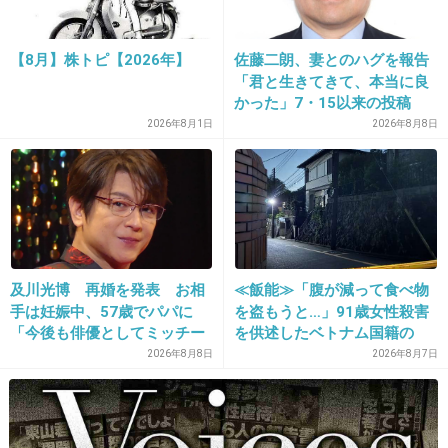
私は絆創膏だと薄くて耐久性が不十分で、キズパワーパッ
ドを貼ってる
【8月】株トピ【2026年】
佐藤二朗、妻とのハグを報告
+6
-0
「君と生きてきて、本当に良
かった」7・15以来の投稿
「文〇砲より遥かに威力は弱
2026年8月1日
2026年8月8日
いが…」
24. 匿名
2026/06/03(水) 08:57:21
運動靴でも靴ずれする
去年履いて、少し慣れたかな？と思うサンダルでも、夏が
きて久しぶりに履くと、また靴ずれする
なんでなんだ〜
及川光博 再婚を発表 お相
≪飯能≫「腹が減って食べ物
+7
-0
手は妊娠中、57歳でパパに
を盗もうと…」91歳女性殺害
「今後も俳優としてミッチー
を供述したベトナム国籍の
として精進」
男、在留資格なし…奪った車
2026年8月8日
2026年8月7日
で“3台追突”の逃走劇
25. 匿名
2026/06/03(水) 08:59:59
100均のシリコンパッド貼ったらその部分が擦れて痛くなっ
た