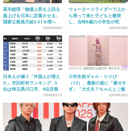
ズきつくなるし
高市総理「物価上昇を上回る
ウォータースライダーで上か
+25
-0
賃上げを日本に定着させる」
ら滑って来た子どもと衝突
国家公務員月給3.51％増へ
し、当時8歳の小学生が死
人事院の勧告を受け
亡 イベントの引率責任者の
2026年8月8日
2026年8月8日
町職員を「減給」の懲戒処
15. 匿名
2026/06/03(水) 08:46:20
分 児童の両親は「軽過ぎ
靴を履く時は前もって必ず絆創膏なしでは履け
る」「全く納得できない」
島根県邑南町
ません
絆創膏でもだめならバンドエイドのまめ防止の
やつはどうでしょう
日本人が減り「外国人が増え
小学生姫ギャル・りりぴ
絆創膏よりクッションが効いてます
た」市区町村ランキング…5
（12）、最新の姿に「痩せす
位は埼玉県川口市、4位京都
ぎ」「大丈夫？ちゃんとご飯
接触性皮膚炎もあるのでブーツやハイカットの
市、ではトップ3は？
食べてね」など心配の声
2026年8月7日
2026年8月8日
ものは諦めました
+10
-0