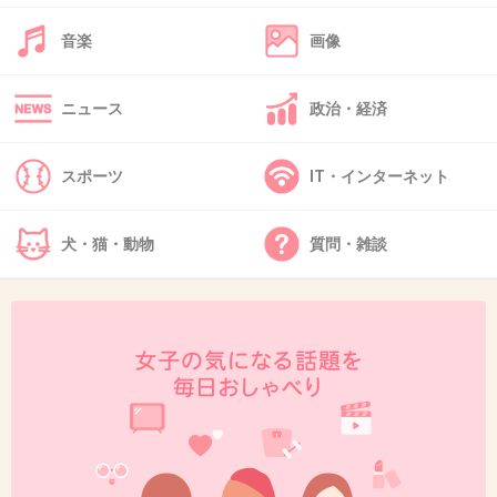
夏は蒸れないのかな？
音楽
画像
+3
-0
ニュース
政治・経済
38. 匿名
2026/06/03(水) 09:36:38
スポーツ
IT・インターネット
>>1
肌色の靴下履くようにしてるよ
ロングワンピースならこれで凌げるんだけど、ミニだと靴
犬・猫・動物
質問・雑談
下履くわけにも行かず…
なるべく大きめの靴を買って、あちこちにクッションのシ
ール貼ってる
皮膚が薄いのかなあ
+0
-0
39. 匿名
2026/06/03(水) 09:44:12