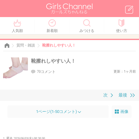
人気順
新着順
みつける
使い方
質問・雑談
靴擦れしやすい人！
靴擦れしやすい人！
70コメント
更新：1ヶ月前
次
最後
1ページ(1-50コメント)
画像
1. 匿名
2026/06/03(水) 08:38:00