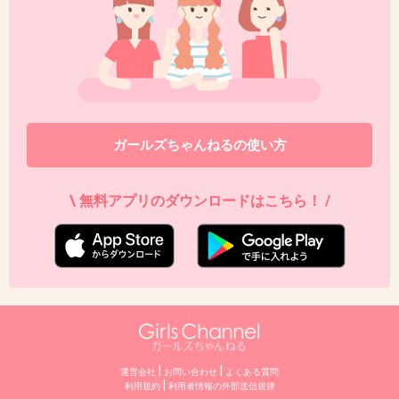
セミオーダーとか、シューフィッターとか色々お世話にな
ったけど、逆の発想でワークマンの安ーいの履いてみた。
サイズがSMLしかないやつ。
そこに中敷入れてカスタマイズ。
1900円の割につかえてる。
セミオーダーで2万もしてたことに比べれば快適。
ガールズちゃんねるの使い方
+2
-0
\ 無料アプリのダウンロードはこちら！ /
40. 匿名
2026/06/03(水) 09:46:27
>>6
あくまで自分はなんだけど、体幹が弱いとか腹筋が弱いの
が影響してる気がする。
そこがしっかりしてないから、歩き方も身体の芯や腰、太
もも全体（特に内や裏）を使って歩けてないというか。
+7
-0
|
|
運営会社
お問い合わせ
よくある質問
|
利用規約
利⽤者情報の外部送信規律