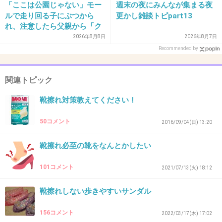
「ここは公園じゃない」モー
週末の夜にみんなが集まる夜
ルで走り回る子にぶつから
更かし雑談トピpart13
れ、注意したら父親から「ク
31. 匿名
2026/06/03(水) 09:12:26
ソババア」の暴言。「子ども
2026年8月8日
2026年8月7日
だから多めに見ろ」を強要し
>>6
Recommended by
てくる人物とは
靴屋さんで３D測定してもらって有料の中敷も作ってもらっ
てお高いスニーカー買ったけど初めて履いた日にはやっぱ
関連トピック
り靴擦れした
私の場合はどうも日によって歩き方が変わってるみたい
靴擦れ対策教えてください！
靴屋さんは歩き方意識すると膝や腰を痛めるから靴で調整
して普通に歩いた方がいいと言っていたけど、たぶん整体
50コメント
2016/09/04(日) 13:20
に行けば骨格の歪みだから通ってと言われる類いの意味だ
と思ってる
靴擦れ必至の靴をなんとかしたい
柔らかくて軽いスニーカーは靴擦れないけどむくみが酷い
んだよなぁ
101コメント
2021/07/13(火) 18:12
+4
-0
靴擦れしない歩きやすいサンダル
156コメント
2022/03/17(木) 17:02