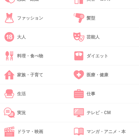
36. 匿名
2026/06/03(水) 09:29:50
ファッション
髪型
>>1
私は足の構造が人と違うみたい
薄くて幅もなくてかかとも小さい
大人
芸能人
厚みがある・幅がある・かかとが大きいと靴の中で固定さ
れるんだと思う
料理・食べ物
ダイエット
私は中で泳ぐから擦れる
インソールをたくさん揃えていて、微調整して履いてるよ
サンダルは足に触れるところにやさしい工夫がたくさんし
家族・子育て
医療・健康
てあるのを選ぶといい
一切靴ずれしないサンダルって探せばたくさんある
生活
仕事
+3
-1
実況
テレビ・CM
37. 匿名
2026/06/03(水) 09:34:46
ドラマ・映画
マンガ・アニメ・本
>>11