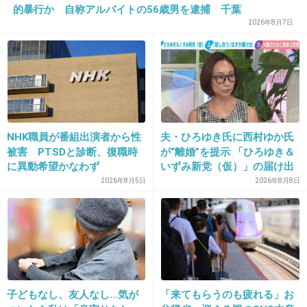
的暴行か 自称アルバイトの56歳男を逮捕 千葉
2026年8月7日
19. 匿名
2026/06/03(水) 08:50:35
ライブに履いていっても靴擦れしない
奇跡のシリーズに出会ったのに
ここ数年新作がでない…。もうあえないのかなぁ（；◇；）
+5
-0
NHK職員が番組出演者から性
夫・ひろゆき氏に西村ゆか氏
被害 PTSDと診断、復職時
が“離婚”を提示 「ひろゆき＆
に異動希望かなわず
いずみ新党（仮）」の届け出
を知らされず激怒「信頼関係
2026年8月5日
2026年8月8日
20. 匿名
2026/06/03(水) 08:52:15
が保てない状態で夫婦を続け
ワセリンべたべたに塗る
るのは無理」
ワセリンがやっぱりすごい
+4
-2
子どもなし、友人なし…気が
「来てもらうのも疲れる」お
21. 匿名
2026/06/03(水) 08:52:16