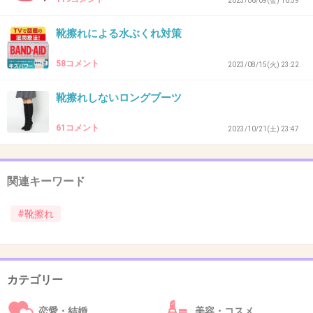
2023/06/09(金) 16:59
靴擦れによる水ぶくれ対策
34. 匿名
2026/06/03(水) 09:22:51
58コメント
2023/08/15(火) 23:22
合わないサイズのくつ履いてると
足臭くなったり汗かくらしいよ
靴擦れしないロングブーツ
+3
-0
61コメント
2023/10/21(土) 23:47
35. 匿名
2026/06/03(水) 09:27:54
関連キーワード
靴擦れ防止クリームあるよ。
#靴擦れ
1件の返信
+6
-1
カテゴリー
恋愛・結婚
美容・コスメ