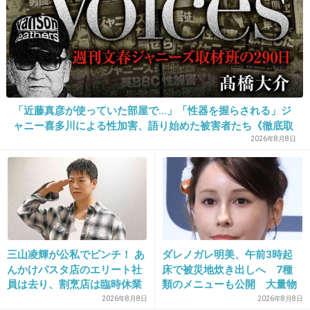
1件の返信
+6
-0
26. 匿名
2026/06/03(水) 09:01:59
「近藤真彦が使っていた部屋で…」「性器を握らされる」ジ
くつづれてするとめんどくさいから
ャニー喜多川による性加害、語り始めた被害者たち《徹底取
材の裏側》
2026年8月8日
おしゃれなヒール履かなくなった
通販でヒール買う時は足首ストラップかチュールあるのし
か買わない
ダイアナな１０センチヒールとか履いてたが
+4
-2
三山凌輝が公私でピンチ！ あ
ダレノガレ明美、午前3時起
んかけパスタ店のエリート社
床で被災地炊き出しへ 7種
27. 匿名
2026/06/03(水) 09:02:54
員は去り、割烹店は臨時休業
類のメニューも公開 大量物
軽く柔らかい靴だと靴ずれしにくいというのがわかった。
資とともに
2026年8月8日
2026年8月8日