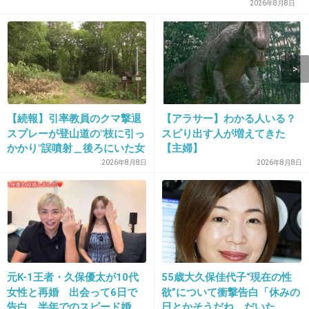
2026年8月8日
>>4
こんなのあるんだ
かかとの保湿もできそう
1件の返信
【続報】引率教員のクマ撃退
【アラサー】わかる人いる？
+23
-0
スプレーが登山道の"枝に引っ
スピり出す人が増えてきた
かかり"誤噴射＿後ろにいた女
【主婦】
子高校生の顔を直撃＿急なヒ
2026年8月8日
2026年8月8日
グマ出没に備え「安全装置」
12. 匿名
2026/06/03(水) 08:44:26
外した状態で腰に装着＿女子
>>8
高校生はトムラウシ山からヘ
スニーカーはね。パンプス1.5センチ大きくする
リ搬送され手当
と脱げるんだよなあ。。
1件の返信
元K-1王者・久保優太が10代
55歳大久保佳代子“現在の性
女性と再婚 出会って6日で
欲”について衝撃告白「休みの
+27
-1
告白、半年でのスピード婚
日とかそうだね、だいた