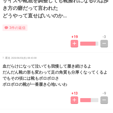
サイズや靴底を調整しても靴擦れになるのは歩
き方の癖だって言われた
どうやって直せばいいのか…
3件の返信
+19
-3
7. 匿名
2026/06/03(水) 08:43:00
血だらけになって泣いても我慢して履き続けるよ
だんだん靴の形も変わって足の角質も分厚くなってくるよ
でもその頃には靴もボロボロさ
ボロボロの靴が一番履き心地いいわ
+13
-9