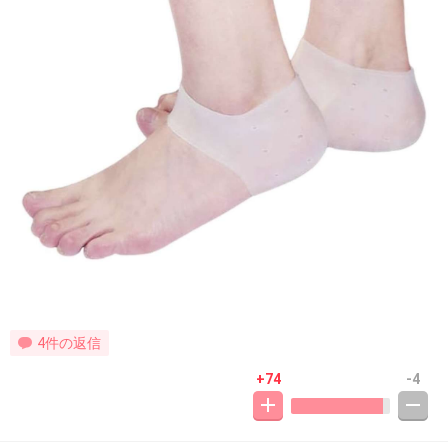
4件の返信
+74
-4