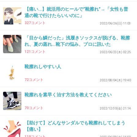
32. 匿名
2026/06/03(水) 09:18:25
【痛い…】就活用のヒールで“靴擦れ”→「女性も普
>>16
通の靴で行けたらいいのに」
学生の頃、冬は長靴って決まりだった(雪国)
327コメント
2022/06/26(日) 11:03
後ろから見て、ふくらはぎに擦れたシミがあるとうちの生
徒だなーって一発で分かる程
「目から鱗だった」浅履きソックスが脱げる、靴擦
れ、夏の蒸れ…靴下の悩み、プロに訊いた
+1
-0
121コメント
2022/06/23(木) 02:25
靴擦れしやすい人
33. 匿名
2026/06/03(水) 09:20:19
72コメント
2022/08/04(木) 19:40
>>27
母に借りためっちゃ軽くて柔らかい謎メーカーのスニーカ
靴擦れを素早く治す方法を教えてください
ー、全然靴擦れしないし足も疲れない。
980円の激安スニーカーなのに。
70コメント
2022/12/30(金) 21:14
あまりにも良くて自分にも買った。
見た目はダサいけどね。
【助けて】どんなサンダルでも靴擦れしてしまう
もう売ってないからダメになったら困る。
【痛い】
+3
-0
119コメント