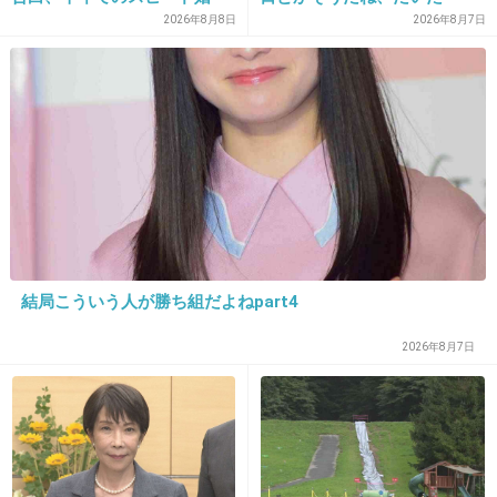
い…」
2026年8月8日
2026年8月7日
13. 匿名
2026/06/03(水) 08:44:44
主さんと同じ足。靴は軽さだよ。どんなに評判良くても重
いなら擦れる。皮膚が薄いんだよね。とにかく軽い、を最
優先で選んでみて。あと、擦れるところにプロテクトＪ1と
いう保護クリームを塗れば完璧よ。
+9
-0
結局こういう人が勝ち組だよねpart4
14. 匿名
2026/06/03(水) 08:45:23
2026年8月7日
私もだよ
靴擦れしないで履けた事ない。
靴擦れして足に馴染むまで待ってるけど、分厚
いクッションシリコンみたいな貼ると何かサイ