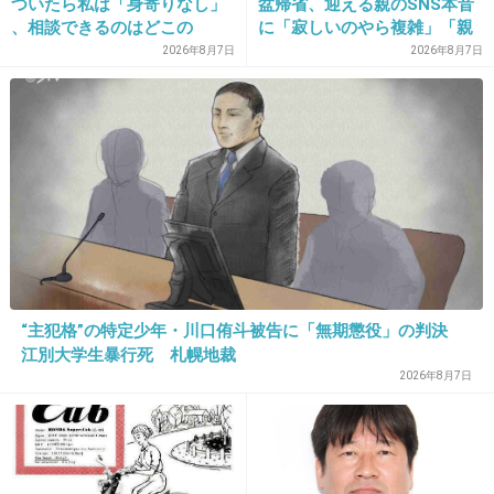
ついたら私は「身寄りなし」
盆帰省、迎える親のSNS本音
、相談できるのはどこの
に「寂しいのやら複雑」「親
内反小趾（外反母趾の小指バージョン）なんだけど、内反
誰？ 「家族がいること」が
孝行だと思っていたのに」
2026年8月7日
2026年8月7日
小趾とか外反母趾も靴擦れの原因なのかな？
前提の世の中、でも孤立は誰
にでも起きる
+0
-0
22. 匿名
2026/06/03(水) 08:52:47
>>1
かかとにガーゼ等で保護してサージカルテープ貼るのはど
うかな。介護で床ずれ(褥瘡)の時に軟膏塗って保護してたら
治り早かったから、予防になるんじゃないかな。
“主犯格”の特定少年・川口侑斗被告に「無期懲役」の判決
+4
-0
江別大学生暴行死 札幌地裁
2026年8月7日
23. 匿名
2026/06/03(水) 08:54:25
>>1