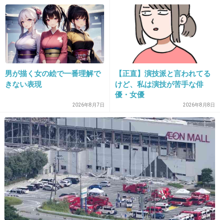
硬くて重い皮革の運動靴（OnitsukaTigerとかadidasと
か）履いてみたいけど、絶対靴ずれするから履けない…
デザインで靴を選んで履けないというのが悲しい。
1件の返信
+3
-0
男が描く女の絵で一番理解で
【正直】演技派と言われてる
きない表現
けど、私は演技が苦手な俳
優・女優
2026年8月7日
2026年8月8日
28. 匿名
2026/06/03(水) 09:04:37
お風呂入る時痛くないですか（ ; ; ）
前にひどい靴づれでお風呂はいるとき
ビニール袋足に巻いて入ったら蒸れて膿んでしまった
+3
-1
29. 匿名
2026/06/03(水) 09:07:40