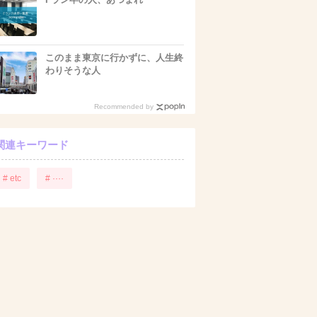
このまま東京に行かずに、人生終
わりそうな人
Recommended by
関連キーワード
# etc
# ····