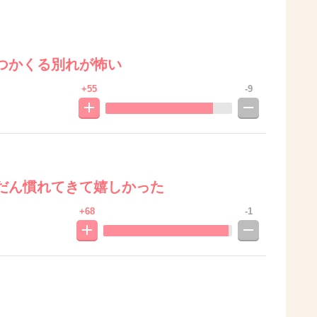
つかくる別れが怖い
+55
-9
だん慣れてきて嬉しかった
+68
-1