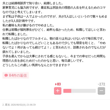
夫とは結婚相談所で知り合い、結婚しました。
家事育児にも協力的ですが、最近私は所詮夫の理想の人生を叶えるためのコマ
なのではと考えてしまいます。
まず私は子供は一人でよかったのですが、夫が2人ほしいというので散々もめま
したが2人目計画中です。
私の趣味も夫が嫌がるのでやめました。
仕事は前職が福利厚生がひどく、給料も低かったため、転職してほしいと言わ
れて転職しました。
転職したばかりなのでフルタイム、朝の送りは夫はいけないので毎日私です。
転職したばかりなのでしんどいこともあるので少しでも弱音を吐くと、「やめ
ないでよ！何があっても続けてよ！」と言われたり、説教されるのでなんだが
疲れてしまいました。
子供を産んでからは大事にされてる感じもないし、今までの幸せだった時間も
理想の人生を歩むためだったのかなと思い、毎日虚しいです。
どうしたらこの虚しい気持ちなんとかできますか？
84件の返信
+83
-272
2. 匿名
2026/06/02(火) 21:06:59