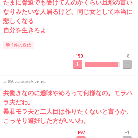
たまに脅迫でも受けてんのかくらい旦那の言い
なりみたいな人居るけど、同じ女として本当に
悲しくなる
自分を生きろよ
1件の返信
+150
-8
37. 匿名
2026/06/02(火) 21:11:50
共働きなのに趣味やめろって何様なの。モラハ
ラ夫だわ。
暴君モラ夫と二人目は作りたくないと言うか、
こっそり避妊した方がいいわ。
+97
-1