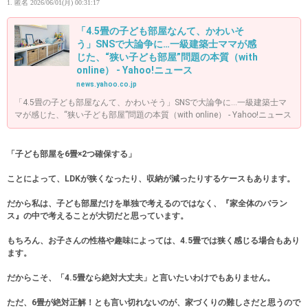
1. 匿名
2026/06/01(月) 00:31:17
「4.5畳の子ども部屋なんて、かわいそ
う」SNSで大論争に…一級建築士ママが感
じた、“狭い子ども部屋”問題の本質（with
online） - Yahoo!ニュース
news.yahoo.co.jp
「4.5畳の子ども部屋なんて、かわいそう」SNSで大論争に…一級建築士マ
マが感じた、“狭い子ども部屋”問題の本質（with online） - Yahoo!ニュース
「子ども部屋を6畳×2つ確保する」
ことによって、LDKが狭くなったり、収納が減ったりするケースもあります。
だから私は、子ども部屋だけを単独で考えるのではなく、『家全体のバラン
ス』の中で考えることが大切だと思っています。
もちろん、お子さんの性格や趣味によっては、4.5畳では狭く感じる場合もあり
ます。
だからこそ、「4.5畳なら絶対大丈夫」と言いたいわけでもありません。
ただ、6畳が絶対正解！とも言い切れないのが、家づくりの難しさだと思うので