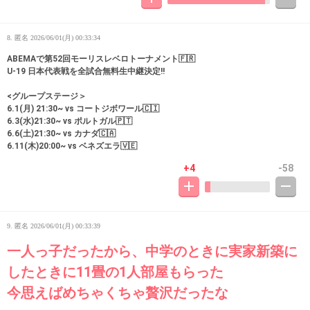
8. 匿名
2026/06/01(月) 00:33:34
ABEMAで第52回モーリスレベロトーナメント🇫🇷
U-19 日本代表戦を全試合無料生中継決定!!
<グループステージ＞
6.1(月) 21:30~ vs コートジボワール🇨🇮
6.3(水)21:30~ vs ポルトガル🇵🇹
6.6(土)21:30~ vs カナダ🇨🇦
6.11(木)20:00~ vs ベネズエラ🇻🇪
+4
-58
9. 匿名
2026/06/01(月) 00:33:39
一人っ子だったから、中学のときに実家新築に
したときに11畳の1人部屋もらった
今思えばめちゃくちゃ贅沢だったな