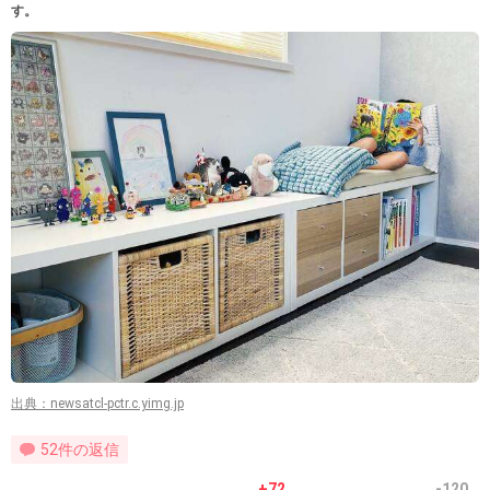
す。
出典：newsatcl-pctr.c.yimg.jp
52件の返信
+72
-120