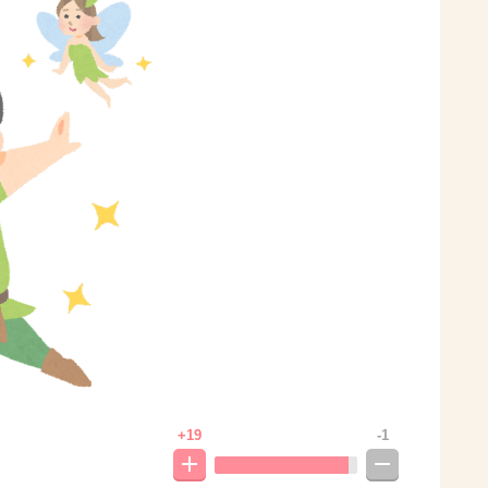
+19
-1