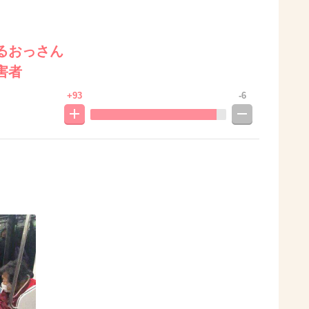
るおっさん
害者
+93
-6