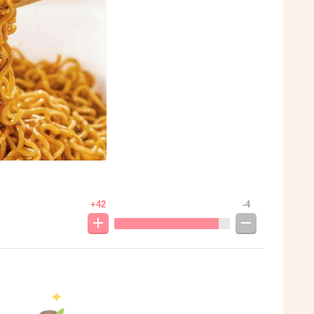
+42
-4