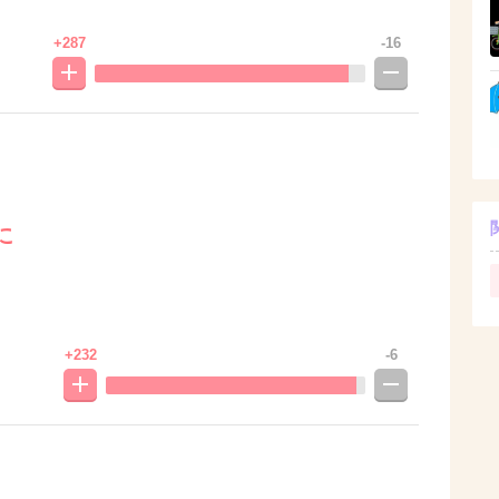
+287
-16
に
+232
-6