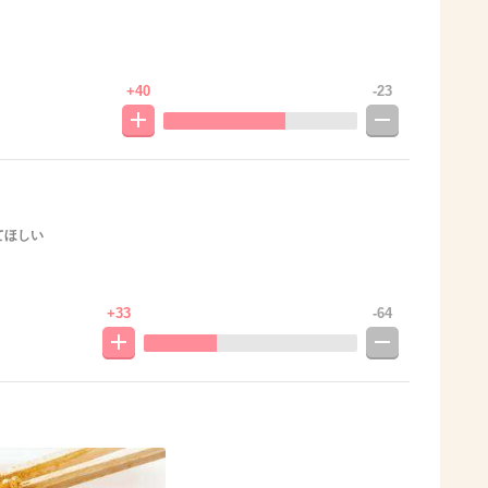
+40
-23
てほしい
+33
-64