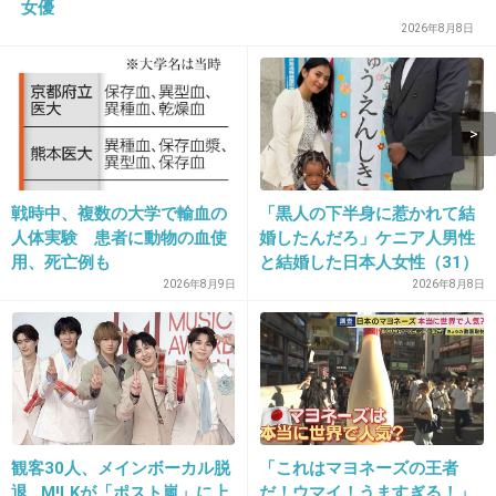
女優
2026年8月8日
戦時中、複数の大学で輸血の
「黒人の下半身に惹かれて結
人体実験 患者に動物の血使
婚したんだろ」ケニア人男性
用、死亡例も
と結婚した日本人女性（31）
に“誹謗中傷”殺到…本人が語
2026年8月9日
2026年8月8日
る、日本で感じる“外国人差
別”のリアル
観客30人、メインボーカル脱
「これはマヨネーズの王者
退…M!LKが「ポスト嵐」に上
だ！ウマイ！うますぎる！」