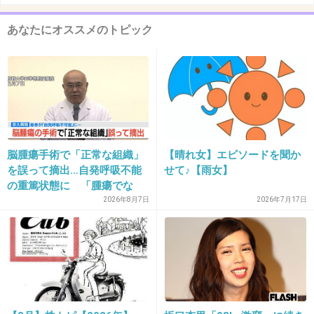
あなたにオススメのトピック
脳腫瘍手術で「正常な組織」
【晴れ女】エピソードを聞か
を誤って摘出…自発呼吸不能
せて♪【雨女】
の重篤状態に 「腫瘍でな
い」結果出ても“勘違い”で摘
2026年8月7日
2026年7月17日
出継続 通常の生活送ってい
た患者が手足も動かず 京大
病院