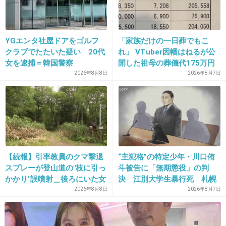
YGエンタ社屋ドアをゴルフ
「家族だけの一日葬でもこ
クラブでたたいた疑い 20代
れ」 VTuber因幡はねるが公
女を逮捕＝韓国警察
開した祖母の葬儀代175万円
が話題
2026年8月8日
2026年8月7日
【続報】引率教員のクマ撃退
“主犯格”の特定少年・川口侑
スプレーが登山道の"枝に引っ
斗被告に「無期懲役」の判
かかり"誤噴射＿後ろにいた女
決 江別大学生暴行死 札幌
子高校生の顔を直撃＿急なヒ
地裁
2026年8月8日
2026年8月7日
グマ出没に備え「安全装置」
外した状態で腰に装着＿女子
高校生はトムラウシ山からヘ