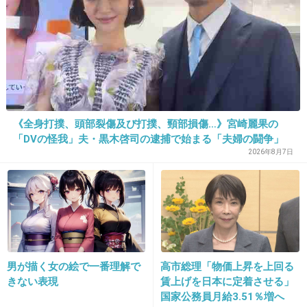
リ搬送され手当
《全身打撲、頭部裂傷及び打撲、頸部損傷…》宮崎麗果の
「DVの怪我」夫・黒木啓司の逮捕で始まる「夫婦の闘争」
2026年8月7日
男が描く女の絵で一番理解で
高市総理「物価上昇を上回る
きない表現
賃上げを日本に定着させる」
国家公務員月給3.51％増へ