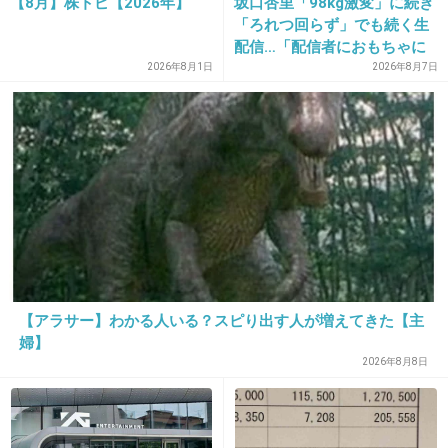
【8月】株トピ【2026年】
坂口杏里「98kg激変」に続き
「ろれつ回らず」でも続く生
配信…「配信者におもちゃに
されてる」知人は懸念表明
2026年8月1日
2026年8月7日
【アラサー】わかる人いる？スピり出す人が増えてきた【主
婦】
2026年8月8日