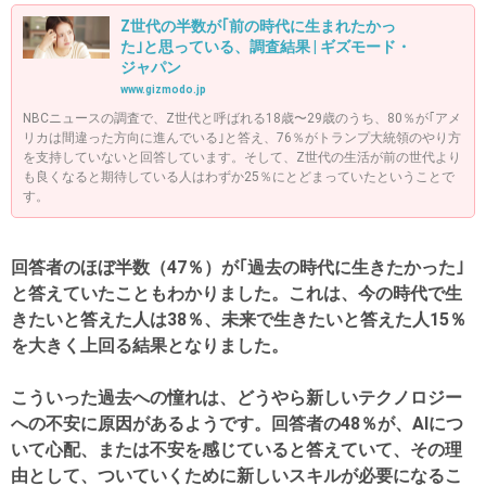
Z世代の半数が｢前の時代に生まれたかっ
た｣と思っている、調査結果 | ギズモード・
ジャパン
www.gizmodo.jp
NBCニュースの調査で、Z世代と呼ばれる18歳〜29歳のうち、80％が｢アメ
リカは間違った方向に進んでいる｣と答え、76％がトランプ大統領のやり方
を支持していないと回答しています。そして、Z世代の生活が前の世代より
も良くなると期待している人はわずか25％にとどまっていたということで
す。
回答者のほぼ半数（47％）が｢過去の時代に生きたかった｣
と答えていたこともわかりました。これは、今の時代で生
きたいと答えた人は38％、未来で生きたいと答えた人15％
を大きく上回る結果となりました。
こういった過去への憧れは、どうやら新しいテクノロジー
への不安に原因があるようです。回答者の48％が、AIにつ
いて心配、または不安を感じていると答えていて、その理
由として、ついていくために新しいスキルが必要になるこ