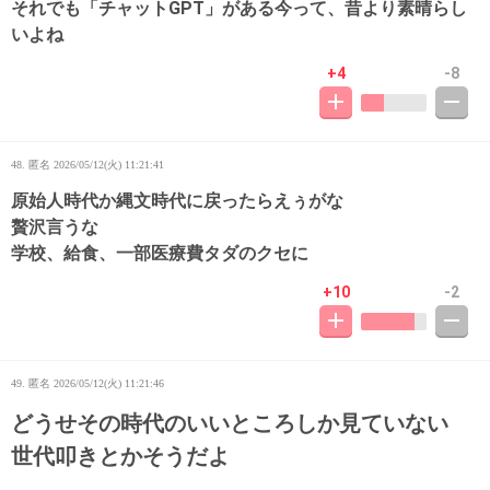
それでも「チャットGPT」がある今って、昔より素晴らし
いよね
+4
-8
48. 匿名
2026/05/12(火) 11:21:41
原始人時代か縄文時代に戻ったらえぅがな
贅沢言うな
学校、給食、一部医療費タダのクセに
+10
-2
49. 匿名
2026/05/12(火) 11:21:46
どうせその時代のいいところしか見ていない
世代叩きとかそうだよ