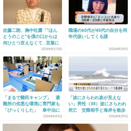
佐藤二朗、胸中吐露「“ほん
職場の60代が40代の自分を同
とうのこと”を僕の口からは
年代扱いしてくる謎
何ひとつ言えなくて…言葉に
できぬ悔しさ」
2026年8月10日
2026年8月9日
「まるで難民キャンプ」 避
「波にさらわれ姿が見えな
難所の劣悪な環境に専門家も
い」男性（38）波にさらわれ
「びっくりした」 車中泊に
死亡 交際相手と海岸を散歩
もリスクが 「熱したフライ
中 当時は波浪注意報 千葉・
2026年8月9日
2026年8月9日
パンに飛び込むようなもの」
いすみ市