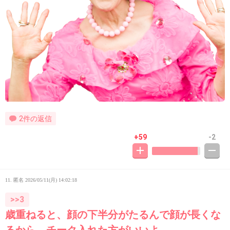
2件の返信
+59
-2
11. 匿名
2026/05/11(月) 14:02:18
>>3
歳重ねると、顔の下半分がたるんで顔が長くな
るから、チーク入れた方がいいよ。