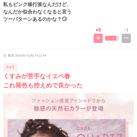
私もピンク移行派なんだけど、
なんだか似合わなくなると言う
ツーパターンあるのかな？🙄
+5
-1
35. 匿名
2026/05/11(月) 14:22:44
>>1
くすみが苦手なイエベ春
これ発色も控えめで良かった