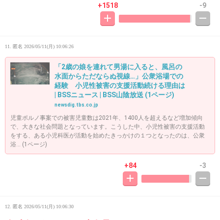
+1518
-9
11. 匿名
2026/05/11(月) 10:06:26
「2歳の娘を連れて男湯に入ると、風呂の
水面からただならぬ視線…」公衆浴場での
経験 小児性被害の支援活動続ける理由は
| BSSニュース | BSS山陰放送 (1ページ)
newsdig.tbs.co.jp
児童ポルノ事案での被害児童数は2021年、1400人を超えるなど増加傾向
で、大きな社会問題となっています。こうした中、小児性被害の支援活動
をする、ある小児科医が活動を始めたきっかけの１つとなったのは、公衆
浴… (1ページ)
+84
-3
12. 匿名
2026/05/11(月) 10:06:30