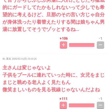
的にガードしてたかもしれないって少しでも希
望的に考えるけど、旦那のその言い方じゃ自分
が身体洗ったり着替えたりする間は娘ちゃん男
湯に放置してそうでゾッとするね…
+106
-1
46. 匿名
2026/05/11(月) 10:10:26
主さんは変じゃないよ
子供をプールに連れていった時に、女児をまじ
まじと眺める老人よく見たもん
微笑ましいものを見る視線じゃないんだよね
+111
-1