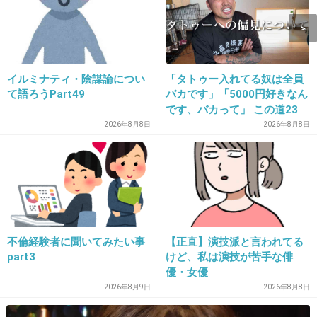
イルミナティ・陰謀論につい
「タトゥー入れてる奴は全員
て語ろうPart49
バカです」「5000円好きなん
です、バカって」 この道23
年の彫り師YouTuberの動画
2026年8月8日
2026年8月8日
が話題
不倫経験者に聞いてみたい事
【正直】演技派と言われてる
part3
けど、私は演技が苦手な俳
優・女優
2026年8月9日
2026年8月8日