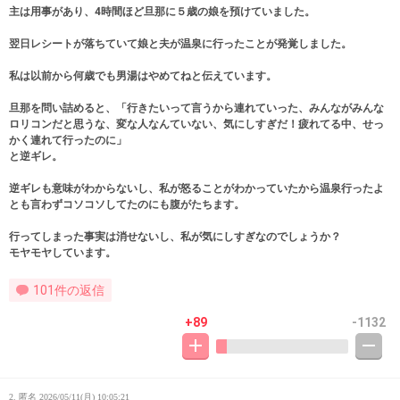
主は用事があり、4時間ほど旦那に５歳の娘を預けていました。
翌日レシートが落ちていて娘と夫が温泉に行ったことが発覚しました。
私は以前から何歳でも男湯はやめてねと伝えています。
旦那を問い詰めると、「行きたいって言うから連れていった、みんながみんな
ロリコンだと思うな、変な人なんていない、気にしすぎだ！疲れてる中、せっ
かく連れて行ったのに」
と逆ギレ。
逆ギレも意味がわからないし、私が怒ることがわかっていたから温泉行ったよ
とも言わずコソコソしてたのにも腹がたちます。
行ってしまった事実は消せないし、私が気にしすぎなのでしょうか？
モヤモヤしています。
101件の返信
+89
-1132
2. 匿名
2026/05/11(月) 10:05:21