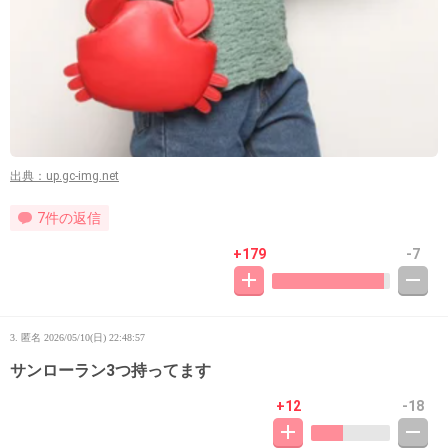
出典：up.gc-img.net
7件の返信
+179
-7
3. 匿名
2026/05/10(日) 22:48:57
サンローラン3つ持ってます
+12
-18