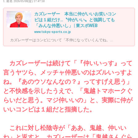
1. 匿名
2026/05/08(金) 17:47:50
カズレーザー 本当に仲がいいお笑いコン
ビは１組だけ…〝仲がいい〟と強調しても
「みんな仲悪いし」 | 東スポWEB
www.tokyo-sports.co.jp
カズレーザーはコンビについて「不仲になっていくんでね。...
カズレーザーは続けて「『仲いいっす』って
言うヤツら、メッチャ仲悪いのはズルいっすよ
ね。『あのウソなんなの？』ってすげえ思う」
と不快感を示したうえで、「鬼越トマホークぐ
らいだと思う。マジ仲いいの」と、実際に仲が
いいコンビは１組だと指摘した。
これに対し松陰寺が「ああ、鬼越、仲いい
ね」と返すと、カズレーザーは「鬼越さんぐら