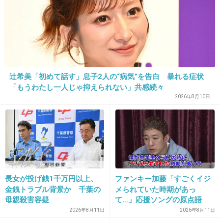
一番人気の渡辺りか？はあまり好きになれない
んだよな〜人工的っぽいから
+41
-21
辻希美「初めて話す」息子2人の“病気”を告白 暴れる症状
「もうわたし一人じゃ抑えられない」共感続々
2026年8月10日
29. 匿名
2015/12/30(水) 11:12:22
クズの寄せ集め集団。
一人一人みると本当に酷い！
+15
-14
長女が投げ銭1千万円以上、
ファンキー加藤「すごくイジ
金銭トラブル背景か 千葉の
メられていた時期があっ
30. 匿名
2015/12/30(水) 11:14:19
母親殺害容疑
て…」応援ソングの原点語
やめてください。
る ファンモン20周年
2026年8月11日
2026年8月11日
騒動を起こしたグループを抜擢するなんてどういう神経し