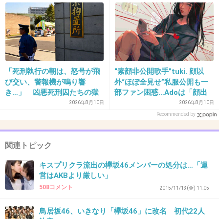
てるんだよ。
+13
-7
31. 匿名
2015/12/30(水) 11:16:20
「死刑執行の朝は、怒号が飛
“素顔非公開歌手”tuki. 顔以
び交い、警報機が鳴り響
外“ほぼ全見せ”私服公開も一
乃木坂西野七瀬？の写真飽きたー。ゴリラっぽ
き…」 凶悪死刑囚たちの獄
部ファン困惑…Adoは「顔出
い顔ってことはわかったからもう貼らなくてい
中生活を、身の回りの世話を
し」解禁で“覆面歌手”に続く
2026年8月10日
2026年8月10日
いよ。
した元受刑者が明かす
変化
Recommended by
+40
-8
関連トピック
キスプリクラ流出の欅坂46メンバーの処分は…「運
32. 匿名
2015/12/30(水) 11:16:26
営はAKBより厳しい」
508コメント
初っ端問題だらけのグループよりも同じ48Gなら日の目の
2015/11/13(金) 11:05
当たってない他メンが選ばれるべきでは？
鳥居坂46、いきなり「欅坂46」に改名 初代22人
+3
-2