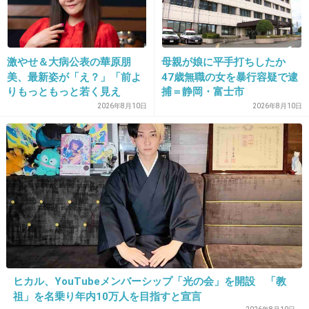
14. 匿名
2015/12/30(水) 10:37:25
激やせ＆大病公表の華原朋
母親が娘に平手打ちしたか
テレビで欅坂見た事ないからどんな声なのかも
美、最新姿が「え？」「前よ
47歳無職の女を暴行容疑で逮
りもっともっと若く見え
捕＝静岡・富士市
知らない
る」 X仰天
2026年8月10日
2026年8月10日
ラジオだと顔見えないからどの声が誰の声なの
か聴いててわからなくなりそう
出典：i0.wp.com
+67
-0
15. 匿名
2015/12/30(水) 10:37:43
ヒカル、YouTubeメンバーシップ「光の会」を開設 「教
そんなにグループ増やしてどうする？もう落ち
祖」を名乗り年内10万人を目指すと宣言
目なのに....