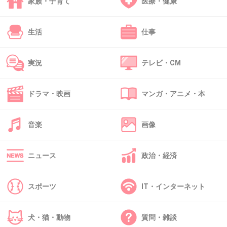
家族・子育て
医療・健康
いいよいいよ嫉妬しなしな
他人の足引っ張るために生まれてきたんだもんね君たちw
生活
仕事
+12
-18
実況
テレビ・CM
40. 匿名
2015/12/30(水) 11:53:16
ドラマ・映画
マンガ・アニメ・本
おっぱいーーーっ♡
+11
-8
音楽
画像
ニュース
政治・経済
41. 匿名
2015/12/30(水) 12:18:18
私も21人で喋るの？
スポーツ
IT・インターネット
って思って調べたら
3人ずつ時間を区切って
犬・猫・動物
質問・雑談
喋るみたいだよ