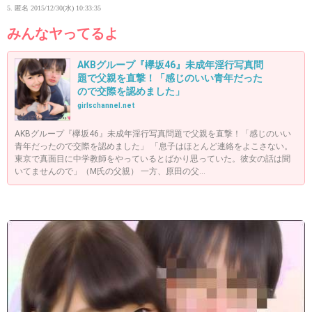
5. 匿名
2015/12/30(水) 10:33:35
みんなヤってるよ
AKBグループ『欅坂46』未成年淫行写真問
題で父親を直撃！「感じのいい青年だった
ので交際を認めました」
girlschannel.net
AKBグループ『欅坂46』未成年淫行写真問題で父親を直撃！「感じのいい
青年だったので交際を認めました」 「息子はほとんど連絡をよこさない。
東京で真面目に中学教師をやっているとばかり思っていた。彼女の話は聞
いてませんので」（M氏の父親） 一方、原田の父...