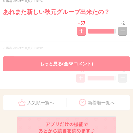
6. 匿名
2015/12/30(水) 10:33:55
あれまた新しい秋元グループ出来たの？
+57
-2
7. 匿名
2015/12/30(水) 10:34:02
原田○ゆ
もっと見る(全55コメント)
+63
-2
8. 匿名
2015/12/30(水) 10:34:27
人気順一覧へ
新着順一覧へ
ワチャワチャしてうるさいだけで終わりそう
+60
-2