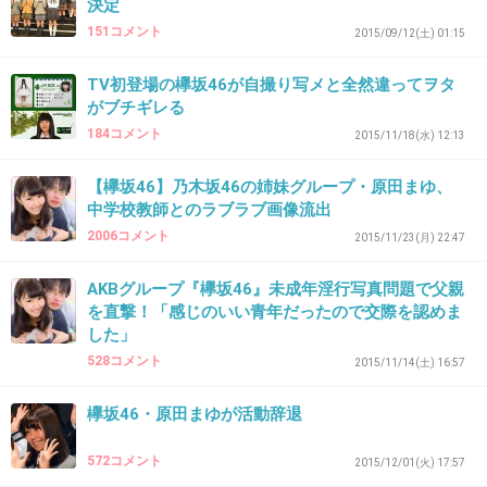
決定
151コメント
2015/09/12(土) 01:15
TV初登場の欅坂46が自撮り写メと全然違ってヲタ
33. 匿名
2015/12/30(水) 11:22:35
がブチギレる
土田と澤部が司会してる番組みてたら、みんな
184コメント
2015/11/18(水) 12:13
髪型気にして前髪イジイジしてばっかりで
【欅坂46】乃木坂46の姉妹グループ・原田まゆ、
まだグループ始まったばかりとは言え、素人の
中学校教師とのラブラブ画像流出
かたまりかって感じだった。
2006コメント
2015/11/23(月) 22:47
テレビですらそんな風なのに、音声だけで伝え
るラジオなんて無謀じゃないの。
AKBグループ『欅坂46』未成年淫行写真問題で父親
を直撃！「感じのいい青年だったので交際を認めま
+57
-2
した」
528コメント
2015/11/14(土) 16:57
欅坂46・原田まゆが活動辞退
34. 匿名
2015/12/30(水) 11:24:09
２１人で喋ってたら、誰が誰だか分からないん
572コメント
2015/12/01(火) 17:57