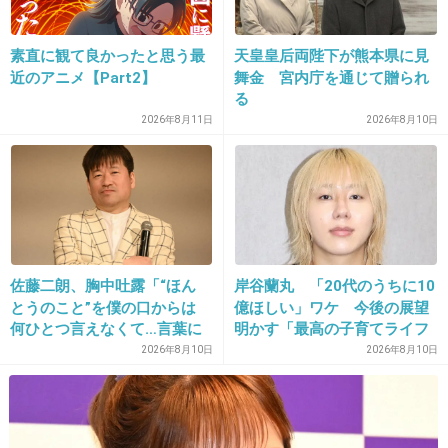
26. 匿名
2015/12/30(水) 10:58:33
素直に観て良かったと思う最
天皇皇后両陛下が熊本県に見
乃木坂よりは、ずっとましかな（笑）
近のアニメ【Part2】
舞金 宮内庁を通じて贈られ
る
+8
-18
2026年8月11日
2026年8月10日
27. 匿名
2015/12/30(水) 11:06:23
トピみてANNて言うから てっきりテレ朝のANNニュースか
と 思った。 ジャニーズとかニュース出る時代だからね つい
にANNニュースもかと ニュースや天気予報は アイドル辞め
佐藤二朗、胸中吐露「“ほん
岸谷蘭丸 「20代のうちに10
てね オールナイトなら どうぞ
とうのこと”を僕の口からは
億ほしい」ワケ 今後の展望
+0
-0
何ひとつ言えなくて…言葉に
明かす「最高の子育てライフ
できぬ悔しさ」
を送りたい」
2026年8月10日
2026年8月10日
28. 匿名
2015/12/30(水) 11:11:16
私この子可愛いと思う！