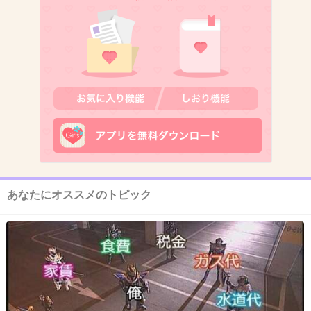
9. 匿名
2015/12/30(水) 10:34:48
秋元康の金儲け術教えて欲しいわ.....
+45
-1
10. 匿名
2015/12/30(水) 10:34:58
欅坂といわれたら原田って子しか連想できない
(-д-;)
あなたにオススメのトピック
もう辞めたけど、デビュー前にケチついちゃっ
てるから欅坂自体微妙な感じ
+97
-4
11. 匿名
2015/12/30(水) 10:35:23