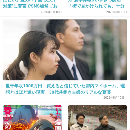
なんだかんだ言われてるけど、メンバーは自分なりの夢や
対策”に苦言でSNS騒然…“お
「街で見かけられても、十分
希望を持ってオーディションを受けて、このグループに入
れらの時代”持ち出し連発も
なご配慮を」事務所が呼びか
2026年8月10日
2026年8月10日
ったんだと思う。
問われる感覚
け
応援しましょう、とは言わないけど叩くばっかじゃなくて
見守ってあげてもいいんじゃないの。
+14
-9
25. 匿名
2015/12/30(水) 10:50:58
>>23
来年１月10日に新潟の劇場でデビューするらし
世帯年収1000万円 買えると信じていた都内マイホーム、理
想とはほど遠い現実 30代共働き夫婦のリアルな葛藤
いよ
2026年8月10日
+18
-2