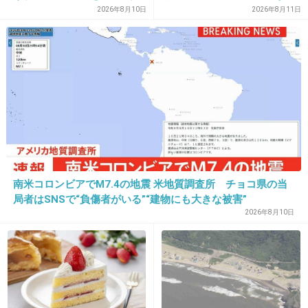
17. 匿名
2015/12/30(水) 10:39:28
任追及を進めています」
を猛者たちが争って。目バッ
2026年8月10日
2026年8月11日
キバキで」
欅坂の番組観てみたけど、一番美人と話題にな
っていた最年長の渡辺りかさん、MCが振って
も全然喋れなくて驚いた。
芸能人としては喋れないねのレベルではなく、
一般人として、日常生活すら危ぶまれるレベ
ル。
しかもリアクション調査でのジェットコースタ
南米コロンビアでM7.4の地震 米地質調査所 チョコ県の当
ーでも、一人だけリタイアするし。
局者はSNSで“負傷者がいる”“建物にも大きな被害”
2026年8月10日
これは相当改善しないと、その内彼女はグルー
プで大変なことになる。
+88
-0