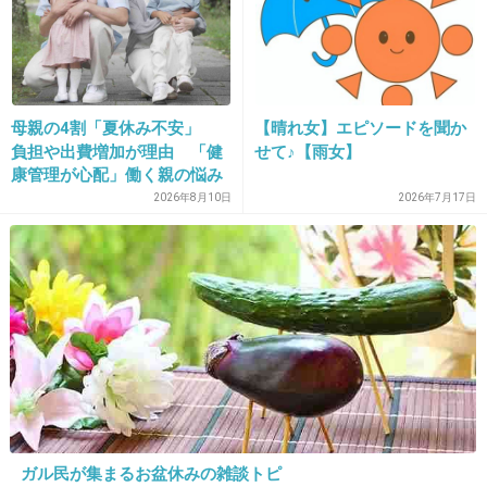
+60
-29
母親の4割「夏休み不安」
【晴れ女】エピソードを聞か
22. 匿名
2015/12/30(水) 10:43:18
負担や出費増加が理由 「健
せて♪【雨女】
康管理が心配」働く親の悩み
欅坂って色々問題ある子がいるグループなの
も
2026年8月10日
2026年7月17日
に、こんなに早く普通にラジオの仕事貰えるん
だね
既に欅坂にいいイメージないんだけど（苦笑）
揺れるAKB48グループ…欅坂46で再びキス
写真が流出
girlschannel.net
お披露目と同時期にメンバーの“キスプリクラ”流出騒動が勃発した欅坂46
が、さらなる受難に見舞われてしまった。グループオーディションに合格
するも、母親の反対にあって一度は辞退、紆余曲折を経てのメンバー加入
が話題の長濱ねる（17）に“キス写真流出”が起きたのだ。現状、運営サイ
ガル民が集まるお盆休みの雑談トピ
ドは対応も決めかねているというが……。