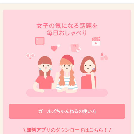
+18
-0
42. 匿名
2015/12/30(水) 13:20:42
AKBグループは性的にも、生理的にも気色悪い感じしかな
い。未成年なのに男関連凄いし。
+4
-6
43. 匿名
2015/12/30(水) 13:23:28
ガールズちゃんねるの使い方
1番人気の渡辺さん、私も喋れなくて驚いた。
これから愛嬌のあるメンバーに取られそう。で
\ 無料アプリのダウンロードはこちら！ /
もかわいいから応援したい！