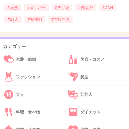
#異例
#メンバー
#ラジオ
#欅坂46
#ANN
37. 匿名
2015/12/30(水) 11:37:28
プリクラ流出のイメージ
#21人
#初挑戦
#大抜てき
+22
-3
カテゴリー
38. 匿名
2015/12/30(水) 11:42:31
恋愛・結婚
美容・コスメ
欅って書けないを見ると意外と可愛い子が多いことが分か
る
ファッション
髪型
まいやんみたいな華はないけど
+13
-15
大人
芸能人
料理・食べ物
ダイエット
39. 匿名
2015/12/30(水) 11:50:00
年末まで嫉妬ですか
可愛い顔に生まれるって得だね～www