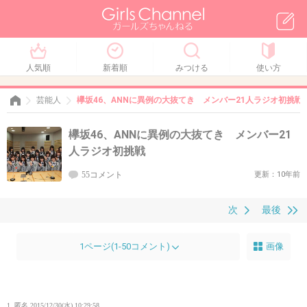
人気順
新着順
みつける
使い方
芸能人
欅坂46、ANNに異例の大抜てき メンバー21人ラジオ初挑戦
欅坂46、ANNに異例の大抜てき メンバー21
人ラジオ初挑戦
55コメント
更新：10年前
次
最後
1ページ(1-50コメント)
画像
1. 匿名
2015/12/30(水) 10:29:58