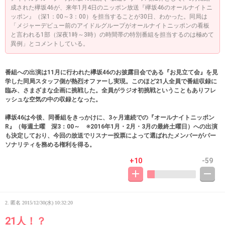
成された欅坂46が、来年1月4日のニッポン放送『欅坂46のオールナイトニ
ッポン』（深1：00～3：00）を担当することが30日、わかった。同局は
「メジャーデビュー前のアイドルグループがオールナイトニッポンの看板
と言われる1部（深夜1時～3時）の時間帯の特別番組を担当するのは極めて
異例」とコメントしている。
番組への出演は11月に行われた欅坂46のお披露目会である『お見立て会』を見
学した同局スタッフ側が熱烈オファーし実現。このほど21人全員で番組収録に
臨み、さまざまな企画に挑戦した。全員がラジオ初挑戦ということもありフレ
ッシュな空気の中の収録となった。
欅坂46は今後、同番組をきっかけに、3ヶ月連続での『オールナイトニッポン
R』（毎週土曜 深3：00～ ※2016年1月・2月・3月の最終土曜日）への出演
も決定しており、今回の放送でリスナー投票によって選ばれたメンバーがパー
ソナリティを務める権利を得る。
+10
-59
2. 匿名
2015/12/30(水) 10:32:20
21人！？