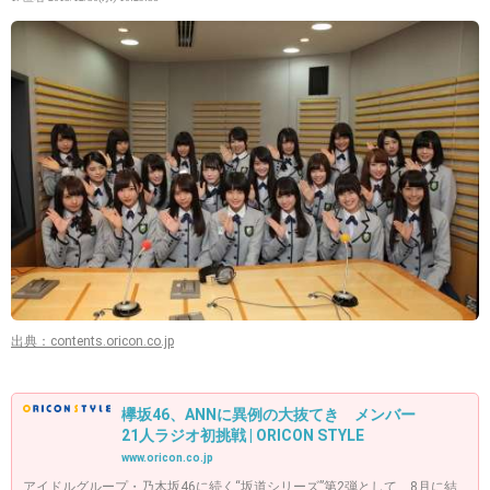
出典：contents.oricon.co.jp
欅坂46、ANNに異例の大抜てき メンバー
21人ラジオ初挑戦 | ORICON STYLE
www.oricon.co.jp
アイドルグループ・乃木坂46に続く“坂道シリーズ”第2弾として、8月に結