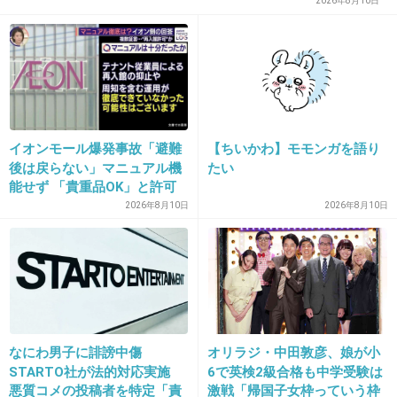
2026年8月10日
+60
-0
イオンモール爆発事故「避難
【ちいかわ】モモンガを語り
後は戻らない」マニュアル機
たい
能せず 「貴重品OK」と許可
か 現場で混乱
2026年8月10日
2026年8月10日
16. 匿名
2015/12/30(水) 10:38:56
この人は可愛い
出典：up.gc-img.net
+43
-60
なにわ男子に誹謗中傷
オリラジ・中田敦彦、娘が小
STARTO社が法的対応実施
6で英検2級合格も中学受験は
悪質コメの投稿者を特定「責
激戦「帰国子女枠っていう枠