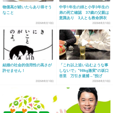
物価高が続いたらあり得そう
中学1年生の姉と小学3年生の
なこと
弟の死亡確認 37歳の父親は
18. 匿名
2015/12/30(水) 10:39:47
意識あり 3人とも救命胴衣
女の敵は女♪
の着用なしと判明 新潟市の
2026年8月10日
2026年8月10日
角田浜海水浴場で海難事故
+20
-1
19. 匿名
2015/12/30(水) 10:40:44
こいつらも不倫グループこと乃木坂46の仲間入
結婚の社会的信用性の高さが
「これ以上追い込むような事
りかな
許せません！
しないで」“98kg激変”の坂口
杏里 万引き逮捕→“投げ
銭”暮らし→“絶縁”夜逃げの末
2026年8月10日
2026年8月10日
芸能界って怖いよね
にたどり着いた“新生活拠点”
+56
-10