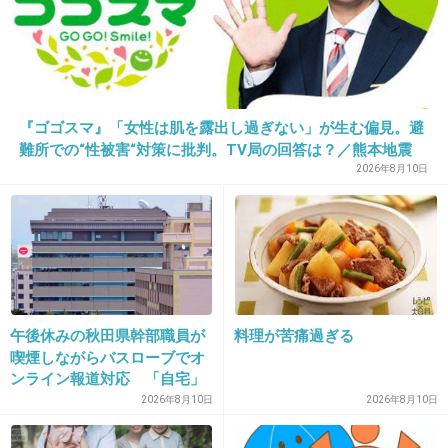
20. 匿名
2015/12/30(水) 10:41:39
こんなブスでもセンターになれるよ！
『ゴゴスマ』「女性は肌を露出し過ぎない」が生む偏見。避
変なグループ
難所での“性被害“対策に批判。TV局の回答は？／熊本地震
2026年8月10日
+59
-41
21. 匿名
2015/12/30(水) 10:42:46
もはやAV女優
午後休みの秋田県幹部職員が
料理が苦痛過ぎる
喫煙しながらバスローブでオ
ンライン報道対応 「自宅」
しかもブスばかりのレベルの低いAV女優の寄せ
との説明に疑義 背景がラブ
2026年8月10日
2026年8月10日
集め
ホテルの客室ような壁紙