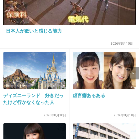
AKB48だの乃木坂何ちゃらだの何グループあっ
て何人いるのかさっぱりわからない
+58
-1
日本人が低いと感じる能力
2026年8月10日
12. 匿名
2015/12/30(水) 10:36:12
枕臭がぷんぷん
+63
-3
ディズニーランド 好きだっ
虚言癖あるある
たけど行かなくなった人
13. 匿名
2015/12/30(水) 10:36:42
秋元康の家のお手伝い(家政婦)になりたいわ
2026年8月10日
2026年8月10日
給料沢山ください
+22
-3