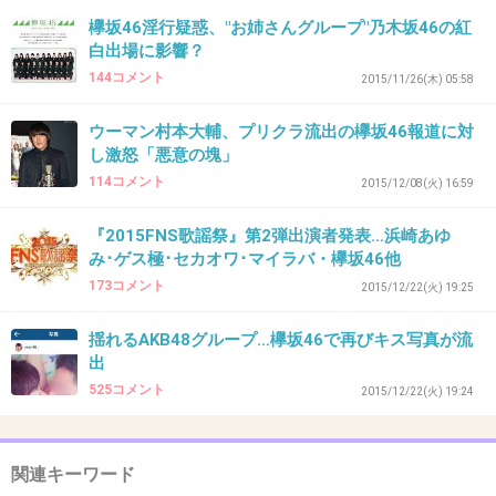
じゃない？
欅坂46淫行疑惑、"お姉さんグループ"乃木坂46の紅
白出場に影響？
+13
-3
144コメント
2015/11/26(木) 05:58
ウーマン村本大輔、プリクラ流出の欅坂46報道に対
35. 匿名
2015/12/30(水) 11:33:34
し激怒「悪意の塊」
誰が誰と寝て仕事取ったの？
114コメント
2015/12/08(火) 16:59
…という穿った見方しかできない。
『2015FNS歌謡祭』第2弾出演者発表…浜崎あゆ
み･ゲス極･セカオワ･マイラバ・欅坂46他
+11
-5
173コメント
2015/12/22(火) 19:25
揺れるAKB48グループ…欅坂46で再びキス写真が流
出
36. 匿名
2015/12/30(水) 11:36:32
525コメント
2015/12/22(火) 19:24
オッパイグループ
+9
-5
関連キーワード