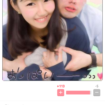
+113
-5