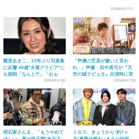
2026年8月11日
出典：up.gc-img.net
+60
-4
雛形あきこ、22年ぶり写真集
「声優の芝居が嫌いと言わ
23. 匿名
2015/12/30(水) 10:43:53
に反響 48歳“水着グラビア”に
れ…」声優・田中真弓が『天
も挑戦「なんと!!!」「おぉ
空の城ラピュタ』出演時に宮
新潟46はどうなった？
～」「学生時代が蘇りまし
崎駿監督から学んだ教訓明か
2026年8月10日
2026年8月10日
た」
す
枕営業で乃木坂46に負けたのか？
+46
-3
明石家さんま、「もうやめて
ミセス、きょうから“約1ヶ
24. 匿名
2015/12/30(水) 10:46:35
ほしい」夏の甲子園“炎天下
月”夏季休暇&いきさつ説明