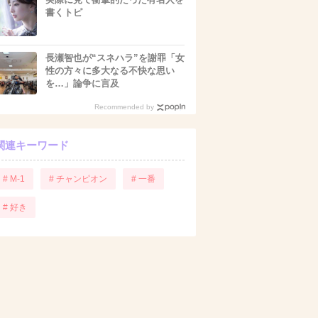
書くトピ
長瀬智也が“スネハラ”を謝罪「女
性の方々に多大なる不快な思い
を…」論争に言及
Recommended by
関連キーワード
# M-1
# チャンピオン
# 一番
# 好き