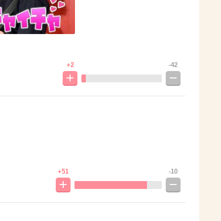
+2
-42
+51
-10