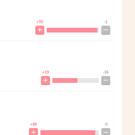
+55
-1
+19
-16
+88
-5