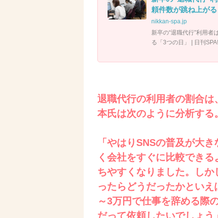
頼件数が跳ね上がる「3
nikkan-spa.jp
新卒の“退職代行”利用者
る「3つの日」 | 日刊SPA
退職代行の利用者の割合は
本氏は次のように分析する
「やはりSNSの普及が大
く会社をすぐに比較できる
ちやすくなりました。しか
ったらどうだったかといえ
～3万円で仕事を辞める際
だって依頼したいでしょう