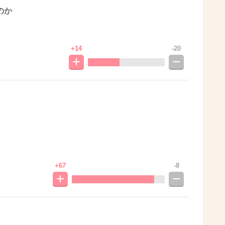
のか
+14
-20
+67
-8