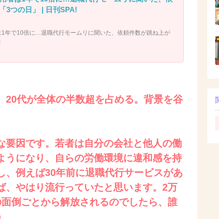
つの日」 | 日刊SPA!
は1年で10倍に…退職代行モームリに聞いた、依頼件数が跳ね上が
!
、20代が全体の半数超を占める。背景を谷
。
きな要因です。若者は自分の会社と他人の働
ようになり、自らの労働環境に違和感を持
し、例えば30年前に退職代行サービスがあ
ば、やはり流行っていたと思います。2万
の面倒ごとから解放されるのでしたら、誰
」