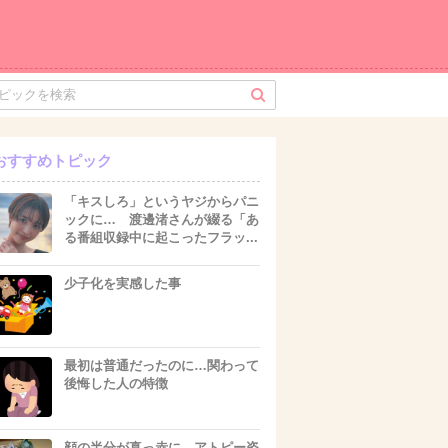
おすすめトピック
「キスしろ」というヤジからパニ
ックに… 渡邊渚さんが綴る「あ
る番組収録中に起こったフラッ...
少子化を実感した事
最初は普通だったのに…関わって
後悔した人の特徴
顔の半分が真っ赤に…アトピー姿