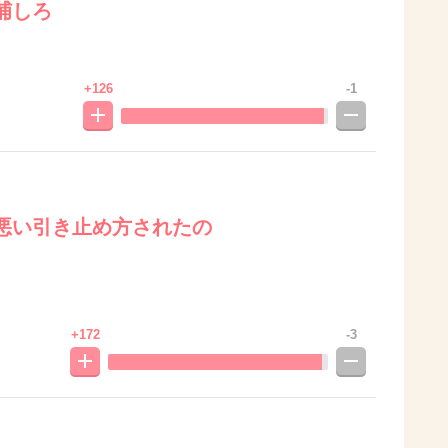
捕しろ
+126
-1
悪い引き止め方されたの
+172
-3