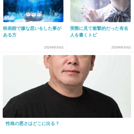
16. 匿名
2022/01/07(金) 09:47:08
映画館で嫌な思いをした事が
実際に見て衝撃的だった有名
>>11
ある方
人を書くトピ
付き合ってる人います😭
2026年8月6日
2026年8月6日
この絵文字使ってておいっ！！ってなった
2件の返信
+159
-2
17. 匿名
2022/01/07(金) 09:48:06
>>11
これ彼女見てたら引くね
性格の悪さはどこに出る？
それとも事前に通告済みかな？