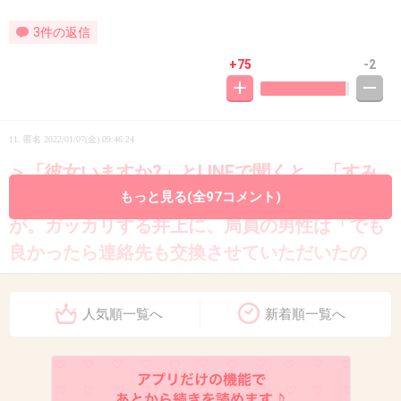
3件の返信
+75
-2
11. 匿名
2022/01/07(金) 09:46:24
＞「彼女いますか?」とLINEで聞くと、「すみ
ません、付き合ってる人います…」との返答
もっと見る(全97コメント)
が。ガッカリする井上に、局員の男性は「でも
良かったら連絡先も交換させていただいたの
で、ご飯とかでも」と誘った。
人気順一覧へ
新着順一覧へ
いやこんな男やめとき
ヤラセか知らないけど