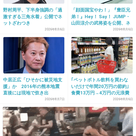
野村周平、下半身強調の「過
「顔面国宝やわ！」『豊臣兄
21. 匿名
2022/01/07(金) 09:50:27
激すぎる三角水着」公開でネ
弟！』Hey！ Say！ JUMP・
ットざわつき
山田涼介の武将姿を公開、ネ
芸能界に凄くしがみつきたい人なんだろうなー
ット歓喜「ビジュ良すぎん」
2026年8月6日
2026年8月6日
絶対に生き残ってやる感が凄すぎて若干引いて
「こんな美しい秀次は初め
て」
しまう
1件の返信
+47
-5
中居正広「ひそかに被災地支
｢ペットボトル飲料を買わな
援」か 2016年の熊本地震
いだけで年間20万円の節約｣
直後には現地で炊き出
食費13万円→4万円の元浪費
22. 匿名
2022/01/07(金) 09:50:52
し “誰にも知られなくて良
主婦が買うのをやめた食品5
2026年8月7日
2026年8月6日
>付き合ってる人います😭
い”と、むしろ強まる福祉活
つ
動への思い
彼女よりもあなたのが良いけど彼女は裏切れな
いごめんね