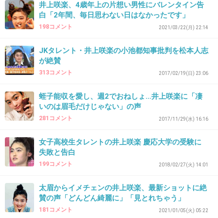
井上咲楽、4歳年上の片想い男性にバレンタイン告
白「2年間、毎日思わない日はなかったです」
1件の返信
198コメント
2021/03/22(月) 22:14
+15
-1
JKタレント・井上咲楽の小池都知事批判を松本人志
が絶賛
313コメント
2017/02/19(日) 23:06
37. 匿名
2022/01/07(金) 09:59:41
>>33
蛭子能収を愛し、週2でおねしょ…井上咲楽に「凄
いのは眉毛だけじゃない」の声
昔同じホリプロにいた春香クリスティーンもそ
281コメント
2017/11/29(水) 16:16
んなキャラだったよね
女子高校生タレントの井上咲楽 慶応大学の受験に
1件の返信
失敗と告白
199コメント
2018/02/27(火) 14:01
+60
-1
太眉からイメチェンの井上咲楽、最新ショットに絶
賛の声「どんどん綺麗に」「見とれちゃう」
38. 匿名
2022/01/07(金) 09:59:51
181コメント
2021/01/05(火) 05:22