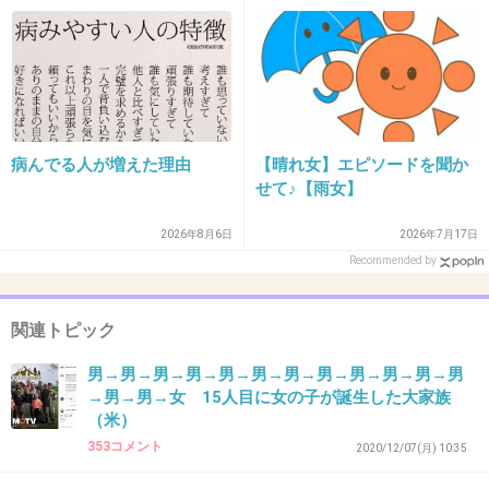
じゃないか」
>>30
別の人だよ。
前の人にお断りされて半年経って、それで今回
の告白
+15
-1
病んでる人が増えた理由
【晴れ女】エピソードを聞か
せて♪【雨女】
2026年8月6日
2026年7月17日
35. 匿名
2022/01/07(金) 09:56:53
Recommended by
ビビビって使う人、聖子ちゃん以外で初めて見た
+9
-0
関連トピック
男→男→男→男→男→男→男→男→男→男→男→男
→男→男→女 15人目に女の子が誕生した大家族
36. 匿名
2022/01/07(金) 09:58:00
（米）
>>10
353コメント
2020/12/07(月) 10:35
眉毛戻ってきたよ