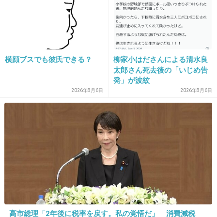
25. 匿名
2022/01/07(金) 09:52:16
>>1
横顔ブスでも彼氏できる？
柳家小はださんによる清水良
何か初めは片想いして眉毛整えて可愛いって思
太郎さん死去後の「いじめ告
ってたけど最近はがっつきすぎだし…ただ指原
発」が波紋
2026年8月6日
2026年8月6日
達が面白がってるだけにみえる
+63
-1
26. 匿名
2022/01/07(金) 09:52:28
仕事で一度だけ現場が同じになってその後関わ
りなし
マスクの下の顔も知らない、名前も知らない
高市総理「2年後に税率を戻す。私の覚悟だ」 消費減税
そんな関係性でいきなり告白みたいなことされ