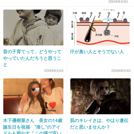
2026年8月6日
+120
-1
18. 匿名
2022/01/07(金) 09:48:11
>>11
付き合ってる人います😭って、泣きの絵文字使
昔の子育てって、どうやって
汗が臭い人とそうでない人
やっていたんだろうと思うこ
ってたよね
と
あれ彼女が番組見たら気を悪くしそう
2026年8月6日
2026年8月6日
2件の返信
+183
-1
木下優樹菜さん 長女の14歳
肌のキレイさは、やはり遺伝
19. 匿名
2022/01/07(金) 09:49:31
誕生日を祝福 “推し”のアイ
だと思いませんか？
千鳥の相席食堂で遅刻した子か。
ドルも明かす「この場で言い