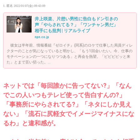
1. 匿名
2022/01/07(金) 09:43:09
井上咲楽、片想い男性に告白もドン引きの
声「やらされてる？」「ワンチャン男だ」
相手にも批判 | リアルライブ
npn.co.jp
彼女は半年前、情報番組『ゼロイチ』(同系)のロケで仕事した局員ディレ
クターのことが気になっていると明かし、「もう1回会いたい。今、仕事の
モチベーションの一つになりつつある」と再会を熱望。「ビビビビッと来
た」とまで言い切った。...
ネットでは「毎回誰かに告ってない?」「なん
でこの人いつもテレビ使って告白すんの?」
「事務所にやらされてる?」「ネタにしか見え
ない」「流石に尻軽女でイメージマイナスにな
るわ」と違和感が。