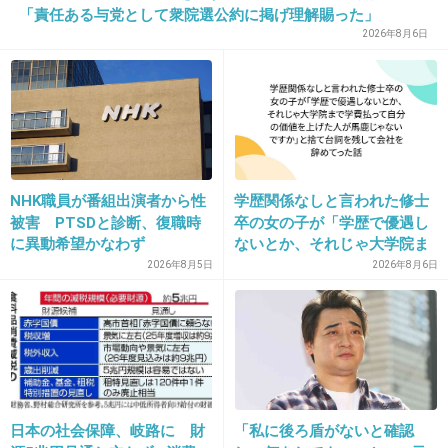
「責任ある与党として衆院選公約に掲げ理解賜った」
たら普通の人は引くよw
2026年8月6日
1件の返信
+85
-1
27. 匿名
2022/01/07(金) 09:52:51
NHK職員が番組出演者から性
学歴関係なしと言われた修士
被害 PTSDと診断、復職時
卒の女の子が「学歴で優遇し
さっしーのオモチャ
に異動希望かなわず
ないとか、それじゃ大学院ま
で学費払って自分の価値を上
2026年8月5日
2026年8月6日
+17
-2
げた人が馬鹿じゃないです
か」と捨て台詞を残し会社を
辞めてった
28. 匿名
2022/01/07(金) 09:53:31
高校生の時芸能枠で大学合格すると思って全然勉強してな
かったら見事に落ちたって言ってて、もう芸能人パワー使
日本の社会保障、岐路に 財
「私に後ろ盾がないと確認
おうとしてんのかよ、ってずうずうしくて嫌いになったわ