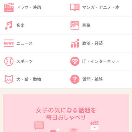
指原か誰かが、「そんな食事会無意味」「彼女
ドラマ・映画
マンガ・アニメ・本
いるんだったらややこしくなるからもう次次」
みたいに全力で否定してて笑った笑
音楽
画像
3件の返信
ニュース
政治・経済
+135
-1
スポーツ
IT・インターネット
44. 匿名
2022/01/07(金) 10:04:41
犬・猫・動物
質問・雑談
>>16
これ彼女からしたら嫌だよね。
+88
-0
45. 匿名
2022/01/07(金) 10:12:31