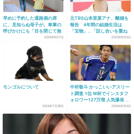
1件の返信
+14
-1
早めに予約した通路側の席
元TBS山本里菜アナ、離婚を
に、見知らぬ母子が。車掌の
報告 4年間の結婚生活は
呼びかけにも「目を閉じて無
「宝物」…「話し合いを重ね
視」して居座られました。無
た結果」決断
2026年8月7日
2026年8月6日
31. 匿名
2022/01/07(金) 09:55:11
理やり奪われた席は、結
局“やったもん勝ち”になって
>>10
しまうのでしょうか？
眉毛ある時からゴキブリとか虫を食べさせられ
たりしてたよ。
+27
-1
モンゴルについて
中村敬斗 かっこいいアスリー
ト調査 1位 W杯でインスタフ
ォロワー127万増 人気爆発 …
2位 高橋藍 3位 大谷翔平
2026年7月28日
2026年8月6日
32. 匿名
2022/01/07(金) 09:56:05
ホリプロはこの子の売り方に関しては下手
+30
-1