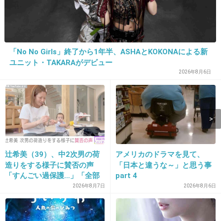
14. 匿名
2022/01/07(金) 09:46:40
この子はなんの人ですか？
タレントさん？
「No No Girls」終了から1年半、ASHAとKOKONAによる新
ユニット・TAKARAがデビュー
+6
-0
2026年8月6日
15. 匿名
2022/01/07(金) 09:46:44
政治番組出たり、キャラが定まらないのかな
+42
-3
辻希美（39）、中2次男の荷
アメリカのドラマを見て、
造りをする様子に賛否の声
「日本と違うな～」と思う事
「すんごい過保護…」「全部
part 4
ママが準備してくれるんだ」
2026年8月7日
2026年8月6日