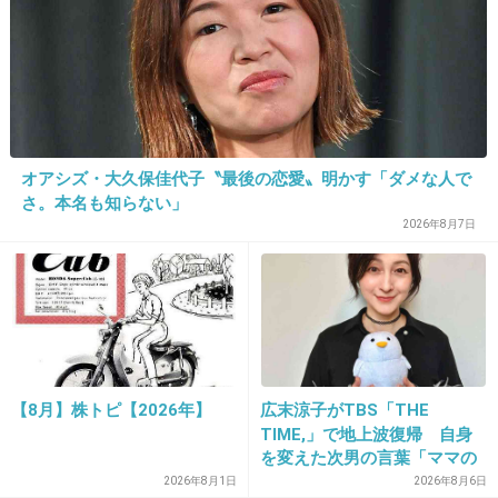
33. 匿名
2022/01/07(金) 09:56:23
この子政治オタクで趣味は国会傍聴なんでし
ょ？
そこからもうヤラセ感プンプン
オアシズ・大久保佳代子〝最後の恋愛〟明かす「ダメな人で
さ。本名も知らない」
有名な議員と一緒にテレビ出て政治オタクです
2026年8月7日
ぅ、とはしゃぐイメージしかなくて、何もかも
が押し付けがましい
1件の返信
+35
-3
【8月】株トピ【2026年】
広末涼子がTBS「THE
TIME,」で地上波復帰 自身
を変えた次男の言葉「ママの
34. 匿名
2022/01/07(金) 09:56:41
ファンの人なら、知りたいん
2026年8月1日
2026年8月6日