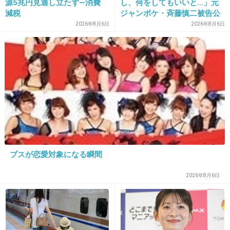
源5兆円見通し立たず―消費
し、何をしてもいいと…」元
あの眉毛も汚らしかったし
減税
ジャンポケ・斉藤慎二被告公
判で被害者女性証言
2026年8月6日
2026年8月6日
1件の返信
+12
-8
29. 匿名
2022/01/07(金) 09:53:56
>>11
社交辞令じゃない？
+10
-1
ブスが恋愛対象になる瞬間
2026年8月6日
30. 匿名
2022/01/07(金) 09:54:38
>>2
今回の片思い男性は前とは別の人？