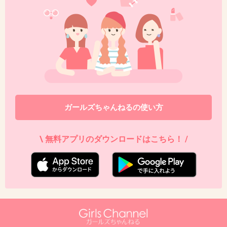
>>36
無人島サバイバル生活で、たった2.３日で眉毛はえてきち
ゃってたねw
+7
-2
46. 匿名
2022/01/07(金) 10:12:32
ガールズちゃんねるの使い方
めっちゃ変な流れだったよね。
芸能人相手に、全く話盛り上がってないのに
\ 無料アプリのダウンロードはこちら！ /
ご飯誘う彼女持ちスタッフも
名前も知らない相手に告るのも。
流石に番組がやりすぎだと思う。
前回の告白が受けたからって
何度もやるもんじゃないでしょ