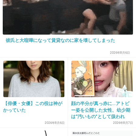
とか？
+61
-4
彼氏と大喧嘩になって賃貸なのに家を壊してしまった
23. 匿名
2022/01/07(金) 09:50:52
でもめっちゃ胸キュンした。私もライン教えてもらってこっちからメッセージ
2026年8月6日
送りますねって言って『好きです』って送りたい！
相手のこも優しそうな感じだったし学生からの彼女ってのもよかった。ごはん
行きましょうは周りが言っていたように時間の無駄だから無しだけどw
+2
-19
【俳優・女優】この役は神が
顔の半分が真っ赤に…アトピ
24. 匿名
2022/01/07(金) 09:51:10
かっていた
ー姿を公開した女性、幼少期
いずれも指原莉乃の番組だね
は“汚いもの”として扱われ
指原莉乃にいいように使われてるんだね
「人に触れる行為に罪悪感を
2026年8月6日
2026年8月7日
持っていた」
+13
-6