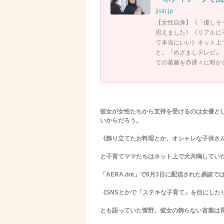
jisin.jp
【女性自身】《「優しそ
思えました》《リアルに
て本当にいい》ネット上
と。『めざましテレビ』
ての葛藤を赤裸々に明か
彼女が女性たちから支持を受けるのは女優と
いからだろう。
《飾り立てたお料理とか、オシャレな子供さ
と子育てママたちはネット上で大共鳴してい
「AERA.dot」で6月3日に配信された鼎談で
《SNSとかで「ステキな子育て」を目にした
とも語っていた菅野。彼女の飾らない言葉は