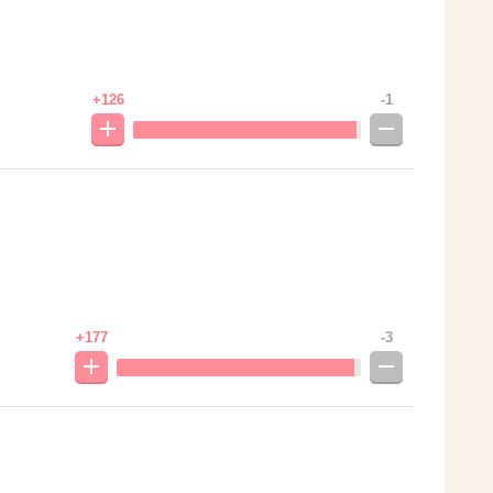
+126
-1
+177
-3