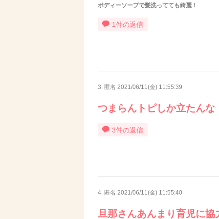
ボディーソープで髪洗ってても綺麗！
1件の返信
3. 匿名
2021/06/11(金) 11:55:39
つまらんトピしか立たんな
3件の返信
4. 匿名
2021/06/11(金) 11:55:40
旦那さんあんまり育児に協