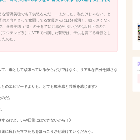
うな菅野美穂でも子供怒るんだ……よかった、私だけじゃない」と
子供と向き合って奮闘してる女優さんには好感湧く。嘘くさくなく
で、菅野美穂（43）の子育てに共感が相次いだのは5月下旬のこ
（フジテレビ系）にVTRで出演した菅野は、子供を育てる母親とし
したのだ。
して、母として頑張っているからだけではなく、リアルな自分を隠さな
んとのエピソードよりも、とても現実感と共感を感じます》
たのだ。
は、
りするけど、いや日常にはできないから！》
育児に疲れたママたちをほっこりさせ続けていくだろう。