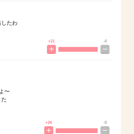
出したわ
+21
-0
よ〜
きた
+26
-0