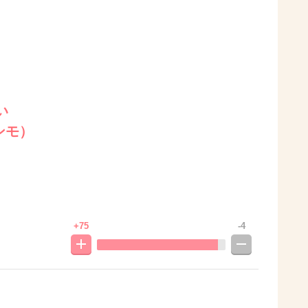
い
ンモ）
+75
-4