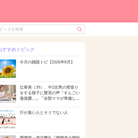
おすすめトピック
今月の雑談トピ【2026年8月】
辻希美（39）、中2次男の荷造り
をする様子に賛否の声「すんごい
過保護…」「全部ママが準備し...
汗が臭い人とそうでない人
愛煙家・岸谷蘭丸「喫煙者の権利