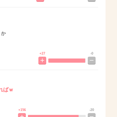
うか
+27
-0
ればｗ
+156
-20