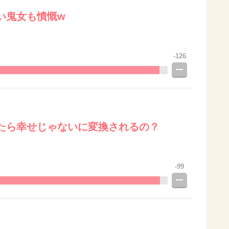
い鬼女も憤慨w
-126
たら幸せじゃないに変換されるの？
-99