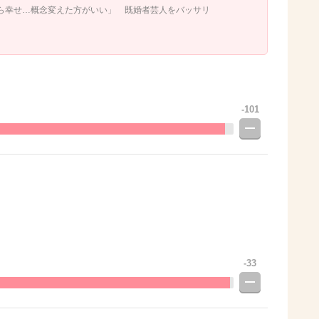
ら幸せ…概念変えた方がいい」 既婚者芸人をバッサリ
-101
-33