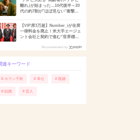
離れ｣が始まった…10代後半～20
代の約7割が"ほぼ見ない"衝撃...
【VIP席3万超】Number_iが全席
一律料金を廃止！米大手エージェ
ント会社と契約で進む“世界標...
Recommended by
関連キーワード
# ホラン千秋
# 幸せ
# 既婚
# 結婚
# 芸人