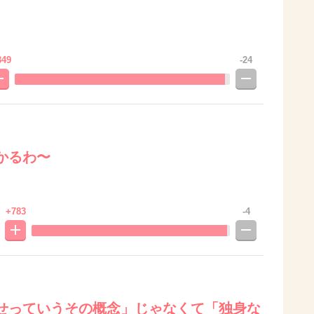
349
-24
かるわ〜
+783
-4
せっていうその概念」じゃなくて「独身な