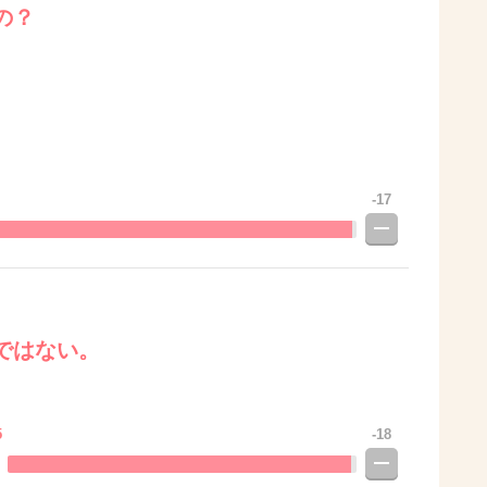
の？
-17
ではない。
5
-18