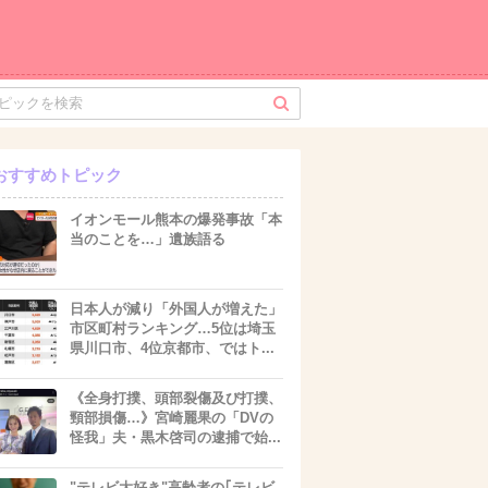
おすすめトピック
イオンモール熊本の爆発事故「本
当のことを…」遺族語る
日本人が減り「外国人が増えた」
市区町村ランキング…5位は埼玉
県川口市、4位京都市、ではト...
《全身打撲、頭部裂傷及び打撲、
頸部損傷…》宮崎麗果の「DVの
怪我」夫・黒木啓司の逮捕で始...
"テレビ大好き"高齢者の｢テレビ