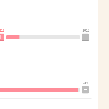
216
-1015
-49