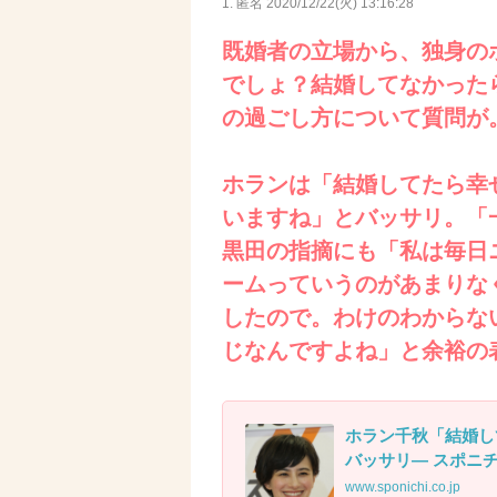
1. 匿名
2020/12/22(火) 13:16:28
既婚者の立場から、独身の
でしょ？結婚してなかった
の過ごし方について質問が
ホランは「結婚してたら幸
いますね」とバッサリ。「
黒田の指摘にも「私は毎日
ームっていうのがあまりな
したので。わけのわからな
じなんですよね」と余裕の
ホラン千秋「結婚し
バッサリ― スポニチ Sp
www.sponichi.co.jp